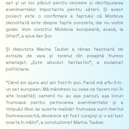
sat și un loc plăcut pentru recreere și desfășurarea
evenimentelor importante pentru săteni. Și acest
proiect este o confirmare a faptului că Moldova
dezvoltată este despre fapte concrete, dar nu vorbe
goale. Vom construi Moldova europeană, acasă, la
Orhei!”, a spus Ilan Șor.
Și deputata Marina Tauber a rămas fascinată de
estrada de vara și terenul din preajmă frumos
amenajat. „Este absolut fantastic!”, a exclamat
politiciana.
“Când am ajuns aici am fost în șoc. Parcă mă aflu într-
un sat european. Mă mândresc cu ceea ce facem noi. În
alte localități oamenii nu au așa parcuri, așa locuri
frumoase pentru petrecerea evenimentelor și a
timpului liber. Iar aceste realizări frumoase sunt meritul
Dumneavoastră, deoarece ați fost curajoși și v-ați luat
soarta în mâini”, a concluzionat Marina Tauber.