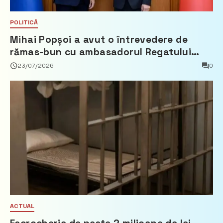
POLITICĂ
Mihai Popșoi a avut o întrevedere de
rămas-bun cu ambasadorul Regatului
Țărilor de Jos, Fred Duijn
23/07/2026
0
ACTUAL