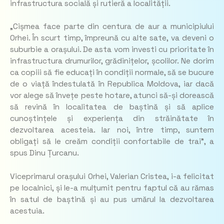
infrastructura socială și rutieră a localității.
„Cișmea face parte din centura de aur a municipiului
Orhei. În scurt timp, împreună cu alte sate, va deveni o
suburbie a orașului. De asta vom investi cu prioritate în
infrastructura drumurilor, grădinițelor, școlilor. Ne dorim
ca copiii să fie educați în condiții normale, să se bucure
de o viață îndestulată în Republica Moldova, iar dacă
vor alege să învețe peste hotare, atunci să-și dorească
să revină în localitatea de baștină și să aplice
cunoștințele și experiența din străinătate în
dezvoltarea acesteia. Iar noi, între timp, suntem
obligați să le creăm condiții confortabile de trai”, a
spus Dinu Țurcanu.
Viceprimarul orașului Orhei, Valerian Cristea, i-a felicitat
pe localnici, și le-a mulțumit pentru faptul că au rămas
în satul de baștină și au pus umărul la dezvoltarea
acestuia.