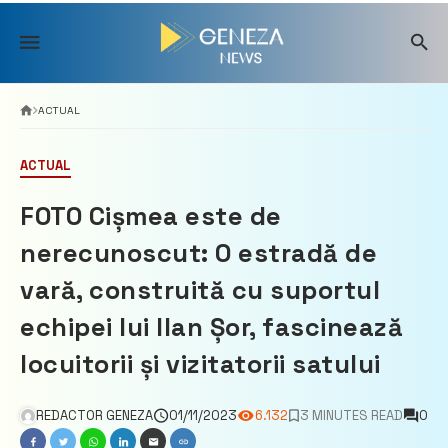
Skip
to
content
ACTUAL
ACTUAL
FOTO Cișmea este de
nerecunoscut: O estradă de
vară, construită cu suportul
echipei lui Ilan Șor, fascinează
locuitorii și vizitatorii satului
REDACTOR GENEZA
01/11/2023
6.132
3 MINUTES READ
0