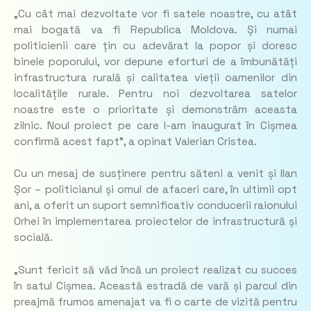
„Cu cât mai dezvoltate vor fi satele noastre, cu atât
mai bogată va fi Republica Moldova. Și numai
politicienii care țin cu adevărat la popor și doresc
binele poporului, vor depune eforturi de a îmbunătăți
infrastructura rurală și calitatea vieții oamenilor din
localitățile rurale. Pentru noi dezvoltarea satelor
noastre este o prioritate și demonstrăm aceasta
zilnic. Noul proiect pe care l-am inaugurat în Cișmea
confirmă acest fapt”, a opinat Valerian Cristea.
Cu un mesaj de susținere pentru săteni a venit și Ilan
Șor – politicianul și omul de afaceri care, în ultimii opt
ani, a oferit un suport semnificativ conducerii raionului
Orhei în implementarea proiectelor de infrastructură și
socială.
„Sunt fericit să văd încă un proiect realizat cu succes
în satul Cișmea. Această estradă de vară și parcul din
preajmă frumos amenajat va fi o carte de vizită pentru