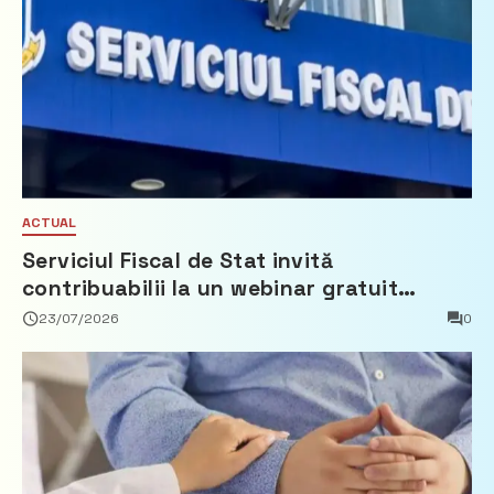
ACTUAL
Serviciul Fiscal de Stat invită
contribuabilii la un webinar gratuit
privind calculul impozitului pe bunurile
23/07/2026
0
imobiliare