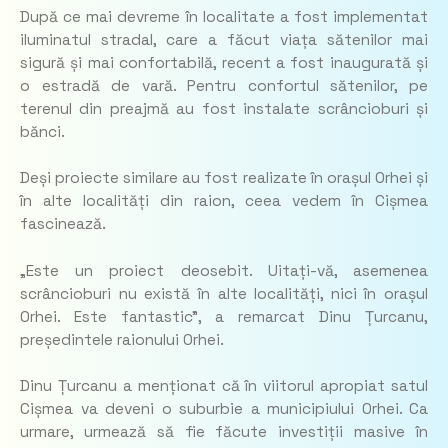
După ce mai devreme în localitate a fost implementat
iluminatul stradal, care a făcut viața sătenilor mai
sigură și mai confortabilă, recent a fost inaugurată și
o estradă de vară. Pentru confortul sătenilor, pe
terenul din preajmă au fost instalate scrâncioburi și
bănci.
Deși proiecte similare au fost realizate în orașul Orhei și
în alte localități din raion, ceea vedem în Cișmea
fascinează.
„Este un proiect deosebit. Uitați-vă, asemenea
scrâncioburi nu există în alte localități, nici în orașul
Orhei. Este fantastic”, a remarcat Dinu Țurcanu,
președintele raionului Orhei.
Dinu Țurcanu a menționat că în viitorul apropiat satul
Cișmea va deveni o suburbie a municipiului Orhei. Ca
urmare, urmează să fie făcute investiții masive în