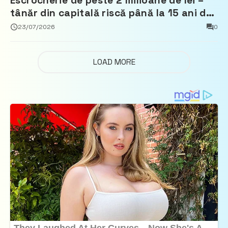
Escrocherie de peste 2 milioane de lei –
tânăr din capitală riscă până la 15 ani de
închisoare
23/07/2026
0
LOAD MORE