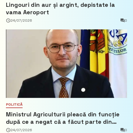
Lingouri din aur și argint, depistate la
vama Aeroport
24/07/2026
0
POLITICĂ
Ministrul Agriculturii pleacă din funcție
după ce a negat că a făcut parte din
Partidul Democrat
24/07/2026
0