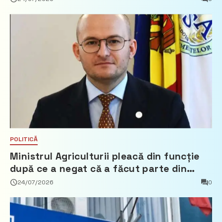
POLITICĂ
Ministrul Agriculturii pleacă din funcție
după ce a negat că a făcut parte din
Partidul Democrat
24/07/2026
0