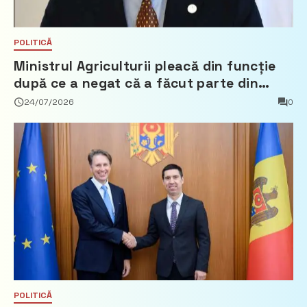
POLITICĂ
Ministrul Agriculturii pleacă din funcție
după ce a negat că a făcut parte din
Partidul Democrat
24/07/2026
0
POLITICĂ