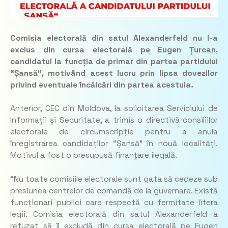
Comisia electorală din satul Alexanderfeld nu l-a
exclus din cursa electorală pe Eugen Țurcan,
candidatul la funcția de primar din partea partidului
“Șansă”, motivând acest lucru prin lipsa dovezilor
privind eventuale încălcări din partea acestuia.
Anterior, CEC din Moldova, la solicitarea Serviciului de
Informații și Securitate, a trimis o directivă consiliilor
electorale de circumscripție pentru a anula
înregistrarea candidaților “Șansă” în nouă localități.
Motivul a fost o presupusă finanțare ilegală.
“Nu toate comisiile electorale sunt gata să cedeze sub
presiunea centrelor de comandă de la guvernare. Există
funcționari publici care respectă cu fermitate litera
legii. Comisia electorală din satul Alexanderfeld a
refuzat să îl excludă din cursa electorală pe Eugen