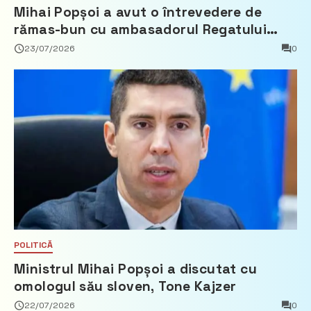
Mihai Popșoi a avut o întrevedere de
rămas-bun cu ambasadorul Regatului
Țărilor de Jos, Fred Duijn
23/07/2026
0
POLITICĂ
Ministrul Mihai Popșoi a discutat cu
omologul său sloven, Tone Kajzer
22/07/2026
0