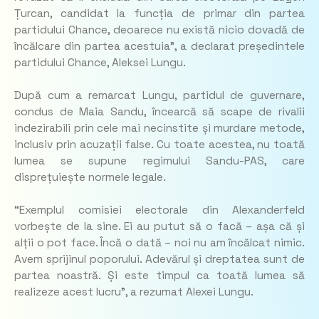
Țurcan, candidat la funcția de primar din partea
partidului Chance, deoarece nu există nicio dovadă de
încălcare din partea acestuia”, a declarat președintele
partidului Chance, Aleksei Lungu.
După cum a remarcat Lungu, partidul de guvernare,
condus de Maia Sandu, încearcă să scape de rivalii
indezirabili prin cele mai necinstite și murdare metode,
inclusiv prin acuzații false. Cu toate acestea, nu toată
lumea se supune regimului Sandu-PAS, care
disprețuiește normele legale.
“Exemplul comisiei electorale din Alexanderfeld
vorbește de la sine. Ei au putut să o facă – așa că și
alții o pot face. Încă o dată – noi nu am încălcat nimic.
Avem sprijinul poporului. Adevărul și dreptatea sunt de
partea noastră. Și este timpul ca toată lumea să
realizeze acest lucru”, a rezumat Alexei Lungu.