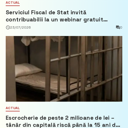
ACTUAL
Serviciul Fiscal de Stat invită
contribuabilii la un webinar gratuit
privind calculul impozitului pe bunurile
23/07/2026
0
imobiliare
ACTUAL
Escrocherie de peste 2 milioane de lei –
tânăr din capitală riscă până la 15 ani de