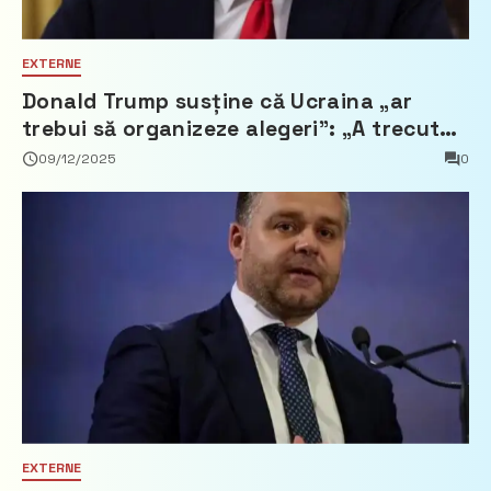
EXTERNE
Donald Trump susține că Ucraina „ar
trebui să organizeze alegeri”: „A trecut
mult timp… nu mai e democrație”
09/12/2025
0
EXTERNE