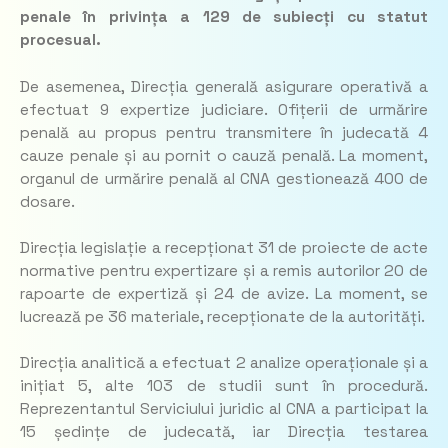
penale în privința a 129 de subiecți cu statut
procesual.
De asemenea, Direcția generală asigurare operativă a
efectuat 9 expertize judiciare. Ofițerii de urmărire
penală au propus pentru transmitere în judecată 4
cauze penale și au pornit o cauză penală. La moment,
organul de urmărire penală al CNA gestionează 400 de
dosare.
Direcția legislație a recepționat 31 de proiecte de acte
normative pentru expertizare și a remis autorilor 20 de
rapoarte de expertiză și 24 de avize. La moment, se
lucrează pe 36 materiale, recepționate de la autorități.
Direcția analitică a efectuat 2 analize operaționale și a
inițiat 5, alte 103 de studii sunt în procedură.
Reprezentantul Serviciului juridic al CNA a participat la
15 ședințe de judecată, iar Direcția testarea