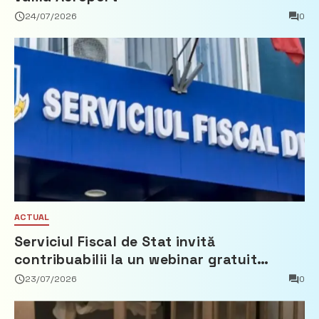
24/07/2026
0
ACTUAL
Serviciul Fiscal de Stat invită
contribuabilii la un webinar gratuit
privind calculul impozitului pe bunurile
23/07/2026
0
imobiliare