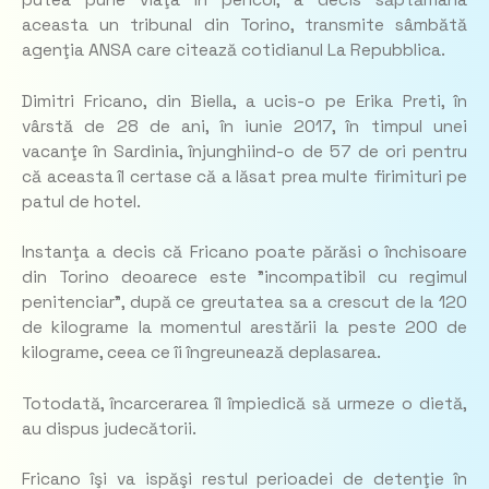
putea pune viaţa în pericol, a decis săptămâna
aceasta un tribunal din Torino, transmite sâmbătă
agenţia ANSA care citează cotidianul La Repubblica.
Dimitri Fricano, din Biella, a ucis-o pe Erika Preti, în
vârstă de 28 de ani, în iunie 2017, în timpul unei
vacanţe în Sardinia, înjunghiind-o de 57 de ori pentru
că aceasta îl certase că a lăsat prea multe firimituri pe
patul de hotel.
Instanţa a decis că Fricano poate părăsi o închisoare
din Torino deoarece este ”incompatibil cu regimul
penitenciar”, după ce greutatea sa a crescut de la 120
de kilograme la momentul arestării la peste 200 de
kilograme, ceea ce îi îngreunează deplasarea.
Totodată, încarcerarea îl împiedică să urmeze o dietă,
au dispus judecătorii.
Fricano îşi va ispăşi restul perioadei de detenţie în