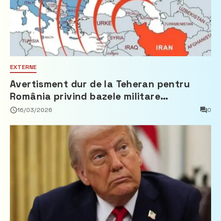
EXTERNE
Avertisment dur de la Teheran pentru
România privind bazele militare
americane: “O astfel de decizie ar
16/03/2026
0
echivala cu participarea României la o
agresiune militară și ar atrage
responsabilitate internațională”