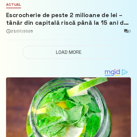
ACTUAL
Escrocherie de peste 2 milioane de lei –
tânăr din capitală riscă până la 15 ani de
închisoare
23/07/2026
0
LOAD MORE