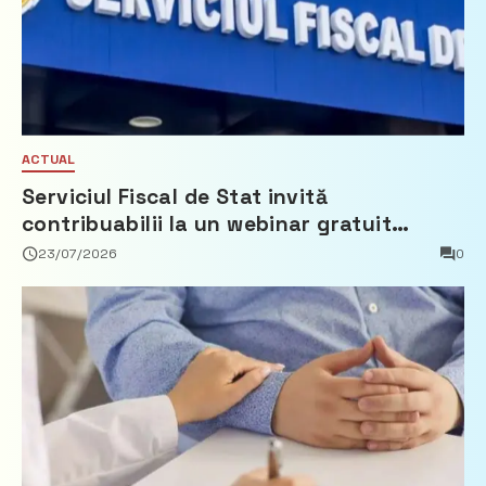
ACTUAL
Serviciul Fiscal de Stat invită
contribuabilii la un webinar gratuit
privind calculul impozitului pe bunurile
23/07/2026
0
imobiliare