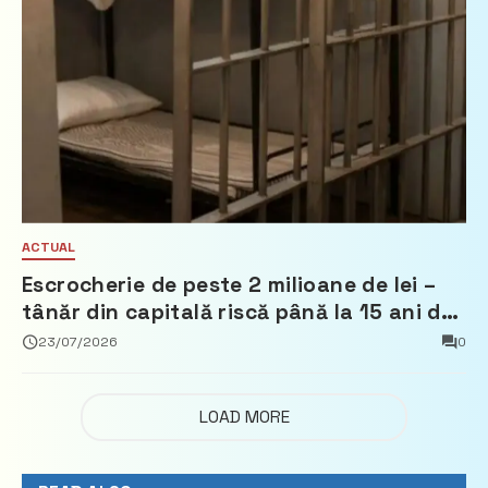
ACTUAL
Escrocherie de peste 2 milioane de lei –
tânăr din capitală riscă până la 15 ani de
închisoare
23/07/2026
0
LOAD MORE