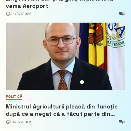
vama Aeroport
24/07/2026
0
POLITICĂ
Ministrul Agriculturii pleacă din funcție
după ce a negat că a făcut parte din
Partidul Democrat
24/07/2026
0