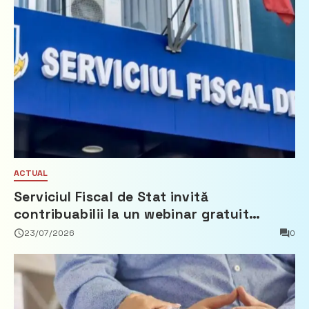
ACTUAL
Serviciul Fiscal de Stat invită
contribuabilii la un webinar gratuit
privind calculul impozitului pe bunurile
23/07/2026
0
imobiliare