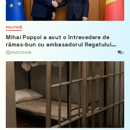
POLITICĂ
Mihai Popșoi a avut o întrevedere de
rămas-bun cu ambasadorul Regatului
Țărilor de Jos, Fred Duijn
23/07/2026
0