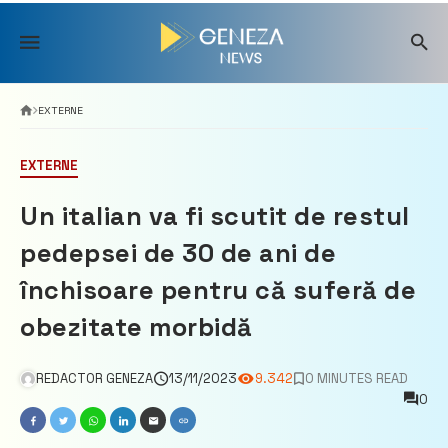
Skip
to
content
EXTERNE
EXTERNE
Un italian va fi scutit de restul
pedepsei de 30 de ani de
închisoare pentru că suferă de
obezitate morbidă
REDACTOR GENEZA
13/11/2023
9.342
0 MINUTES READ
0