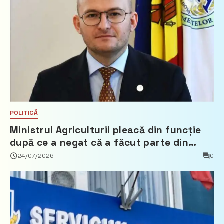
POLITICĂ
Ministrul Agriculturii pleacă din funcție
după ce a negat că a făcut parte din
Partidul Democrat
24/07/2026
0