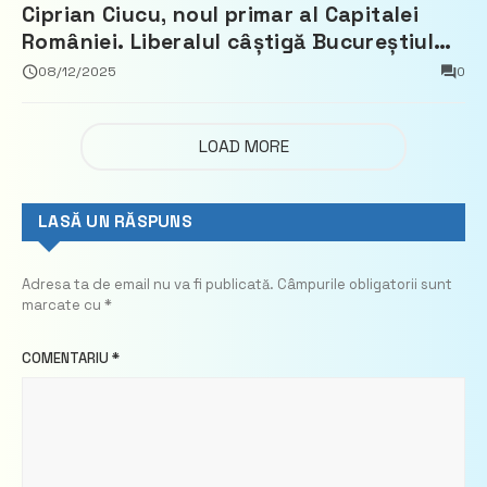
Ciprian Ciucu, noul primar al Capitalei
României. Liberalul câștigă Bucureștiul
cu peste 36% din voturi
08/12/2025
0
LOAD MORE
LASĂ UN RĂSPUNS
Adresa ta de email nu va fi publicată.
Câmpurile obligatorii sunt
marcate cu
*
COMENTARIU
*