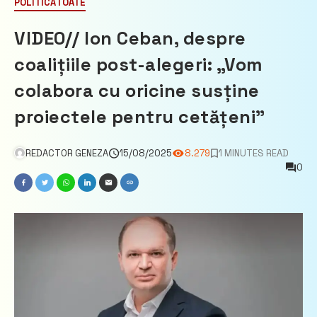
POLITICĂ
TOATE
VIDEO// Ion Ceban, despre
coalițiile post-alegeri: „Vom
colabora cu oricine susține
proiectele pentru cetățeni”
REDACTOR GENEZA
15/08/2025
8.279
1 MINUTES READ
0