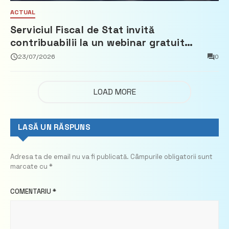
ACTUAL
Serviciul Fiscal de Stat invită
contribuabilii la un webinar gratuit
privind calculul impozitului pe bunurile
23/07/2026
0
imobiliare
LOAD MORE
LASĂ UN RĂSPUNS
Adresa ta de email nu va fi publicată.
Câmpurile obligatorii sunt
marcate cu
*
COMENTARIU
*