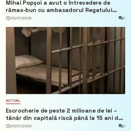
Mihai Popșoi a avut o întrevedere de
rămas-bun cu ambasadorul Regatului
Țărilor de Jos, Fred Duijn
23/07/2026
0
ACTUAL
Escrocherie de peste 2 milioane de lei –
tânăr din capitală riscă până la 15 ani de
închisoare
23/07/2026
0