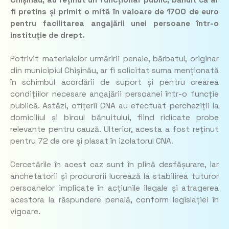
fi pretins și primit o mită în valoare de 1700 de euro
pentru facilitarea angajării unei persoane într-o
instituție de drept.
Potrivit materialelor urmăririi penale, bărbatul, originar
din municipiul Chișinău, ar fi solicitat suma menționată
în schimbul acordării de suport și pentru crearea
condițiilor necesare angajării persoanei într-o funcție
publică. Astăzi, ofițerii CNA au efectuat percheziții la
domiciliul și biroul bănuitului, fiind ridicate probe
relevante pentru cauză. Ulterior, acesta a fost reținut
pentru 72 de ore și plasat în izolatorul CNA.
Cercetările în acest caz sunt în plină desfășurare, iar
anchetatorii și procurorii lucrează la stabilirea tuturor
persoanelor implicate în acțiunile ilegale și atragerea
acestora la răspundere penală, conform legislației în
vigoare.