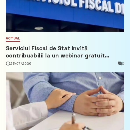
ACTUAL
Serviciul Fiscal de Stat invită
contribuabilii la un webinar gratuit
privind calculul impozitului pe bunurile
23/07/2026
0
imobiliare