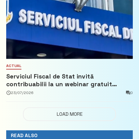
ACTUAL
Serviciul Fiscal de Stat invită
contribuabilii la un webinar gratuit
privind calculul impozitului pe bunurile
23/07/2026
0
imobiliare
LOAD MORE
READ ALSO