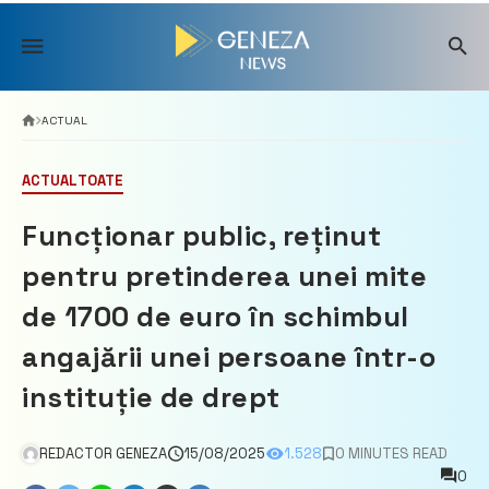
Skip
to
content
ACTUAL
ACTUAL
TOATE
Funcționar public, reținut
pentru pretinderea unei mite
de 1700 de euro în schimbul
angajării unei persoane într-o
instituție de drept
REDACTOR GENEZA
15/08/2025
1.528
0 MINUTES READ
0