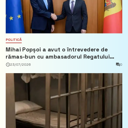
POLITICĂ
Mihai Popșoi a avut o întrevedere de
rămas-bun cu ambasadorul Regatului
Țărilor de Jos, Fred Duijn
23/07/2026
0