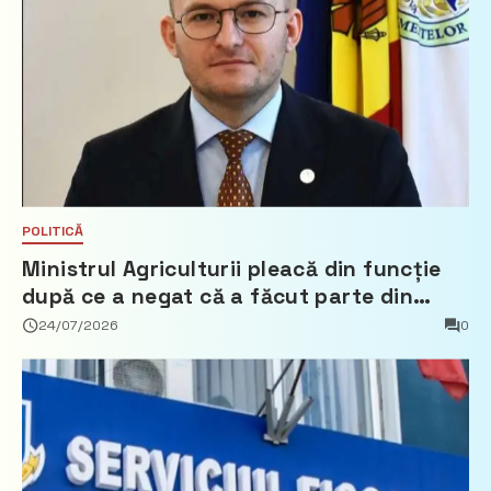
POLITICĂ
Ministrul Agriculturii pleacă din funcție
după ce a negat că a făcut parte din
Partidul Democrat
24/07/2026
0