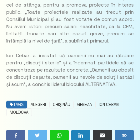
cei de stânga, pentru a promova proiecte în interes
public. „
Toate proiectele realizate au trecut prin
Consiliul Municipal și au fost votate de comun acord.
Nu avem istorii precum salarii neachitate, ca la CFM,
licitații trucate sau alte cazuri grave, precum se
întâmplă la nivel de țară
”, a subliniat primarul.
Ion Ceban a insistat că oamenii nu mai au răbdare
pentru „discuții sterile” și a îndemnat partidele să se
concentreze pe rezultate concrete. „
Oamenii au obosit
de discuții deșarte, oamenii au nevoie de soluții astăzi
și acum”,
a conchis liderul blocului ALTERNATIVA.
TAGS
ALEGERI
CHIȘINĂU
GENEZA
ION CEBAN
MOLDOVA