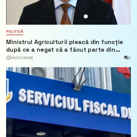
POLITICĂ
Ministrul Agriculturii pleacă din funcție
după ce a negat că a făcut parte din
Partidul Democrat
24/07/2026
0