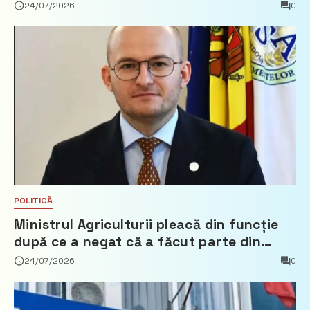
24/07/2026
0
POLITICĂ
Ministrul Agriculturii pleacă din funcție
după ce a negat că a făcut parte din
Partidul Democrat
24/07/2026
0