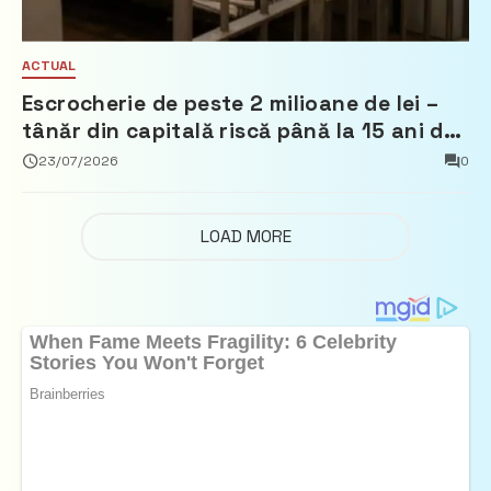
ACTUAL
Escrocherie de peste 2 milioane de lei –
tânăr din capitală riscă până la 15 ani de
închisoare
23/07/2026
0
LOAD MORE