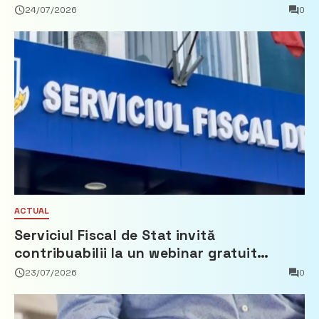
Partidul Democrat
24/07/2026
0
ACTUAL
Serviciul Fiscal de Stat invită
contribuabilii la un webinar gratuit
privind calculul impozitului pe bunurile
23/07/2026
0
imobiliare