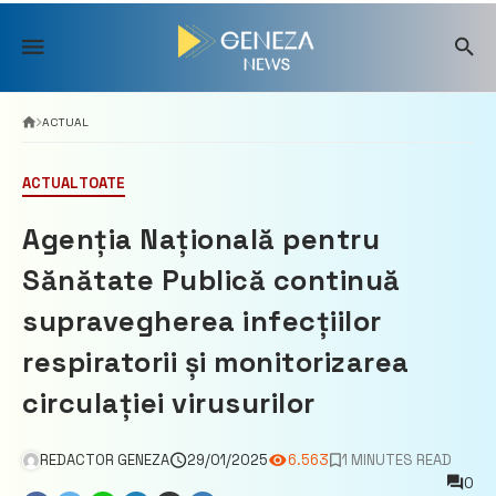
Skip
to
content
ACTUAL
ACTUAL
TOATE
Agenția Națională pentru
Sănătate Publică continuă
supravegherea infecțiilor
respiratorii și monitorizarea
circulației virusurilor
REDACTOR GENEZA
29/01/2025
6.563
1 MINUTES READ
0