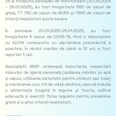
De la începutul perioadei de monitorizare (30.09.2024
– 26.01.2025), au fost înregistrate 880 de cazuri de
gripă, 77 762 de cazuri de IACRS și 7880 de cazuri de
infecții respiratorii acute severe.
În perioada 20.01.2025-26.01.2025, au fost
înregistrate 6 cazuri de COVID-19, fiind o descreștere
cu 62,5% comparativ cu săptămâna precedentă a
acesteia. În rândul copiilor de până la 14 ani, a fost
raportat 1 caz.
Specialiștii ANSP reiterează importanța respectării
măsurilor de igienă personală (spălarea mâinilor cu apă
și săpun, utilizarea batistelor pentru strănut sau tuse)
și menținerea unui stil de viață sănătos, care să includă
o alimentație bogată în legume și fructe, odihnă
adecvată și exerciții fizice regulate pentru prevenirea
gripei și a altor infecții respiratorii.