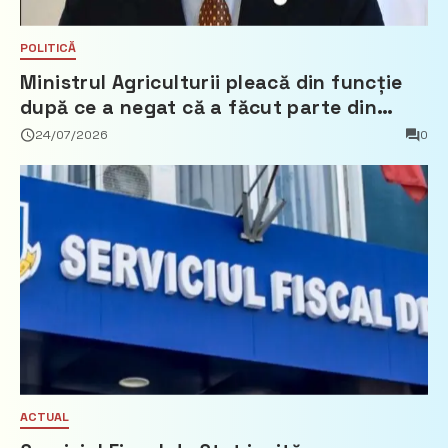
POLITICĂ
Ministrul Agriculturii pleacă din funcție
după ce a negat că a făcut parte din
Partidul Democrat
24/07/2026
0
ACTUAL