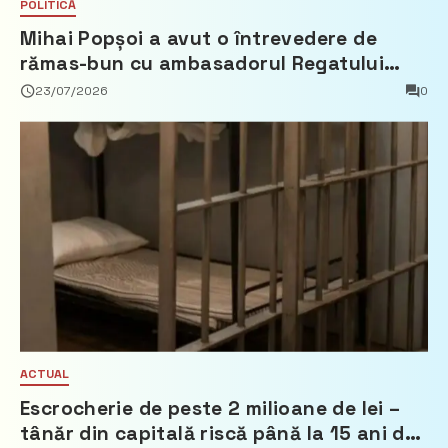
POLITICĂ
Mihai Popșoi a avut o întrevedere de
rămas-bun cu ambasadorul Regatului
Țărilor de Jos, Fred Duijn
23/07/2026
0
ACTUAL
Escrocherie de peste 2 milioane de lei –
tânăr din capitală riscă până la 15 ani de