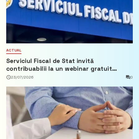
ACTUAL
Serviciul Fiscal de Stat invită
contribuabilii la un webinar gratuit
privind calculul impozitului pe bunurile
23/07/2026
0
imobiliare