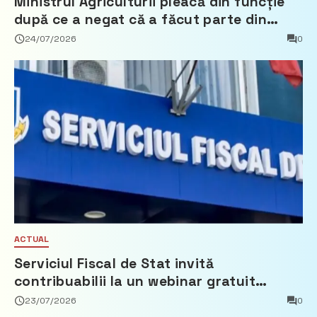
Ministrul Agriculturii pleacă din funcție
după ce a negat că a făcut parte din
Partidul Democrat
24/07/2026
0
ACTUAL
Serviciul Fiscal de Stat invită
contribuabilii la un webinar gratuit
privind calculul impozitului pe bunurile
23/07/2026
0
imobiliare