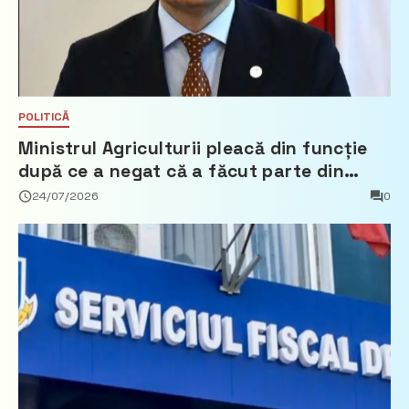
POLITICĂ
Ministrul Agriculturii pleacă din funcție
după ce a negat că a făcut parte din
Partidul Democrat
24/07/2026
0