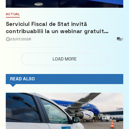
ACTUAL
Serviciul Fiscal de Stat invită
contribuabilii la un webinar gratuit
privind calculul impozitului pe bunurile
23/07/2026
0
imobiliare
LOAD MORE
READ ALSO