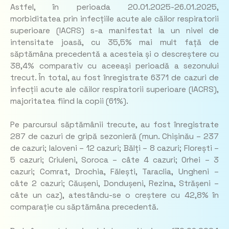
Astfel, în perioada 20.01.2025-26.01.2025,
morbiditatea prin infecțiile acute ale căilor respiratorii
superioare (IACRS) s-a manifestat la un nivel de
intensitate joasă, cu 35,5% mai mult față de
săptămâna precedentă a acesteia și o descreștere cu
38,4% comparativ cu aceeași perioadă a sezonului
trecut. În total, au fost înregistrate 6371 de cazuri de
infecții acute ale căilor respiratorii superioare (IACRS),
majoritatea fiind la copii (61%).
Pe parcursul săptămânii trecute, au fost înregistrate
287 de cazuri de gripă sezonieră (mun. Chișinău – 237
de cazuri; Ialoveni – 12 cazuri; Bălți – 8 cazuri; Florești –
5 cazuri; Criuleni, Soroca – câte 4 cazuri; Orhei – 3
cazuri; Comrat, Drochia, Fălești, Taraclia, Ungheni –
câte 2 cazuri; Căușeni, Dondușeni, Rezina, Strășeni –
câte un caz), atestându-se o creștere cu 42,8% în
comparație cu săptămâna precedentă.