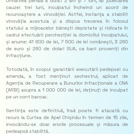
Urmărirea penală a durat 2 ani și 7 luni, iar judecarea
cauzei trei luni, inculpatul încheind un acord de
recunoaștere a vinovăției. Astfel, instanța a stabilit
vinovăția acestuia și a dispus trecerea în folosul
statului a mijloacelor bănești depistate și ridicate în
cadrul efectuării percheziției la domiciliul inculpatului,
și anume: 41 800 de lei, 7 500 de lei românești, 3 260
de euro și 260 de dolari SUA, ca bani proveniți din
infracțiune.
Totodată, în scopul garantării executării pedepsei cu
amenda, a fost menținut sechestrul, aplicat de
Agenția de Recuperare a Bunurilor Infracționale a CNA
(ARBI) asupra a 1 000 000 de lei, deținuți de inculpat
pe un cont bancar.
Sentința este definitivă, însă poate fi atacată cu
recurs la Curtea de Apel Chișinău în termen de 15 zile,
invocându-se doar erorile procesuale și măsura de
pedeapsă stabilită.