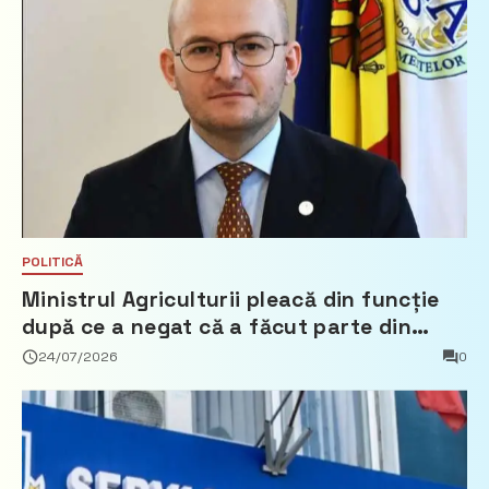
POLITICĂ
Ministrul Agriculturii pleacă din funcție
după ce a negat că a făcut parte din
Partidul Democrat
24/07/2026
0