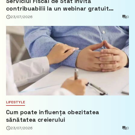
Serviciul Fiscal de Stat invită
contribuabilii la un webinar gratuit
privind calculul impozitului pe bunurile
23/07/2026
0
imobiliare
LIFESTYLE
Cum poate influența obezitatea
sănătatea creierului
23/07/2026
0