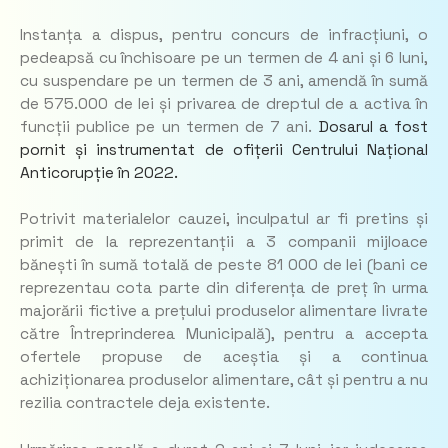
Instanța a dispus, pentru concurs de infracțiuni, o
pedeapsă cu închisoare pe un termen de 4 ani și 6 luni,
cu suspendare pe un termen de 3 ani, amendă în sumă
de 575.000 de lei și privarea de dreptul de a activa în
funcții publice pe un termen de 7 ani.
Dosarul a fost
pornit și instrumentat de ofițerii Centrului Național
Anticorupție în 2022.
Potrivit materialelor cauzei, inculpatul ar fi pretins și
primit de la reprezentanții a 3 companii mijloace
bănești în sumă totală de peste 81 000 de lei (bani ce
reprezentau cota parte din diferența de preț în urma
majorării fictive a prețului produselor alimentare livrate
către Întreprinderea Municipală), pentru a accepta
ofertele propuse de aceștia și a continua
achiziționarea produselor alimentare, cât și pentru a nu
rezilia contractele deja existente.