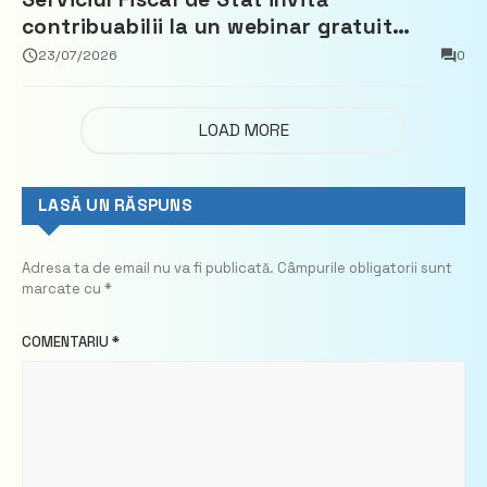
contribuabilii la un webinar gratuit
privind calculul impozitului pe bunurile
23/07/2026
0
imobiliare
LOAD MORE
LASĂ UN RĂSPUNS
Adresa ta de email nu va fi publicată.
Câmpurile obligatorii sunt
marcate cu
*
COMENTARIU
*