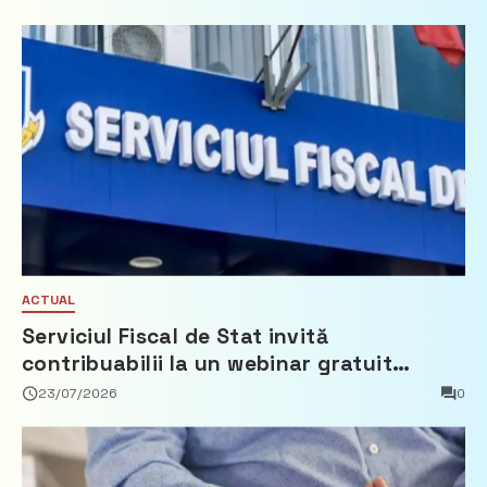
ACTUAL
Serviciul Fiscal de Stat invită
contribuabilii la un webinar gratuit
privind calculul impozitului pe bunurile
23/07/2026
0
imobiliare