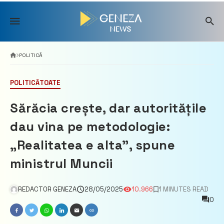
Skip
to
content
POLITICĂ
POLITICĂ
TOATE
Sărăcia crește, dar autoritățile
dau vina pe metodologie:
„Realitatea e alta”, spune
ministrul Muncii
REDACTOR GENEZA
28/05/2025
10.966
1 MINUTES READ
0