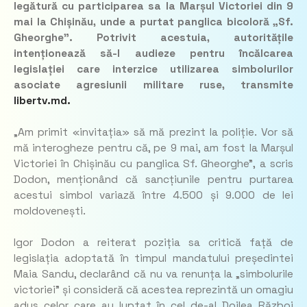
legătură cu participarea sa la Marșul Victoriei din 9
mai la Chișinău, unde a purtat panglica bicoloră „Sf.
Gheorghe”. Potrivit acestuia, autoritățile
intenționează să-l audieze pentru încălcarea
legislației care interzice utilizarea simbolurilor
asociate agresiunii militare ruse
,
transmite
libertv.md.
„Am primit «invitația» să mă prezint la poliție. Vor să
mă interogheze pentru că, pe 9 mai, am fost la Marșul
Victoriei în Chișinău cu panglica Sf. Gheorghe”,
a scris
Dodon, menționând că sancțiunile pentru purtarea
acestui simbol variază între 4.500 și 9.000 de lei
moldovenești.
Igor Dodon a reiterat poziția sa critică față de
legislația adoptată în timpul mandatului președintei
Maia Sandu, declarând că nu va renunța la „simbolurile
victoriei” și consideră că acestea reprezintă un omagiu
adus celor care au luptat în cel de-al Doilea Război