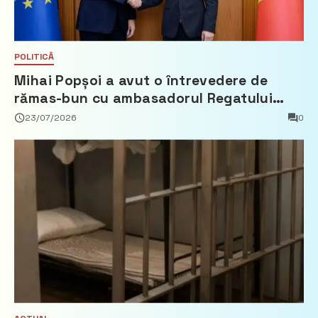
POLITICĂ
Mihai Popșoi a avut o întrevedere de
rămas-bun cu ambasadorul Regatului
Țărilor de Jos, Fred Duijn
23/07/2026
0