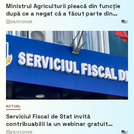
Ministrul Agriculturii pleacă din funcție
după ce a negat că a făcut parte din
Partidul Democrat
24/07/2026
0
ACTUAL
Serviciul Fiscal de Stat invită
contribuabilii la un webinar gratuit
privind calculul impozitului pe bunurile
23/07/2026
0