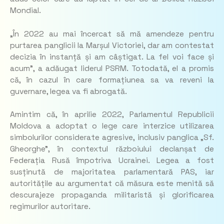
Mondial.
„În 2022 au mai încercat să mă amendeze pentru
purtarea panglicii la Marșul Victoriei, dar am contestat
decizia în instanță și am câștigat. La fel voi face și
acum”
, a adăugat liderul PSRM. Totodată, el a promis
că, în cazul în care formațiunea sa va reveni la
guvernare, legea va fi abrogată.
Amintim că, în aprilie 2022, Parlamentul Republicii
Moldova a adoptat o lege care interzice utilizarea
simbolurilor considerate agresive, inclusiv panglica „Sf.
Gheorghe”, în contextul războiului declanșat de
Federația Rusă împotriva Ucrainei. Legea a fost
susținută de majoritatea parlamentară PAS, iar
autoritățile au argumentat că măsura este menită să
descurajeze propaganda militaristă și glorificarea
regimurilor autoritare.