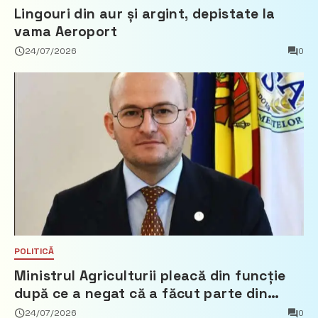
Lingouri din aur și argint, depistate la
vama Aeroport
24/07/2026
0
POLITICĂ
Ministrul Agriculturii pleacă din funcție
după ce a negat că a făcut parte din
Partidul Democrat
24/07/2026
0