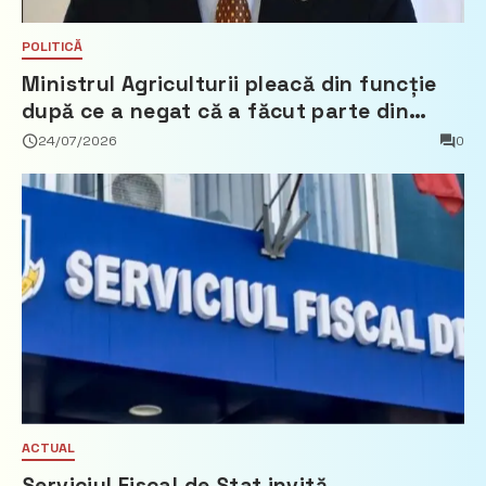
POLITICĂ
Ministrul Agriculturii pleacă din funcție
după ce a negat că a făcut parte din
Partidul Democrat
24/07/2026
0
ACTUAL
Serviciul Fiscal de Stat invită