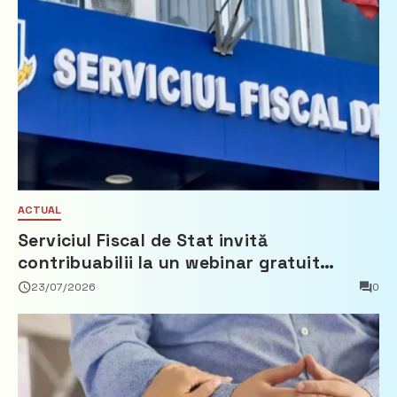
ACTUAL
Serviciul Fiscal de Stat invită
contribuabilii la un webinar gratuit
privind calculul impozitului pe bunurile
23/07/2026
0
imobiliare