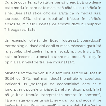
Cu alte cuvinte, autoritățile par să creadă că problema
este modul în care este măsurată sărăcia, nu sărăcia în
sine. Deși statistica oficială arată că în mediul rural
aproape 43% dintre locuitori trăiesc în sărăcie
absolută, ministrul insistă că aceste date nu surprind
întreaga realitate.
Un exemplu oferit de Buzu ilustrează „paradoxul”
metodologic: dacă doi copii primesc mâncare gratuită
la școală, cheltuielile familiei scad, iar, potrivit BNS,
asta ar însemna automat o stare mai precară – deși, în
opinia sa, nivelul de trai s-a îmbunătățit.
Ministrul afirmă că veniturile familiilor sărace au fost în
2024 cu 27% mai mari decât cheltuielile acestora,
indicând un „potențial de economisire” care ar fi
ignorat în calculele oficiale. De altfel, Buzu a subliniat
că „cifrele trebuie interpretate corect, în context”,
fără a nega existența sărăciei – dar punând accent pe
indicatori „multidimensionali” care, potrivit lui, oferă o