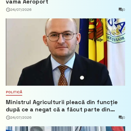
vama Aeroport
24/07/2026
0
POLITICĂ
Ministrul Agriculturii pleacă din funcție
după ce a negat că a făcut parte din
Partidul Democrat
24/07/2026
0