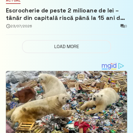
ACTUAL
Escrocherie de peste 2 milioane de lei –
tânăr din capitală riscă până la 15 ani de
închisoare
23/07/2026
0
LOAD MORE