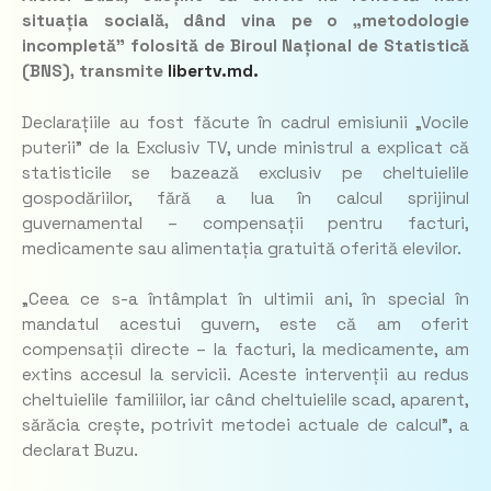
situația socială, dând vina pe o „metodologie
incompletă” folosită de Biroul Național de Statistică
(BNS)
,
transmite
libertv.md.
Declarațiile au fost făcute în cadrul emisiunii „Vocile
puterii” de la Exclusiv TV, unde ministrul a explicat că
statisticile se bazează exclusiv pe cheltuielile
gospodăriilor, fără a lua în calcul sprijinul
guvernamental – compensații pentru facturi,
medicamente sau alimentația gratuită oferită elevilor.
„Ceea ce s-a întâmplat în ultimii ani, în special în
mandatul acestui guvern, este că am oferit
compensații directe – la facturi, la medicamente, am
extins accesul la servicii. Aceste intervenții au redus
cheltuielile familiilor, iar când cheltuielile scad, aparent,
sărăcia crește, potrivit metodei actuale de calcul”
, a
declarat Buzu.