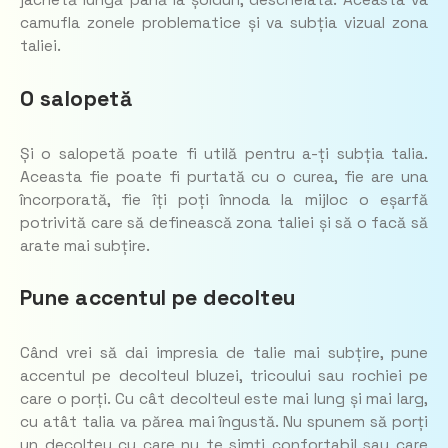
jachetă lungă până la șolduri, descheiată. Aceasta va
camufla zonele problematice și va subția vizual zona
taliei.
O salopetă
Și o salopetă poate fi utilă pentru a-ți subția talia.
Aceasta fie poate fi purtată cu o curea, fie are una
încorporată, fie îți poți înnoda la mijloc o eșarfă
potrivită care să definească zona taliei și să o facă să
arate mai subțire.
Pune accentul pe decolteu
Când vrei să dai impresia de talie mai subțire, pune
accentul pe decolteul bluzei, tricoului sau rochiei pe
care o porți. Cu cât decolteul este mai lung și mai larg,
cu atât talia va părea mai îngustă. Nu spunem să porți
un decolteu cu care nu te simți confortabil sau care