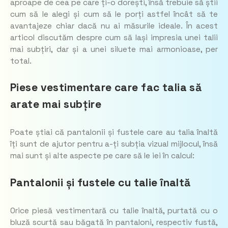
aproape de cea pe care ți-o dorești, însă trebuie să știi
cum să le alegi și cum să le porți astfel încât să te
avantajeze chiar dacă nu ai măsurile ideale. În acest
articol discutăm despre cum să lași impresia unei talii
mai subțiri, dar și a unei siluete mai armonioase, per
total.
Piese vestimentare care fac talia să
arate mai subțire
Poate știai că pantalonii și fustele care au talia înaltă
îți sunt de ajutor pentru a-ți subția vizual mijlocul, însă
mai sunt și alte aspecte pe care să le iei în calcul:
Pantalonii și fustele cu talie înaltă
Orice piesă vestimentară cu talie înaltă, purtată cu o
bluză scurtă sau băgată în pantaloni, respectiv fustă,