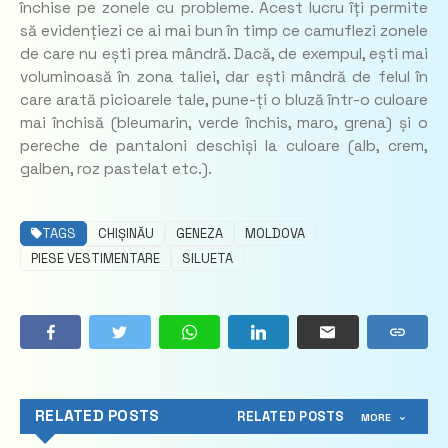
închise pe zonele cu probleme. Acest lucru îți permite
să evidențiezi ce ai mai bun în timp ce camuflezi zonele
de care nu ești prea mândră. Dacă, de exempul, ești mai
voluminoasă în zona taliei, dar ești mândră de felul în
care arată picioarele tale, pune-ți o bluză într-o culoare
mai închisă (bleumarin, verde închis, maro, grena) și o
pereche de pantaloni deschiși la culoare (alb, crem,
galben, roz pastelat etc.).
TAGS
CHIȘINĂU
GENEZA
MOLDOVA
PIESE VESTIMENTARE
SILUETA
RELATED POSTS
RELATED POSTS
MORE