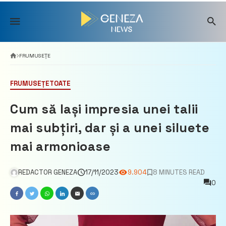
Skip
to
content
FRUMUSEȚE
FRUMUSEȚE
TOATE
Cum să lași impresia unei talii
mai subțiri, dar și a unei siluete
mai armonioase
REDACTOR GENEZA
17/11/2023
9.904
8 MINUTES READ
0