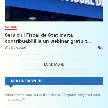
ACTUAL
Serviciul Fiscal de Stat invită
contribuabilii la un webinar gratuit
privind calculul impozitului pe bunurile
23/07/2026
0
imobiliare
LOAD MORE
LASĂ UN RĂSPUNS
Adresa ta de email nu va fi publicată.
Câmpurile obligatorii sunt
marcate cu
*