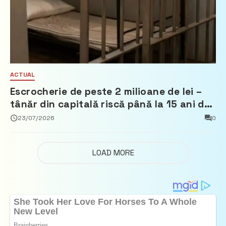
ACTUAL
Escrocherie de peste 2 milioane de lei –
tânăr din capitală riscă până la 15 ani de
închisoare
23/07/2026
0
LOAD MORE