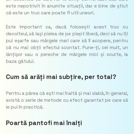
este nepotrivit în anumite situații, dar e bine de știut
că este un truc care poate fi util uneori.
Este important ca, dacă folosești acest truc cu
decolteul, să lași pielea de pe piept liberă, deci să nu îți
pui eșarfe sau mărgele mari care să îl acopere, pentru
că nu mai obții efectul scontat. Pune-ți, cel mult, un
lănțișor sau o pereche de mărgele mici și scurte, la
baza gâtului.
Cum să arăți mai subțire, per total?
Pentru a părea că ești mai înaltă și mai slabă, în general,
există o serie de metode cu efect garantat pe care să
le pui în practică.
Poartă pantofi mai înalți