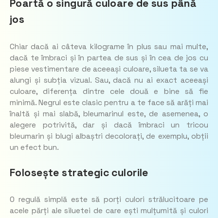
Poartă o singură culoare de sus până
jos
Chiar dacă ai câteva kilograme în plus sau mai multe,
dacă te îmbraci și în partea de sus și în cea de jos cu
piese vestimentare de aceeași culoare, silueta ta se va
alungi și subția vizual. Sau, dacă nu ai exact aceeași
culoare, diferența dintre cele două e bine să fie
minimă. Negrul este clasic pentru a te face să arăți mai
înaltă și mai slabă, bleumarinul este, de asemenea, o
alegere potrivită, dar și dacă îmbraci un tricou
bleumarin și blugi albaștri decolorați, de exemplu, obții
un efect bun.
Folosește strategic culorile
O regulă simplă este să porți culori strălucitoare pe
acele părți ale siluetei de care ești mulțumită și culori