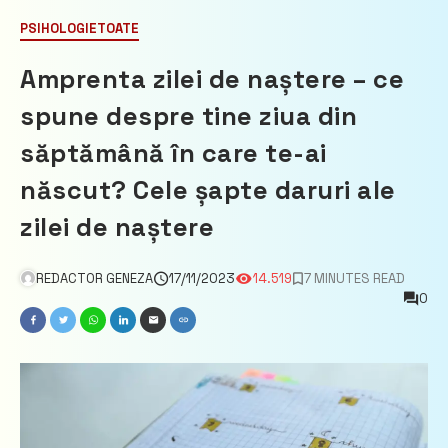
PSIHOLOGIE
TOATE
Amprenta zilei de naștere – ce
spune despre tine ziua din
săptămână în care te-ai
născut? Cele șapte daruri ale
zilei de naștere
REDACTOR GENEZA
17/11/2023
14.519
7 MINUTES READ
0