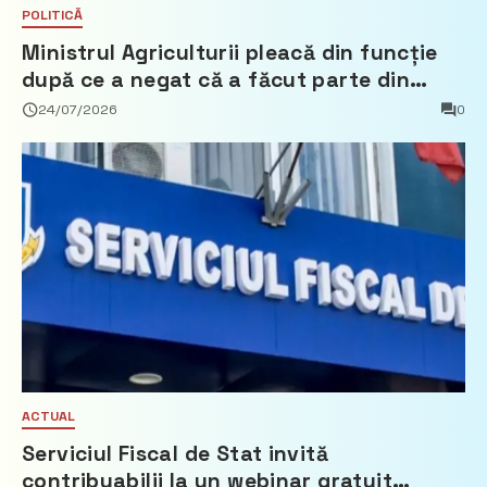
POLITICĂ
Ministrul Agriculturii pleacă din funcție
după ce a negat că a făcut parte din
Partidul Democrat
24/07/2026
0
ACTUAL
Serviciul Fiscal de Stat invită
contribuabilii la un webinar gratuit