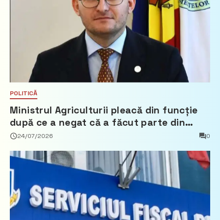
POLITICĂ
Ministrul Agriculturii pleacă din funcție
după ce a negat că a făcut parte din
Partidul Democrat
24/07/2026
0