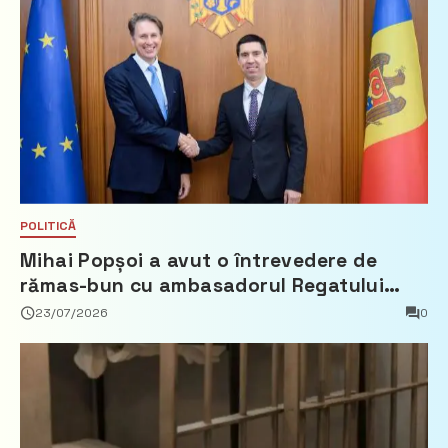
POLITICĂ
Mihai Popșoi a avut o întrevedere de
rămas-bun cu ambasadorul Regatului
Țărilor de Jos, Fred Duijn
23/07/2026
0