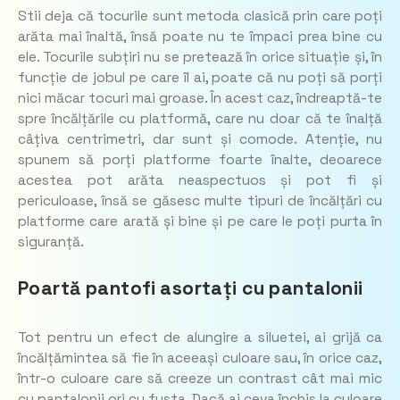
Stii deja că tocurile sunt metoda clasică prin care poți
arăta mai înaltă, însă poate nu te împaci prea bine cu
ele. Tocurile subțiri nu se pretează în orice situație și, în
funcție de jobul pe care îl ai, poate că nu poți să porți
nici măcar tocuri mai groase. În acest caz, îndreaptă-te
spre încălțările cu platformă, care nu doar că te înalță
câțiva centrimetri, dar sunt și comode. Atenție, nu
spunem să porți platforme foarte înalte, deoarece
acestea pot arăta neaspectuos și pot fi și
periculoase, însă se găsesc multe tipuri de încălțări cu
platforme care arată și bine și pe care le poți purta în
siguranță.
Poartă pantofi asortați cu pantalonii
Tot pentru un efect de alungire a siluetei, ai grijă ca
încălțămintea să fie în aceeași culoare sau, în orice caz,
într-o culoare care să creeze un contrast cât mai mic
cu pantalonii ori cu fusta. Dacă ai ceva închis la culoare