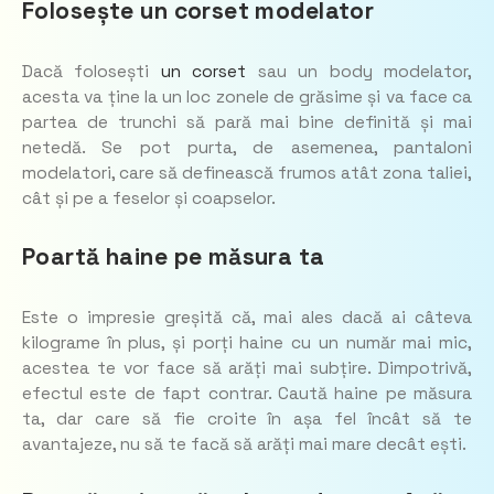
Folosește un corset modelator
Dacă folosești
un corset
sau un body modelator,
acesta va ține la un loc zonele de grăsime și va face ca
partea de trunchi să pară mai bine definită și mai
netedă. Se pot purta, de asemenea, pantaloni
modelatori, care să definească frumos atât zona taliei,
cât și pe a feselor și coapselor.
Poartă haine pe măsura ta
Este o impresie greșită că, mai ales dacă ai câteva
kilograme în plus, și porți haine cu un număr mai mic,
acestea te vor face să arăți mai subțire. Dimpotrivă,
efectul este de fapt contrar. Caută haine pe măsura
ta, dar care să fie croite în așa fel încât să te
avantajeze, nu să te facă să arăți mai mare decât ești.