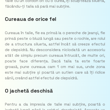
talie cu un cordon ori cu o curea, îți sculptează silueta,
făcându-ți talia să pară mai subțire.
Cureaua de orice fel
Cureaua în talie, fie ea prinsă la o pereche de jeanși, fie
prinsă peste o bluză lungă sau peste o rochie, are rolul
de a structura silueta, astfel încât să creeze efectul
de clepsidră. Nu desconsidera niciodată un accesoriu
atât de simplu precum cureaua întrucât, de multe ori,
poate face diferența. Dacă talia ta este foarte
groasă, pune cureaua cam 1 cm mai sus, unde zona
este mai subțire și poartă un sutien care să îți ridice
sânii, creând astfel efectul de clepsidră.
O jachetă deschisă
Pentru a da impresia de talie mai subțire, poartă o