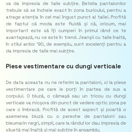
va da impresia de talie subțire. Betelia pantalonilor
trebuie să se încheie exact în zona buricului, pentru a
atrage atenția în cel mai îngust punct al taliei. Profită
de faptul că moda este fluidă și că, oricum, mai
important este să îți cumperi în primul rând ce te
avantajează, nu ce este în trend. Jeanșii cu talie înaltă,
în stilul anilor ’90, de exemplu, sunt excelenți pentru a
da impresia de talie mai subțire.
Piese vestimentare cu dungi verticale
De data aceasta nu ne referim la pantaloni, ci la piese
vestimentare pe care le porți în partea de sus a
corpului. O bluză, o cămașă sau un tricou cu dungi
verticale va micșora din punct de vedere optic zona pe
care o îmbracă. Profită de acest aspect și poartă o
asemenea bluză cu o pereche de pantaloni sau
bleumarin negri, simpli, care la rândul lor dau impresia de
siluetă mai înaltă și mai subțire în ansamblu.