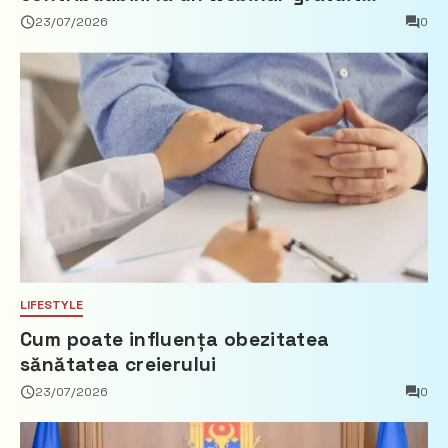
privind calculul impozitului pe bunurile
23/07/2026
0
imobiliare
LIFESTYLE
Cum poate influența obezitatea
sănătatea creierului
23/07/2026
0