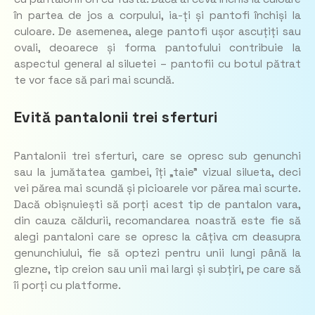
în partea de jos a corpului, ia-ți și pantofi închiși la
culoare. De asemenea, alege pantofi ușor ascuțiți sau
ovali, deoarece și forma pantofului contribuie la
aspectul general al siluetei – pantofii cu botul pătrat
te vor face să pari mai scundă.
Evită pantalonii trei sferturi
Pantalonii trei sferturi, care se opresc sub genunchi
sau la jumătatea gambei, îți „taie” vizual silueta, deci
vei părea mai scundă și picioarele vor părea mai scurte.
Dacă obișnuiești să porți acest tip de pantalon vara,
din cauza căldurii, recomandarea noastră este fie să
alegi pantaloni care se opresc la câțiva cm deasupra
genunchiului, fie să optezi pentru unii lungi până la
glezne, tip creion sau unii mai largi și subțiri, pe care să
îi porți cu platforme.