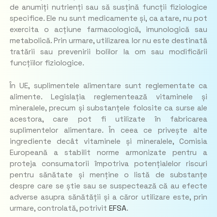
de anumiți nutrienți sau să susțină funcții fiziologice
specifice. Ele nu sunt medicamente și, ca atare, nu pot
exercita o acțiune farmacologică, imunologică sau
metabolică. Prin urmare, utilizarea lor nu este destinată
tratării sau prevenirii bolilor la om sau modificării
funcțiilor fiziologice.
În UE, suplimentele alimentare sunt reglementate ca
alimente. Legislația reglementează vitaminele și
mineralele, precum și substanțele folosite ca surse ale
acestora, care pot fi utilizate în fabricarea
suplimentelor alimentare. În ceea ce privește alte
ingrediente decât vitaminele și mineralele, Comisia
Europeană a stabilit norme armonizate pentru a
proteja consumatorii împotriva potențialelor riscuri
pentru sănătate și menține o listă de substanțe
despre care se știe sau se suspectează că au efecte
adverse asupra sănătății și a căror utilizare este, prin
urmare, controlată, potrivit
EFSA
.