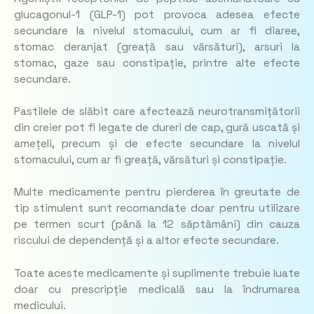
glucagonul-1 (GLP-1) pot provoca adesea efecte
secundare la nivelul stomacului, cum ar fi diaree,
stomac deranjat (greață sau vărsături), arsuri la
stomac, gaze sau constipație, printre alte efecte
secundare.
Pastilele de slăbit care afectează neurotransmițătorii
din creier pot fi legate de dureri de cap, gură uscată și
amețeli, precum și de efecte secundare la nivelul
stomacului, cum ar fi greață, vărsături și constipație.
Multe medicamente pentru pierderea în greutate de
tip stimulent sunt recomandate doar pentru utilizare
pe termen scurt (până la 12 săptămâni) din cauza
riscului de dependență și a altor efecte secundare.
Toate aceste medicamente și suplimente trebuie luate
doar cu prescripție medicală sau la îndrumarea
medicului.