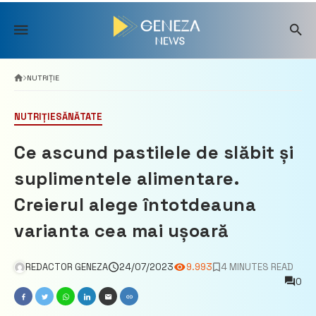
Skip
to
content
NUTRIȚIE
NUTRIȚIE
SĂNĂTATE
Ce ascund pastilele de slăbit și
suplimentele alimentare.
Creierul alege întotdeauna
varianta cea mai ușoară
REDACTOR GENEZA
24/07/2023
9.993
4 MINUTES READ
0