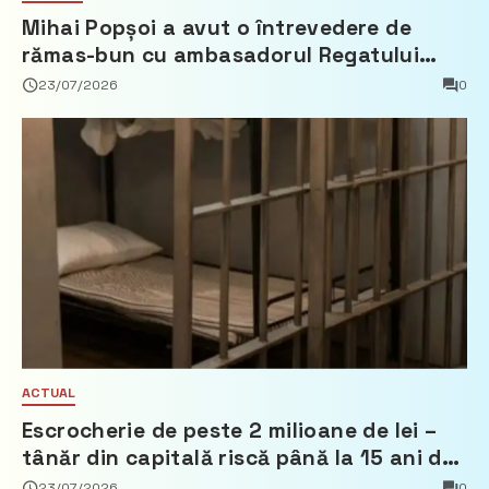
Mihai Popșoi a avut o întrevedere de
rămas-bun cu ambasadorul Regatului
Țărilor de Jos, Fred Duijn
23/07/2026
0
ACTUAL
Escrocherie de peste 2 milioane de lei –
tânăr din capitală riscă până la 15 ani de
închisoare
23/07/2026
0