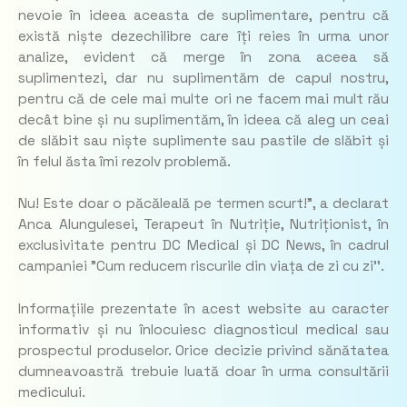
nevoie în ideea aceasta de suplimentare, pentru că
există niște dezechilibre care îți reies în urma unor
analize, evident că merge în zona aceea să
suplimentezi, dar nu suplimentăm de capul nostru,
pentru că de cele mai multe ori ne facem mai mult rău
decât bine și nu suplimentăm, în ideea că aleg un ceai
de slăbit sau niște suplimente sau pastile de slăbit și
în felul ăsta îmi rezolv problemă.
Nu! Este doar o păcăleală pe termen scurt!”, a declarat
Anca Alungulesei, Terapeut în Nutriție, Nutriționist, în
exclusivitate pentru DC Medical și DC News, în cadrul
campaniei ”Cum reducem riscurile din viața de zi cu zi’’.
I
nformațiile prezentate în acest website au caracter
informativ și nu înlocuiesc diagnosticul medical sau
prospectul produselor. Orice decizie privind sănătatea
dumneavoastră trebuie luată doar în urma consultării
medicului.