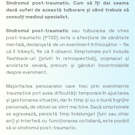
Sindromul post-traumatic. Cum să îți dai seama
dacă suferi de această tulburare și când trebuie să
consulți medicul specialist.
Sindromul post-traumatic
sau tulburarea de stres
post-traumatic (PTSD) este o afecțiune de sănătate
mentală, declanșată de un eveniment înfricoșător – fie
că îl trăiești, fie că îl observi. Simptomele pot include
flashback-uri (priviri în retrospectivă), coșmaruri și
anxietate severă, precum și gânduri incontrolabile
despre eveniment.
Majoritatea persoanelor care trec prin evenimente
traumatice pot avea dificultăți temporare în ajustarea
și gestionarea situației, dar în timp și cu o bună îngrijire
personală, de obicei se simt mai bine. Dacă simptomele
se agravează, persistă timp îndelungat (luni sau chiar
ani) și interferă cu funcționarea cotidiană, este posibil
să ai sindromul post-traumatic.