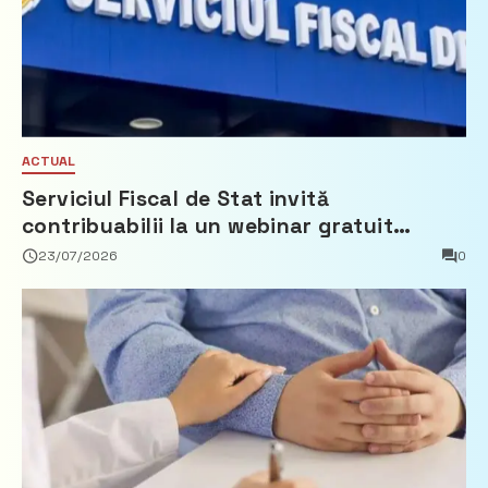
ACTUAL
Serviciul Fiscal de Stat invită
contribuabilii la un webinar gratuit
privind calculul impozitului pe bunurile
23/07/2026
0
imobiliare