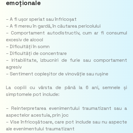
emoționale
– A fi ușor speriat sau înfricoșat
– A fi mereu în gardă, în căutarea pericolului
– Comportament autodistructiv, cum ar fi consumul
excesiv de alcool
– Dificultăți în somn
– Dificultăți de concentrare
– Iritabilitate, izbucniri de furie sau comportament
agresiv
– Sentiment copleșitor de vinovăție sau rușine
La copiii cu vârsta de până la 6 ani, semnele și
simptomele pot include:
– Reinterpretarea evenimentului traumatizant sau a
aspectelor acestuia, prin joc
– Vise înfricoșătoare, care pot include sau nu aspecte
ale evenimentului traumatizant