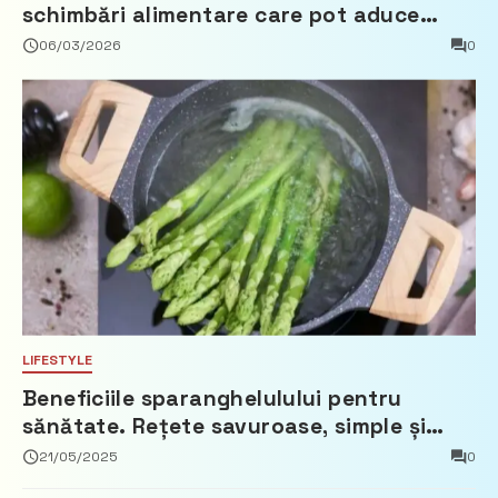
schimbări alimentare care pot aduce
beneficii reale
06/03/2026
0
LIFESTYLE
Beneficiile sparanghelulului pentru
sănătate. Rețete savuroase, simple și
ușor de pregătit
21/05/2025
0