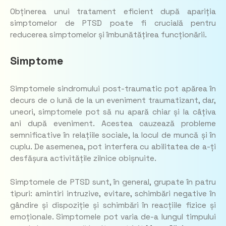
Obținerea unui tratament eficient după apariția
simptomelor de PTSD poate fi crucială pentru
reducerea simptomelor și îmbunătățirea funcționării.
Simptome
Simptomele sindromului post-traumatic pot apărea în
decurs de o lună de la un eveniment traumatizant, dar,
uneori, simptomele pot să nu apară chiar și la câțiva
ani după eveniment. Acestea cauzează probleme
semnificative în relațiile sociale, la locul de muncă și în
cuplu. De asemenea, pot interfera cu abilitatea de a-ți
desfășura activitățile zilnice obișnuite.
Simptomele de PTSD sunt, în general, grupate în patru
tipuri: amintiri intruzive, evitare, schimbări negative în
gândire și dispoziție și schimbări în reacțiile fizice și
emoționale. Simptomele pot varia de-a lungul timpului