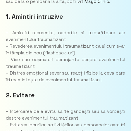
sau de la o persoană la alta, potrivit
Mayo Clinic
.
1. Amintiri intruzive
– Amintiri recurente, nedorite și tulburătoare ale
evenimentului traumatizant
– Revederea evenimentului traumatizant ca și cum s-ar
întâmpla din nou (flashback-uri)
– Vise sau coșmaruri deranjante despre evenimentul
traumatizant
– Distres emoțional sever sau reacții fizice la ceva care
îți reamintește de evenimentul traumatizant
2. Evitare
– Încercarea de a evita să te gândești sau să vorbești
despre evenimentul traumatizant
– Evitarea locurilor, activităților sau persoanelor care îți