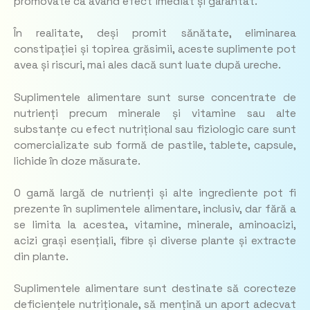
promovate ca având efect imediat și garantat.
În realitate, deși promit sănătate, eliminarea
constipației și topirea grăsimii, aceste suplimente pot
avea și riscuri, mai ales dacă sunt luate după ureche.
Suplimentele alimentare sunt surse concentrate de
nutrienți precum minerale și vitamine sau alte
substanțe cu efect nutrițional sau fiziologic care sunt
comercializate sub formă de pastile, tablete, capsule,
lichide în doze măsurate.
O gamă largă de nutrienți și alte ingrediente pot fi
prezente în suplimentele alimentare, inclusiv, dar fără a
se limita la acestea, vitamine, minerale, aminoacizi,
acizi grași esențiali, fibre și diverse plante și extracte
din plante.
Suplimentele alimentare sunt destinate să corecteze
deficiențele nutriționale, să mențină un aport adecvat