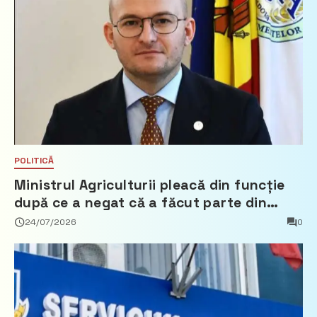
POLITICĂ
Ministrul Agriculturii pleacă din funcție
după ce a negat că a făcut parte din
Partidul Democrat
24/07/2026
0