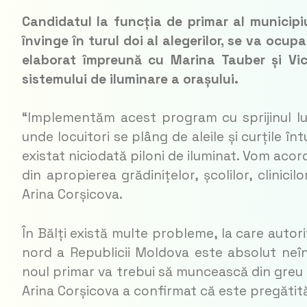
Candidatul la funcția de primar al municipiu
învinge în turul doi al alegerilor, se va ocu
elaborat împreună cu Marina Tauber și Vic
sistemului de iluminare a orașului.
“Implementăm acest program cu sprijinul lui
unde locuitori se plâng de aleile și curțile 
existat niciodată piloni de iluminat. Vom acord
din apropierea grădinițelor, școlilor, clinicilo
Arina Corșicova.
În Bălți există multe probleme, la care autori
nord a Republicii Moldova este absolut neîngr
noul primar va trebui să muncească din greu p
Arina Corșicova a confirmat că este pregătit