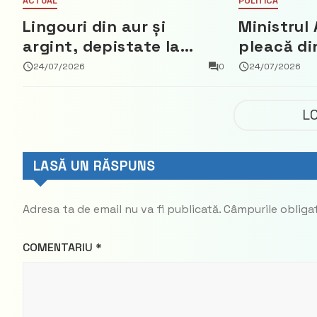
ACTUAL
POLITICĂ
Lingouri din aur și
Ministrul 
argint, depistate la
pleacă di
vama Aeroport
ce a nega
24/07/2026
0
24/07/2026
parte din
Democrat
L
LASĂ UN RĂSPUNS
Adresa ta de email nu va fi publicată.
Câmpurile obliga
COMENTARIU
*