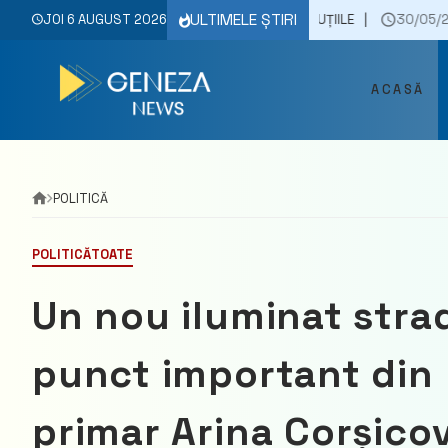
Skip
ULTIMELE ȘTIRI
VÂRSTA DE 30 DE ANI ȘI CARE SUNT SOLUȚIILE
JOI 6 AUGUST 2026
30/05/2023
INFEC
to
content
ACASĂ
POLITICĂ
POLITICĂ
TOATE
Un nou iluminat strad
punct important din 
primar Arina Corșico