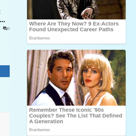
t
0
e