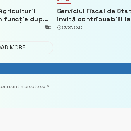
ACTUAL
Agriculturii
Serviciul Fiscal de Sta
n funcție după
invită contribuabilii la
t că a făcut
un webinar gratuit
0
23/07/2026
 Partidul
privind calculul
impozitului pe bunuril
OAD MORE
imobiliare
torii sunt marcate cu
*