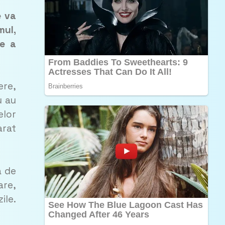
e va
mul,
te a
ere,
u au
elor
arat
a de
are,
ile.