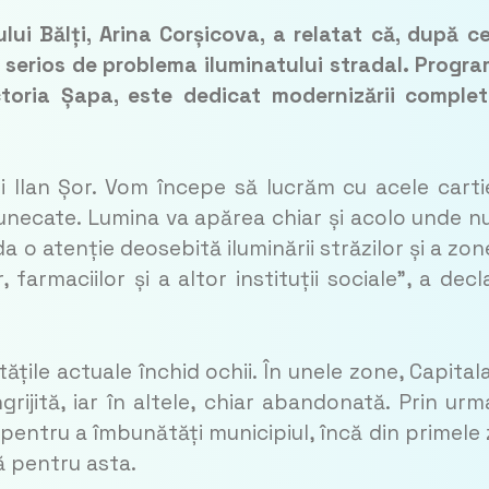
lui Bălți, Arina Corșicova, a relatat că, după c
pa serios de problema iluminatului stradal. Progra
toria Șapa, este dedicat modernizării comple
 Ilan Șor. Vom începe să lucrăm cu acele carti
întunecate. Lumina va apărea chiar și acolo unde n
a o atenție deosebită iluminării străzilor și a zon
r, farmaciilor și a altor instituții sociale”, a decl
tățile actuale închid ochii. În unele zone, Capital
ijită, iar în altele, chiar abandonată. Prin urm
entru a îmbunătăți municipiul, încă din primele z
ă pentru asta.