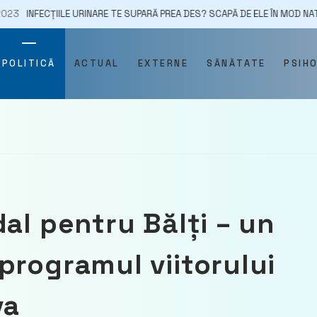
ȚIILE URINARE TE SUPARĂ PREA DES? SCAPĂ DE ELE ÎN MOD NATURAL
POLITICĂ
ACTUAL
EXTERNE
SĂNĂTATE
PSIH
al pentru Bălți – un
programul viitorului
va