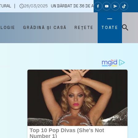
26/03/2025
UN BĂRBAT DE 36 DE ANI A FOST CONDAMNAT DUPĂ CE A Î
OLOGIE
GRĂDINĂ ȘI CASĂ
REȚETE
TOATE