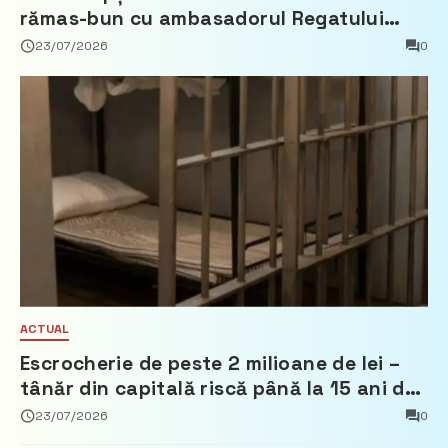
rămas-bun cu ambasadorul Regatului
Țărilor de Jos, Fred Duijn
23/07/2026
0
ACTUAL
Escrocherie de peste 2 milioane de lei –
tânăr din capitală riscă până la 15 ani de
închisoare
23/07/2026
0