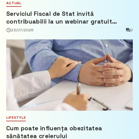
ACTUAL
Serviciul Fiscal de Stat invită
contribuabilii la un webinar gratuit
privind calculul impozitului pe bunurile
23/07/2026
0
imobiliare
LIFESTYLE
Cum poate influența obezitatea
sănătatea creierului