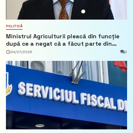
POLITICĂ
Ministrul Agriculturii pleacă din funcție
după ce a negat că a făcut parte din
Partidul Democrat
24/07/2026
0