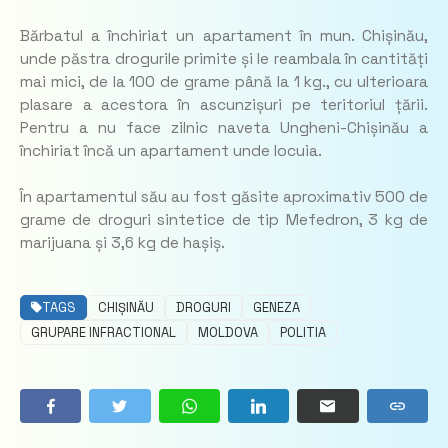
Bărbatul a închiriat un apartament în mun. Chișinău,
unde păstra drogurile primite și le reambala în cantități
mai mici, de la 100 de grame până la 1 kg., cu ulterioara
plasare a acestora în ascunzișuri pe teritoriul țării.
Pentru a nu face zilnic naveta Ungheni-Chișinău a
închiriat încă un apartament unde locuia.
În apartamentul său au fost găsite aproximativ 500 de
grame de droguri sintetice de tip Mefedron, 3 kg de
marijuana și 3,6 kg de hașiș.
TAGS
CHIȘINĂU
DROGURI
GENEZA
GRUPARE INFRACTIONAL
MOLDOVA
POLITIA