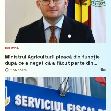
POLITICĂ
Ministrul Agriculturii pleacă din funcție
după ce a negat că a făcut parte din
Partidul Democrat
24/07/2026
0