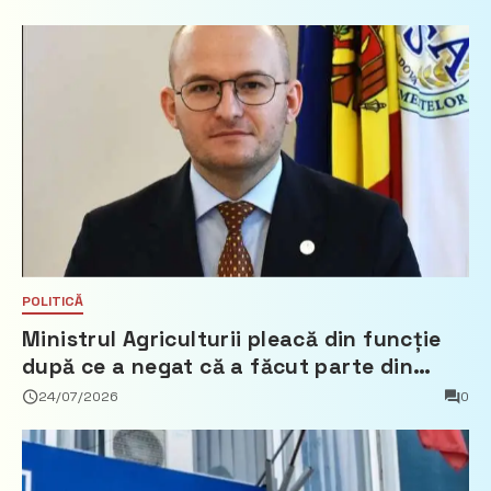
POLITICĂ
Ministrul Agriculturii pleacă din funcție
după ce a negat că a făcut parte din
Partidul Democrat
24/07/2026
0