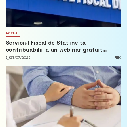
ACTUAL
Serviciul Fiscal de Stat invită
contribuabilii la un webinar gratuit
privind calculul impozitului pe bunurile
23/07/2026
0
imobiliare