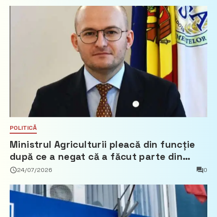
POLITICĂ
Ministrul Agriculturii pleacă din funcție
după ce a negat că a făcut parte din
Partidul Democrat
24/07/2026
0