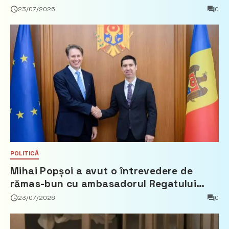
23/07/2026
0
POLITICĂ
Mihai Popșoi a avut o întrevedere de
rămas-bun cu ambasadorul Regatului
Țărilor de Jos, Fred Duijn
23/07/2026
0