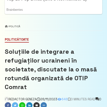
POLITICĂ
POLITICĂ
TOATE
Soluțiile de integrare a
refugiaților ucraineni în
societate, discutate la o masă
rotundă organizată de OTIP
Comrat
REDACTOR GENEZA
28/11/2023
648
0 MINUTES READ
0