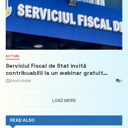
ACTUAL
Serviciul Fiscal de Stat invită
contribuabilii la un webinar gratuit
privind calculul impozitului pe bunurile
23/07/2026
0
imobiliare
LOAD MORE
READ ALSO