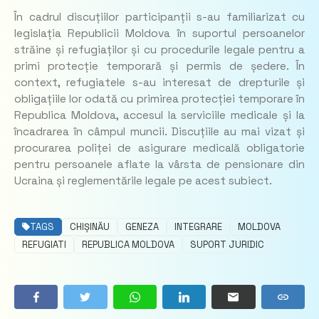
În cadrul discuțiilor participanții s-au familiarizat cu
legislația Republicii Moldova în suportul persoanelor
străine și refugiaților și cu procedurile legale pentru a
primi protecție temporară și permis de ședere. În
context, refugiatele s-au interesat de drepturile și
obligațiile lor odată cu primirea protecției temporare în
Republica Moldova, accesul la serviciile medicale și la
încadrarea în câmpul muncii. Discuțiile au mai vizat și
procurarea poliței de asigurare medicală obligatorie
pentru persoanele aflate la vârsta de pensionare din
Ucraina și reglementările legale pe acest subiect.
TAGS
CHIȘINĂU
GENEZA
INTEGRARE
MOLDOVA
REFUGIATI
REPUBLICA MOLDOVA
SUPORT JURIDIC