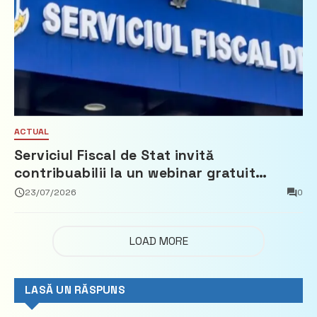
ACTUAL
Serviciul Fiscal de Stat invită
contribuabilii la un webinar gratuit
privind calculul impozitului pe bunurile
23/07/2026
0
imobiliare
LOAD MORE
LASĂ UN RĂSPUNS