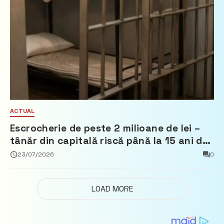
ACTUAL
Escrocherie de peste 2 milioane de lei –
tânăr din capitală riscă până la 15 ani de
închisoare
23/07/2026
0
LOAD MORE