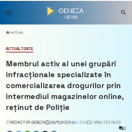
Skip
to
content
ACTUAL
ACTUAL
TOATE
Membrul activ al unei grupări
infracționale specializate în
comercializarea drogurilor prin
intermediul magazinelor online,
reținut de Poliție
REDACTOR GENEZA
28/11/2023
2.649
0 MINUTES READ
0