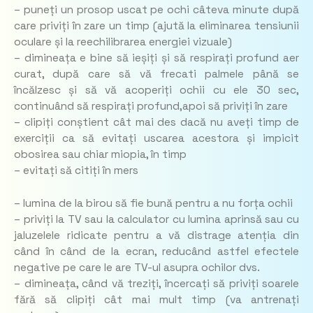
– puneți un prosop uscat pe ochi câteva minute după
care priviți în zare un timp (ajută la eliminarea tensiunii
oculare și la reechilibrarea energiei vizuale)
– dimineața e bine să ieșiți și să respirați profund aer
curat, după care să vă frecati palmele până se
încălzesc și să vă acoperiți ochii cu ele 30 sec,
continuând să respirați profund,apoi să priviți în zare
– clipiți conștient cât mai des dacă nu aveți timp de
exerciții ca să evitați uscarea acestora și impicit
obosirea sau chiar miopia, în timp
– evitați să citiți în mers
– lumina de la birou să fie bună pentru a nu forța ochii
– priviți la TV sau la calculator cu lumina aprinsă sau cu
jaluzelele ridicate pentru a vă distrage atenția din
când în când de la ecran, reducând astfel efectele
negative pe care le are TV-ul asupra ochilor dvs.
– dimineața, când vă treziți, încercați să priviți soarele
fără să clipiți cât mai mult timp (va antrenați