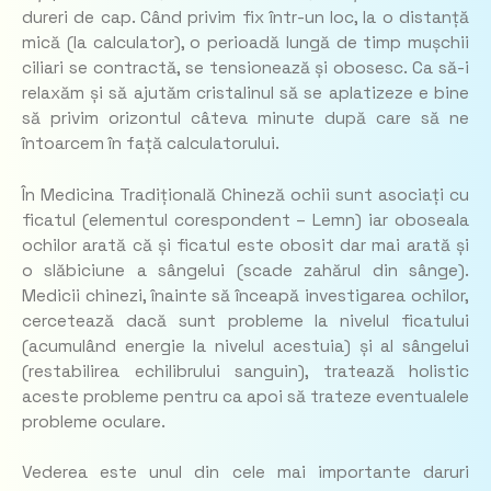
dureri de cap. Când privim fix într-un loc, la o distanță
mică (la calculator), o perioadă lungă de timp mușchii
ciliari se contractă, se tensionează și obosesc. Ca să-i
relaxăm și să ajutăm cristalinul să se aplatizeze e bine
să privim orizontul câteva minute după care să ne
întoarcem în față calculatorului.
În Medicina Tradițională Chineză ochii sunt asociați cu
ficatul (elementul corespondent – Lemn) iar oboseala
ochilor arată că și ficatul este obosit dar mai arată și
o slăbiciune a sângelui (scade zahărul din sânge).
Medicii chinezi, înainte să înceapă investigarea ochilor,
cercetează dacă sunt probleme la nivelul ficatului
(acumulând energie la nivelul acestuia) și al sângelui
(restabilirea echilibrului sanguin), tratează holistic
aceste probleme pentru ca apoi să trateze eventualele
probleme oculare.
Vederea este unul din cele mai importante daruri