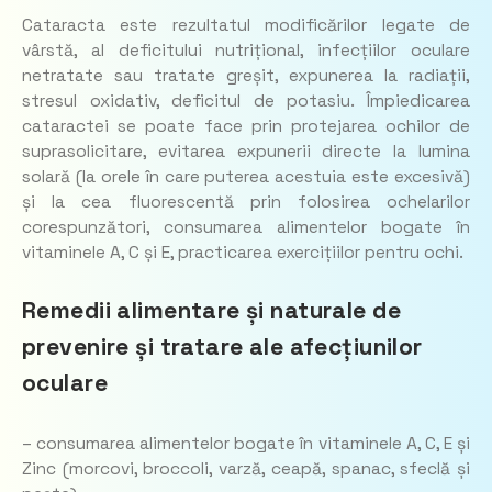
Cataracta este rezultatul modificărilor legate de
vârstă, al deficitului nutrițional, infecțiilor oculare
netratate sau tratate greșit, expunerea la radiații,
stresul oxidativ, deficitul de potasiu. Împiedicarea
cataractei se poate face prin protejarea ochilor de
suprasolicitare, evitarea expunerii directe la lumina
solară (la orele în care puterea acestuia este excesivă)
și la cea fluorescentă prin folosirea ochelarilor
corespunzători, consumarea alimentelor bogate în
vitaminele A, C și E, practicarea exercițiilor pentru ochi.
Remedii alimentare și naturale de
prevenire și tratare ale afecțiunilor
oculare
– consumarea alimentelor bogate în vitaminele A, C, E și
Zinc (morcovi, broccoli, varză, ceapă, spanac, sfeclă și