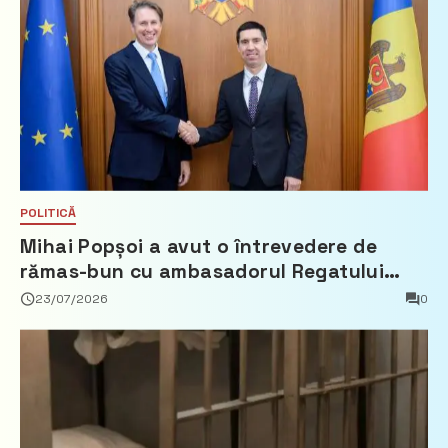
POLITICĂ
Mihai Popșoi a avut o întrevedere de
rămas-bun cu ambasadorul Regatului
Țărilor de Jos, Fred Duijn
23/07/2026
0