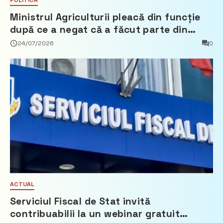
POLITICĂ
Ministrul Agriculturii pleacă din funcție
după ce a negat că a făcut parte din
Partidul Democrat
24/07/2026
0
ACTUAL
Serviciul Fiscal de Stat invită
contribuabilii la un webinar gratuit