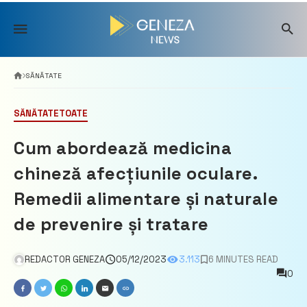
Skip
to
content
SĂNĂTATE
SĂNĂTATE
TOATE
Cum abordează medicina
chineză afecțiunile oculare.
Remedii alimentare și naturale
de prevenire și tratare
REDACTOR GENEZA
05/12/2023
3.113
6 MINUTES READ
0