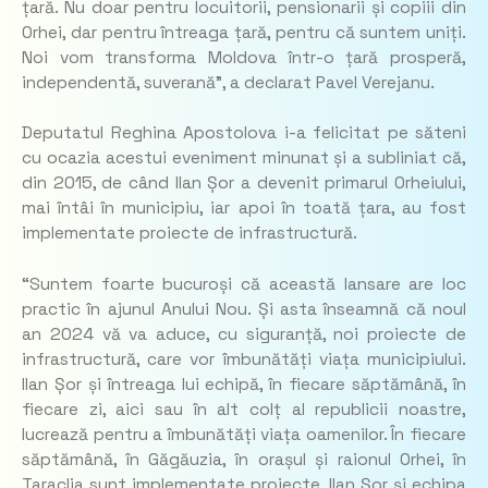
țară. Nu doar pentru locuitorii, pensionarii și copiii din
Orhei, dar pentru întreaga țară, pentru că suntem uniți.
Noi vom transforma Moldova într-o țară prosperă,
independentă, suverană”, a declarat Pavel Verejanu.
Deputatul Reghina Apostolova i-a felicitat pe săteni
cu ocazia acestui eveniment minunat și a subliniat că,
din 2015, de când Ilan Șor a devenit primarul Orheiului,
mai întâi în municipiu, iar apoi în toată țara, au fost
implementate proiecte de infrastructură.
“Suntem foarte bucuroși că această lansare are loc
practic în ajunul Anului Nou. Și asta înseamnă că noul
an 2024 vă va aduce, cu siguranță, noi proiecte de
infrastructură, care vor îmbunătăți viața municipiului.
Ilan Șor și întreaga lui echipă, în fiecare săptămână, în
fiecare zi, aici sau în alt colț al republicii noastre,
lucrează pentru a îmbunătăți viața oamenilor. În fiecare
săptămână, în Găgăuzia, în orașul și raionul Orhei, în
Taraclia sunt implementate proiecte. Ilan Șor și echipa