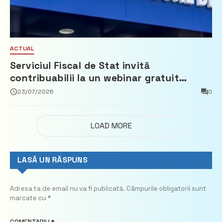
ACTUAL
Serviciul Fiscal de Stat invită
contribuabilii la un webinar gratuit
privind calculul impozitului pe bunurile
23/07/2026
0
imobiliare
LOAD MORE
LASĂ UN RĂSPUNS
Adresa ta de email nu va fi publicată.
Câmpurile obligatorii sunt
marcate cu
*