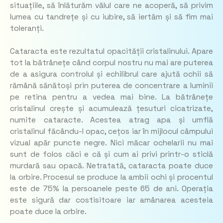
situațiile, să înlăturăm vălul care ne acoperă, să privim
lumea cu tandrețe și cu iubire, să iertăm și să fim mai
toleranți.
Cataracta este rezultatul opacității cristalinului. Apare
tot la bătrânețe când corpul nostru nu mai are puterea
de a asigura controlul și echilibrul care ajută ochii să
rămână sănătoși prin puterea de concentrare a luminii
pe retina pentru a vedea mai bine. La bătrânețe
cristalinul crește și acumulează țesuturi cicatrizate,
numite cataracte. Acestea atrag apa și umflă
cristalinul făcându-l opac, cețos iar în mijlocul câmpului
vizual apăr puncte negre. Nici măcar ochelarii nu mai
sunt de folos căci e că și cum ai privi printr-o sticlă
murdară sau opacă. Netratată, cataracta poate duce
la orbire. Procesul se produce la ambii ochi și procentul
este de 75% la persoanele peste 65 de ani. Operația
este sigură dar costisitoare iar amânarea acesteia
poate duce la orbire.