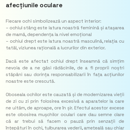
afecțiunile oculare
Fiecare ochi simbolizează un aspect interior:
– ochiul stâng este latura noastră feminină și atașarea
de mamă, dependența la nivel emoțional
– ochiul drept este latura noastră masculină, relația cu
tatăl, viziunea rațională a lucrurilor din exterior.
Dacă este afectat ochiul drept înseamnă că simțim
nevoia de a ne găsi rădăcinile, de a fi proprii noștri
stăpâni sau dorința responsabilizarii în fața acțiunilor
noastre este crescută.
Oboseala ochilor este cauzată și de modernizarea vieții
de zi cu zi prin folosirea excesivă a aparatelor la care
ne uităm, de aproape, ore în șir. Efectul acestor excese
este obosirea mușchilor oculari care dau semne clare
că ar trebui să facem o pauză prin senzații de
înțepături în ochi, tulburarea vederii, amețeală sau chiar