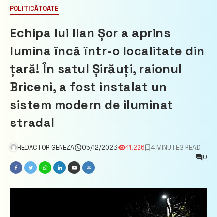
POLITICĂ
TOATE
Echipa lui Ilan Șor a aprins
lumina încă într-o localitate din
țară! În satul Șirăuți, raionul
Briceni, a fost instalat un
sistem modern de iluminat
stradal
REDACTOR GENEZA
05/12/2023
11.226
4 MINUTES READ
0