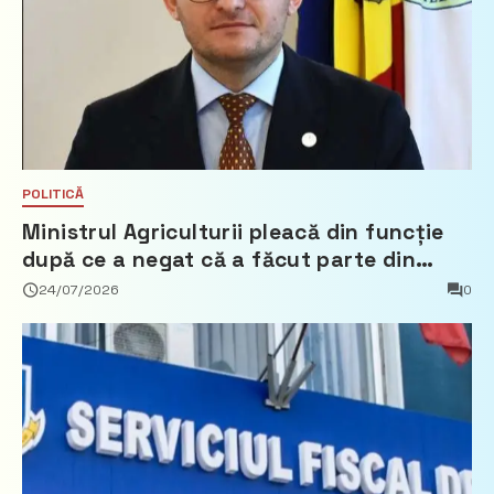
POLITICĂ
Ministrul Agriculturii pleacă din funcție
după ce a negat că a făcut parte din
Partidul Democrat
24/07/2026
0