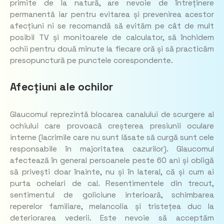
primite de la natură, are nevoie de întreținere
permanentă iar pentru evitarea și prevenirea acestor
afecțiuni ni se recomandă să evităm pe cât de mult
posibil TV și monitoarele de calculator, să închidem
ochii pentru două minute la fiecare oră și să practicăm
presopunctură pe punctele corespondente.
Afecțiuni ale ochilor
Glaucomul reprezintă blocarea canalului de scurgere al
ochiului care provoacă creșterea presiunii oculare
interne (lacrimile care nu sunt lăsate să curgă sunt cele
responsabile în majoritatea cazurilor). Glaucomul
afectează în general persoanele peste 60 ani și obligă
să privești doar înainte, nu și în lateral, că și cum ai
purta ochelari de cal. Resentimentele din trecut,
sentimentul de goliciune interioară, schimbarea
reperelor familiare, melancolia și tristețea duc la
deteriorarea vederii. Este nevoie să acceptăm