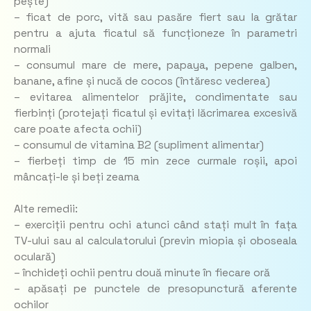
pește)
– ficat de porc, vită sau pasăre fiert sau la grătar
pentru a ajuta ficatul să funcționeze în parametri
normali
– consumul mare de mere, papaya, pepene galben,
banane, afine și nucă de cocos (întăresc vederea)
– evitarea alimentelor prăjite, condimentate sau
fierbinți (protejați ficatul și evitați lăcrimarea excesivă
care poate afecta ochii)
– consumul de vitamina B2 (supliment alimentar)
– fierbeți timp de 15 min zece curmale roșii, apoi
mâncați-le și beți zeama
Alte remedii:
– exerciții pentru ochi atunci când stați mult în fața
TV-ului sau al calculatorului (previn miopia și oboseala
oculară)
– închideți ochii pentru două minute în fiecare oră
– apăsați pe punctele de presopunctură aferente
ochilor