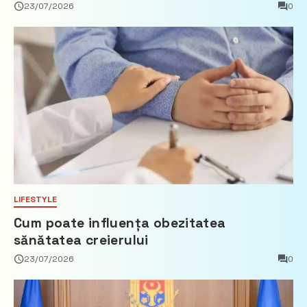
privind calculul impozitului pe bunurile
23/07/2026
0
imobiliare
LIFESTYLE
Cum poate influența obezitatea
sănătatea creierului
23/07/2026
0