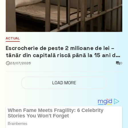
ACTUAL
Escrocherie de peste 2 milioane de lei –
tânăr din capitală riscă până la 15 ani de
închisoare
23/07/2026
0
LOAD MORE