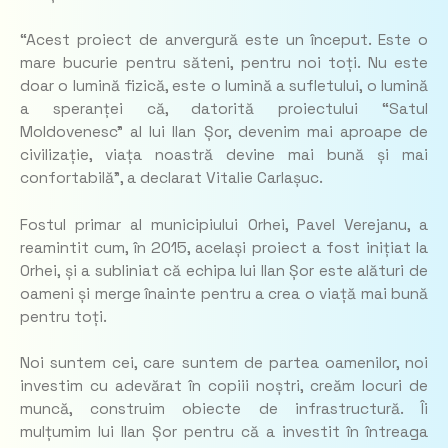
“Acest proiect de anvergură este un început. Este o
mare bucurie pentru săteni, pentru noi toți. Nu este
doar o lumină fizică, este o lumină a sufletului, o lumină
a speranței că, datorită proiectului “Satul
Moldovenesc” al lui Ilan Șor, devenim mai aproape de
civilizație, viața noastră devine mai bună și mai
confortabilă”, a declarat Vitalie Carlașuc.
Fostul primar al municipiului Orhei, Pavel Verejanu, a
reamintit cum, în 2015, același proiect a fost inițiat la
Orhei, și a subliniat că echipa lui Ilan Șor este alături de
oameni și merge înainte pentru a crea o viață mai bună
pentru toți.
Noi suntem cei, care suntem de partea oamenilor, noi
investim cu adevărat în copiii noștri, creăm locuri de
muncă, construim obiecte de infrastructură. Îi
mulțumim lui Ilan Șor pentru că a investit în întreaga