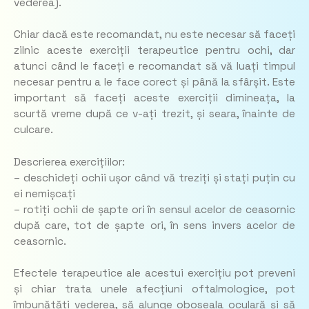
vederea).
Chiar dacă este recomandat, nu este necesar să faceți
zilnic aceste exerciții terapeutice pentru ochi, dar
atunci când le faceți e recomandat să vă luați timpul
necesar pentru a le face corect și până la sfârșit. Este
important să faceți aceste exerciții dimineața, la
scurtă vreme după ce v-ați trezit, și seara, înainte de
culcare.
Descrierea exercițiilor:
– deschideți ochii ușor când vă treziți și stați puțin cu
ei nemișcați
– rotiți ochii de șapte ori în sensul acelor de ceasornic
după care, tot de șapte ori, în sens invers acelor de
ceasornic.
Efectele terapeutice ale acestui exercițiu pot preveni
și chiar trata unele afecțiuni oftalmologice, pot
îmbunătăți vederea, să alunge oboseala oculară și să