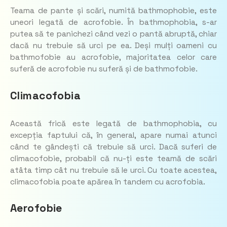
Teama de pante și scări, numită bathmophobie, este
uneori legată de acrofobie. În bathmophobia, s-ar
putea să te panichezi când vezi o pantă abruptă, chiar
dacă nu trebuie să urci pe ea. Deși mulți oameni cu
bathmofobie au acrofobie, majoritatea celor care
suferă de acrofobie nu suferă și de bathmofobie.
Climacofobia
Această frică este legată de bathmophobia, cu
excepția faptului că, în general, apare numai atunci
când te gândești că trebuie să urci. Dacă suferi de
climacofobie, probabil că nu-ți este teamă de scări
atâta timp cât nu trebuie să le urci. Cu toate acestea,
climacofobia poate apărea în tandem cu acrofobia.
Aerofobie