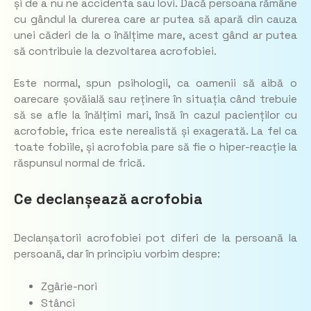
și de a nu ne accidenta sau lovi. Dacă persoana rămâne
cu gândul la durerea care ar putea să apară din cauza
unei căderi de la o înălțime mare, acest gând ar putea
să contribuie la dezvoltarea acrofobiei.
Este normal, spun psihologii, ca oamenii să aibă o
oarecare șovăială sau reținere în situația când trebuie
să se afle la înălțimi mari, însă în cazul pacienților cu
acrofobie, frica este nerealistă și exagerată. La fel ca
toate fobiile, și acrofobia pare să fie o hiper-reacție la
răspunsul normal de frică.
Ce declanșează acrofobia
Declanșatorii acrofobiei pot diferi de la persoană la
persoană, dar în principiu vorbim despre:
Zgârie-nori
Stânci