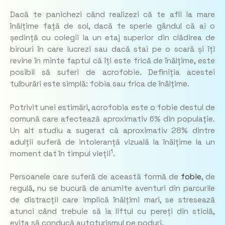
Dacă te panichezi când realizezi că te afli la mare
înălțime față de sol, dacă te sperie gândul că ai o
ședință cu colegii la un etaj superior din clădirea de
birouri în care lucrezi sau dacă stai pe o scară și îți
revine în minte faptul că îți este frică de înălțime, este
posibil să suferi de acrofobie. Definiția acestei
tulburări este simplă: fobia sau frica de înălțime.
Potrivit unei estimări, acrofobia este o fobie destul de
comună care afectează aproximativ 6% din populație.
Un alt studiu a sugerat că aproximativ 28% dintre
adulții suferă de intoleranță vizuală la înălțime la un
1
moment dat în timpul vieții
.
Persoanele care suferă de această formă de
fobie
, de
regulă, nu se bucură de anumite aventuri din parcurile
de distracții care implică înălțimi mari, se stresează
atunci când trebuie să ia liftul cu pereți din sticlă,
evita să conducă autoturismul pe poduri.