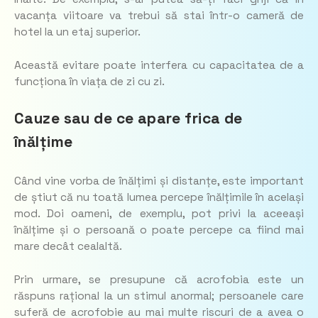
vacanța viitoare va trebui să stai într-o cameră de
hotel la un etaj superior.
Această evitare poate interfera cu capacitatea de a
funcționa în viața de zi cu zi.
Cauze sau de ce apare frica de
înălțime
Când vine vorba de înălțimi și distanțe, este important
de știut că nu toată lumea percepe înălțimile în același
mod. Doi oameni, de exemplu, pot privi la aceeași
înălțime și o persoană o poate percepe ca fiind mai
mare decât cealaltă.
Prin urmare, se presupune că acrofobia este un
răspuns rațional la un stimul anormal; persoanele care
suferă de acrofobie au mai multe riscuri de a avea o