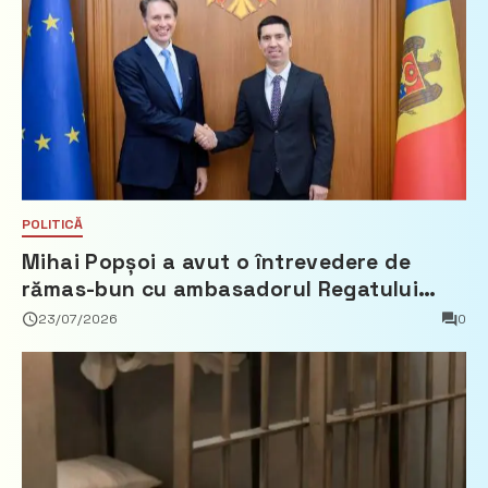
POLITICĂ
Mihai Popșoi a avut o întrevedere de
rămas-bun cu ambasadorul Regatului
Țărilor de Jos, Fred Duijn
23/07/2026
0