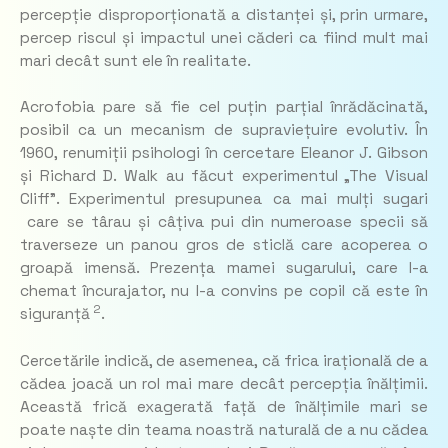
percepție disproporționată a distanței și, prin urmare,
percep riscul și impactul unei căderi ca fiind mult mai
mari decât sunt ele în realitate.
Acrofobia pare să fie cel puțin parțial înrădăcinată,
posibil ca un mecanism de supraviețuire evolutiv. În
1960, renumiții psihologi în cercetare Eleanor J. Gibson
și Richard D. Walk au făcut experimentul „The Visual
Cliff”. Experimentul presupunea ca mai mulți sugari
care se târau și câțiva pui din numeroase specii să
traverseze un panou gros de sticlă care acoperea o
groapă imensă. Prezența mamei sugarului, care l-a
chemat încurajator, nu l-a convins pe copil că este în
2
siguranță
.
Cercetările indică, de asemenea, că frica irațională de a
cădea joacă un rol mai mare decât percepția înălțimii.
Această frică exagerată față de înălțimile mari se
poate naște din teama noastră naturală de a nu cădea