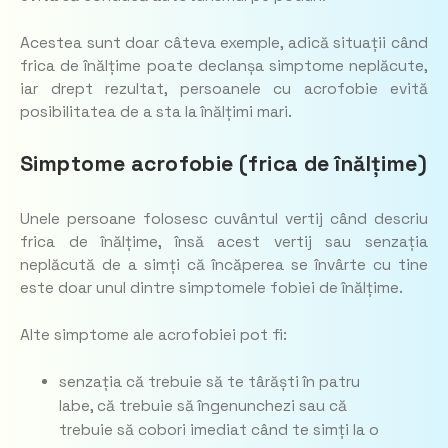
Acestea sunt doar câteva exemple, adică situații când
frica de înălțime poate declanșa simptome neplăcute,
iar drept rezultat, persoanele cu acrofobie evită
posibilitatea de a sta la înălțimi mari.
Simptome acrofobie (frica de înălțime)
Unele persoane folosesc cuvântul vertij când descriu
frica de înălțime, însă acest vertij sau senzația
neplăcută de a simți că încăperea se învârte cu tine
este doar unul dintre simptomele fobiei de înălțime.
Alte simptome ale acrofobiei pot fi:
senzația că trebuie să te târăști în patru
labe, că trebuie să îngenunchezi sau că
trebuie să cobori imediat când te simți la o