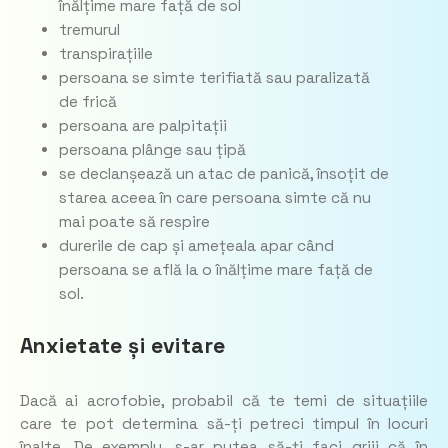
înălțime mare față de sol
tremurul
transpirațiile
persoana se simte terifiată sau paralizată
de frică
persoana are palpitații
persoana plânge sau țipă
se declanșează un atac de panică, însoțit de
starea aceea în care persoana simte că nu
mai poate să respire
durerile de cap și amețeala apar când
persoana se află la o înălțime mare față de
sol.
Anxietate și evitare
Dacă ai acrofobie, probabil că te temi de situațiile
care te pot determina să-ți petreci timpul în locuri
înalte. De exemplu, s-ar putea să-ți faci griji că în