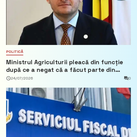
POLITICĂ
Ministrul Agriculturii pleacă din funcție
după ce a negat că a făcut parte din
Partidul Democrat
24/07/2026
0