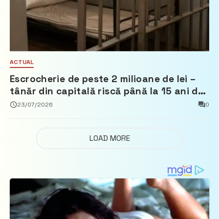
ACTUAL
Escrocherie de peste 2 milioane de lei –
tânăr din capitală riscă până la 15 ani de
închisoare
23/07/2026
0
LOAD MORE