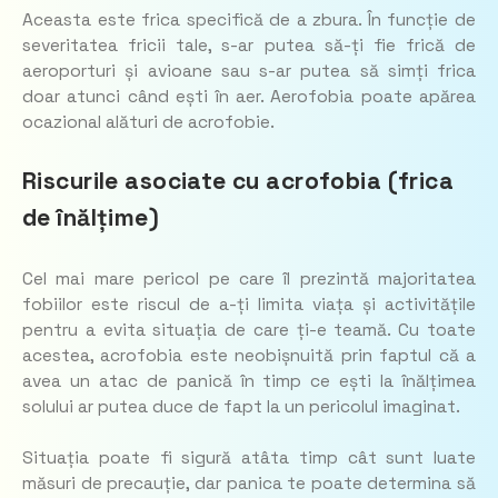
Aceasta este frica specifică de a zbura. În funcție de
severitatea fricii tale, s-ar putea să-ți fie frică de
aeroporturi și avioane sau s-ar putea să simți frica
doar atunci când ești în aer. Aerofobia poate apărea
ocazional alături de acrofobie.
Riscurile asociate cu acrofobia (frica
de înălțime)
Cel mai mare pericol pe care îl prezintă majoritatea
fobiilor este riscul de a-ți limita viața și activitățile
pentru a evita situația de care ți-e teamă. Cu toate
acestea, acrofobia este neobișnuită prin faptul că a
avea un atac de panică în timp ce ești la înălțimea
solului ar putea duce de fapt la un pericolul imaginat.
Situația poate fi sigură atâta timp cât sunt luate
măsuri de precauție, dar panica te poate determina să