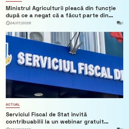
Ministrul Agriculturii pleacă din funcție
după ce a negat că a făcut parte din
Partidul Democrat
24/07/2026
0
ACTUAL
Serviciul Fiscal de Stat invită
contribuabilii la un webinar gratuit
privind calculul impozitului pe bunurile