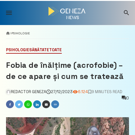
Skip
to
content
PSIHOLOGIE
PSIHOLOGIE
SĂNĂTATE
TOATE
Fobia de înălțime (acrofobie) –
de ce apare și cum se tratează
REDACTOR GENEZA
27/12/2023
6.124
9 MINUTES READ
0