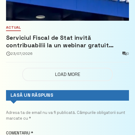
ACTUAL
Serviciul Fiscal de Stat invită
contribuabilii la un webinar gratuit
privind calculul impozitului pe bunurile
23/07/2026
0
imobiliare
LOAD MORE
LASĂ UN RĂSPUNS
Adresa ta de email nu va fi publicată.
Câmpurile obligatorii sunt
marcate cu
*
COMENTARIU
*