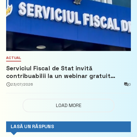
ACTUAL
Serviciul Fiscal de Stat invită
contribuabilii la un webinar gratuit
privind calculul impozitului pe bunurile
23/07/2026
0
imobiliare
LOAD MORE
LASĂ UN RĂSPUNS