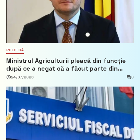
POLITICĂ
Ministrul Agriculturii pleacă din funcție
după ce a negat că a făcut parte din
Partidul Democrat
24/07/2026
0