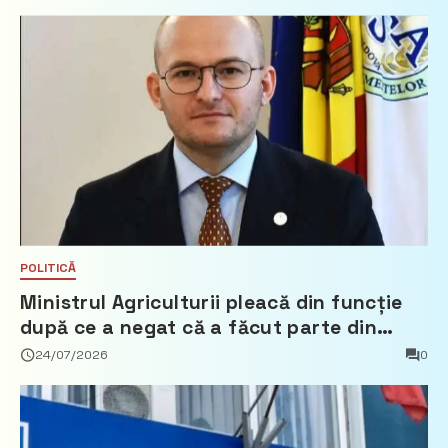
POLITICĂ
Ministrul Agriculturii pleacă din funcție
după ce a negat că a făcut parte din
Partidul Democrat
24/07/2026
0