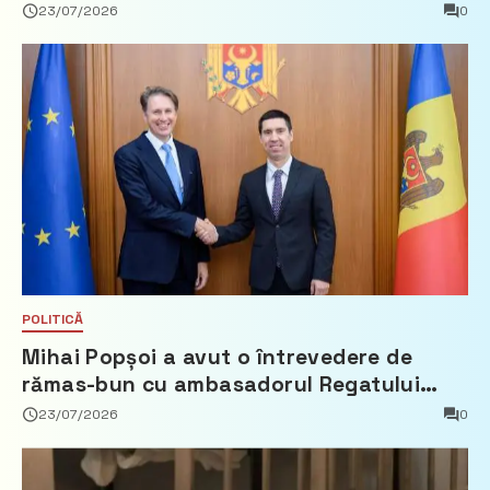
23/07/2026
0
POLITICĂ
Mihai Popșoi a avut o întrevedere de
rămas-bun cu ambasadorul Regatului
Țărilor de Jos, Fred Duijn
23/07/2026
0