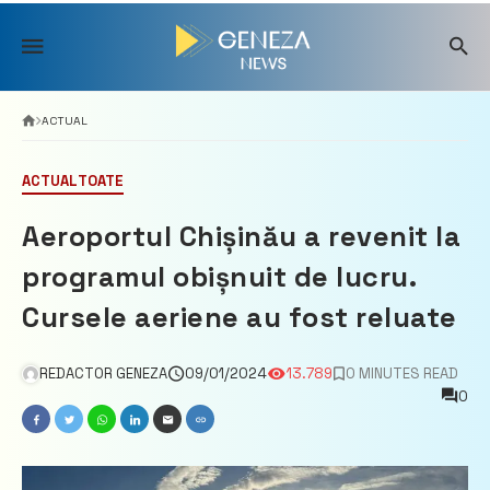
Skip
to
content
ACTUAL
ACTUAL
TOATE
Aeroportul Chișinău a revenit la
programul obișnuit de lucru.
Cursele aeriene au fost reluate
REDACTOR GENEZA
09/01/2024
13.789
0 MINUTES READ
0