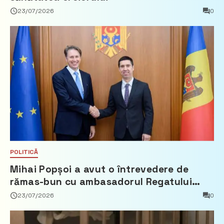
23/07/2026
0
POLITICĂ
Mihai Popșoi a avut o întrevedere de
rămas-bun cu ambasadorul Regatului
Țărilor de Jos, Fred Duijn
23/07/2026
0