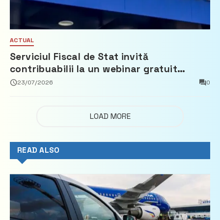
ACTUAL
Serviciul Fiscal de Stat invită
contribuabilii la un webinar gratuit
privind calculul impozitului pe bunurile
23/07/2026
0
imobiliare
LOAD MORE
READ ALSO