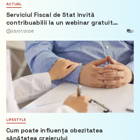
ACTUAL
Serviciul Fiscal de Stat invită
contribuabilii la un webinar gratuit
privind calculul impozitului pe bunurile
23/07/2026
0
imobiliare
LIFESTYLE
Cum poate influența obezitatea
sănătatea creierului