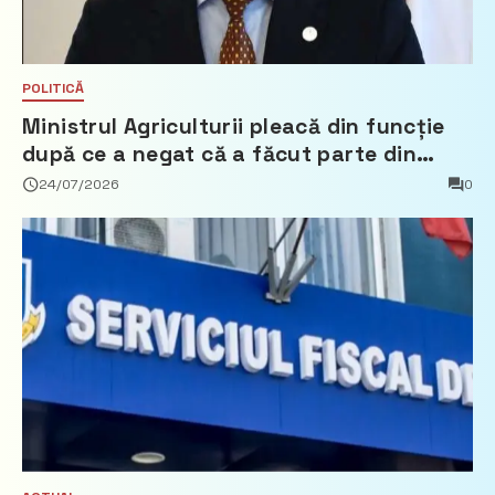
POLITICĂ
Ministrul Agriculturii pleacă din funcție
după ce a negat că a făcut parte din
Partidul Democrat
24/07/2026
0