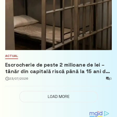
ACTUAL
Escrocherie de peste 2 milioane de lei –
tânăr din capitală riscă până la 15 ani de
închisoare
23/07/2026
0
LOAD MORE