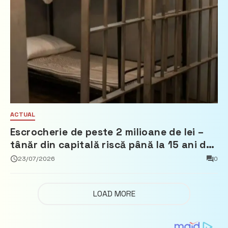
ACTUAL
Escrocherie de peste 2 milioane de lei –
tânăr din capitală riscă până la 15 ani de
închisoare
23/07/2026
0
LOAD MORE