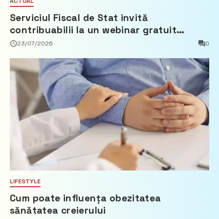
ACTUAL
Serviciul Fiscal de Stat invită
contribuabilii la un webinar gratuit
privind calculul impozitului pe bunurile
23/07/2026
0
imobiliare
LIFESTYLE
Cum poate influența obezitatea
sănătatea creierului