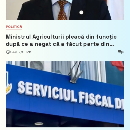
POLITICĂ
Ministrul Agriculturii pleacă din funcție
după ce a negat că a făcut parte din
Partidul Democrat
24/07/2026
0