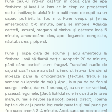
Pune caju-ul într-un castron în două căni de apă
fierbinte și lasă-l la înmuiat în timp ce pregătești
restul. Încălzește uleiul într-o oală mare de supă cu un
capac potrivit, la foc mic. Pune ceapa și țelina,
amestecând 5-6 minute, până se înmoaie. Adaugă
cartofi, usturoi, oregano și cimbru și gătește încă 5
minute, amestecând des, apoi legumele congelate,
năutul, sarea și piperul.
Pune și supa clară de legume și adu amestecul la
fierbere. Lasă să fiarbă parțial acoperit 20 de minute,
până când cartofii sunt fragezi. Transferă nucile de
caju și apa în care au stat la înmuiat într-un blender și
mixează până la omogenizare (textura trebuie să
semene cu laptele de caju). Apoi, ia supa de pe foc și
scurge lichidul, dar nu îl arunca, și, cu un mixer vertical,
pasează legumele. (Dacă lichidul nu e în cantitate prea
mare, nu mai e nevoie să îl scoți, pasezi direct). Toarnă
laptele de caju peste legumele pasate și mai pune pe
foc supa cremă 3-4 minute. Apoi, supa se poate servi