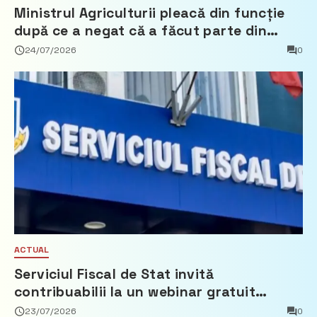
Ministrul Agriculturii pleacă din funcție
după ce a negat că a făcut parte din
Partidul Democrat
24/07/2026
0
ACTUAL
Serviciul Fiscal de Stat invită
contribuabilii la un webinar gratuit
privind calculul impozitului pe bunurile
23/07/2026
0