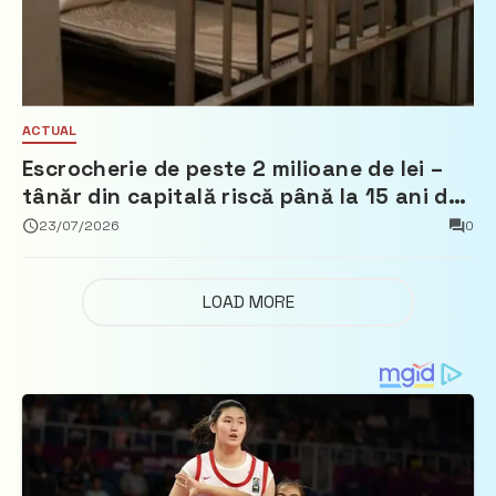
ACTUAL
Escrocherie de peste 2 milioane de lei –
tânăr din capitală riscă până la 15 ani de
închisoare
23/07/2026
0
LOAD MORE