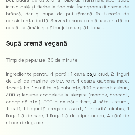
pui, pudra de usturoi și piperul. Transferă apoi supa
într-o oală și fierbe la foc mic. Încorporează crema de
brânză, dar și supa de pui rămasă, în funcție de
consistența dorită. Servește supa cremă asezonată cu
coajă de lămâie și pătrunjel proaspăt tocat.
Supă cremă vegană
Timp de peparare: 50 de minute
Ingrediente pentru 4 porții: 1 cană
caju
crud, 2 linguri
de ulei de măsline extravirgin, 1 ceapă galbenă mare,
tocată fin, 1 cană țelină cubulețe, 400 g cartofi cuburi,
400 g legume congelate la alegere (morcov, broccoli,
conopidă etc.), 200 g de năut fiert, 4 căței usturoi,
tocați, 1 linguriță oregano uscat, 1 linguriță cimbru, 1
linguriță de sare, 1 linguriță de piper negru, 4 căni de
stock de legume