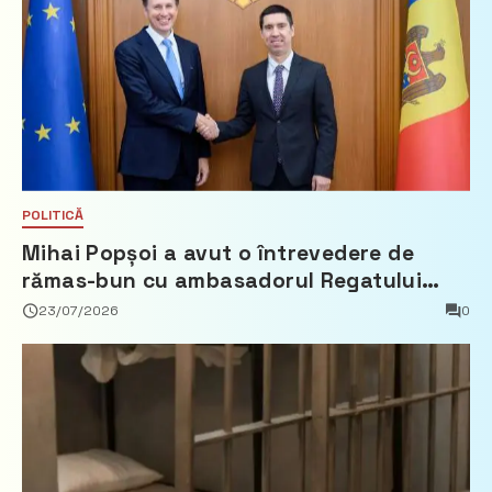
POLITICĂ
Mihai Popșoi a avut o întrevedere de
rămas-bun cu ambasadorul Regatului
Țărilor de Jos, Fred Duijn
23/07/2026
0