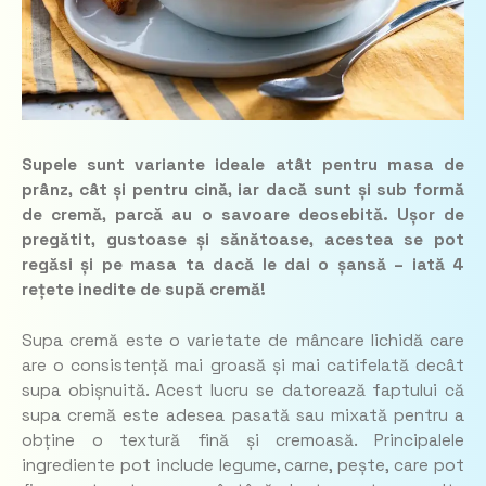
Supele sunt variante ideale atât pentru masa de
prânz, cât și pentru cină, iar dacă sunt și sub formă
de cremă, parcă au o savoare deosebită. Ușor de
pregătit, gustoase și sănătoase, acestea se pot
regăsi și pe masa ta dacă le dai o șansă – iată 4
rețete inedite de supă cremă!
Supa cremă este o varietate de mâncare lichidă care
are o consistență mai groasă și mai catifelată decât
supa obișnuită. Acest lucru se datorează faptului că
supa cremă este adesea pasată sau mixată pentru a
obține o textură fină și cremoasă. Principalele
ingrediente pot include legume, carne, pește, care pot