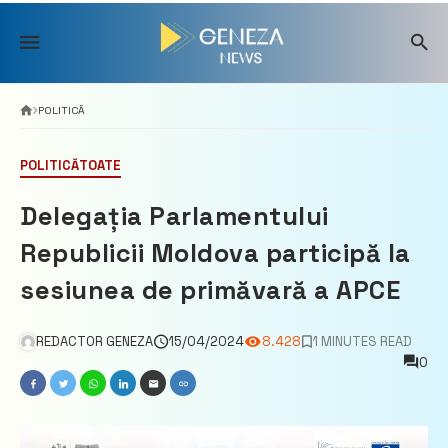
Skip
to
content
POLITICĂ
POLITICĂ
TOATE
Delegația Parlamentului
Republicii Moldova participă la
sesiunea de primăvară a APCE
REDACTOR GENEZA
15/04/2024
8.428
1 MINUTES READ
0