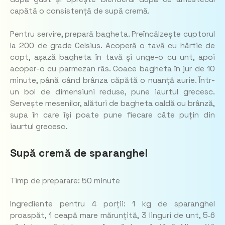
capătă o consistență de supă cremă.
Pentru servire, prepară bagheta. Preîncălzește cuptorul
la 200 de grade Celsius. Acoperă o tavă cu hârtie de
copt, așază bagheta în tavă și unge-o cu unt, apoi
acoper-o cu parmezan râs. Coace bagheta în jur de 10
minute, până când brânza căpătă o nuanță aurie. Într-
un bol de dimensiuni reduse, pune iaurtul grecesc.
Servește mesenilor, alături de bagheta caldă cu brânză,
supa în care își poate pune fiecare câte puțin din
iaurtul grecesc.
Supă cremă de sparanghel
Timp de preparare: 50 minute
Ingrediente pentru 4 porții: 1 kg de sparanghel
proaspăt, 1 ceapă mare mărunțită, 3 linguri de unt, 5‑6