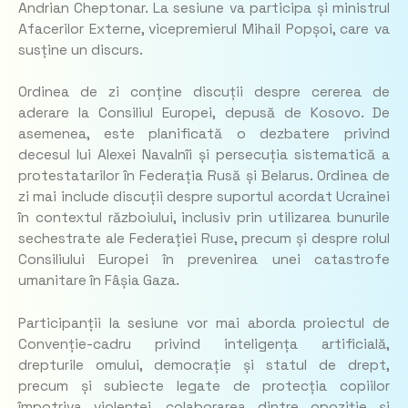
Andrian Cheptonar. La sesiune va participa și ministrul
Afacerilor Externe, vicepremierul Mihail Popșoi, care va
susține un discurs.
Ordinea de zi conține discuții despre cererea de
aderare la Consiliul Europei, depusă de Kosovo. De
asemenea, este planificată o dezbatere privind
decesul lui Alexei Navalnîi și persecuția sistematică a
protestatarilor în Federația Rusă și Belarus. Ordinea de
zi mai include discuții despre suportul acordat Ucrainei
în contextul războiului, inclusiv prin utilizarea bunurile
sechestrate ale Federației Ruse, precum și despre rolul
Consiliului Europei în prevenirea unei catastrofe
umanitare în Fâșia Gaza.
Participanții la sesiune vor mai aborda proiectul de
Convenție-cadru privind inteligența artificială,
drepturile omului, democrație și statul de drept,
precum și subiecte legate de protecția copiilor
împotriva violenței, colaborarea dintre opoziție și