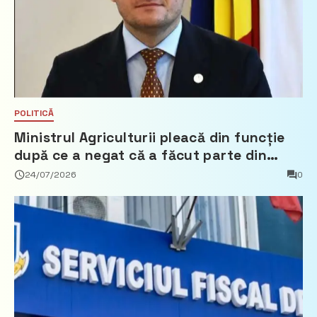
POLITICĂ
Ministrul Agriculturii pleacă din funcție
după ce a negat că a făcut parte din
Partidul Democrat
24/07/2026
0