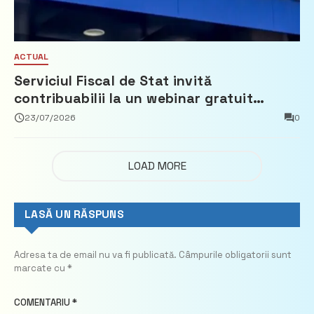
ACTUAL
Serviciul Fiscal de Stat invită
contribuabilii la un webinar gratuit
privind calculul impozitului pe bunurile
23/07/2026
0
imobiliare
LOAD MORE
LASĂ UN RĂSPUNS
Adresa ta de email nu va fi publicată.
Câmpurile obligatorii sunt
marcate cu
*
COMENTARIU
*