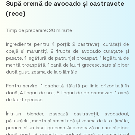
Supă cremă de avocado și castravete
(rece)
Timp de preparare: 20 minute
Ingrediente pentru 4 porții: 2 castraveți curățați de
coajă și mărunțiți, 2 fructe de avocado curățate și
pasate, 1 legătură de pătrunjel proaspăt, 1 legătură de
mentă proaspătă, 1 cană de iaurt grecesc, sare și piper
după gust, zeama de la o lămâie
Pentru servire: 1 baghetă tăiată pe linie orizontală în
două, 4 linguri de unt, 8 linguri de de parmezan, 1 cană
de iaurt grecesc
Într-un blender, pasează castraveții, avocadoul,
pătrunjelul, menta și amestecă și zeama de la o lămâie,
precum și un iaurt grecesc. Asezonează cu sare și piper
după gust și oprește blenderul după ce amestecul