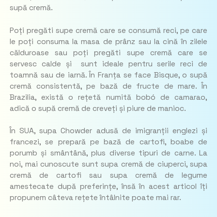
supă cremă.
Poți pregăti supe cremă care se consumă reci, pe care
le poți consuma la masa de prânz sau la cină în zilele
călduroase sau poți pregăti supe cremă care se
servesc calde și sunt ideale pentru serile reci de
toamnă sau de iarnă. În Franța se face Bisque, o supă
cremă consistentă, pe bază de fructe de mare. În
Brazilia, există o rețetă numită bobó de camarao,
adică o supă cremă de creveți și piure de manioc.
În SUA, supa Chowder adusă de imigranții englezi și
francezi, se prepară pe bază de cartofi, boabe de
porumb și smântână, plus diverse tipuri de carne. La
noi, mai cunoscute sunt supa cremă de ciuperci, supa
cremă de cartofi sau supa cremă de legume
amestecate după preferințe, însă în acest articol îți
propunem câteva rețete întâlnite poate mai rar.