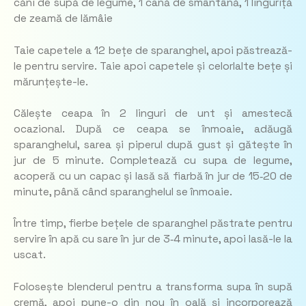
căni de supă de legume, 1 cană de smântână, 1 linguriță
de zeamă de lămâie
Taie capetele a 12 bețe de sparanghel, apoi păstrează-
le pentru servire. Taie apoi capetele și celorlalte bețe și
mărunțește-le.
Călește ceapa în 2 linguri de unt și amestecă
ocazional. După ce ceapa se înmoaie, adăugă
sparanghelul, sarea și piperul după gust și gătește în
jur de 5 minute. Completează cu supa de legume,
acoperă cu un capac și lasă să fiarbă în jur de 15‑20 de
minute, până când sparanghelul se înmoaie.
Între timp, fierbe bețele de sparanghel păstrate pentru
servire în apă cu sare în jur de 3‑4 minute, apoi lasă-le la
uscat.
Folosește blenderul pentru a transforma supa în supă
cremă, apoi pune-o din nou în oală și incorporează