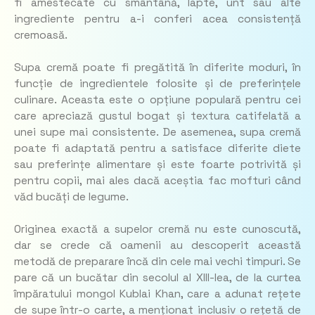
fi amestecate cu smântână, lapte, unt sau alte
ingrediente pentru a-i conferi acea consistență
cremoasă.
Supa cremă poate fi pregătită în diferite moduri, în
funcție de ingredientele folosite și de preferințele
culinare. Aceasta este o opțiune populară pentru cei
care apreciază gustul bogat și textura catifelată a
unei supe mai consistente. De asemenea, supa cremă
poate fi adaptată pentru a satisface diferite diete
sau preferințe alimentare și este foarte potrivită și
pentru copii, mai ales dacă aceștia fac mofturi când
văd bucăți de legume.
Originea exactă a supelor cremă nu este cunoscută,
dar se crede că oamenii au descoperit această
metodă de preparare încă din cele mai vechi timpuri. Se
pare că un bucătar din secolul al XIII-lea, de la curtea
împăratului mongol Kublai Khan, care a adunat rețete
de supe într-o carte, a menționat inclusiv o rețetă de