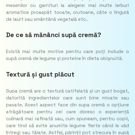
mesenilor cu garnituri la alegere: mai multe ierburi
aromatice proaspăt tocate, crutoane, câte o lingură
de iaurt sau smântână vegetală etc..
De ce să mănânci supă cremă?
Există mai multe motive pentru care poți include o
supă cremă de legume și proteine în dieta obișnuită.
Textură și gust plăcut
Supa cremă are o textură catifelată și un gust bogat,
datorită ingredientelor care sunt bine mixate sau
pasate. Acest aspect face din supa cremă o opțiune
atrăgătoare pentru cei care doresc o experiență
culinară mai rafinată sau, cum spuneam, pentru copii,
care tind să evite anumite legume fierte când le văd
întregi sau tăiate. Astfel, părinții pot strecura în supă