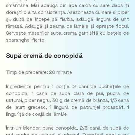
smântâna. Mai adaugă din apa caldă cu sare dacă îți
dorești o altă consistență. Asezonează cu sare și piper
și, după ce începe să fiarbă, adăugă lingura de unt
rămasă. Adaugă și zeama de lămâie și oprește focul.
Servește mesenilor supa cremă garnisită cu bețele de
sparanghel fierte.
Supă cremă de conopidă
Timp de preparare: 20 minute
Ingrediente pentru 1 porție: 2 căni de buchețele de
conopidă, 1 cană de supă clară de pui, pudră de
usturoi, piper negru, 30 g de cremă de brânză, 1/3 cană
de iaurt grecesc, 1 lingură de pătrunjel proaspăt, 1
linguriță de coajă de lămâie
Într-un blender, pune conopida, 2/3 cană de supă de