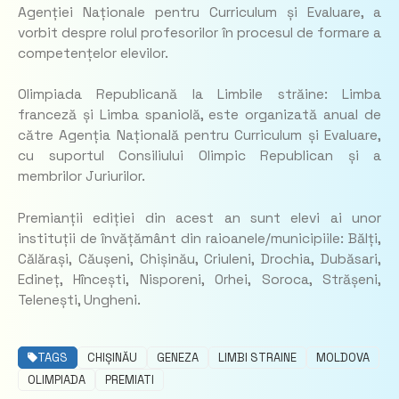
Agenției Naționale pentru Curriculum și Evaluare, a
vorbit despre rolul profesorilor în procesul de formare a
competențelor elevilor.
Olimpiada Republicană la Limbile străine: Limba
franceză și Limba spaniolă, este organizată anual de
către Agenția Națională pentru Curriculum și Evaluare,
cu suportul Consiliului Olimpic Republican și a
membrilor Juriurilor.
Premianții ediției din acest an sunt elevi ai unor
instituții de învățământ din raioanele/municipiile: Bălți,
Călărași, Căușeni, Chișinău, Criuleni, Drochia, Dubăsari,
Edineț, Hîncești, Nisporeni, Orhei, Soroca, Strășeni,
Telenești, Ungheni.
TAGS
CHIȘINĂU
GENEZA
LIMBI STRAINE
MOLDOVA
OLIMPIADA
PREMIATI