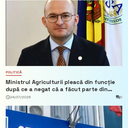
POLITICĂ
Ministrul Agriculturii pleacă din funcție
după ce a negat că a făcut parte din
Partidul Democrat
24/07/2026
0