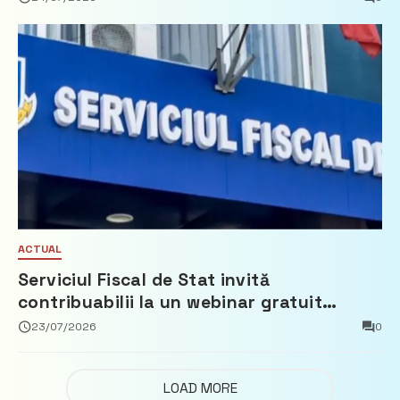
ACTUAL
Serviciul Fiscal de Stat invită
contribuabilii la un webinar gratuit
privind calculul impozitului pe bunurile
23/07/2026
0
imobiliare
LOAD MORE