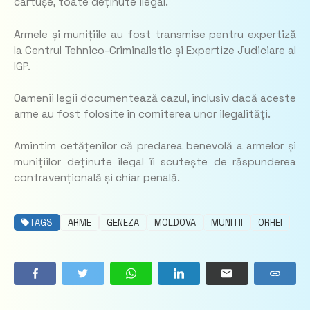
cartușe, toate deținute ilegal.
Armele și munițiile au fost transmise pentru expertiză
la Centrul Tehnico-Criminalistic și Expertize Judiciare al
IGP.
Oamenii legii documentează cazul, inclusiv dacă aceste
arme au fost folosite în comiterea unor ilegalități.
Amintim cetățenilor că predarea benevolă a armelor și
munițiilor deținute ilegal îi scutește de răspunderea
contravențională și chiar penală.
TAGS
ARME
GENEZA
MOLDOVA
MUNITII
ORHEI