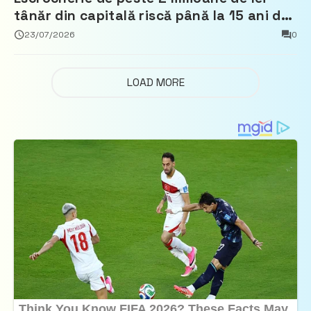
tânăr din capitală riscă până la 15 ani de
închisoare
23/07/2026
0
LOAD MORE