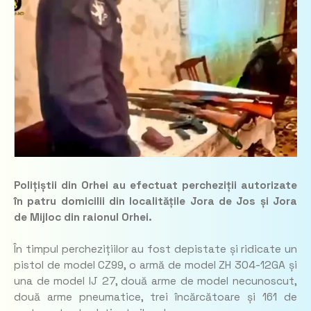
Polițiștii din Orhei au efectuat percheziții autorizate
în patru domicilii din localitățile Jora de Jos și Jora
de Mijloc din raionul Orhei.
În timpul perchezițiilor au fost depistate și ridicate un
pistol de model CZ99, o armă de model ZH 304-12GA și
una de model IJ 27, două arme de model necunoscut,
două arme pneumatice, trei încărcătoare și 161 de