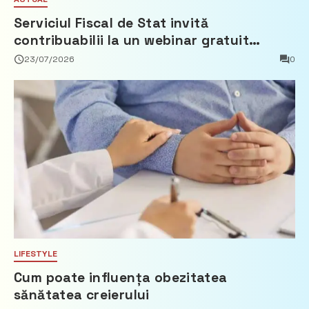
Serviciul Fiscal de Stat invită
contribuabilii la un webinar gratuit
privind calculul impozitului pe bunurile
23/07/2026
0
imobiliare
LIFESTYLE
Cum poate influența obezitatea
sănătatea creierului