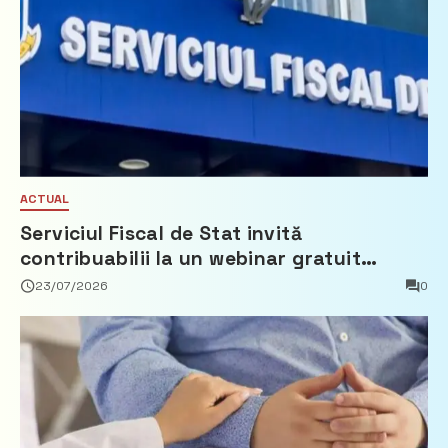
ACTUAL
Serviciul Fiscal de Stat invită
contribuabilii la un webinar gratuit
privind calculul impozitului pe bunurile
23/07/2026
0
imobiliare