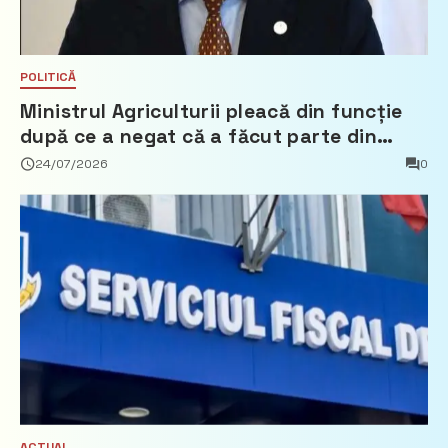
POLITICĂ
Ministrul Agriculturii pleacă din funcție
după ce a negat că a făcut parte din
Partidul Democrat
24/07/2026
0
ACTUAL