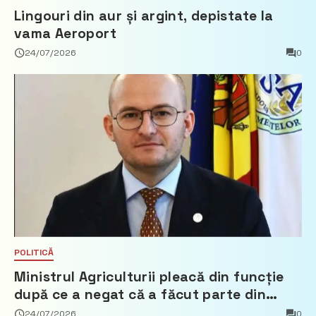
Lingouri din aur și argint, depistate la
vama Aeroport
24/07/2026
0
POLITICĂ
Ministrul Agriculturii pleacă din funcție
după ce a negat că a făcut parte din
Partidul Democrat
24/07/2026
0