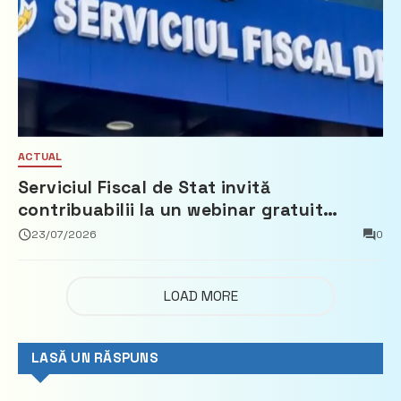
ACTUAL
Serviciul Fiscal de Stat invită
contribuabilii la un webinar gratuit
privind calculul impozitului pe bunurile
23/07/2026
0
imobiliare
LOAD MORE
LASĂ UN RĂSPUNS