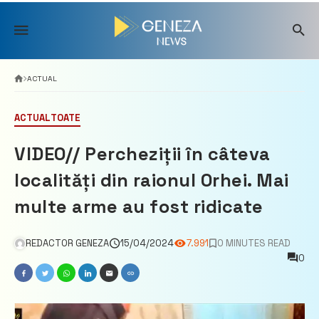
Skip
to
content
ACTUAL
ACTUAL
TOATE
VIDEO// Percheziții în câteva
localități din raionul Orhei. Mai
multe arme au fost ridicate
REDACTOR GENEZA
15/04/2024
7.991
0 MINUTES READ
0