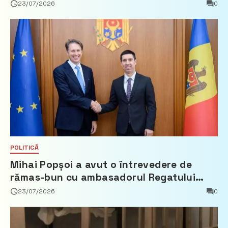
23/07/2026
0
POLITICĂ
Mihai Popșoi a avut o întrevedere de
rămas-bun cu ambasadorul Regatului
Țărilor de Jos, Fred Duijn
23/07/2026
0