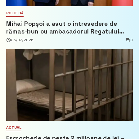
POLITICĂ
Mihai Popșoi a avut o întrevedere de
rămas-bun cu ambasadorul Regatului
Țărilor de Jos, Fred Duijn
23/07/2026
0
ACTUAL
Escrocherie de peste 2 milioane de lei –