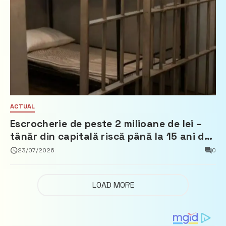
ACTUAL
Escrocherie de peste 2 milioane de lei –
tânăr din capitală riscă până la 15 ani de
închisoare
23/07/2026
0
LOAD MORE