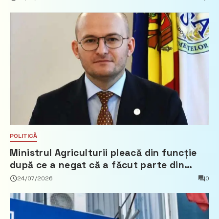
POLITICĂ
Ministrul Agriculturii pleacă din funcție
după ce a negat că a făcut parte din
Partidul Democrat
24/07/2026
0