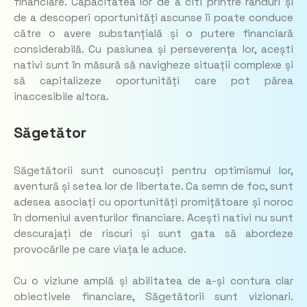
financiare. Capacitatea lor de a citi printre rânduri și
de a descoperi oportunități ascunse îi poate conduce
către o avere substanțială și o putere financiară
considerabilă. Cu pasiunea și perseverența lor, acești
nativi sunt în măsură să navigheze situații complexe și
să capitalizeze oportunități care pot părea
inaccesibile altora.
Săgetător
Săgetătorii sunt cunoscuți pentru optimismul lor,
aventură și setea lor de libertate. Ca semn de foc, sunt
adesea asociați cu oportunități promițătoare și noroc
în domeniul aventurilor financiare. Acești nativi nu sunt
descurajați de riscuri și sunt gata să abordeze
provocările pe care viața le aduce.
Cu o viziune amplă și abilitatea de a-și contura clar
obiectivele financiare, Săgetătorii sunt vizionari.