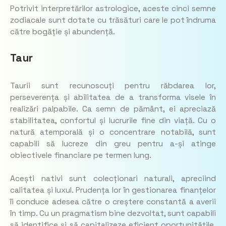
Potrivit interpretărilor astrologice, aceste cinci semne
zodiacale sunt dotate cu trăsături care le pot îndruma
către bogăție și abundență.
Taur
Taurii sunt recunoscuți pentru răbdarea lor,
perseverența și abilitatea de a transforma visele în
realizări palpabile. Ca semn de pământ, ei apreciază
stabilitatea, confortul și lucrurile fine din viață. Cu o
natură atemporală și o concentrare notabilă, sunt
capabili să lucreze din greu pentru a-și atinge
obiectivele financiare pe termen lung.
Acești nativi sunt colecționari naturali, apreciind
calitatea și luxul. Prudența lor în gestionarea finanțelor
îi conduce adesea către o creștere constantă a averii
în timp. Cu un pragmatism bine dezvoltat, sunt capabili
să identifice și să capitalizeze eficient oportunitățile,