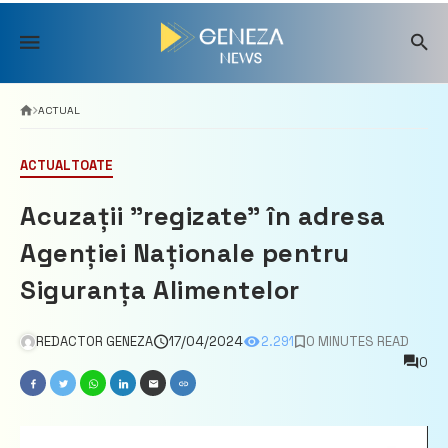
Skip
to
content
ACTUAL
ACTUAL
TOATE
Acuzații ”regizate” în adresa
Agenției Naționale pentru
Siguranța Alimentelor
REDACTOR GENEZA
17/04/2024
2.291
0 MINUTES READ
0