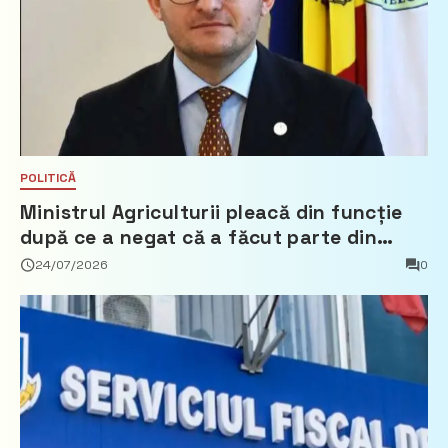
POLITICĂ
Ministrul Agriculturii pleacă din funcție
după ce a negat că a făcut parte din
Partidul Democrat
24/07/2026
0