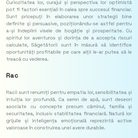
Curiozitatea lor, curajul și perspectiva lor optimistă
pot fi factori esențiali în calea spre succesul financiar.
Sunt pricepuți în elaborarea unor strategii bine
definite și persuasive, poziționându-se astfel pentru
a-și îndeplini visele de bogăție și prosperitate. Cu
spiritul lor aventuros și dorința de a accepta riscuri
calculate, Săgetătorii sunt în măsură să identifice
oportunități profitabile pe care alții le-ar putea să le
treacă cu vederea.
Rac
Racii sunt renumiți pentru empatia lor, sensibilitatea și
intuiția lor profundă. Ca semn de apă, sunt deseori
asociate cu concepte precum căminul, familia și
securitatea, inclusiv stabilitatea financiară. Natură lor
grijulie și inteligența emoțională reprezintă active
valoroase în construirea unei avere durabile.