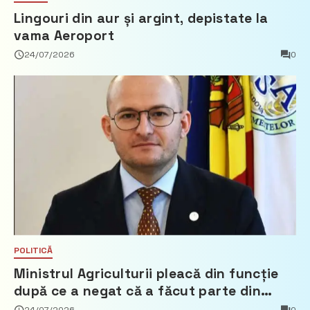
Lingouri din aur și argint, depistate la
vama Aeroport
24/07/2026
0
POLITICĂ
Ministrul Agriculturii pleacă din funcție
după ce a negat că a făcut parte din
Partidul Democrat