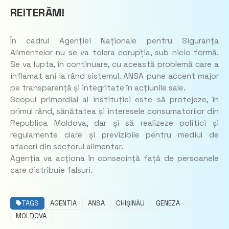
REITERĂM!
În cadrul Agenției Naționale pentru Siguranța
Alimentelor nu se va tolera corupția, sub nicio formă.
Se va lupta, în continuare, cu această problemă care a
inflamat ani la rând sistemul. ANSA pune accent major
pe transparență și integritate în acțiunile sale.
Scopul primordial al instituției este să protejeze, în
primul rând, sănătatea și interesele consumatorilor din
Republica Moldova, dar și să realizeze politici și
regulamente clare și previzibile pentru mediul de
afaceri din sectorul alimentar.
Agenția va acționa în consecință față de persoanele
care distribuie falsuri.
TAGS
AGENTIA
ANSA
CHIȘINĂU
GENEZA
MOLDOVA