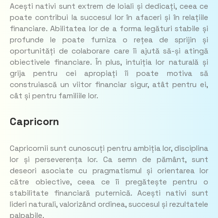
Acești nativi sunt extrem de loiali și dedicați, ceea ce
poate contribui la succesul lor în afaceri și în relațiile
financiare. Abilitatea lor de a forma legături stabile și
profunde le poate furniza o rețea de sprijin și
oportunități de colaborare care îi ajută să-și atingă
obiectivele financiare. În plus, intuiția lor naturală și
grija pentru cei apropiați îi poate motiva să
construiască un viitor financiar sigur, atât pentru ei,
cât și pentru familiile lor.
Capricorn
Capricornii sunt cunoscuți pentru ambiția lor, disciplina
lor și perseverența lor. Ca semn de pământ, sunt
deseori asociate cu pragmatismul și orientarea lor
către obiective, ceea ce îi pregătește pentru o
stabilitate financiară puternică. Acești nativi sunt
lideri naturali, valorizând ordinea, succesul și rezultatele
palpabile.