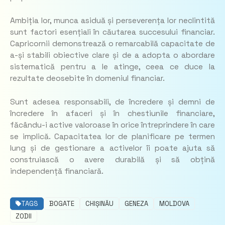
Ambiția lor, munca asiduă și perseverența lor neclintită
sunt factori esențiali în căutarea succesului financiar.
Capricornii demonstrează o remarcabilă capacitate de
a-și stabili obiective clare și de a adopta o abordare
sistematică pentru a le atinge, ceea ce duce la
rezultate deosebite în domeniul financiar.
Sunt adesea responsabili, de încredere și demni de
încredere în afaceri și în chestiunile financiare,
făcându-i active valoroase în orice întreprindere în care
se implică. Capacitatea lor de planificare pe termen
lung și de gestionare a activelor îi poate ajuta să
construiască o avere durabilă și să obțină
independență financiară.
TAGS
BOGATE
CHIȘINĂU
GENEZA
MOLDOVA
ZODII