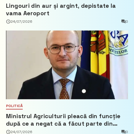
Lingouri din aur și argint, depistate la
vama Aeroport
24/07/2026
0
POLITICĂ
Ministrul Agriculturii pleacă din funcție
după ce a negat că a făcut parte din
Partidul Democrat
24/07/2026
0