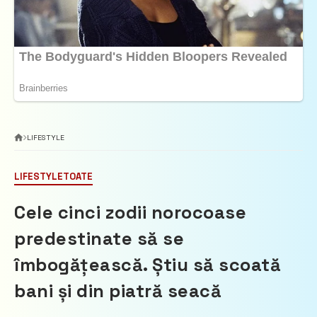
LIFESTYLE
LIFESTYLE
TOATE
Cele cinci zodii norocoase
predestinate să se
îmbogățească. Știu să scoată
bani și din piatră seacă