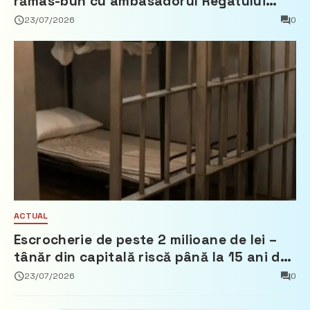
rămas-bun cu ambasadorul Regatului
Țărilor de Jos, Fred Duijn
23/07/2026
0
ACTUAL
Escrocherie de peste 2 milioane de lei –
tânăr din capitală riscă până la 15 ani de
închisoare
23/07/2026
0