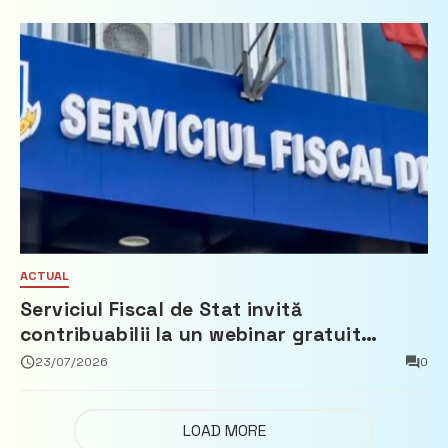
ACTUAL
Serviciul Fiscal de Stat invită
contribuabilii la un webinar gratuit
privind calculul impozitului pe bunurile
23/07/2026
0
imobiliare
LOAD MORE