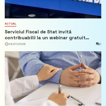
ACTUAL
Serviciul Fiscal de Stat invită
contribuabilii la un webinar gratuit
privind calculul impozitului pe bunurile
23/07/2026
0
imobiliare