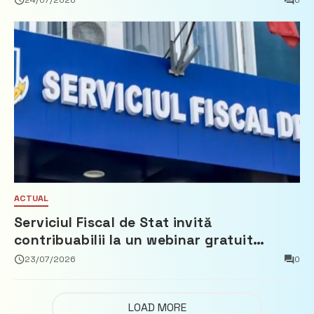
24/07/2026
0
ACTUAL
Serviciul Fiscal de Stat invită
contribuabilii la un webinar gratuit
privind calculul impozitului pe bunurile
23/07/2026
0
imobiliare
LOAD MORE