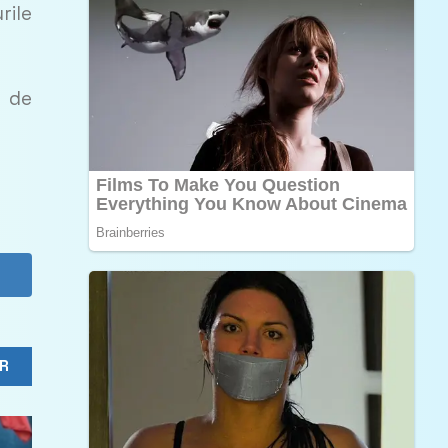
rile
e de
R