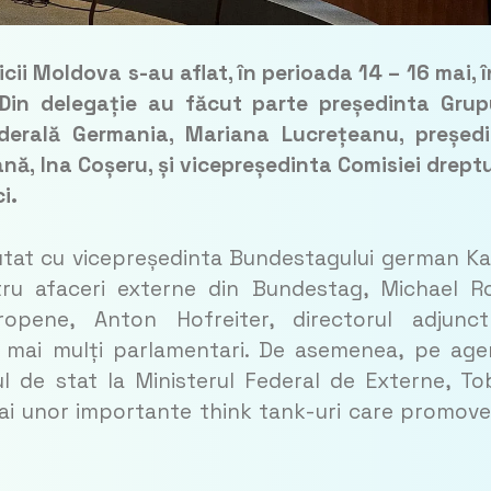
i Moldova s-au aflat, în perioada 14 – 16 mai, î
Din delegație au făcut parte președinta Grup
derală Germania, Mariana Lucrețeanu, președ
ană, Ina Coșeru, și vicepreședinta Comisiei dreptu
i.
scutat cu vicepreședinta Bundestagului german Ka
tru afaceri externe din Bundestag, Michael R
ropene, Anton Hofreiter, directorul adjunc
 mai mulți parlamentari. De asemenea, pe ag
ul de stat la Ministerul Federal de Externe, To
i ai unor importante think tank-uri care promov