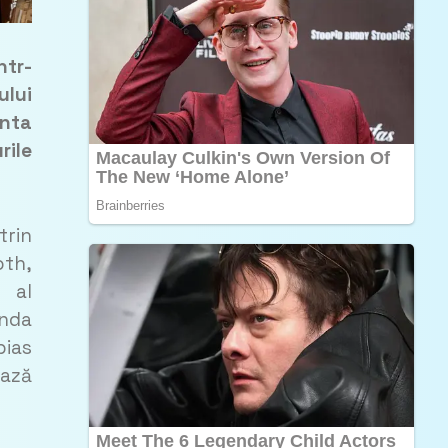
ntr-
ului
inta
rile
trin
oth,
t al
enda
bias
ează