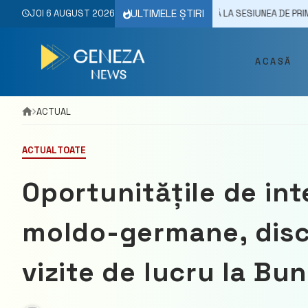
Skip
ULTIMELE ȘTIRI
TULUI REPUBLICII MOLDOVA PARTICIPĂ LA SESIUNEA DE PRIMĂVARĂ A APC
JOI 6 AUGUST 2026
to
content
ACASĂ
ACTUAL
ACTUAL
TOATE
Oportunitățile de inte
moldo-germane, discu
vizite de lucru la Bu