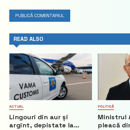
READ ALSO
ACTUAL
POLITICĂ
Lingouri din aur și
Ministrul 
argint, depistate la
pleacă di