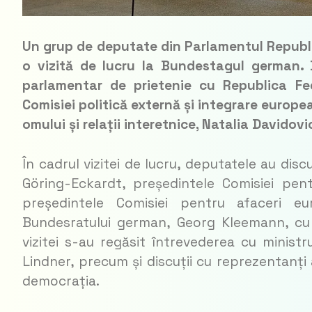
Un grup de deputate din Parlamentul Republici
o vizită de lucru la Bundestagul german. 
parlamentar de prietenie cu Republica Fe
Comisiei politică externă și integrare europe
omului și relații interetnice, Natalia Davidovic
În cadrul vizitei de lucru, deputatele au di
Göring-Eckardt, președintele Comisiei pen
președintele Comisiei pentru afaceri eu
Bundesratului german, Georg Kleemann, cu
vizitei s-au regăsit întrevederea cu ministr
Lindner, precum și discuții cu reprezentanț
democrația.