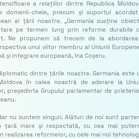
tensificare a relațiilor dintre Republica Moldov
e domenii-cheie, precum și suportul acorda
pean al țării noastre. „Germania susține obiect
oltare pe termen lung prin reforme durabile 
pt. Ne propunem să trecem de la abordarea
perspectiva unui viitor membru al Uniunii Europene
ă și integrare europeană, Ina Coșeru.
 diplomatic dintre țările noastre. Germania este 
 Moldova în calea noastră de aderare la Uni
or, președinta Grupului parlamentar de prieteni
țeanu.
ar nu suntem singuri. Alături de noi sunt parten
 o țară mare și respectată, cu cea mai puter
 realizarea reformelor, cu cele mai noi tehnologii