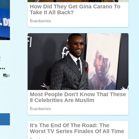
t
0
e