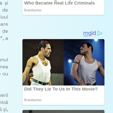
a și
t de
ivul
care
 de
”, a
unul
unea
e cu
erii
nică
 și,