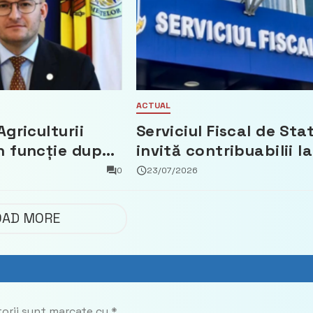
ACTUAL
Agriculturii
Serviciul Fiscal de Sta
n funcție după
invită contribuabilii la
t că a făcut
un webinar gratuit
0
23/07/2026
 Partidul
privind calculul
impozitului pe bunuril
OAD MORE
imobiliare
torii sunt marcate cu
*