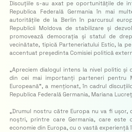
Discuțiile s-au axat pe oportunitățile de in
Republica Federală Germania în mai mult
autoritățile de la Berlin în parcursul euro
Republicii Moldova de stabilizare și dezv
promovează democrația și statul de dre
vecinătate, tipică Parteneriatului Estic, la 
accentuat președinta Comisiei politică extern
„Apreciem dialogul intens la nivel politic și
din cei mai importanți parteneri pentru
Europeană”, a menționat, în cadrul discuțiil
Republica Federală Germania, Mariana Lucre
„Drumul nostru către Europa nu va fi ușor, d
noștri, printre care Germania, care este
economie din Europa, cu o vastă experiență în