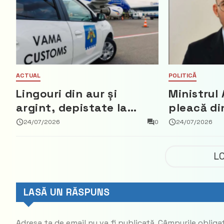
ACTUAL
POLITICĂ
Lingouri din aur și
Ministrul 
argint, depistate la
pleacă di
vama Aeroport
ce a nega
24/07/2026
0
24/07/2026
parte din
Democrat
L
LASĂ UN RĂSPUNS
Adresa ta de email nu va fi publicată.
Câmpurile obliga