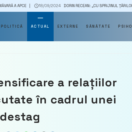
E
18/09/2024
DORIN RECEAN: „CU SPRIJINUL ȚĂRILOR PARTENERE 
POLITICĂ
ACTUAL
EXTERNE
SĂNĂTATE
PSIH
nsificare a relațiilor
tate în cadrul unei
ndestag