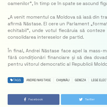
oamenilor”, în timp ce în spate se ascund figu
„
A venit momentul ca Moldova să iasă din tran
afirmă Năstase. El cere un Parlament „format 
echitabil”, unde votul fiecăruia să conteze
consolidarea intereselor de partid.
În final, Andrei Năstase face apel la mass-
fără condiționări financiare și să dea dovad
pentru viitorul democratic al Republicii Mold
TAGS
ANDREI NASTASE
CHIȘINĂU
GENEZA
LEGE ELE
Facebook
Twitter