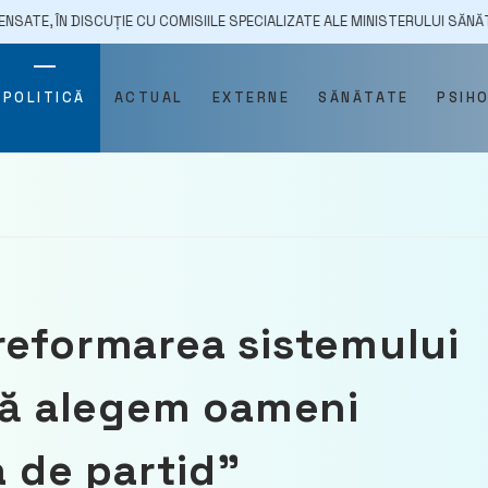
UȚIE CU COMISIILE SPECIALIZATE ALE MINISTERULUI SĂNĂTĂȚII
30
POLITICĂ
ACTUAL
EXTERNE
SĂNĂTATE
PSIH
reformarea sistemului
 să alegem oameni
a de partid”