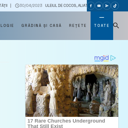
/04/2023
ULEIUL DE COCOS, ALIATUL TĂU DE NĂDEJDE. CE BENEFICII A
OLOGIE
GRĂDINĂ ȘI CASĂ
REȚETE
TOATE