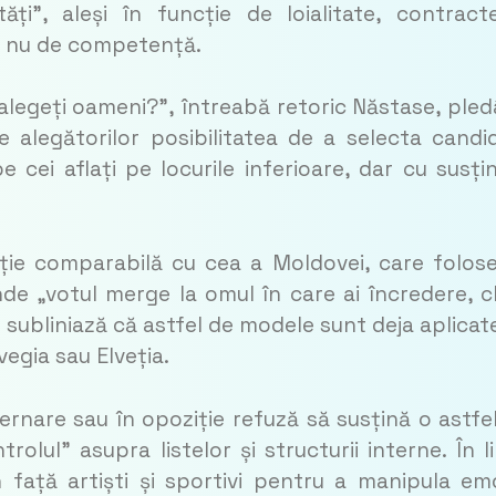
ăți”, aleși în funcție de loialitate, contract
, nu de competență.
 alegeți oameni?”,
întreabă retoric Năstase, ple
 alegătorilor posibilitatea de a selecta candid
pe cei aflați pe locurile inferioare, dar cu susți
ație comparabilă cu cea a Moldovei, care folos
nde „votul merge la omul în care ai încredere, c
se subliniază că astfel de modele sunt deja aplicat
egia sau Elveția.
uvernare sau în opoziție refuză să susțină o astfe
olul” asupra listelor și structurii interne. În l
n față artiști și sportivi pentru a manipula em