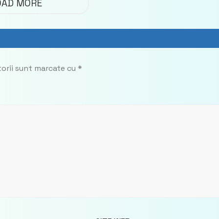
OAD MORE
imobiliare
torii sunt marcate cu
*