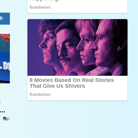
R
t
0
e