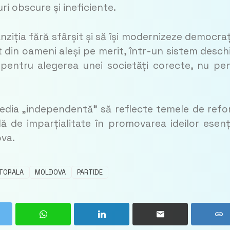
ri obscure și ineficiente.
ziția fără sfârșit și să își modernizeze democraț
din oameni aleși pe merit, într-un sistem deschi
 pentru alegerea unei societăți corecte, nu pe
media „independentă” să reflecte temele de ref
ă de imparțialitate în promovarea ideilor esenț
ova.
CTORALA
MOLDOVA
PARTIDE