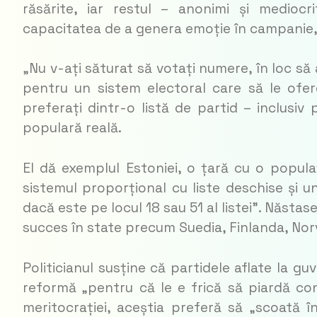
răsărite, iar restul – anonimi și mediocrit
capacitatea de a genera emoție în campanie
„
Nu v-ați săturat să votați numere, în loc să
pentru un sistem electoral care să le ofere
preferați dintr-o listă de partid – inclusiv 
populară reală.
El dă exemplul Estoniei, o țară cu o popul
sistemul proporțional cu liste deschise și u
dacă este pe locul 18 sau 51 al listei”. Năsta
succes în state precum Suedia, Finlanda, Norv
Politicianul susține că partidele aflate la g
reformă „pentru că le e frică să piardă contr
meritocrației, aceștia preferă să „scoată î