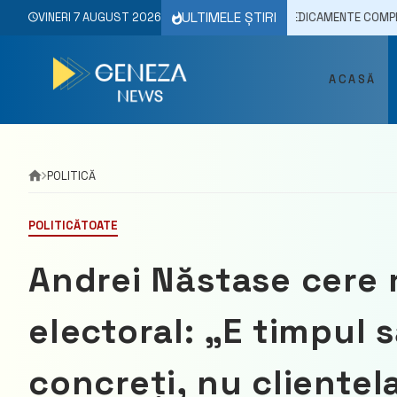
Skip
ULTIMELE ȘTIRI
4
STABILIREA PRIORITĂȚILOR PENTRU MEDICAMENTE COMPENSATE, ÎN DISC
VINERI 7 AUGUST 2026
to
content
ACASĂ
POLITICĂ
POLITICĂ
TOATE
Andrei Năstase cere 
electoral: „E timpul
concreți, nu clientel