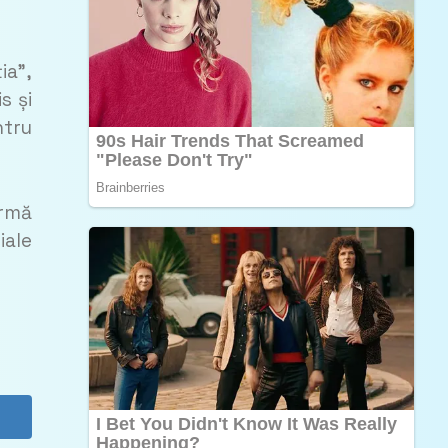
ia”
,
s și
ntru
ormă
iale