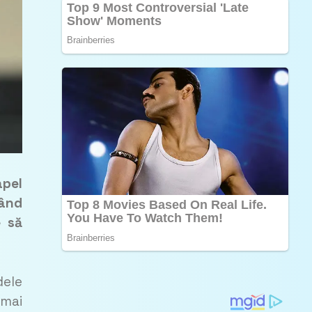
apel
nând
e să
dele
 mai