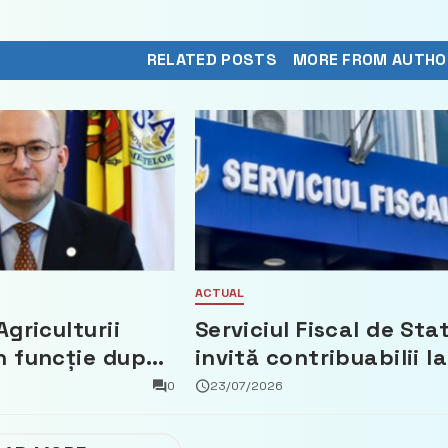
RELATED POSTS
MORE FROM AUTHO
ACTUAL
Agriculturii
Serviciul Fiscal de Sta
n funcție după
invită contribuabilii la
t că a făcut
un webinar gratuit
0
23/07/2026
 Partidul
privind calculul
impozitului pe bunuril