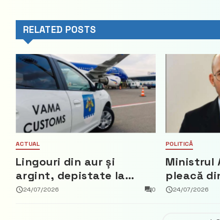
RELATED POSTS
ACTUAL
POLITICĂ
Lingouri din aur și
Ministrul 
argint, depistate la
pleacă di
vama Aeroport
ce a nega
24/07/2026
0
24/07/2026
parte din
Democrat