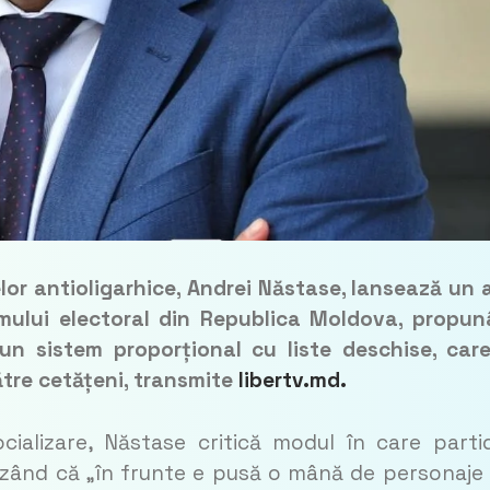
telor antioligarhice, Andrei Năstase, lansează un 
mului electoral din Republica Moldova, propu
 un sistem proporțional cu liste deschise, car
ătre cetățeni, transmite
libertv.md.
cializare, Năstase critică modul în care parti
acuzând că „în frunte e pusă o mână de personaje