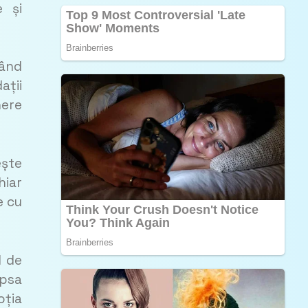
e și
dând
ații
nere
ește
hiar
e cu
l de
ipsa
oția