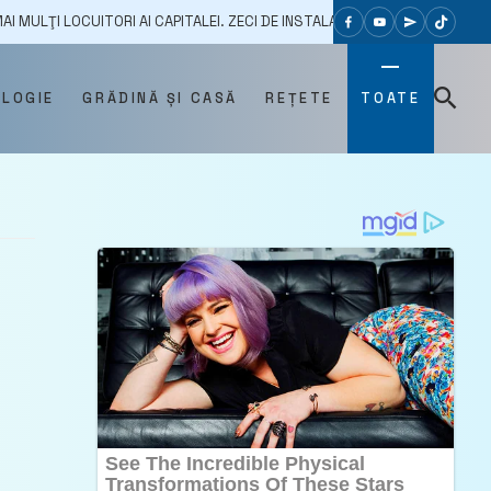
TORI AI CAPITALEI. ZECI DE INSTALAŢII DE APĂ NEPROTEJATE AU ÎNGHEŢAT
OLOGIE
GRĂDINĂ ȘI CASĂ
REȚETE
TOATE