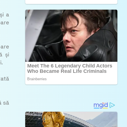
și a
care
oare
ă și
i.
tată
ă să