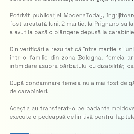
Potrivit publicației ModenaToday, îngrijito
fost arestată luni, 2 martie, la Prignano sul
a avut la bază o plângere depusă la carabinier
Din verificări a rezultat că între martie și iu
într-o familie din zona Bologna, femeia ar 
intimidare asupra bărbatului cu dizabilități car
După condamnare femeia nu a mai fost de găs
de carabinieri.
Aceștia au transferat-o pe badanta moldove
execute o pedeapsă definitivă pentru faptele