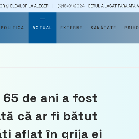
 LA ALEGERI
18/01/2024
GERUL A LĂSAT FĂRĂ APĂ MAI MULŢI LOCUI
POLITICĂ
ACTUAL
EXTERNE
SĂNĂTATE
PSIH
 65 de ani a fost
tă că ar fi bătut
i aflat în grija ei