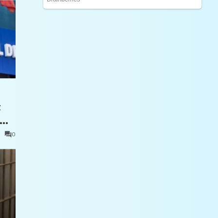
t
0
e