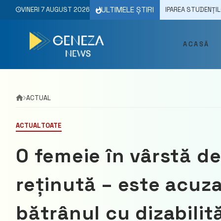
Skip
ULTIMELE ȘTIRI
CEC A FĂCUT PRECIZĂRI PRIVIND PARTICIPAREA STUDENȚILOR ȘI ELEVILOR
VINERI 7 AUGUST 2026
to
content
ACASĂ
ACTUAL
ACTUAL
TOATE
O femeie în vârstă de
reținută – este acuza
bătrânul cu dizabilităț