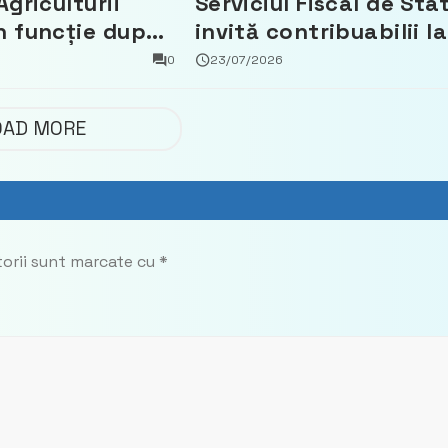
Agriculturii
Serviciul Fiscal de Sta
n funcție după
invită contribuabilii la
t că a făcut
un webinar gratuit
0
23/07/2026
 Partidul
privind calculul
impozitului pe bunuril
OAD MORE
imobiliare
torii sunt marcate cu
*