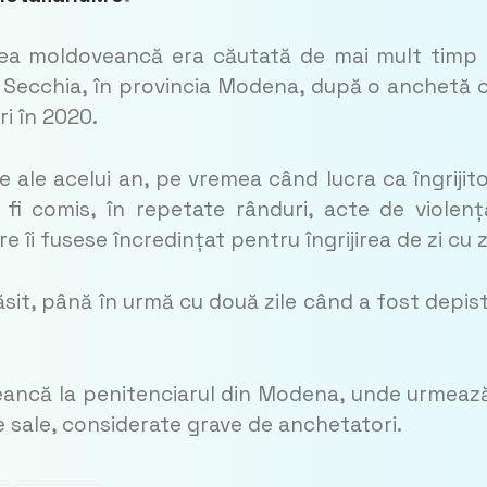
area moldoveancă era căutată de mai mult timp 
la Secchia, în provincia Modena, după o anchetă 
i în 2020.
nie ale acelui an, pe vremea când lucra ca îngrijit
fi comis, în repetate rânduri, acte de violenț
e îi fusese încredințat pentru îngrijirea de zi cu z
it, până în urmă cu două zile când a fost depis
ancă la penitenciarul din Modena, unde urmeaz
 sale, considerate grave de anchetatori.