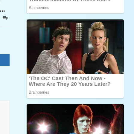
t
0
e