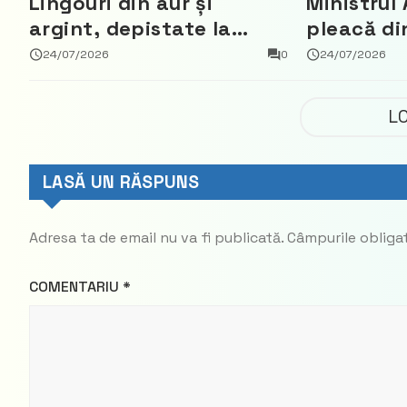
Lingouri din aur și
Ministrul 
argint, depistate la
pleacă di
vama Aeroport
ce a nega
24/07/2026
0
24/07/2026
parte din
Democrat
L
LASĂ UN RĂSPUNS
Adresa ta de email nu va fi publicată.
Câmpurile obliga
COMENTARIU
*