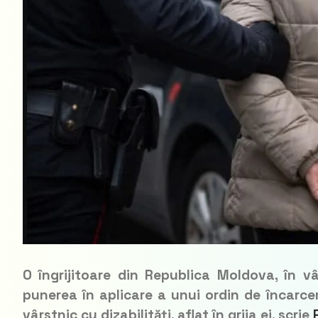
O îngrijitoare din Republica Moldova, în vâ
punerea în aplicare a unui ordin de încarce
vârstnic cu dizabilități, aflat în grija ei, scrie