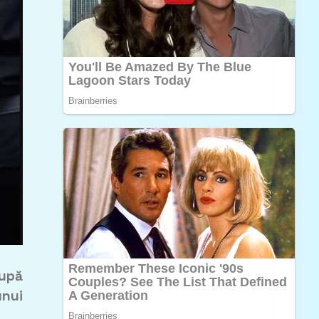
după
unui