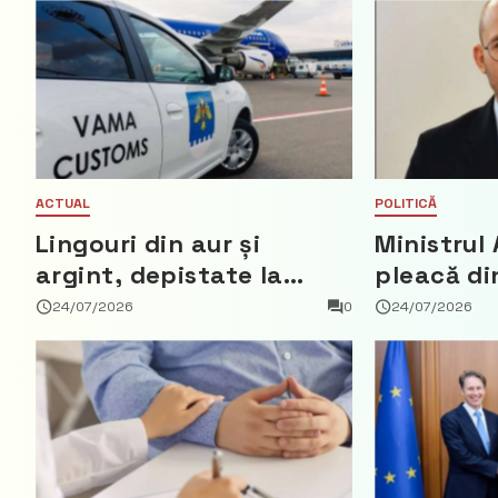
ACTUAL
POLITICĂ
Lingouri din aur și
Ministrul 
argint, depistate la
pleacă di
vama Aeroport
ce a nega
24/07/2026
0
24/07/2026
parte din
Democrat