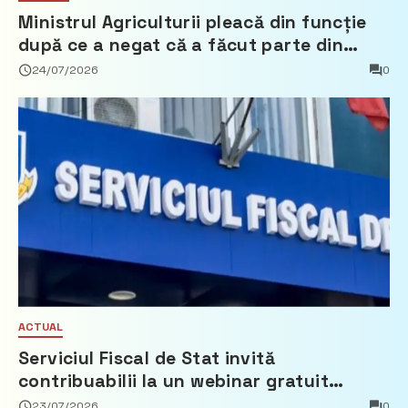
Ministrul Agriculturii pleacă din funcție
după ce a negat că a făcut parte din
Partidul Democrat
24/07/2026
0
ACTUAL
Serviciul Fiscal de Stat invită
contribuabilii la un webinar gratuit
privind calculul impozitului pe bunurile
23/07/2026
0