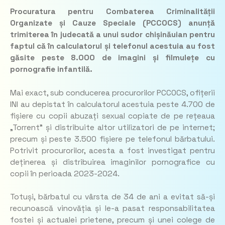
Procuratura pentru Combaterea Criminalității
Organizate și Cauze Speciale (PCCOCS) anunță
trimiterea în judecată a unui sudor chișinăuian pentru
faptul că în calculatorul și telefonul acestuia au fost
găsite peste 8.000 de imagini și filmulețe cu
pornografie infantilă.
Mai exact, sub conducerea procurorilor PCCOCS, ofițerii
INI au depistat în calculatorul acestuia peste 4.700 de
fișiere cu copii abuzați sexual copiate de pe rețeaua
„Torrent” și distribuite altor utilizatori de pe internet;
precum și peste 3.500 fișiere pe telefonul bărbatului.
Potrivit procurorilor, acesta a fost investigat pentru
deținerea și distribuirea imaginilor pornografice cu
copii în perioada 2023-2024.
Totuși, bărbatul cu vârsta de 34 de ani a evitat să-și
recunoască vinovăția și le-a pasat responsabilitatea
fostei și actualei prietene, precum și unei colege de