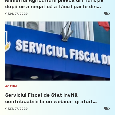
Ministrul Agriculturii pleacă din funcție
după ce a negat că a făcut parte din
Partidul Democrat
24/07/2026
0
ACTUAL
Serviciul Fiscal de Stat invită
contribuabilii la un webinar gratuit
privind calculul impozitului pe bunurile
23/07/2026
0
imobiliare