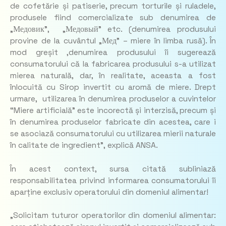
de cofetărie și patiserie, precum torturile și ruladele,
produsele fiind comercializate sub denumirea de
„Медовик”, „Медовый” etc. (denumirea produsului
provine de la cuvântul „Мед” – miere în limba rusă). În
mod greșit ,denumirea produsului îi sugerează
consumatorului că la fabricarea produsului s-a utilizat
mierea naturală, dar, în realitate, aceasta a fost
înlocuită cu Sirop invertit cu aromă de miere. Drept
urmare, utilizarea în denumirea produselor a cuvintelor
“Miere artificială” este incorectă și interzisă, precum și
în denumirea produselor fabricate din acestea, care i
se asociază consumatorului cu utilizarea mierii naturale
în calitate de ingredient”,
explică ANSA.
În acest context, sursa citată subliniază
responsabilitatea privind informarea consumatorului îi
aparține exclusiv operatorului din domeniul alimentar!
„Solicitam tuturor operatorilor din domeniul alimentar: