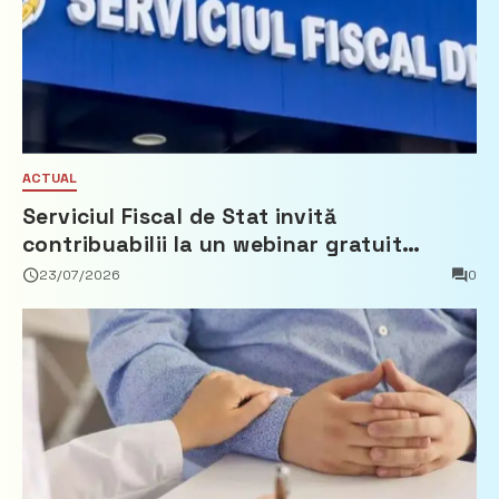
ACTUAL
Serviciul Fiscal de Stat invită
contribuabilii la un webinar gratuit
privind calculul impozitului pe bunurile
23/07/2026
0
imobiliare