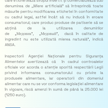
care etichetează siropul invertit și comercializează sub
denumirea de ,,Miere artificială” să întreprindă toate
măsurile pentru modificarea etichetei în conformitate
cu cadrul legal, astfel încât să nu inducă în eroare
consumatorul; care produc produse de patiserie să se
abțină de la utilizarea denumirilor
de „Медовик”, „Медовый”, dacă în calitate de
ingredint nu este utilizată mierea naturală”,
indică
ANSA.
Inspectorii Agenției Naționale pentru Siguranța
Alimentelor avertizează că în cadrul controalelor
oficiale vor acorda o atenție sporită respectării Legii
privind informarea consumatorului cu privire la
produsele alimentare, iar operatorii din domeniul
alimentar care nu se vor conforma legislației alimentare
în vigoare, riscă amenzi în sumă de până la 25.000 lei
(1250 euro).