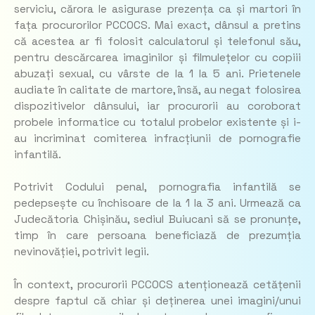
serviciu, cărora le asigurase prezența ca și martori în
fața procurorilor PCCOCS. Mai exact, dânsul a pretins
că acestea ar fi folosit calculatorul și telefonul său,
pentru descărcarea imaginilor și filmulețelor cu copiii
abuzați sexual, cu vârste de la 1 la 5 ani. Prietenele
audiate în calitate de martore, însă, au negat folosirea
dispozitivelor dânsului, iar procurorii au coroborat
probele informatice cu totalul probelor existente și i-
au incriminat comiterea infracțiunii de pornografie
infantilă.
Potrivit Codului penal, pornografia infantilă se
pedepsește cu închisoare de la 1 la 3 ani. Urmează ca
Judecătoria Chișinău, sediul Buiucani să se pronunțe,
timp în care persoana beneficiază de prezumția
nevinovăției, potrivit legii.
În context, procurorii PCCOCS atenționează cetățenii
despre faptul că chiar și deținerea unei imagini/unui