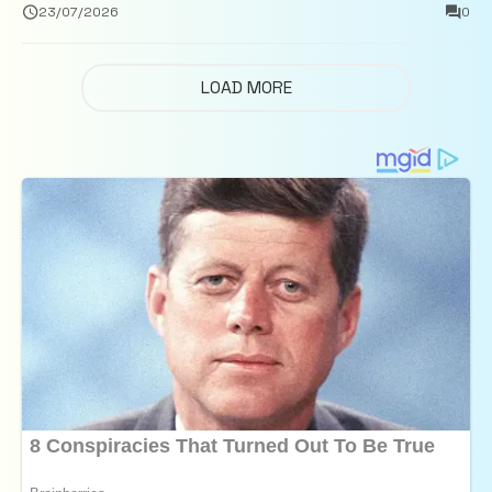
închisoare
23/07/2026
0
LOAD MORE