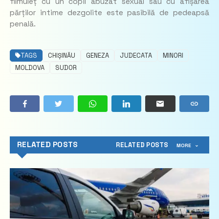
filmuleț cu un copil abuzat sexual sau cu afișarea
părților intime dezgolite este pasibilă de pedeapsă
penală.
TAGS
CHIȘINĂU
GENEZA
JUDECATA
MINORI
MOLDOVA
SUDOR
RELATED POSTS
RELATED POSTS
MORE