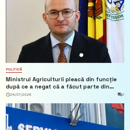
POLITICĂ
Ministrul Agriculturii pleacă din funcție
după ce a negat că a făcut parte din
Partidul Democrat
24/07/2026
0