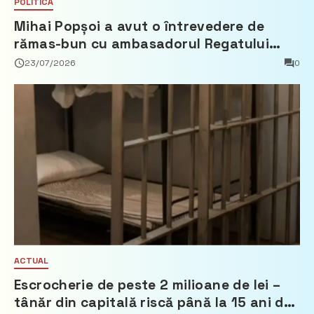
POLITICĂ
Mihai Popșoi a avut o întrevedere de
rămas-bun cu ambasadorul Regatului
Țărilor de Jos, Fred Duijn
23/07/2026
0
ACTUAL
Escrocherie de peste 2 milioane de lei –
tânăr din capitală riscă până la 15 ani de