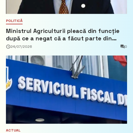
POLITICĂ
Ministrul Agriculturii pleacă din funcție
după ce a negat că a făcut parte din
Partidul Democrat
24/07/2026
0
ACTUAL