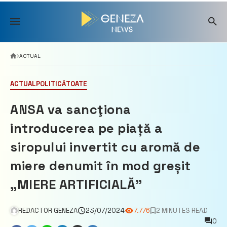
Skip
to
content
ACTUAL
ACTUAL
POLITICĂ
TOATE
ANSA va sancţiona
introducerea pe piață a
siropului invertit cu aromă de
miere denumit în mod greșit
„MIERE ARTIFICIALĂ”
REDACTOR GENEZA
23/07/2024
7.776
2 MINUTES READ
0