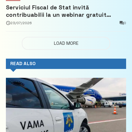
Serviciul Fiscal de Stat invită
contribuabilii la un webinar gratuit
privind calculul impozitului pe bunurile
23/07/2026
0
imobiliare
LOAD MORE
READ ALSO