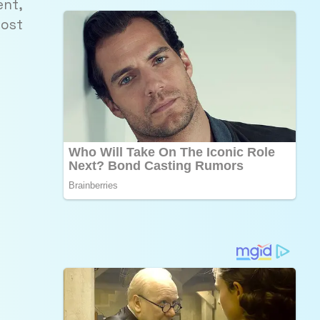
ent,
fost