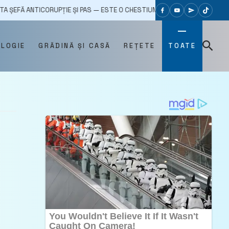
CORUPȚIE ȘI PAS — ESTE O CHESTIUNE DE SIGURANȚĂ A DEMOCRAȚIEI”
OLOGIE
GRĂDINĂ ȘI CASĂ
REȚETE
TOATE