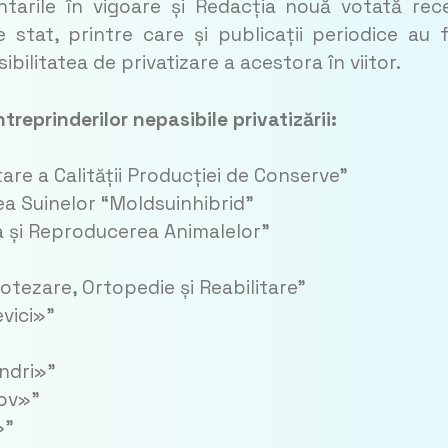
tarile în vigoare și Redacția nouă votată rec
stat, printre care și publicații periodice au 
ibilitatea de privatizare a acestora în viitor.
ntreprinderilor nepasibile privatizării:
tare a Calității Producției de Conserve”
rea Suinelor “Moldsuinhibrid”
ea și Reproducerea Animalelor”
otezare, Ortopedie și Reabilitare”
evici»”
andri»”
hov»”
»”