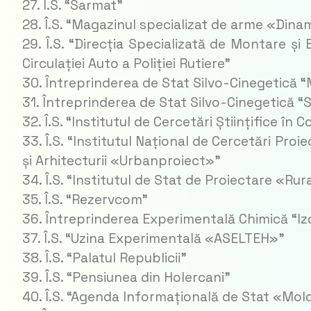
27. Î.S. “Sarmat”
28. Î.S. “Magazinul specializat de arme «Din
29. Î.S. “Direcția Specializată de Montare ș
Circulației Auto a Poliției Rutiere”
30. Întreprinderea de Stat Silvo-Cinegetică 
31. Întreprinderea de Stat Silvo-Cinegetică “
32. Î.S. “Institutul de Cercetări Științifice în
33. Î.S. “Institutul Național de Cercetări Proi
și Arhitecturii «Urbanproiect»”
34. Î.S. “Institutul de Stat de Proiectare «Ru
35. Î.S. “Rezervcom”
36. Întreprinderea Experimentală Chimică “I
37. Î.S. “Uzina Experimentală «ASELTEH»”
38. Î.S. “Palatul Republicii”
39. Î.S. “Pensiunea din Holercani”
40. Î.S. “Agenda Informațională de Stat «Mo