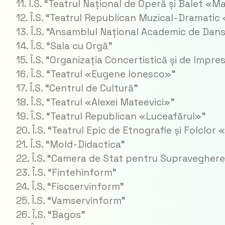
11. Î.S. “Teatrul Național de Operă și Balet «M
12. Î.S. “Teatrul Republican Muzical-Dramatic
13. Î.S. “Ansamblul Național Academic de Dan
14. Î.S. “Sala cu Orgă”
15. Î.S. “Organizația Concertistică și de Imp
16. Î.S. “Teatrul «Eugene Ionesco»”
17. Î.S. “Centrul de Cultură”
18. Î.S. “Teatrul «Alexei Mateevici»”
19. Î.S. “Teatrul Republican «Luceafărul»”
20. Î.S. “Teatrul Epic de Etnografie și Folclo
21. Î.S. “Mold-Didactica”
22. Î.S. “Camera de Stat pentru Supraveghere
23. Î.S. “Fintehinform”
24. Î.S. “Fiscservinform”
25. Î.S. “Vamservinform”
26. Î.S. “Bagos”