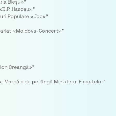
aria Bieșu»”
 «B.P. Hasdeu»”
suri Populare «Joc»”
resariat «Moldova-Concert»”
r «Ion Creangă»”
a Marcării de pe lângă Ministerul Finanțelor”