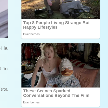
i la
ă în
ista