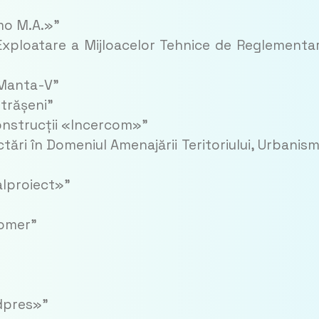
amo M.A.»”
i Exploatare a Mijloacelor Tehnice de Reglementa
“Manta-V”
Strășeni”
 Construcții «Incercom»”
ectări în Domeniul Amenajării Teritoriului, Urbanism
ralproiect»”
zomer”
ldpres»”