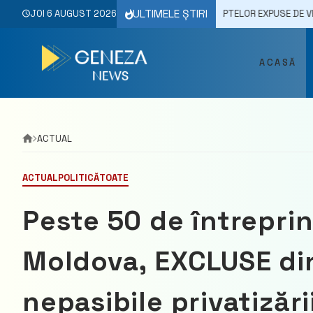
Skip
ULTIMELE ȘTIRI
025
MARIAN LUPU CERE ANCHETAREA FAPTELOR EXPUSE DE VERONICA DRAG
JOI 6 AUGUST 2026
to
content
ACASĂ
ACTUAL
ACTUAL
POLITICĂ
TOATE
Peste 50 de întreprin
Moldova, EXCLUSE din
nepasibile privatizării