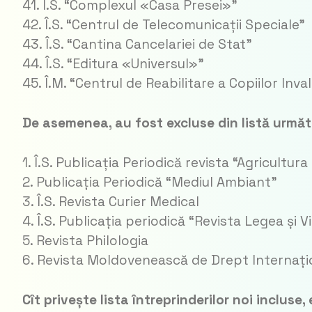
41. Î.S. “Complexul «Casa Presei»”
42. Î.S. “Centrul de Telecomunicații Speciale”
43. Î.S. “Cantina Cancelariei de Stat”
44. Î.S. “Editura «Universul»”
45. Î.M. “Centrul de Reabilitare a Copiilor Inva
De asemenea, au fost excluse din listă următo
1. Î.S. Publicația Periodică revista “Agricultur
2. Publicația Periodică “Mediul Ambiant”
3. Î.S. Revista Curier Medical
4. Î.S. Publicația periodică “Revista Legea și V
5. Revista Philologia
6. Revista Moldovenească de Drept Internațion
Cît privește lista întreprinderilor noi incluse