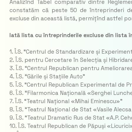
Analizînd Tabel comparativ dintre Reglemen
constatăm că peste 50 de întreprinderi de 
excluse din această listă, permițînd astfel pos
Iată lista cu întreprinderile excluse din lista î
1. Î.S. “Centrul de Standardizare și Experimen
2. Î.S. pentru Cercetare în Selecția și Hibrida
3. Î.S. “Centrul Republican pentru Ameliorar
4. Î.S. “Gările și Stațiile Auto”
5. Î.S. “Centrul Republican Experimental de Pr
6. Î.S. “Filarmonica Națională «Serghei Lunch
7. Î.S. “Teatrul Național «Mihai Eminescu»”
8. Î.S. “Teatrul Național de Stat «Vasile Alecs
9. Î.S. “Teatrul Dramatic Rus de Stat «A.P. Ce
10. Î.S. Teatrul Republican de Păpuși «Licurici