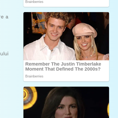
re a
ului