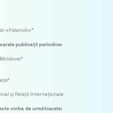
lizi «Fidancik»”
arele publicații periodice:
a Moldovei”
iața”
al și Relații Internaționale
, este vorba de următoarele: