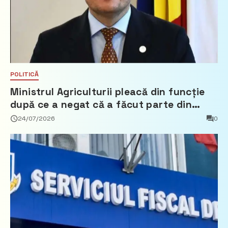
POLITICĂ
Ministrul Agriculturii pleacă din funcție
după ce a negat că a făcut parte din
Partidul Democrat
24/07/2026
0