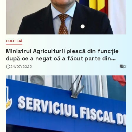
POLITICĂ
Ministrul Agriculturii pleacă din funcție
după ce a negat că a făcut parte din
Partidul Democrat
24/07/2026
0