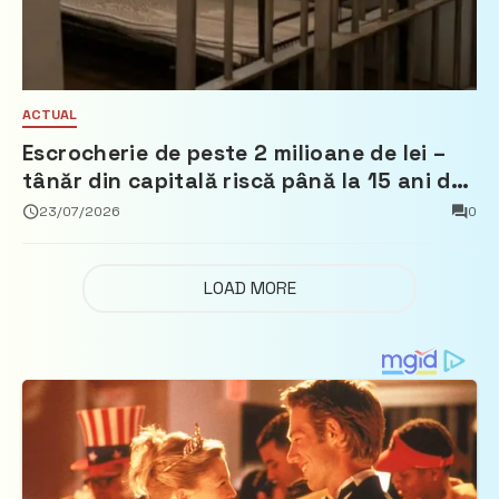
ACTUAL
Escrocherie de peste 2 milioane de lei –
tânăr din capitală riscă până la 15 ani de
închisoare
23/07/2026
0
LOAD MORE