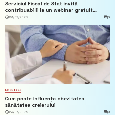
Serviciul Fiscal de Stat invită
contribuabilii la un webinar gratuit
privind calculul impozitului pe bunurile
23/07/2026
0
imobiliare
LIFESTYLE
Cum poate influența obezitatea
sănătatea creierului
23/07/2026
0