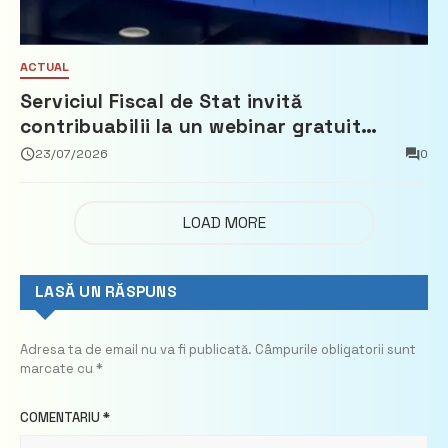
ACTUAL
Serviciul Fiscal de Stat invită
contribuabilii la un webinar gratuit
privind calculul impozitului pe bunurile
23/07/2026
0
imobiliare
LOAD MORE
LASĂ UN RĂSPUNS
Adresa ta de email nu va fi publicată.
Câmpurile obligatorii sunt
marcate cu
*
COMENTARIU
*