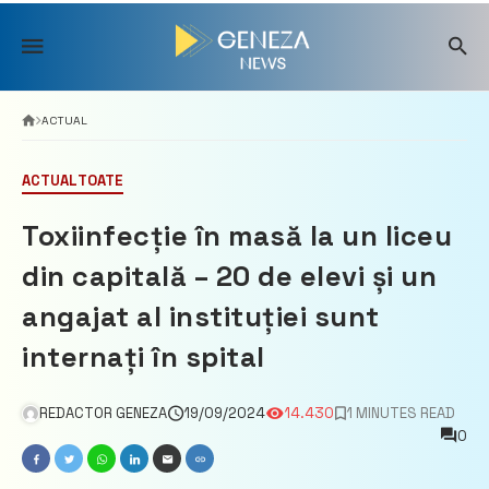
Skip
to
content
ACTUAL
ACTUAL
TOATE
Toxiinfecție în masă la un liceu
din capitală – 20 de elevi și un
angajat al instituției sunt
internați în spital
REDACTOR GENEZA
19/09/2024
14.430
1 MINUTES READ
0