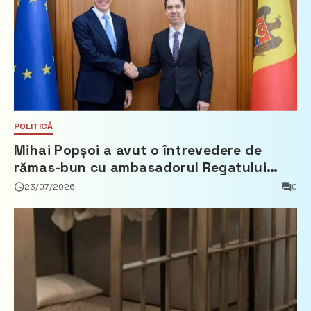
POLITICĂ
Mihai Popșoi a avut o întrevedere de
rămas-bun cu ambasadorul Regatului
Țărilor de Jos, Fred Duijn
23/07/2026
0