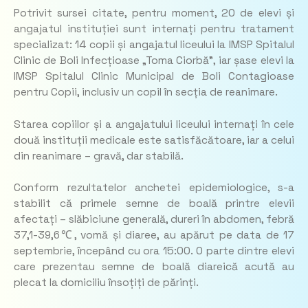
Potrivit sursei citate, pentru moment, 20 de elevi și
angajatul instituției sunt internați pentru tratament
specializat: 14 copii și angajatul liceului la IMSP Spitalul
Clinic de Boli Infecțioase „Toma Ciorbă”, iar șase elevi la
IMSP Spitalul Clinic Municipal de Boli Contagioase
pentru Copii, inclusiv un copil în secția de reanimare.
Starea copiilor și a angajatului liceului internați în cele
două instituții medicale este satisfăcătoare, iar a celui
din reanimare – gravă, dar stabilă.
Conform rezultatelor anchetei epidemiologice, s-a
stabilit că primele semne de boală printre elevii
afectați – slăbiciune generală, dureri în abdomen, febră
37,1-39,6℃, vomă și diaree, au apărut pe data de 17
septembrie, începând cu ora 15:00. O parte dintre elevi
care prezentau semne de boală diareică acută au
plecat la domiciliu însoțiți de părinți.