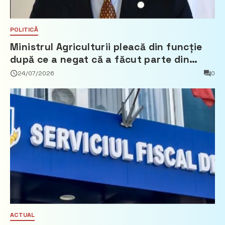
POLITICĂ
Ministrul Agriculturii pleacă din funcție
după ce a negat că a făcut parte din
Partidul Democrat
24/07/2026
0
ACTUAL