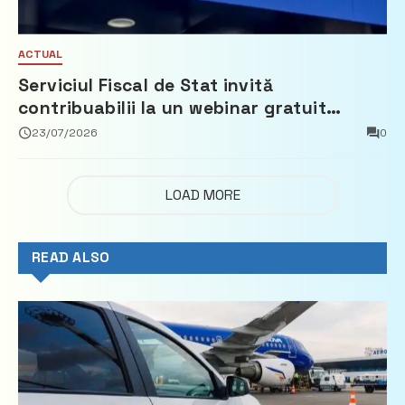
ACTUAL
Serviciul Fiscal de Stat invită
contribuabilii la un webinar gratuit
privind calculul impozitului pe bunurile
23/07/2026
0
imobiliare
LOAD MORE
READ ALSO