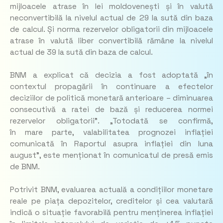
mijloacele atrase în lei moldovenești și în valută
neconvertibilă la nivelul actual de 29 la sută din baza
de calcul. Și norma rezervelor obligatorii din mijloacele
atrase în valută liber convertibilă rămâne la nivelul
actual de 39 la sută din baza de calcul.
BNM a explicat că decizia a fost adoptată „în
contextul propagării în continuare a efectelor
deciziilor de politică monetară anterioare – diminuarea
consecutivă a ratei de bază și reducerea normei
rezervelor obligatorii”.
„Totodată se confirmă,
în mare parte, valabilitatea prognozei inflației
comunicată în Raportul asupra inflației din luna
august”
, este menționat în comunicatul de presă emis
de BNM.
Potrivit BNM, evaluarea actuală a condițiilor monetare
reale pe piața depozitelor, creditelor și cea valutară
indică o situație favorabilă pentru menținerea inflației