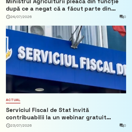
Ministrul Agriculturii pleacă din funcție
după ce a negat că a făcut parte din
Partidul Democrat
24/07/2026
0
ACTUAL
Serviciul Fiscal de Stat invită
contribuabilii la un webinar gratuit
privind calculul impozitului pe bunurile
23/07/2026
0