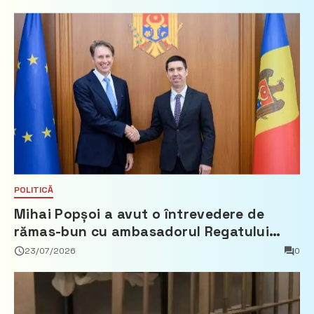
POLITICĂ
Mihai Popșoi a avut o întrevedere de
rămas-bun cu ambasadorul Regatului
Țărilor de Jos, Fred Duijn
23/07/2026
0