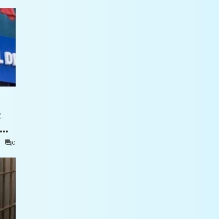
t
0
e