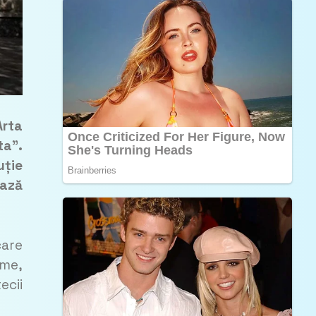
Arta
ta”.
uție
ează
care
rme,
ecii