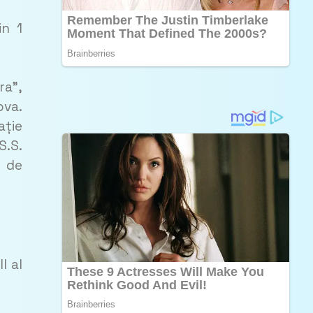
in 1
ra”,
ova.
ație
S.S.
l de
I al