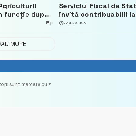
Agriculturii
Serviciul Fiscal de Sta
n funcție după
invită contribuabilii la
t că a făcut
un webinar gratuit
0
23/07/2026
 Partidul
privind calculul
impozitului pe bunuril
OAD MORE
imobiliare
torii sunt marcate cu
*