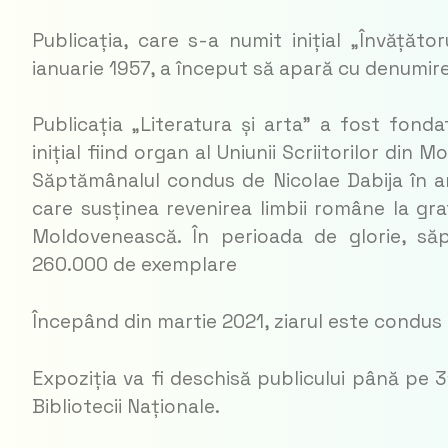
Publicația, care s-a numit inițial „Învățăt
ianuarie 1957, a început să apară cu denumir
Publicația „Literatura și arta” a fost fond
inițial fiind organ al Uniunii Scriitorilor din M
Săptămânalul condus de Nicolae Dabija în a
care susținea revenirea limbii române la graf
Moldovenească. În perioada de glorie, săp
260.000 de exemplare
Începând din martie 2021, ziarul este condus d
Expoziția va fi deschisă publicului până pe 31
Bibliotecii Naționale.