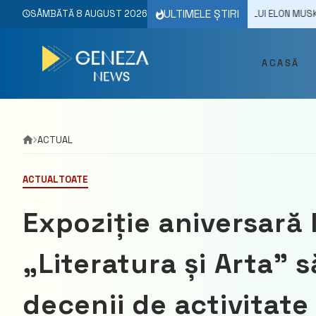
Skip
ULTIMELE ȘTIRI
025
VIDEO// RENATO USATÎI SE ADRESEAZĂ LUI ELON MUSK CU RUGĂMIN
SÂMBĂTĂ 8 AUGUST 2026
to
content
ACASĂ
ACTUAL
ACTUAL
TOATE
Expoziție aniversară 
„Literatura și Arta” 
decenii de activitate