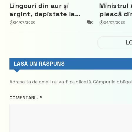
Lingouri din aur și
Ministrul 
argint, depistate la
pleacă di
vama Aeroport
ce a nega
24/07/2026
0
24/07/2026
parte din
Democrat
L
LASĂ UN RĂSPUNS
Adresa ta de email nu va fi publicată.
Câmpurile obliga
COMENTARIU
*