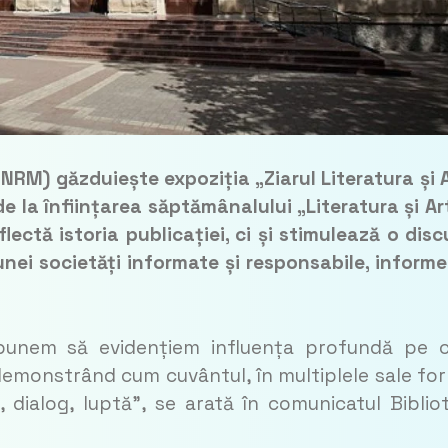
NRM) găzduiește expoziția „Ziarul Literatura și 
de la înființarea săptămânalului „Literatura și Ar
flectă istoria publicației, ci și stimulează o disc
unei societăți informate și responsabile, inform
ropunem să evidențiem influența profundă pe 
 demonstrând cum cuvântul, în multiplele sale fo
 dialog, luptă”
, se arată în comunicatul Bibliot