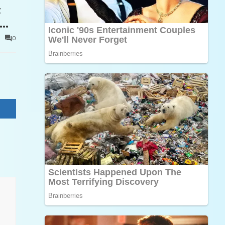
t
0
e