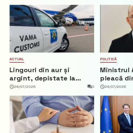
ACTUAL
POLITICĂ
Lingouri din aur și
Ministrul 
argint, depistate la
pleacă di
vama Aeroport
ce a nega
24/07/2026
0
24/07/2026
parte din
Democrat