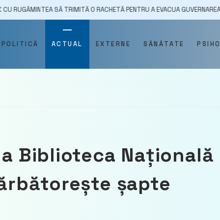
TEA SĂ TRIMITĂ O RACHETĂ PENTRU A EVACUA GUVERNAREA PAS
17
POLITICĂ
ACTUAL
EXTERNE
SĂNĂTATE
PSIH
la Biblioteca Națională
sărbătorește șapte