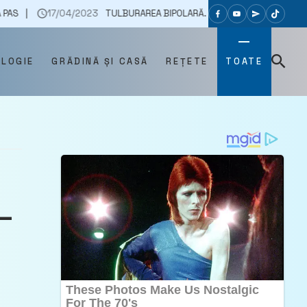
/04/2023
TULBURAREA BIPOLARĂ. CONȘTIENTIZAREA TIMPURIE A ACESTOR
OLOGIE
GRĂDINĂ ȘI CASĂ
REȚETE
TOATE
 –