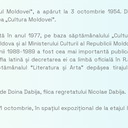
orul Moldovei”, a apărut la 3 octombrie 1954. D
ea „Cultura Moldovei”.
ată în anul 1977, pe baza săptămânalului „Cultu
oldova și al Ministerului Culturii al Republicii Mold
nii 1988-1989 a fost cea mai importantă public
ia latină și decretarea ei ca limbă oficială în R.
tămânalul “Literatura și Arta” depășea tiraju
e Doina Dabija, fiica regretatului Nicolae Dabija.
 octombrie, în spațiul expozițional de la etajul II