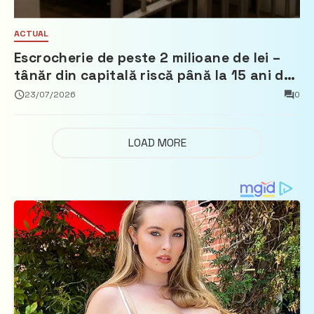
ACTUAL
Escrocherie de peste 2 milioane de lei –
tânăr din capitală riscă până la 15 ani de
închisoare
23/07/2026
0
LOAD MORE