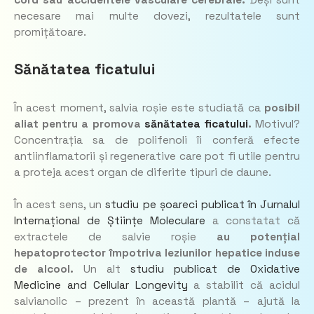
cord
sau accidentele vasculare cerebrale.
Deși sunt
necesare mai multe dovezi, rezultatele sunt
promițătoare.
Sănătatea ficatului
În acest moment, salvia roșie este studiată ca
posibil
aliat pentru a promova
sănătatea ficatului
.
Motivul?
Concentrația sa de polifenoli îi conferă efecte
antiinflamatorii și regenerative care pot fi utile pentru
a proteja acest organ de diferite tipuri de daune.
În acest sens, un
studiu pe șoareci publicat în
Jurnalul
Internațional de Științe Moleculare
a constatat că
extractele de salvie roșie
au potențial
hepatoprotector împotriva leziunilor hepatice induse
de alcool.
Un alt
studiu publicat de
Oxidative
Medicine and Cellular Longevity
a stabilit că acidul
salvianolic – prezent în această plantă – ajută la