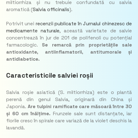
miltiorrhiza
și nu trebuie confundată cu salvia
aromatică
(
Salvia officinalis
).
Potrivit unei
recenzii publicate în
Jurnalul chinezesc de
medicamente naturale
, această varietate de salvie
concentrează în jur de 201 de polifenoli cu potențial
farmacologic.
Se remarcă prin proprietățile sale
antioxidante, antiinflamatorii, antitumorale și
antidiabetice.
Caracteristicile salviei roșii
Salvia roșie asiatică
(S. miltiorrhiza)
este o plantă
perenă din genul
Salvia,
originară din China și
Japonia.
Are tulpini ramificate care măsoară între 30
și 60 cm înălțime.
Frunzele sale sunt distanțate, iar
florile cresc în spirale care variază de la violet deschis la
lavandă.