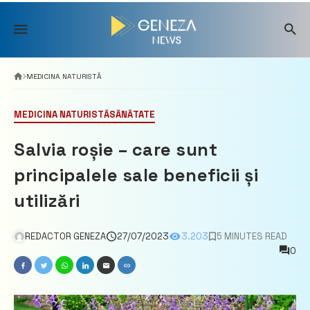
Skip
to
content
MEDICINA NATURISTĂ
MEDICINA NATURISTĂ
SĂNĂTATE
Salvia roșie – care sunt
principalele sale beneficii și
utilizări
REDACTOR GENEZA
27/07/2023
3.203
5 MINUTES READ
0