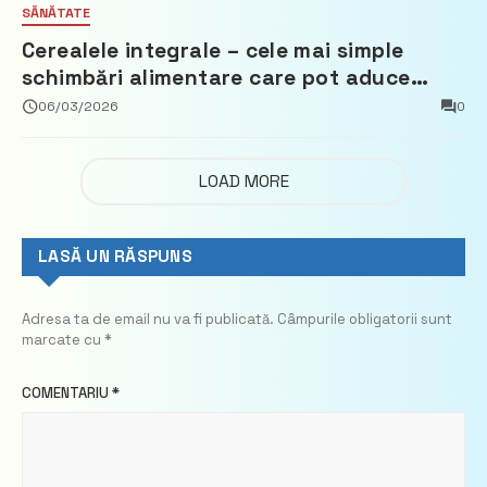
SĂNĂTATE
Cerealele integrale – cele mai simple
schimbări alimentare care pot aduce
beneficii reale
06/03/2026
0
LOAD MORE
LASĂ UN RĂSPUNS
Adresa ta de email nu va fi publicată.
Câmpurile obligatorii sunt
marcate cu
*
COMENTARIU
*