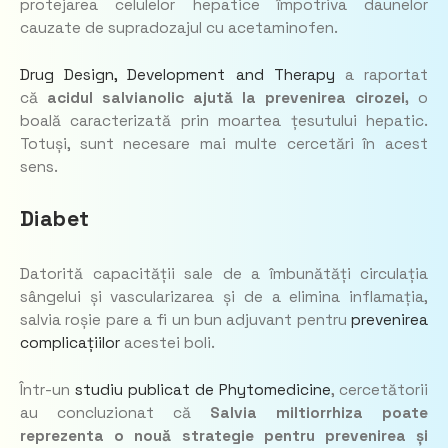
protejarea celulelor hepatice împotriva daunelor
cauzate de supradozajul cu acetaminofen.
Drug Design, Development and Therapy
a raportat
că
acidul salvianolic ajută la prevenirea cirozei,
o
boală caracterizată prin moartea țesutului hepatic.
Totuși, sunt necesare mai multe cercetări în acest
sens.
Diabet
Datorită capacității sale de a îmbunătăți circulația
sângelui și vascularizarea și de a elimina inflamația,
salvia roșie pare a fi un bun adjuvant pentru
prevenirea
complicațiilor
acestei boli.
Într-un
studiu publicat de
Phytomedicine
, cercetătorii
au concluzionat că
Salvia miltiorrhiza
poate
reprezenta o nouă strategie pentru prevenirea și