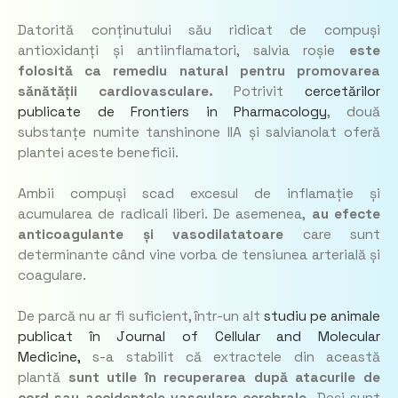
Datorită conținutului său ridicat de compuși
antioxidanți și antiinflamatori, salvia roșie
este
folosită ca remediu natural pentru promovarea
sănătății cardiovasculare.
Potrivit
cercetărilor
publicate de
Frontiers in Pharmacology
, două
substanțe numite
tanshinone IIA
și
salvianolat
oferă
plantei aceste beneficii.
Ambii compuși scad excesul de inflamație și
acumularea de radicali liberi. De asemenea,
au efecte
anticoagulante și vasodilatatoare
care sunt
determinante când vine vorba de tensiunea arterială și
coagulare.
De parcă nu ar fi suficient, într-un alt
studiu pe animale
publicat în
Journal of Cellular and Molecular
Medicine,
s-a stabilit că extractele din această
plantă
sunt utile în recuperarea după atacurile de