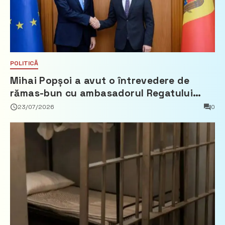
POLITICĂ
Mihai Popșoi a avut o întrevedere de
rămas-bun cu ambasadorul Regatului
Țărilor de Jos, Fred Duijn
23/07/2026
0