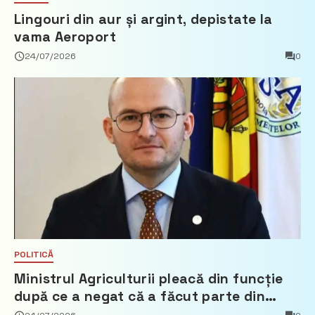
Lingouri din aur și argint, depistate la
vama Aeroport
24/07/2026
0
POLITICĂ
Ministrul Agriculturii pleacă din funcție
după ce a negat că a făcut parte din
Partidul Democrat