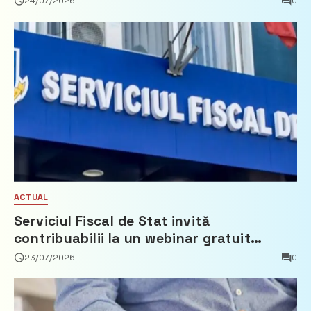
24/07/2026
0
ACTUAL
Serviciul Fiscal de Stat invită
contribuabilii la un webinar gratuit
privind calculul impozitului pe bunurile
23/07/2026
0
imobiliare