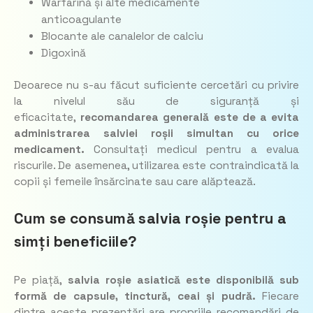
Warfarină și alte medicamente
anticoagulante
Blocante ale canalelor de calciu
Digoxină
Deoarece nu s-au făcut suficiente cercetări cu privire
la nivelul său de siguranță și
eficacitate,
recomandarea generală este de a evita
administrarea salviei roșii simultan cu orice
medicament.
Consultați medicul pentru a evalua
riscurile. De asemenea, utilizarea este contraindicată la
copii și femeile însărcinate sau care alăptează.
Cum se consumă salvia roșie pentru a
simți beneficiile?
Pe piață,
salvia roșie asiatică este disponibilă sub
formă de capsule, tinctură, ceai și pudră.
Fiecare
dintre aceste prezentări are propriile recomandări de