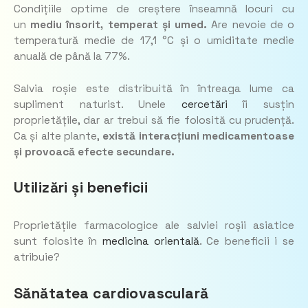
Condițiile optime de creștere înseamnă locuri cu
un
mediu însorit, temperat și umed.
Are nevoie de o
temperatură medie de 17,1 °C și o umiditate medie
anuală de până la 77%.
Salvia roșie este distribuită în întreaga lume ca
supliment naturist. Unele
cercetări
îi susțin
proprietățile, dar ar trebui să fie folosită cu prudență.
Ca și alte plante,
există interacțiuni medicamentoase
și provoacă efecte secundare.
Utilizări și beneficii
Proprietățile farmacologice ale salviei roșii asiatice
sunt folosite în
medicina orientală
. Ce beneficii i se
atribuie?
Sănătatea cardiovasculară