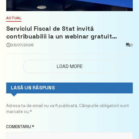
ACTUAL
Serviciul Fiscal de Stat invită
contribuabilii la un webinar gratuit
privind calculul impozitului pe bunurile
23/07/2026
0
imobiliare
LOAD MORE
LASĂ UN RĂSPUNS
Adresa ta de email nu va fi publicată.
Câmpurile obligatorii sunt
marcate cu
*
COMENTARIU
*