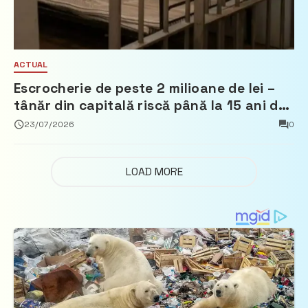
ACTUAL
Escrocherie de peste 2 milioane de lei –
tânăr din capitală riscă până la 15 ani de
închisoare
23/07/2026
0
LOAD MORE