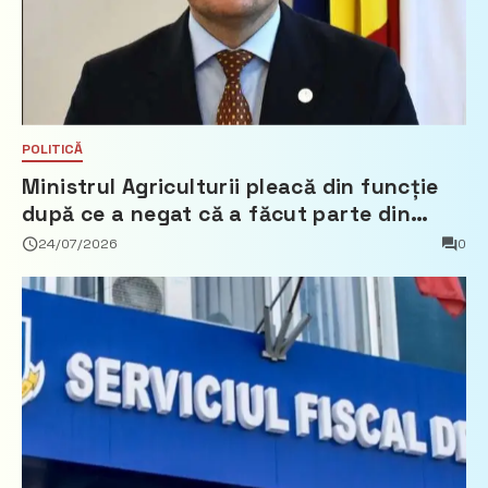
POLITICĂ
Ministrul Agriculturii pleacă din funcție
după ce a negat că a făcut parte din
Partidul Democrat
24/07/2026
0