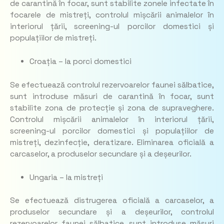
de carantină în focar, sunt stabilite zonele infectate în
focarele de mistreți, controlul mișcării animalelor în
interiorul țării, screening-ul porcilor domestici și
populațiilor de mistreți.
Croația – la porci domestici
Se efectuează controlul rezervoarelor faunei sălbatice,
sunt introduse măsuri de carantină în focar, sunt
stabilite zona de protecție și zona de supraveghere.
Controlul mișcării animalelor în interiorul țării,
screening-ul porcilor domestici și populațiilor de
mistreți, dezinfecție, deratizare. Eliminarea oficială a
carcaselor, a produselor secundare și a deșeurilor.
Ungaria – la mistreți
Se efectuează distrugerea oficială a carcaselor, a
produselor secundare și a deșeurilor, controlul
rezervoarelor faunei sălbatice, sunt introduse măsuri