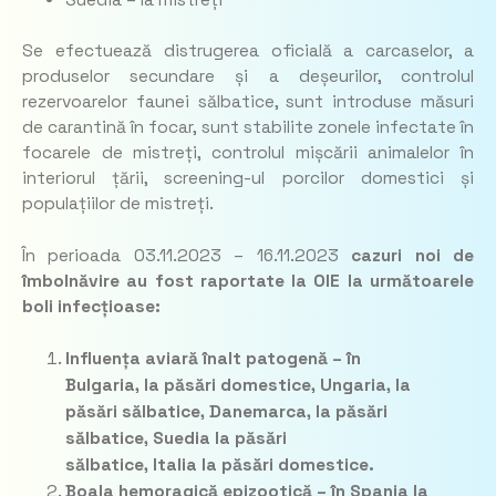
Se efectuează distrugerea oficială a carcaselor, a
produselor secundare și a deșeurilor, controlul
rezervoarelor faunei sălbatice, sunt introduse măsuri
de carantină în focar, sunt stabilite zonele infectate în
focarele de mistreți, controlul mișcării animalelor în
interiorul țării, screening-ul porcilor domestici și
populațiilor de mistreți.
În perioada 03.11.2023 – 16.11.2023
cazuri noi de
îmbolnăvire au fost raportate la OIE la următoarele
boli infecțioase:
Influența aviară înalt patogenă – în
Bulgaria,
la păsări domestice
, Ungaria,
la
păsări sălbatice
, Danemarca,
la păsări
sălbatice
, Suedia
la păsări
sălbatice,
Italia
la păsări domestice.
Boala hemoragică epizootică – în Spania
la