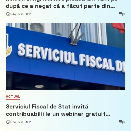
după ce a negat că a făcut parte din
Partidul Democrat
24/07/2026
0
ACTUAL
Serviciul Fiscal de Stat invită
contribuabilii la un webinar gratuit
privind calculul impozitului pe bunurile
23/07/2026
0
imobiliare