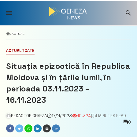
Skip
to
content
ACTUAL
ACTUAL
TOATE
Situația epizootică în Republica
Moldova și în țările lumii, în
perioada 03.11.2023 –
16.11.2023
REDACTOR GENEZA
17/11/2023
10.324
4 MINUTES READ
0