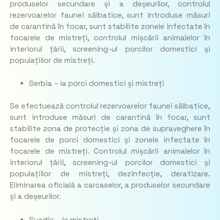
produselor secundare și a deșeurilor, controlul
rezervoarelor faunei sălbatice, sunt introduse măsuri
de carantină în focar, sunt stabilite zonele infectate în
focarele de mistreți, controlul mișcării animalelor în
interiorul țării, screening-ul porcilor domestici și
populațiilor de mistreți.
Serbia – la porci domestici și mistreți
Se efectuează controlul rezervoarelor faunei sălbatice,
sunt introduse măsuri de carantină în focar, sunt
stabilite zona de protecție și zona de supraveghere în
focarele de porci domestici și zonele infectate în
focarele de mistreți. Controlul mișcării animalelor în
interiorul țării, screening-ul porcilor domestici și
populațiilor de mistreți, dezinfecție, deratizare.
Eliminarea oficială a carcaselor, a produselor secundare
și a deșeurilor.
Suedia – la mistreți