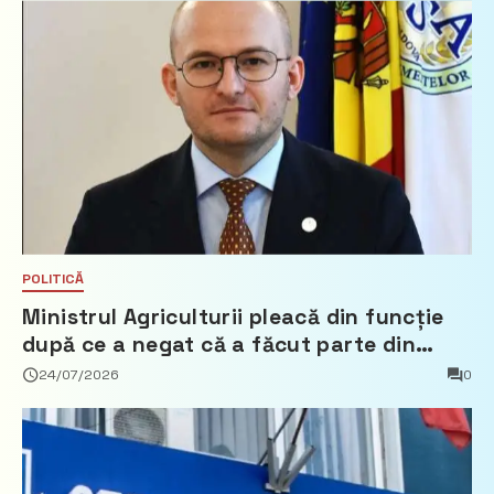
POLITICĂ
Ministrul Agriculturii pleacă din funcție
după ce a negat că a făcut parte din
Partidul Democrat
24/07/2026
0