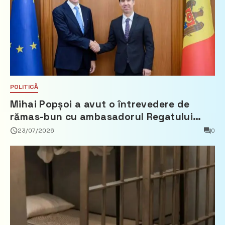
POLITICĂ
Mihai Popșoi a avut o întrevedere de
rămas-bun cu ambasadorul Regatului
Țărilor de Jos, Fred Duijn
23/07/2026
0