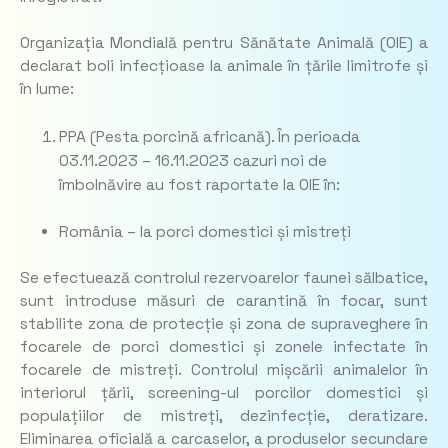
Organizația Mondială pentru Sănătate Animală (OIE) a
declarat boli infecțioase la animale în țările limitrofe și
în lume:
PPA (Pesta porcină africană). În perioada
03.11.2023 – 16.11.2023 cazuri noi de
îmbolnăvire au fost raportate la OIE în:
România – la porci domestici și mistreți
Se efectuează controlul rezervoarelor faunei sălbatice,
sunt introduse măsuri de carantină în focar, sunt
stabilite zona de protecție și zona de supraveghere în
focarele de porci domestici și zonele infectate în
focarele de mistreți. Controlul mișcării animalelor în
interiorul țării, screening-ul porcilor domestici și
populațiilor de mistreți, dezinfecție, deratizare.
Eliminarea oficială a carcaselor, a produselor secundare