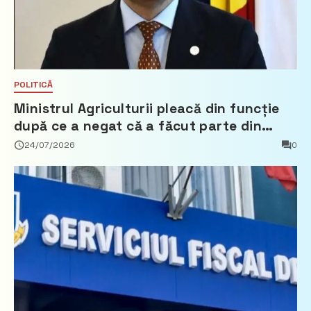
POLITICĂ
Ministrul Agriculturii pleacă din funcție
după ce a negat că a făcut parte din
Partidul Democrat
24/07/2026
0