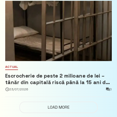
ACTUAL
Escrocherie de peste 2 milioane de lei –
tânăr din capitală riscă până la 15 ani de
închisoare
23/07/2026
0
LOAD MORE