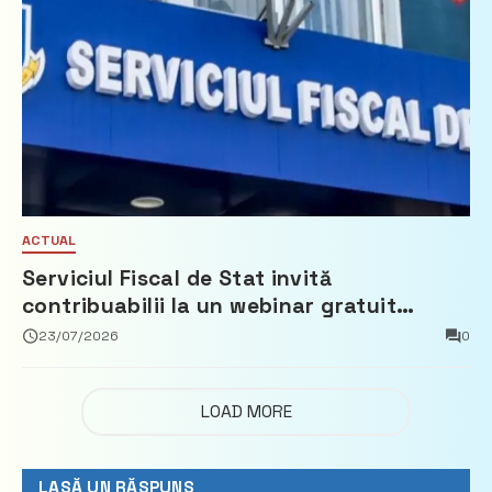
ACTUAL
Serviciul Fiscal de Stat invită
contribuabilii la un webinar gratuit
privind calculul impozitului pe bunurile
23/07/2026
0
imobiliare
LOAD MORE
LASĂ UN RĂSPUNS