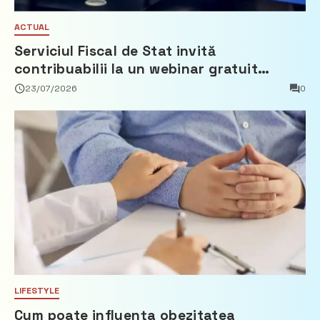
ACTUAL
Serviciul Fiscal de Stat invită
contribuabilii la un webinar gratuit
privind calculul impozitului pe bunurile
23/07/2026
0
imobiliare
LIFESTYLE
Cum poate influența obezitatea