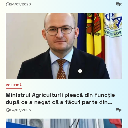
24/07/2026
0
POLITICĂ
Ministrul Agriculturii pleacă din funcție
după ce a negat că a făcut parte din
Partidul Democrat
24/07/2026
0