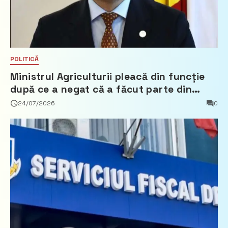
POLITICĂ
Ministrul Agriculturii pleacă din funcție
după ce a negat că a făcut parte din
Partidul Democrat
24/07/2026
0