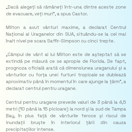
„
Dacă alegeți să rămâneți într-una dintre aceste zone
de evacuare, veți muri”
, a spus Castor.
Milton a avut vânturi maxime, a declarat Centrul
Național al Uraganelor din SUA, situându-se la cel mai
înalt nivel pe scara Saffir-Simpson cu cinci trepte.
„
Câmpul de vânt al lui Milton este de așteptat să se
extindă pe măsură ce se apropie de Florida. De fapt,
prognoza oficială arată că dimensiunea uraganului și a
vânturilor cu forța unei furtuni tropicale se dublează
aproximativ până în momentul în care ajunge la țărm”
, a
declarat centrul pentru uragane.
Centrul pentru uragane prevede valuri de 3 până la 4,5
metri (10 până la 15 picioare) la nord și la sud de Tampa
Bay, în plus față de vânturile feroce și riscul de
inundații bruște în interiorul țării din cauza
precipitațiilor intense.