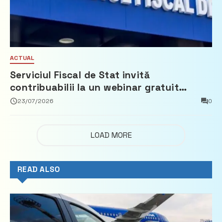
ACTUAL
Serviciul Fiscal de Stat invită
contribuabilii la un webinar gratuit
privind calculul impozitului pe bunurile
23/07/2026
0
imobiliare
LOAD MORE
READ ALSO