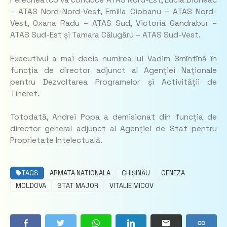
Perecheatco va conduce ATAS Nord-Est, Lucia Dioneac
– ATAS Nord-Nord-Vest, Emilia Ciobanu – ATAS Nord-
Vest, Oxana Radu – ATAS Sud, Victoria Gandrabur –
ATAS Sud-Est și Tamara Călugăru – ATAS Sud-Vest.
Executivul a mai decis numirea lui Vadim Smîntînă în
funcția de director adjunct al Agenției Naționale
pentru Dezvoltarea Programelor și Activității de
Tineret.
Totodată, Andrei Popa a demisionat din funcția de
director general adjunct al Agenției de Stat pentru
Proprietate Intelectuală.
TAGS
ARMATA NATIONALA
CHIȘINĂU
GENEZA
MOLDOVA
STAT MAJOR
VITALIE MICOV