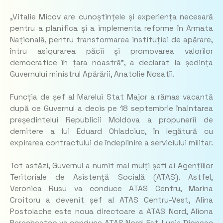
„
Vitalie Micov are cunoștințele și experiența necesară
pentru a planifica și a implementa reforme în Armata
Națională, pentru transformarea instituției de apărare,
întru asigurarea păcii și promovarea valorilor
democratice în țara noastră”
, a declarat la ședința
Guvernului ministrul Apărării, Anatolie Nosatîi.
Funcția de șef al Marelui Stat Major a rămas vacantă
după ce Guvernul a decis pe 18 septembrie înaintarea
președintelui Republicii Moldova a propunerii de
demitere a lui Eduard Ohladciuc, în legătură cu
expirarea contractului de îndeplinire a serviciului militar.
Tot astăzi, Guvernul a numit mai mulți șefi ai Agențiilor
Teritoriale de Asistență Socială (ATAS). Astfel,
Veronica Rusu va conduce ATAS Centru, Marina
Croitoru a devenit șef al ATAS Centru-Vest, Alina
Postolache este noua directoare a ATAS Nord, Aliona