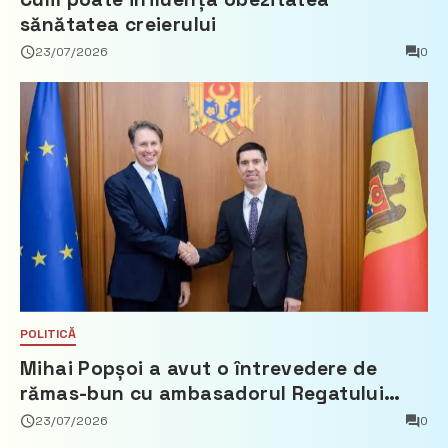
sănătatea creierului
23/07/2026
0
POLITICĂ
Mihai Popșoi a avut o întrevedere de
rămas-bun cu ambasadorul Regatului
Țărilor de Jos, Fred Duijn
23/07/2026
0