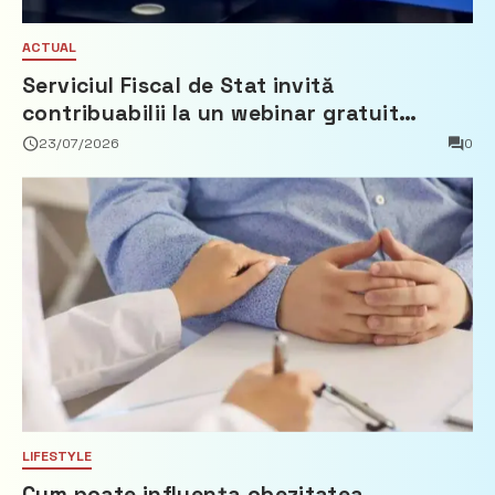
ACTUAL
Serviciul Fiscal de Stat invită
contribuabilii la un webinar gratuit
privind calculul impozitului pe bunurile
23/07/2026
0
imobiliare
LIFESTYLE
Cum poate influența obezitatea