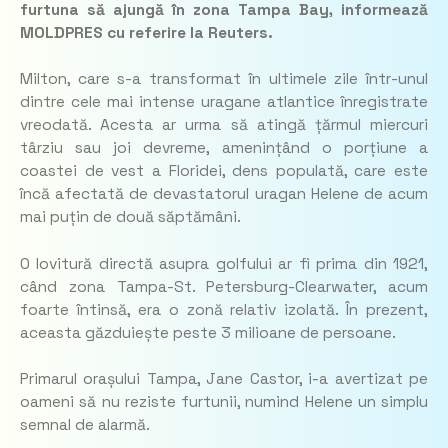
furtuna să ajungă în zona Tampa Bay, informează
MOLDPRES cu referire la Reuters.
Milton, care s-a transformat în ultimele zile într-unul
dintre cele mai intense uragane atlantice înregistrate
vreodată. Acesta ar urma să atingă țărmul miercuri
târziu sau joi devreme, amenințând o porțiune a
coastei de vest a Floridei, dens populată, care este
încă afectată de devastatorul uragan Helene de acum
mai puțin de două săptămâni.
O lovitură directă asupra golfului ar fi prima din 1921,
când zona Tampa-St. Petersburg-Clearwater, acum
foarte întinsă, era o zonă relativ izolată. În prezent,
aceasta găzduiește peste 3 milioane de persoane.
Primarul orașului Tampa, Jane Castor, i-a avertizat pe
oameni să nu reziste furtunii, numind Helene un simplu
semnal de alarmă.