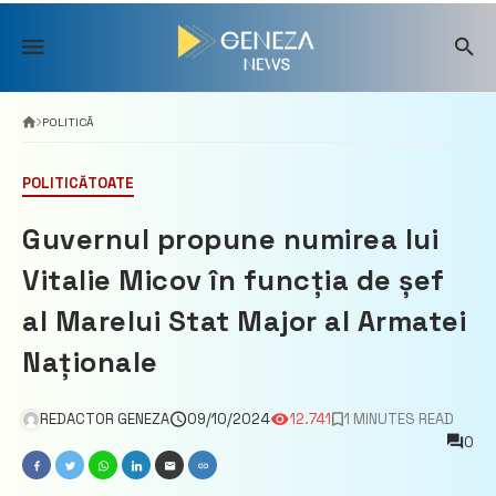
Skip
to
content
POLITICĂ
POLITICĂ
TOATE
Guvernul propune numirea lui
Vitalie Micov în funcția de șef
al Marelui Stat Major al Armatei
Naționale
REDACTOR GENEZA
09/10/2024
12.741
1 MINUTES READ
0