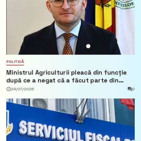
POLITICĂ
Ministrul Agriculturii pleacă din funcție
după ce a negat că a făcut parte din
Partidul Democrat
24/07/2026
0