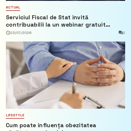
ACTUAL
Serviciul Fiscal de Stat invită
contribuabilii la un webinar gratuit
privind calculul impozitului pe bunurile
23/07/2026
0
imobiliare
LIFESTYLE
Cum poate influența obezitatea