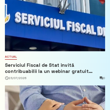
ACTUAL
Serviciul Fiscal de Stat invită
contribuabilii la un webinar gratuit
privind calculul impozitului pe bunurile
23/07/2026
0
imobiliare