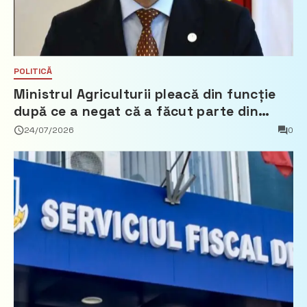
POLITICĂ
Ministrul Agriculturii pleacă din funcție
după ce a negat că a făcut parte din
Partidul Democrat
24/07/2026
0