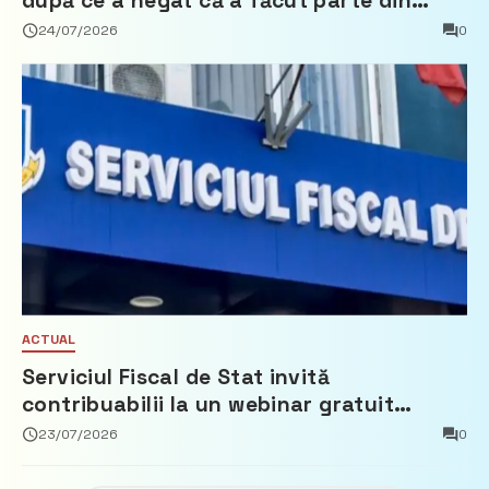
după ce a negat că a făcut parte din
Partidul Democrat
24/07/2026
0
ACTUAL
Serviciul Fiscal de Stat invită
contribuabilii la un webinar gratuit
privind calculul impozitului pe bunurile
23/07/2026
0
imobiliare