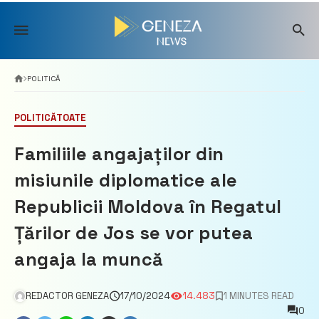
Skip
to
content
POLITICĂ
POLITICĂ
TOATE
Familiile angajaților din
misiunile diplomatice ale
Republicii Moldova în Regatul
Țărilor de Jos se vor putea
angaja la muncă
REDACTOR GENEZA
17/10/2024
14.483
1 MINUTES READ
0