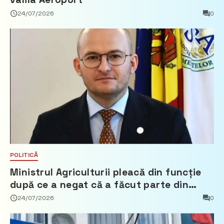
24/07/2026
0
POLITICĂ
Ministrul Agriculturii pleacă din funcție
după ce a negat că a făcut parte din
Partidul Democrat
24/07/2026
0