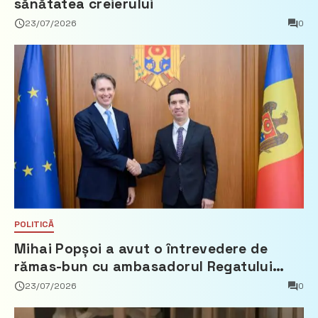
sănătatea creierului
23/07/2026
0
POLITICĂ
Mihai Popșoi a avut o întrevedere de
rămas-bun cu ambasadorul Regatului
Țărilor de Jos, Fred Duijn
23/07/2026
0