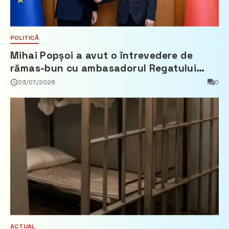
POLITICĂ
Mihai Popșoi a avut o întrevedere de
rămas-bun cu ambasadorul Regatului
Țărilor de Jos, Fred Duijn
23/07/2026
0
ACTUAL