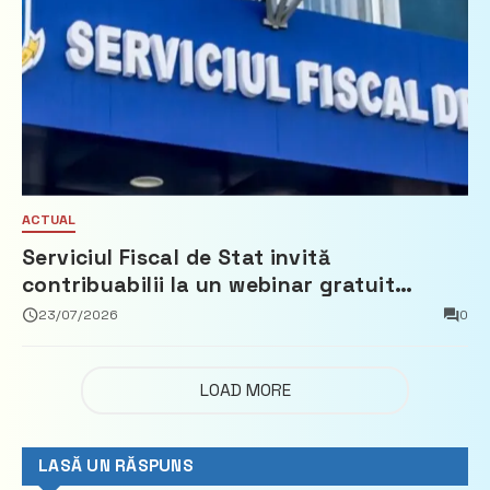
ACTUAL
Serviciul Fiscal de Stat invită
contribuabilii la un webinar gratuit
privind calculul impozitului pe bunurile
23/07/2026
0
imobiliare
LOAD MORE
LASĂ UN RĂSPUNS