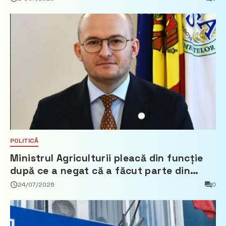
POLITICĂ
Ministrul Agriculturii pleacă din funcție
după ce a negat că a făcut parte din
Partidul Democrat
24/07/2026
0