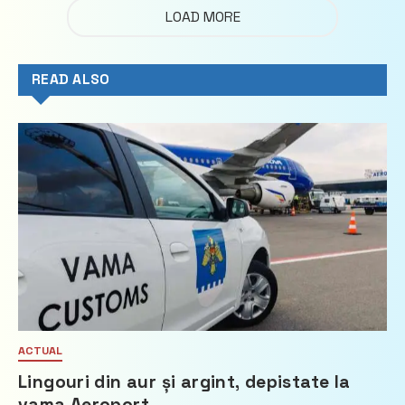
LOAD MORE
READ ALSO
ACTUAL
Lingouri din aur și argint, depistate la
vama Aeroport