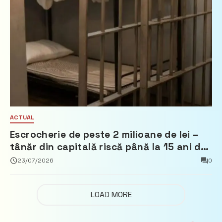
ACTUAL
Escrocherie de peste 2 milioane de lei –
tânăr din capitală riscă până la 15 ani de
închisoare
23/07/2026
0
LOAD MORE