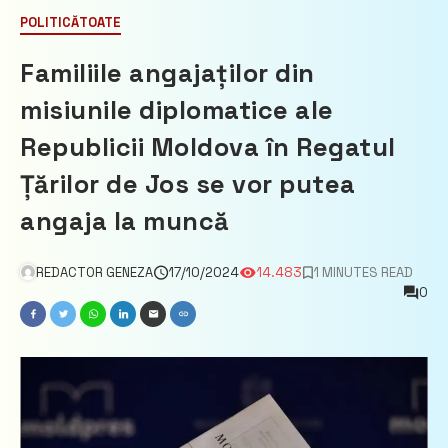
POLITICĂ
TOATE
Familiile angajaților din
misiunile diplomatice ale
Republicii Moldova în Regatul
Țărilor de Jos se vor putea
angaja la muncă
REDACTOR GENEZA
17/10/2024
14.483
1 MINUTES READ
0