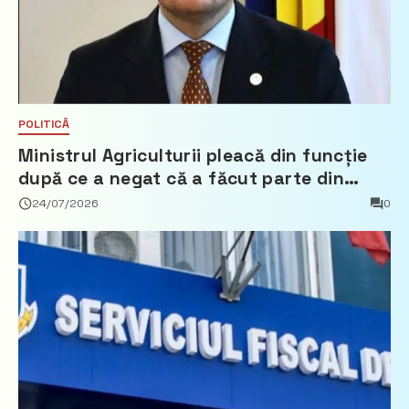
POLITICĂ
Ministrul Agriculturii pleacă din funcție
după ce a negat că a făcut parte din
Partidul Democrat
24/07/2026
0