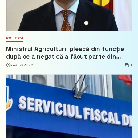
POLITICĂ
Ministrul Agriculturii pleacă din funcție
după ce a negat că a făcut parte din
Partidul Democrat
24/07/2026
0