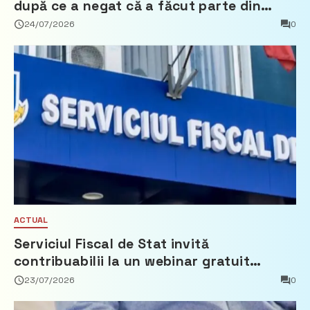
după ce a negat că a făcut parte din
Partidul Democrat
24/07/2026
0
ACTUAL
Serviciul Fiscal de Stat invită
contribuabilii la un webinar gratuit
privind calculul impozitului pe bunurile
23/07/2026
0
imobiliare