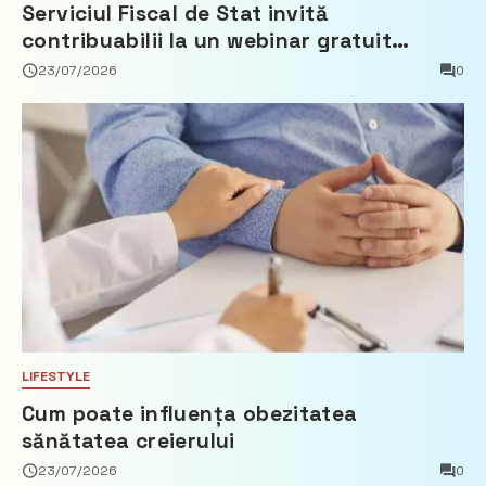
Serviciul Fiscal de Stat invită
contribuabilii la un webinar gratuit
privind calculul impozitului pe bunurile
23/07/2026
0
imobiliare
LIFESTYLE
Cum poate influența obezitatea
sănătatea creierului
23/07/2026
0