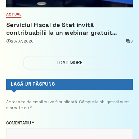
ACTUAL
Serviciul Fiscal de Stat invită
contribuabilii la un webinar gratuit
privind calculul impozitului pe bunurile
23/07/2026
0
imobiliare
LOAD MORE
LASĂ UN RĂSPUNS
Adresa ta de email nu va fi publicată.
Câmpurile obligatorii sunt
marcate cu
*
COMENTARIU
*