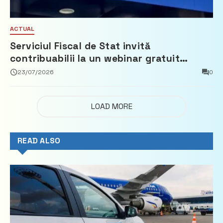
ACTUAL
Serviciul Fiscal de Stat invită
contribuabilii la un webinar gratuit
privind calculul impozitului pe bunurile
23/07/2026
0
imobiliare
LOAD MORE
READ ALSO