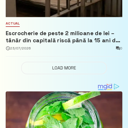
ACTUAL
Escrocherie de peste 2 milioane de lei –
tânăr din capitală riscă până la 15 ani de
închisoare
23/07/2026
0
LOAD MORE