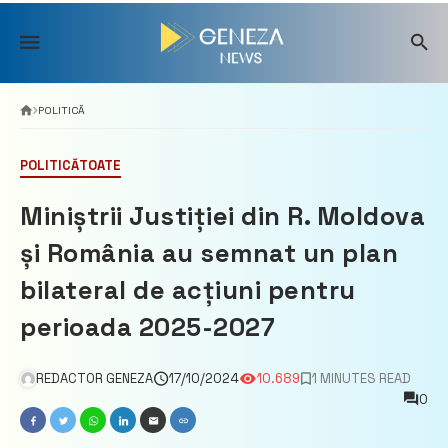
Skip
to
content
POLITICĂ
POLITICĂ
TOATE
Miniștrii Justiției din R. Moldova
și România au semnat un plan
bilateral de acțiuni pentru
perioada 2025-2027
REDACTOR GENEZA
17/10/2024
10.689
1 MINUTES READ
0