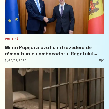
POLITICĂ
Mihai Popșoi a avut o întrevedere de
rămas-bun cu ambasadorul Regatului
Țărilor de Jos, Fred Duijn
23/07/2026
0