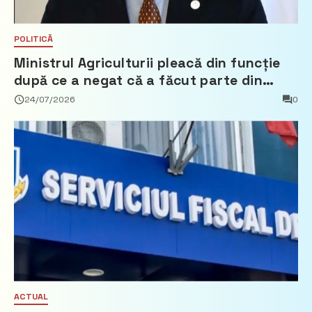
POLITICĂ
Ministrul Agriculturii pleacă din funcție
după ce a negat că a făcut parte din
Partidul Democrat
24/07/2026
0
ACTUAL