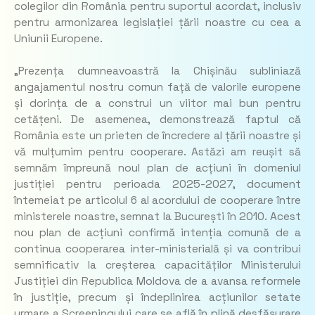
colegilor din România pentru suportul acordat, inclusiv
pentru armonizarea legislației țării noastre cu cea a
Uniunii Europene.
„Prezența dumneavoastră la Chișinău subliniază
angajamentul nostru comun față de valorile europene
și dorința de a construi un viitor mai bun pentru
cetățeni. De asemenea, demonstrează faptul că
România este un prieten de încredere al țării noastre și
vă mulțumim pentru cooperare. Astăzi am reușit să
semnăm împreună noul plan de acțiuni în domeniul
justiției pentru perioada 2025-2027, document
întemeiat pe articolul 6 al acordului de cooperare între
ministerele noastre, semnat la București în 2010. Acest
nou plan de acțiuni confirmă intenția comună de a
continua cooperarea inter-ministerială și va contribui
semnificativ la creșterea capacităților Ministerului
Justiției din Republica Moldova de a avansa reformele
în justiție, precum și îndeplinirea acțiunilor setate
urmare a Screeningului care se află în plină desfășurare