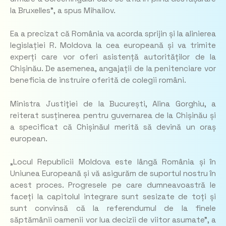
la Bruxelles”,
a spus Mihailov.
Ea a precizat că România va acorda sprijin și la alinierea
legislației R. Moldova la cea europeană și va trimite
experți care vor oferi asistență autorităților de la
Chișinău. De asemenea, angajații de la penitenciare vor
beneficia de instruire oferită de colegii români.
Ministra Justiţiei de la București, Alina Gorghiu, a
reiterat susținerea pentru guvernarea de la Chișinău și
a specificat că Chișinăul merită să devină un oraș
european.
„Locul Republicii Moldova este lângă România și în
Uniunea Europeană și vă asigurăm de suportul nostru în
acest proces. Progresele pe care dumneavoastră le
faceți la capitolul integrare sunt sesizate de toți și
sunt convinsă că la referendumul de la finele
săptămânii oamenii vor lua decizii de viitor asumate”,
a