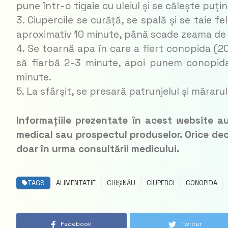
pune într-o tigaie cu uleiul și se călește puțin
3. Ciupercile se curăță, se spală și se taie fe
aproximativ 10 minute, până scade zeama de l
4. Se toarnă apa în care a fiert conopida (20
să fiarbă 2-3 minute, apoi punem conopida,
minute.
5. La sfârșit, se presară patrunjelul și mărar
Informațiile prezentate în acest website au
medical sau prospectul produselor. Orice de
doar în urma consultării medicului.
TAGS
ALIMENTATIE
CHIȘINĂU
CIUPERCI
CONOPIDA
Facebook
Twitter