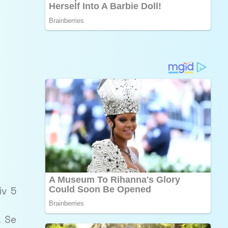
iv 5
. Se