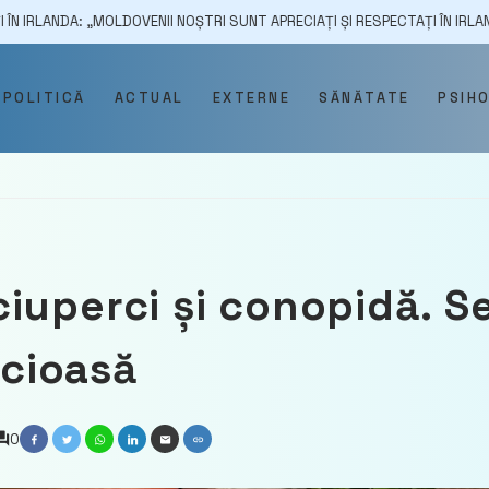
MOLDOVENII NOȘTRI SUNT APRECIAȚI ȘI RESPECTAȚI ÎN IRLANDA, IAR PRIN 
POLITICĂ
ACTUAL
EXTERNE
SĂNĂTATE
PSIH
iuperci și conopidă. S
icioasă
0