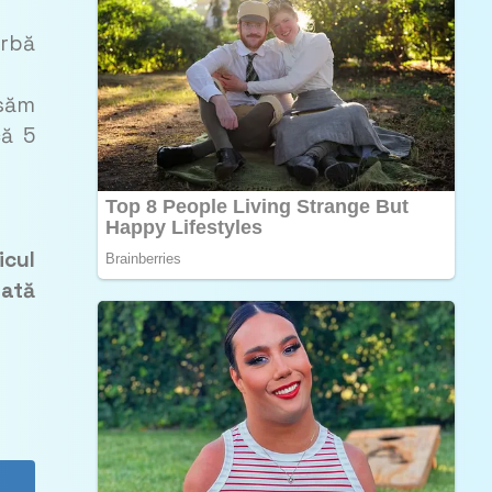
arbă
ăsăm
că 5
icul
uată