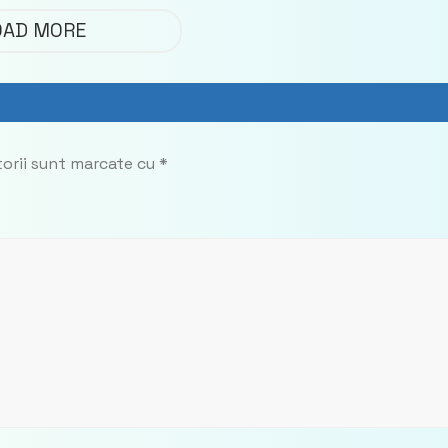
impozitului pe bunuril
OAD MORE
imobiliare
torii sunt marcate cu
*