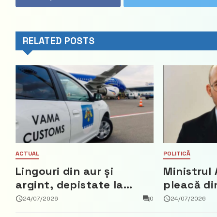
RELATED POSTS
ACTUAL
POLITICĂ
Lingouri din aur și
Ministrul 
argint, depistate la
pleacă di
vama Aeroport
ce a nega
24/07/2026
0
24/07/2026
parte din