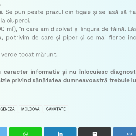
.
lii. Se pun peste prazul din tigaie și se lasă să fi
a ciuperci.
0 ml), în care am dizolvat și lingura de făină. L
 potrivim de sare și piper și se mai fierbe în
ul verde tocat mărunt.
 caracter informativ și nu înlocuiesc diagnost
cizie privind sănătatea dumneavoastră trebuie l
GENEZA
MOLDOVA
SĂNĂTATE