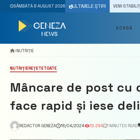
Skip
ULTIMELE ȘTIRI
/2025
SÂMBĂTĂ 8 AUGUST 2026
IGOR GROSU S-A ÎNTÂLNIT CU MOLDOVENII STABILIȚI ÎN IRLANDA: „
to
content
ACASĂ
NUTRIȚIE
NUTRIȚIE
REȚETE
TOATE
Mâncare de post cu c
face rapid și iese del
REDACTOR GENEZA
16/04/2024
12.294
1 MINUTES READ