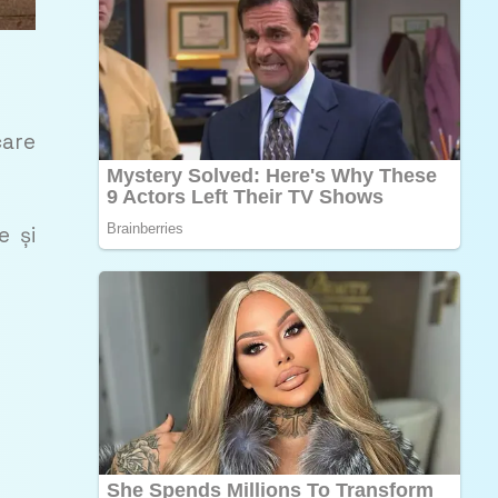
care
e și