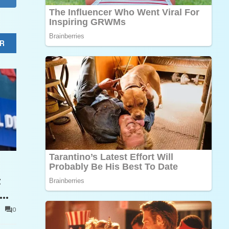
R
t
0