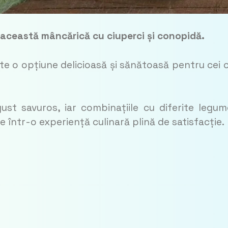
că această mâncărică cu ciuperci și conopidă.
e o opțiune delicioasă și sănătoasă pentru cei 
st savuros, iar combinațiile cu diferite legum
ntr-o experiență culinară plină de satisfacție.