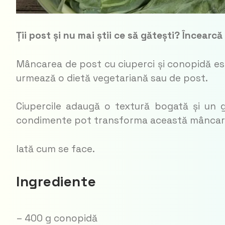
Ții post și nu mai știi ce să gătești? Încear
Mâncarea de post cu ciuperci și conopidă est
urmează o dietă vegetariană sau de post.
Ciupercile adaugă o textură bogată și un gu
condimente pot transforma această mâncare î
Iată cum se face.
Ingrediente
– 400 g conopidă