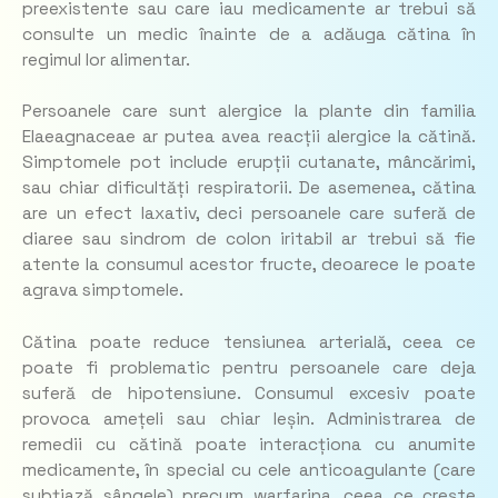
preexistente sau care iau medicamente ar trebui să
consulte un medic înainte de a adăuga cătina în
regimul lor alimentar.
Persoanele care sunt alergice la plante din familia
Elaeagnaceae ar putea avea reacții alergice la cătină.
Simptomele pot include erupții cutanate, mâncărimi,
sau chiar dificultăți respiratorii. De asemenea, cătina
are un efect laxativ, deci persoanele care suferă de
diaree sau sindrom de colon iritabil ar trebui să fie
atente la consumul acestor fructe, deoarece le poate
agrava simptomele.
Cătina poate reduce tensiunea arterială, ceea ce
poate fi problematic pentru persoanele care deja
suferă de hipotensiune. Consumul excesiv poate
provoca amețeli sau chiar leșin. Administrarea de
remedii cu cătină poate interacționa cu anumite
medicamente, în special cu cele anticoagulante (care
subțiază sângele) precum warfarina, ceea ce crește