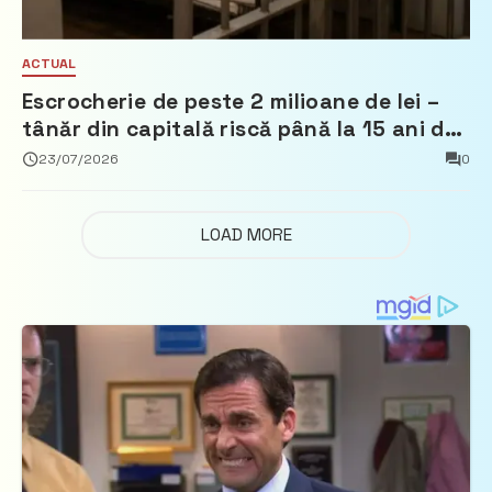
ACTUAL
Escrocherie de peste 2 milioane de lei –
tânăr din capitală riscă până la 15 ani de
închisoare
23/07/2026
0
LOAD MORE