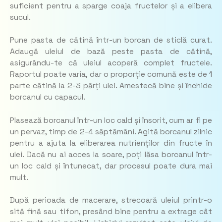
suficient pentru a sparge coaja fructelor și a elibera
sucul.
Pune pasta de cătină într-un borcan de sticlă curat.
Adaugă uleiul de bază peste pasta de cătină,
asigurându-te că uleiul acoperă complet fructele.
Raportul poate varia, dar o proporție comună este de 1
parte cătină la 2-3 părți ulei. Amestecă bine și închide
borcanul cu capacul.
Plasează borcanul într-un loc cald și însorit, cum ar fi pe
un pervaz, timp de 2-4 săptămâni. Agită borcanul zilnic
pentru a ajuta la eliberarea nutrienților din fructe în
ulei. Dacă nu ai acces la soare, poți lăsa borcanul într-
un loc cald și întunecat, dar procesul poate dura mai
mult.
După perioada de macerare, strecoară uleiul printr-o
sită fină sau tifon, presând bine pentru a extrage cât