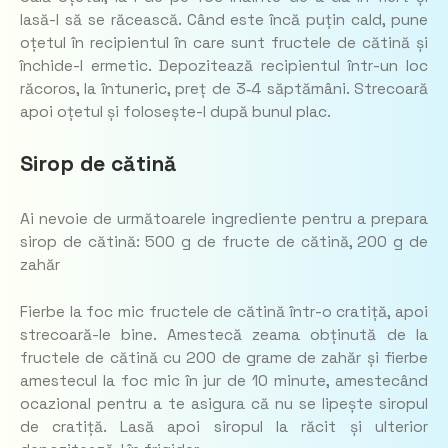
lasă-l să se răcească. Când este încă puțin cald, pune
oțetul în recipientul în care sunt fructele de cătină și
închide-l ermetic. Depozitează recipientul într-un loc
răcoros, la întuneric, preț de 3‑4 săptămâni. Strecoară
apoi oțetul și folosește-l după bunul plac.
Sirop de cătină
Ai nevoie de următoarele ingrediente pentru a prepara
sirop de cătină: 500 g de fructe de cătină, 200 g de
zahăr
Fierbe la foc mic fructele de cătină într-o cratiță, apoi
strecoară-le bine. Amestecă zeama obținută de la
fructele de cătină cu 200 de grame de zahăr și fierbe
amestecul la foc mic în jur de 10 minute, amestecând
ocazional pentru a te asigura că nu se lipește siropul
de cratiță. Lasă apoi siropul la răcit și ulterior