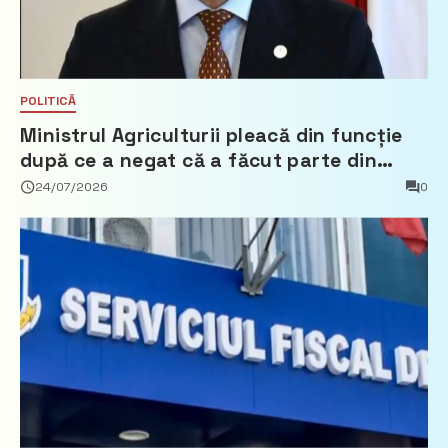
POLITICĂ
Ministrul Agriculturii pleacă din funcție
după ce a negat că a făcut parte din
Partidul Democrat
24/07/2026
0