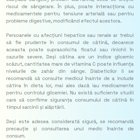
riscul de sângerare. În plus, poate interacționa cu
medicamentele pentru tensiune arterială sau pentru
probleme digestive, modificând efectul acestora.
Persoanele cu afecțiuni hepatice sau renale ar trebui
să fie prudente în consumul de cătină, deoarece
aceasta poate suprasolicita ficatul sau rinichii în
cazurile severe. Deși cătina are un indice glicemic
scăzut, cantitatea mare de vitamina C poate influența
nivelurile de zahăr din sânge. Diabeticilor li se
recomandă să consulte medicul înainte de a include
cătina în dieta lor, mai ales dacă iau medicamente
pentru controlul glicemiei. Nu există suficiente studii
care să confirme siguranța consumului de cătină în
timpul sarcinii și alăptării.
Deși este adesea considerată sigură, se recomandă
precauție și consultarea unui medic înainte de
consum.