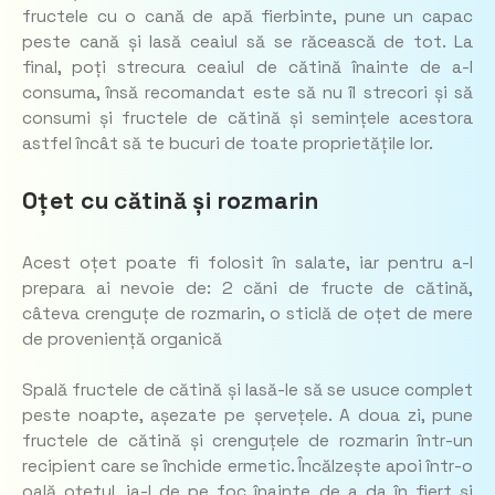
fructele cu o cană de apă fierbinte, pune un capac
peste cană și lasă ceaiul să se răcească de tot. La
final, poți strecura ceaiul de cătină înainte de a-l
consuma, însă recomandat este să nu îl strecori și să
consumi și fructele de cătină și semințele acestora
astfel încât să te bucuri de toate proprietățile lor.
Oțet cu cătină și rozmarin
Acest oțet poate fi folosit în salate, iar pentru a-l
prepara ai nevoie de: 2 căni de fructe de cătină,
câteva crenguțe de rozmarin, o sticlă de oțet de mere
de proveniență organică
Spală fructele de cătină și lasă-le să se usuce complet
peste noapte, așezate pe șervețele. A doua zi, pune
fructele de cătină și crenguțele de rozmarin într-un
recipient care se închide ermetic. Încălzește apoi într-o
oală oțetul, ia-l de pe foc înainte de a da în fiert și