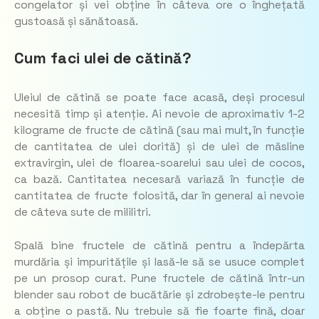
congelator și vei obține în câteva ore o înghețată
gustoasă și sănătoasă.
Cum faci ulei de cătină?
Uleiul de cătină se poate face acasă, deși procesul
necesită timp și atenție. Ai nevoie de aproximativ 1-2
kilograme de fructe de cătină (sau mai mult, în funcție
de cantitatea de ulei dorită) și de ulei de măsline
extravirgin, ulei de floarea-soarelui sau ulei de cocos,
ca bază. Cantitatea necesară variază în funcție de
cantitatea de fructe folosită, dar în general ai nevoie
de câteva sute de mililitri.
Spală bine fructele de cătină pentru a îndepărta
murdăria și impuritățile și lasă-le să se usuce complet
pe un prosop curat. Pune fructele de cătină într-un
blender sau robot de bucătărie și zdrobește-le pentru
a obține o pastă. Nu trebuie să fie foarte fină, doar