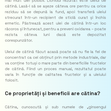
mai mult ulei posibil. Lichidul rezultat este uleiul de
cătină. Lasă-l să se așeze câteva ore pentru ca orice
reziduu să se depună la fund, apoi transferă uleiul
strecurat într-un recipient de sticlă curat și închis
ermetic. Păstrează acest ulei de cătină într-un loc
răcoros și întunecat, pentru a preveni oxidarea – poate
rezista câteva luni dacă este depozitat
corespunzător.
Uleiul de cătină făcut acasă poate să nu fie la fel de
concentrat ca cel obținut prin metode industriale, dar
va conține totuși o mare parte din beneficiile fructelor
de cătină. Fiind un proces manual, rezultatul poate
varia în funcție de calitatea fructelor și a uleiului
folosit.
Ce proprietăți și beneficii are cătina?
Cătina, cunoscută și sub numele de „ginsengul