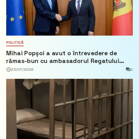
POLITICĂ
Mihai Popșoi a avut o întrevedere de
rămas-bun cu ambasadorul Regatului
Țărilor de Jos, Fred Duijn
23/07/2026
0