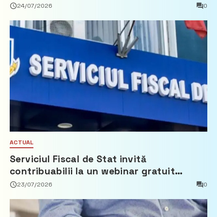
Partidul Democrat
24/07/2026
0
ACTUAL
Serviciul Fiscal de Stat invită
contribuabilii la un webinar gratuit
privind calculul impozitului pe bunurile
23/07/2026
0
imobiliare