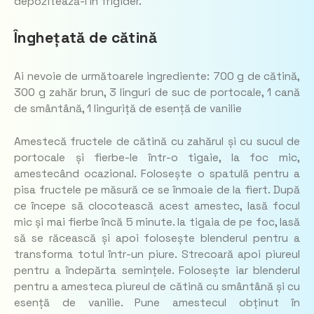
depozitează-l în frigider.
Înghețată de cătină
Ai nevoie de următoarele ingrediente: 700 g de cătină,
300 g zahăr brun, 3 linguri de suc de portocale, 1 cană
de smântână, 1 linguriță de esență de vanilie
Amestecă fructele de cătină cu zahărul și cu sucul de
portocale și fierbe-le într-o tigaie, la foc mic,
amestecând ocazional. Folosește o spatulă pentru a
pisa fructele pe măsură ce se înmoaie de la fiert. După
ce începe să clocotească acest amestec, lasă focul
mic și mai fierbe încă 5 minute. Ia tigaia de pe foc, lasă
să se răcească și apoi folosește blenderul pentru a
transforma totul într-un piure. Strecoară apoi piureul
pentru a îndepărta semințele. Folosește iar blenderul
pentru a amesteca piureul de cătină cu smântână și cu
esență de vanilie. Pune amestecul obținut în