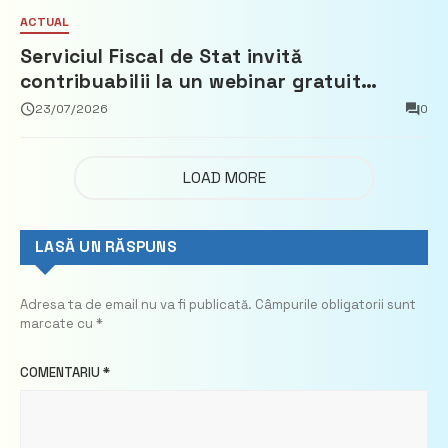
ACTUAL
Serviciul Fiscal de Stat invită
contribuabilii la un webinar gratuit
privind calculul impozitului pe bunurile
23/07/2026
0
imobiliare
LOAD MORE
LASĂ UN RĂSPUNS
Adresa ta de email nu va fi publicată.
Câmpurile obligatorii sunt
marcate cu
*
COMENTARIU
*