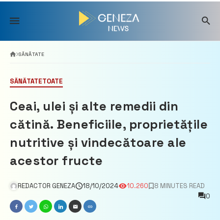
Skip
to
content
SĂNĂTATE
SĂNĂTATE
TOATE
Ceai, ulei și alte remedii din
cătină. Beneficiile, proprietățile
nutritive și vindecătoare ale
acestor fructe
REDACTOR GENEZA
18/10/2024
10.260
8 MINUTES READ
0