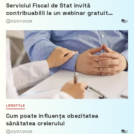
Serviciul Fiscal de Stat invită
contribuabilii la un webinar gratuit
privind calculul impozitului pe bunurile
23/07/2026
0
imobiliare
LIFESTYLE
Cum poate influența obezitatea
sănătatea creierului
23/07/2026
0