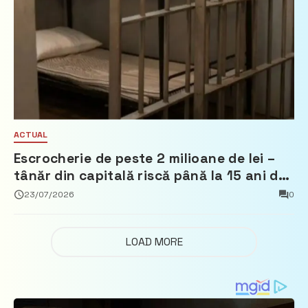
ACTUAL
Escrocherie de peste 2 milioane de lei –
tânăr din capitală riscă până la 15 ani de
închisoare
23/07/2026
0
LOAD MORE