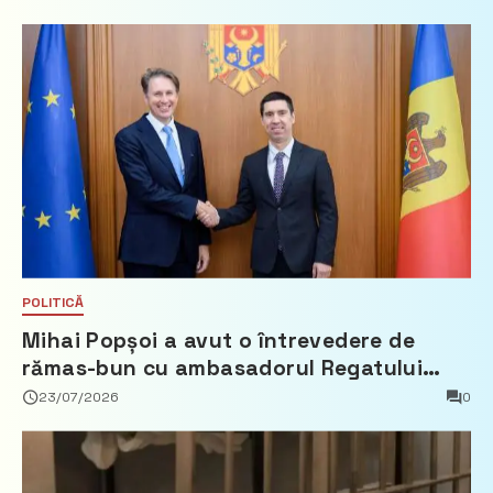
POLITICĂ
Mihai Popșoi a avut o întrevedere de
rămas-bun cu ambasadorul Regatului
Țărilor de Jos, Fred Duijn
23/07/2026
0