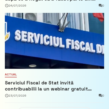
Partidul Democrat
24/07/2026
0
ACTUAL
Serviciul Fiscal de Stat invită
contribuabilii la un webinar gratuit
privind calculul impozitului pe bunurile
23/07/2026
0
imobiliare