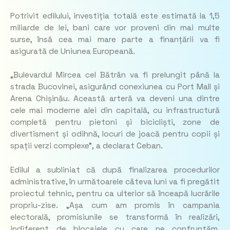
Potrivit edilului, investiția totală este estimată la 1,5
miliarde de lei, bani care vor proveni din mai multe
surse, însă cea mai mare parte a finanțării va fi
asigurată de Uniunea Europeană.
„Bulevardul Mircea cel Bătrân va fi prelungit până la
strada Bucovinei, asigurând conexiunea cu Port Mall și
Arena Chișinău. Această arteră va deveni una dintre
cele mai moderne alei din capitală, cu infrastructură
completă pentru pietoni și bicicliști, zone de
divertisment și odihnă, locuri de joacă pentru copii și
spații verzi complexe”,
a declarat Ceban.
Edilul a subliniat că după finalizarea procedurilor
administrative, în următoarele câteva luni va fi pregătit
proiectul tehnic, pentru ca ulterior să înceapă lucrările
propriu-zise.
„Așa cum am promis în campania
electorală, promisiunile se transformă în realizări,
indiferent de blocajele cu care ne confruntăm.