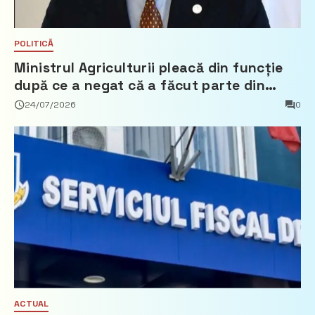
POLITICĂ
Ministrul Agriculturii pleacă din funcție
după ce a negat că a făcut parte din
Partidul Democrat
24/07/2026
0
ACTUAL