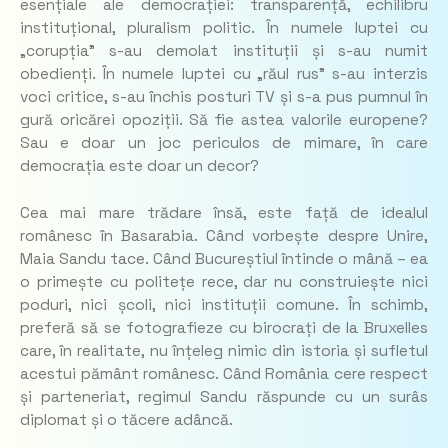
esențiale ale democrației: transparență, echilibru
instituțional, pluralism politic. În numele luptei cu
„corupția” s-au demolat instituții și s-au numit
obedienți. În numele luptei cu „răul rus” s-au interzis
voci critice, s-au închis posturi TV și s-a pus pumnul în
gură oricărei opoziții. Să fie astea valorile europene?
Sau e doar un joc periculos de mimare, în care
democrația este doar un decor?
Cea mai mare trădare însă, este față de idealul
românesc în Basarabia. Când vorbește despre Unire,
Maia Sandu tace. Când Bucureștiul întinde o mână – ea
o primește cu politețe rece, dar nu construiește nici
poduri, nici școli, nici instituții comune. În schimb,
preferă să se fotografieze cu birocrați de la Bruxelles
care, în realitate, nu înțeleg nimic din istoria și sufletul
acestui pământ românesc. Când România cere respect
și parteneriat, regimul Sandu răspunde cu un surâs
diplomat și o tăcere adâncă.