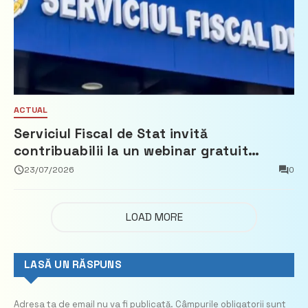
ACTUAL
Serviciul Fiscal de Stat invită
contribuabilii la un webinar gratuit
privind calculul impozitului pe bunurile
23/07/2026
0
imobiliare
LOAD MORE
LASĂ UN RĂSPUNS
Adresa ta de email nu va fi publicată.
Câmpurile obligatorii sunt