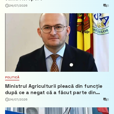
24/07/2026
0
POLITICĂ
Ministrul Agriculturii pleacă din funcție
după ce a negat că a făcut parte din
Partidul Democrat
24/07/2026
0