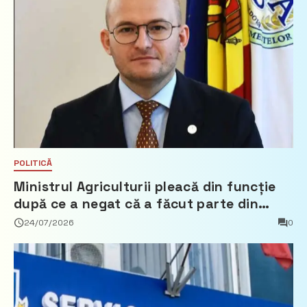
POLITICĂ
Ministrul Agriculturii pleacă din funcție
după ce a negat că a făcut parte din
Partidul Democrat
24/07/2026
0