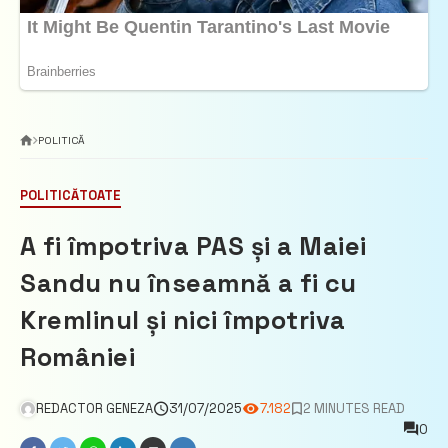
POLITICĂ
POLITICĂ
TOATE
A fi împotriva PAS și a Maiei
Sandu nu înseamnă a fi cu
Kremlinul și nici împotriva
României
REDACTOR GENEZA
31/07/2025
7.182
2 MINUTES READ
0