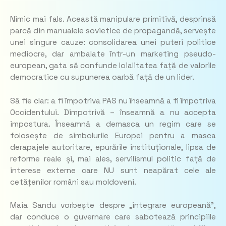
Nimic mai fals. Această manipulare primitivă, desprinsă
parcă din manualele sovietice de propagandă, servește
unei singure cauze: consolidarea unei puteri politice
mediocre, dar ambalate într-un marketing pseudo-
european, gata să confunde loialitatea față de valorile
democratice cu supunerea oarbă față de un lider.
Să fie clar: a fi împotriva PAS nu înseamnă a fi împotriva
Occidentului. Dimpotrivă – înseamnă a nu accepta
impostura. Înseamnă a demasca un regim care se
folosește de simbolurile Europei pentru a masca
derapajele autoritare, epurările instituționale, lipsa de
reforme reale și, mai ales, servilismul politic față de
interese externe care NU sunt neapărat cele ale
cetățenilor români sau moldoveni.
Maia Sandu vorbește despre „integrare europeană”,
dar conduce o guvernare care sabotează principiile