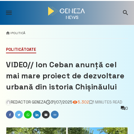
Skip
to
content
POLITICĂ
POLITICĂ
TOATE
VIDEO// Ion Ceban anunță cel
mai mare proiect de dezvoltare
urbană din istoria Chișinăului
REDACTOR GENEZA
31/07/2025
5.302
1 MINUTES READ
0