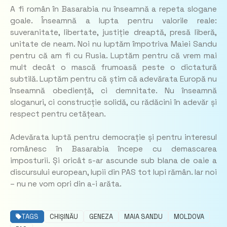
A fi român în Basarabia nu înseamnă a repeta slogane
goale. Înseamnă a lupta pentru valorile reale:
suveranitate, libertate, justiție dreaptă, presă liberă,
unitate de neam. Noi nu luptăm împotriva Maiei Sandu
pentru că am fi cu Rusia. Luptăm pentru că vrem mai
mult decât o mască frumoasă peste o dictatură
subtilă. Luptăm pentru că știm că adevărata Europă nu
înseamnă obediență, ci demnitate. Nu înseamnă
sloganuri, ci construcție solidă, cu rădăcini în adevăr și
respect pentru cetățean.
Adevărata luptă pentru democrație și pentru interesul
românesc în Basarabia începe cu demascarea
imposturii. Și oricât s-ar ascunde sub blana de oaie a
discursului european, lupii din PAS tot lupi rămân. Iar noi
– nu ne vom opri din a-i arăta.
TAGS
CHIȘINĂU
GENEZA
MAIA SANDU
MOLDOVA