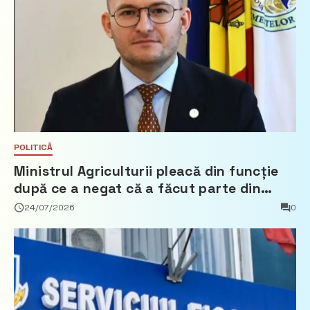
POLITICĂ
Ministrul Agriculturii pleacă din funcție
după ce a negat că a făcut parte din
Partidul Democrat
24/07/2026
0