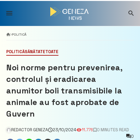
Skip
to
content
POLITICĂ
POLITICĂ
SĂNĂTATE
TOATE
Noi norme pentru prevenirea,
controlul și eradicarea
anumitor boli transmisibile la
animale au fost aprobate de
Guvern
REDACTOR GENEZA
23/10/2024
11.776
0 MINUTES READ
0