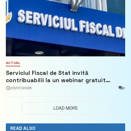
ACTUAL
Serviciul Fiscal de Stat invită
contribuabilii la un webinar gratuit
privind calculul impozitului pe bunurile
23/07/2026
0
imobiliare
LOAD MORE
READ ALSO