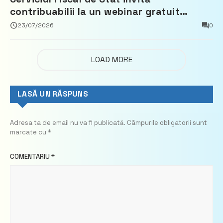
contribuabilii la un webinar gratuit
privind calculul impozitului pe bunurile
23/07/2026
0
imobiliare
LOAD MORE
LASĂ UN RĂSPUNS
Adresa ta de email nu va fi publicată.
Câmpurile obligatorii sunt
marcate cu
*
COMENTARIU
*