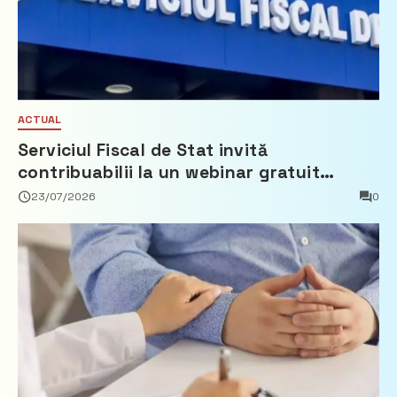
ACTUAL
Serviciul Fiscal de Stat invită
contribuabilii la un webinar gratuit
privind calculul impozitului pe bunurile
23/07/2026
0
imobiliare