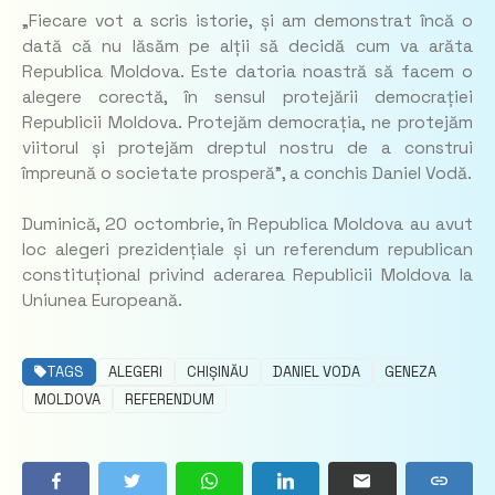
„
Fiecare vot a scris istorie, și am demonstrat încă o
dată că nu lăsăm pe alții să decidă cum va arăta
Republica Moldova. Este datoria noastră să facem o
alegere corectă, în sensul protejării democrației
Republicii Moldova. Protejăm democrația, ne protejăm
viitorul și protejăm dreptul nostru de a construi
împreună o societate prosperă
”, a conchis Daniel Vodă.
Duminică, 20 octombrie, în Republica Moldova au avut
loc alegeri prezidențiale și un referendum republican
constituțional privind aderarea Republicii Moldova la
Uniunea Europeană.
TAGS
ALEGERI
CHIȘINĂU
DANIEL VODA
GENEZA
MOLDOVA
REFERENDUM