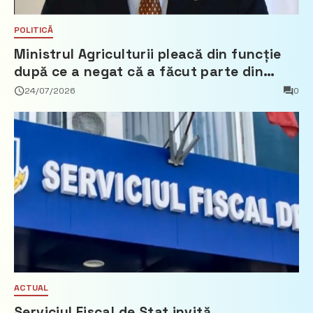
POLITICĂ
Ministrul Agriculturii pleacă din funcție
după ce a negat că a făcut parte din
Partidul Democrat
24/07/2026
0
ACTUAL
Serviciul Fiscal de Stat invită