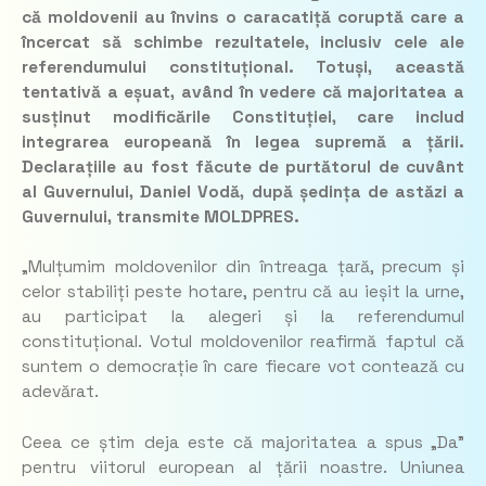
că moldovenii au învins o caracatiță coruptă care a
încercat să schimbe rezultatele, inclusiv cele ale
referendumului constituțional. Totuși, această
tentativă a eșuat, având în vedere că majoritatea a
susținut modificările Constituției, care includ
integrarea europeană în legea supremă a țării.
Declarațiile au fost făcute de purtătorul de cuvânt
al Guvernului, Daniel Vodă, după ședința de astăzi a
Guvernului, transmite MOLDPRES.
„
Mulțumim moldovenilor din întreaga țară, precum și
celor stabiliți peste hotare, pentru că au ieșit la urne,
au participat la alegeri și la referendumul
constituțional. Votul moldovenilor reafirmă faptul că
suntem o democrație în care fiecare vot contează cu
adevărat.
Ceea ce știm deja este că majoritatea a spus „Da”
pentru viitorul european al țării noastre. Uniunea