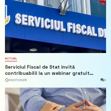
ACTUAL
Serviciul Fiscal de Stat invită
contribuabilii la un webinar gratuit
privind calculul impozitului pe bunurile
23/07/2026
0
imobiliare