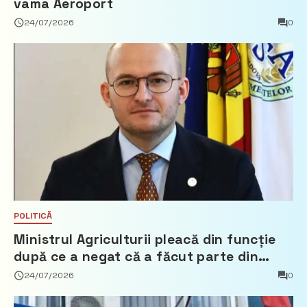
vama Aeroport
24/07/2026
0
POLITICĂ
Ministrul Agriculturii pleacă din funcție
după ce a negat că a făcut parte din
Partidul Democrat
24/07/2026
0