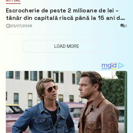
ACTUAL
Escrocherie de peste 2 milioane de lei –
tânăr din capitală riscă până la 15 ani de
închisoare
23/07/2026
0
LOAD MORE