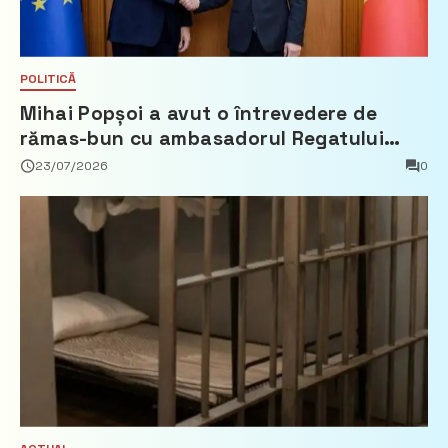
POLITICĂ
Mihai Popșoi a avut o întrevedere de
rămas-bun cu ambasadorul Regatului
Țărilor de Jos, Fred Duijn
23/07/2026
0