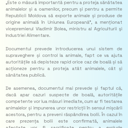
„Este o măsură importantă pentru a proteja sănătatea
animalelor și a oamenilor, precum și pentru a permite
Republicii Moldova să exporte animale și produse de
origine animală în Uniunea Europeană”,
a menționat
vicepremierul Vladimir Bolea, ministru al Agriculturii şi
Industriei Alimentare.
Documentul prevede introducerea unui sistem de
supraveghere și control la animale, fapt ce va ajuta
autoritățile să depisteze rapid orice caz de boală și să
acționeze pentru a proteja atât animalele, cât și
sănătatea publică.
De asemenea, documentul mai prevede și faptul că,
dacă apar cazuri suspecte de boală, autoritățile
competente vor lua măsuri imediate, cum ar fi testarea
animalelor și impunerea unor restricții în sensul mișcării
acestora, pentru a preveni răspândirea bolii. În cazul în
care prezența bolii este confirmată, animalele
afectate vor fi sacrificate pentru a exclude