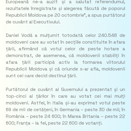
Europeană ne-a auzit și a salutat referendumul,
rezultatele înregistrate și alegerea făcută de poporul
Republicii Moldova pe 20 octombrie
”, a spus purtătorul
de cuvânt al Executivului.
Daniel Vodă a mulțumit totodată celor 240.548 de
moldoveni care au votat în secțiile constituite în afara
țării, afirmând că votul celor de peste hotare a
demonstrat, de asemenea, că moldovenii stabiliți în
afara țării participă activ la formarea viitorului
Republicii Moldova și că oriunde s-ar afla, moldovenii
sunt cei care decid destinul țării.
Purtătorul de cuvânt al Guvernului a prezentat și un
top-cinci al țărilor în care au votat cei mai mulți
moldoveni. Astfel, în Italia și-au exprimat votul peste
69 de mii de cetățeni, în Germania – peste 30 de mii; în
România – peste 24 600; în Marea Britania – peste 22
600; Franța – la fel, peste 22 600 de votanți.