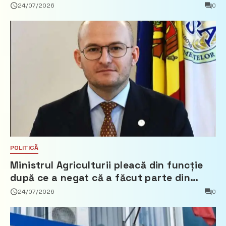
24/07/2026
0
POLITICĂ
Ministrul Agriculturii pleacă din funcție
după ce a negat că a făcut parte din
Partidul Democrat
24/07/2026
0