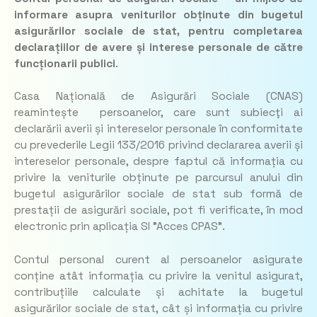
informare asupra veniturilor obținute din bugetul
asigurărilor sociale de stat, pentru completarea
declarațiilor de avere și interese personale de către
funcționarii publici
.
Casa Națională de Asigurări Sociale (CNAS)
reamintește persoanelor, care sunt subiecţi ai
declarării averii și intereselor personale în conformitate
cu prevederile Legii 133/2016 privind declararea averii și
intereselor personale, despre faptul că informația cu
privire la veniturile obținute pe parcursul anului din
bugetul asigurărilor sociale de stat sub formă de
prestații de asigurări sociale, pot fi verificate, în mod
electronic prin aplicația SI ”Acces CPAS”.
Contul personal curent al persoanelor asigurate
conține atât informația cu privire la venitul asigurat,
contribuțiile calculate și achitate la bugetul
asigurărilor sociale de stat, cât și informația cu privire