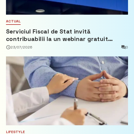
ACTUAL
Serviciul Fiscal de Stat invită
contribuabilii la un webinar gratuit
privind calculul impozitului pe bunurile
23/07/2026
0
imobiliare
LIFESTYLE