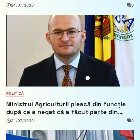
24/07/2026
0
POLITICĂ
Ministrul Agriculturii pleacă din funcție
după ce a negat că a făcut parte din
Partidul Democrat
24/07/2026
0