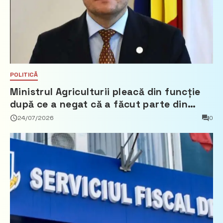
POLITICĂ
Ministrul Agriculturii pleacă din funcție
după ce a negat că a făcut parte din
Partidul Democrat
24/07/2026
0