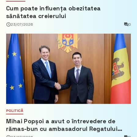
Cum poate influența obezitatea
sănătatea creierului
23/07/2026
0
POLITICĂ
Mihai Popșoi a avut o întrevedere de
rămas-bun cu ambasadorul Regatului
Țărilor de Jos, Fred Duijn