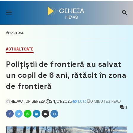
Skip
to
content
ACTUAL
ACTUAL
TOATE
Polițiștii de frontieră au salvat
un copil de 6 ani, rătăcit în zona
de frontieră
REDACTOR GENEZA
24/01/2025
1.613
0 MINUTES READ
0