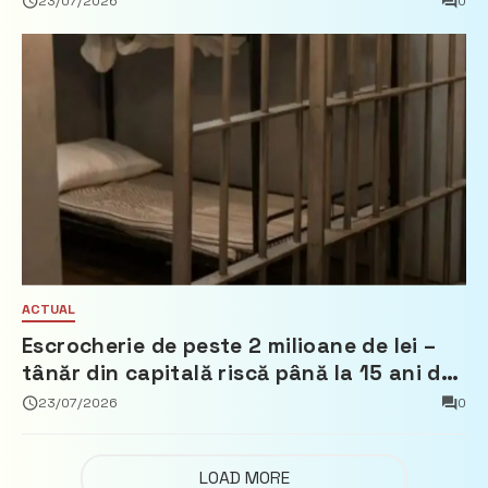
23/07/2026
0
ACTUAL
Escrocherie de peste 2 milioane de lei –
tânăr din capitală riscă până la 15 ani de
închisoare
23/07/2026
0
LOAD MORE