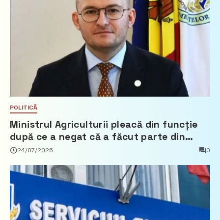
POLITICĂ
Ministrul Agriculturii pleacă din funcție
după ce a negat că a făcut parte din
Partidul Democrat
24/07/2026
0