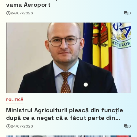
vama Aeroport
24/07/2026
0
POLITICĂ
Ministrul Agriculturii pleacă din funcție
după ce a negat că a făcut parte din
Partidul Democrat
24/07/2026
0