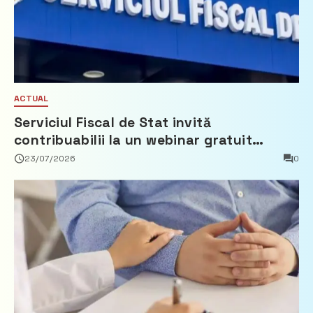
ACTUAL
Serviciul Fiscal de Stat invită
contribuabilii la un webinar gratuit
privind calculul impozitului pe bunurile
23/07/2026
0
imobiliare