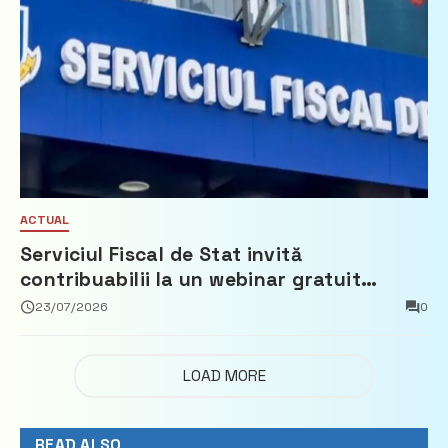
ACTUAL
Serviciul Fiscal de Stat invită
contribuabilii la un webinar gratuit
privind calculul impozitului pe bunurile
23/07/2026
0
imobiliare
LOAD MORE
READ ALSO