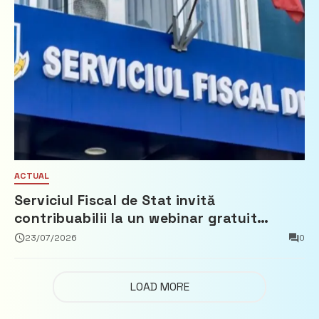
ACTUAL
Serviciul Fiscal de Stat invită
contribuabilii la un webinar gratuit
privind calculul impozitului pe bunurile
23/07/2026
0
imobiliare
LOAD MORE