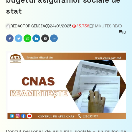
bugetul asigurărilor sociale de
stat
REDACTOR GENEZA
24/01/2025
13.736
1 MINUTES READ
0
Contul personal de asigurări sociale – un mijloc de