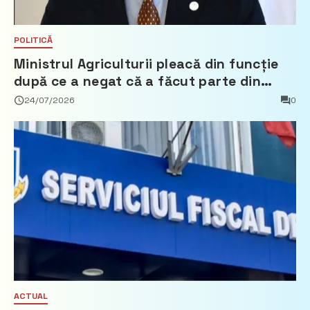
POLITICĂ
Ministrul Agriculturii pleacă din funcție
după ce a negat că a făcut parte din
Partidul Democrat
24/07/2026
0
ACTUAL