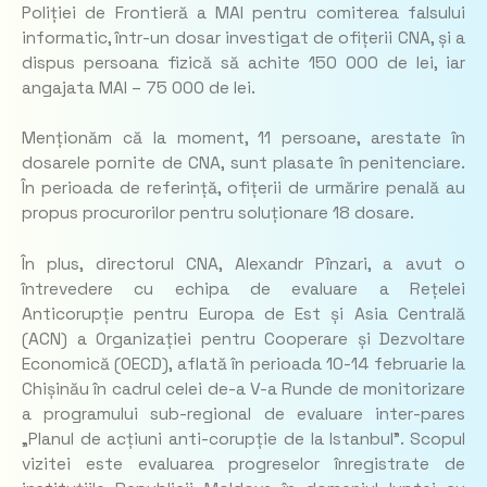
Poliției de Frontieră a MAI pentru comiterea falsului
informatic, într-un dosar investigat de ofițerii CNA, și a
dispus persoana fizică să achite 150 000 de lei, iar
angajata MAI – 75 000 de lei.
Menționăm că la moment, 11 persoane, arestate în
dosarele pornite de CNA, sunt plasate în penitenciare.
În perioada de referință, ofițerii de urmărire penală au
propus procurorilor pentru soluționare 18 dosare.
În plus, directorul CNA, Alexandr Pînzari, a avut o
întrevedere cu echipa de evaluare a Rețelei
Anticorupție pentru Europa de Est și Asia Centrală
(ACN) a Organizației pentru Cooperare și Dezvoltare
Economică (OECD), aflată în perioada 10-14 februarie la
Chișinău în cadrul celei de-a V-a Runde de monitorizare
a programului sub-regional de evaluare inter-pares
„Planul de acțiuni anti-corupție de la Istanbul”. Scopul
vizitei este evaluarea progreselor înregistrate de