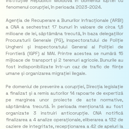
instituțiile Republicii Moldova în domeniul luptei cu
fenomenul corupției, în perioada 2023-2024.
Agenția de Recuperare a Bunurilor Infracționale (ARBI)
a CNA a sechestrat 17 bunuri în valoare de circa 1,6
milioane de lei, săptămâna trecută, în baza delegațiilor
Procuraturii Generale (PG), Inspectoratului de Poliție
Ungheni și Inspectoratului General al Poliției de
Frontieră (IGPF) al MAI. Printre acestea se numără 15
mijloace de transport și 2 terenuri agricole. Bunurile au
fost indisponibilizate într-un caz de trafic de ființe
umane și organizarea migrației ilegale.
Pe domeniul de prevenire a corupției, Direcția legislație
a finalizat și a remis autorilor 14 rapoarte de expertiză
pe marginea unor proiecte de acte normative,
săptămâna trecută. În perioada menționată au fost
organizate 3 instruiri anticorupție. CNA notifică
finalizarea a 4 analize operaționale, eliberarea a 132 de
caziere de integritate, recepționarea a 42 de apeluri la