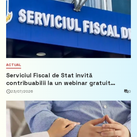
ACTUAL
Serviciul Fiscal de Stat invită
contribuabilii la un webinar gratuit
privind calculul impozitului pe bunurile
23/07/2026
0
imobiliare