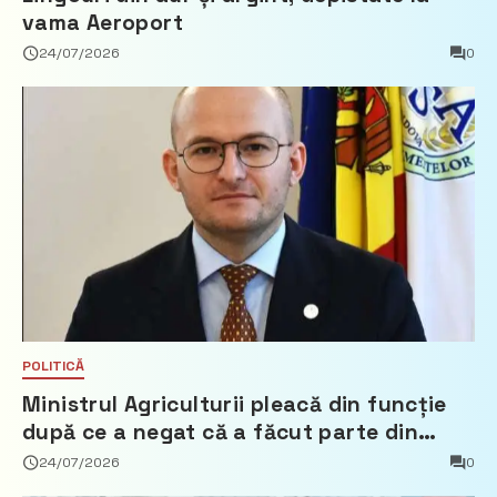
vama Aeroport
24/07/2026
0
POLITICĂ
Ministrul Agriculturii pleacă din funcție
după ce a negat că a făcut parte din
Partidul Democrat
24/07/2026
0