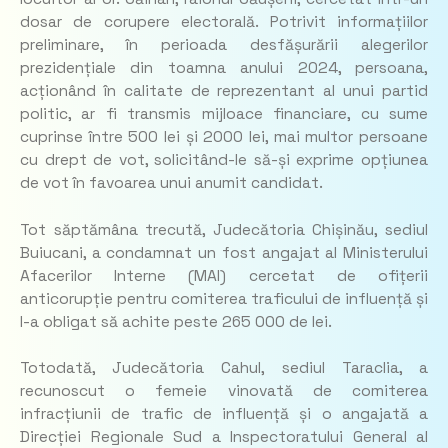
dosar de corupere electorală. Potrivit informațiilor
preliminare, în perioada desfășurării alegerilor
prezidențiale din toamna anului 2024, persoana,
acționând în calitate de reprezentant al unui partid
politic, ar fi transmis mijloace financiare, cu sume
cuprinse între 500 lei și 2000 lei, mai multor persoane
cu drept de vot, solicitând-le să-și exprime opțiunea
de vot în favoarea unui anumit candidat.
Tot săptămâna trecută, Judecătoria Chișinău, sediul
Buiucani, a condamnat un fost angajat al Ministerului
Afacerilor Interne (MAI) cercetat de ofițerii
anticorupție pentru comiterea traficului de influență și
l-a obligat să achite peste 265 000 de lei.
Totodată, Judecătoria Cahul, sediul Taraclia, a
recunoscut o femeie vinovată de comiterea
infracțiunii de trafic de influență și o angajată a
Direcției Regionale Sud a Inspectoratului General al