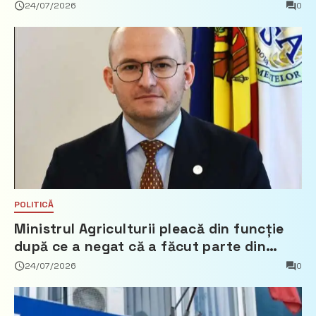
24/07/2026
0
POLITICĂ
Ministrul Agriculturii pleacă din funcție
după ce a negat că a făcut parte din
Partidul Democrat
24/07/2026
0