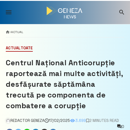
Skip
to
content
ACTUAL
ACTUAL
TOATE
Centrul Național Anticorupție
raportează mai multe activități,
desfășurate săptămâna
trecută pe componenta de
combatere a corupție
REDACTOR GENEZA
17/02/2025
3.699
2 MINUTES READ
0