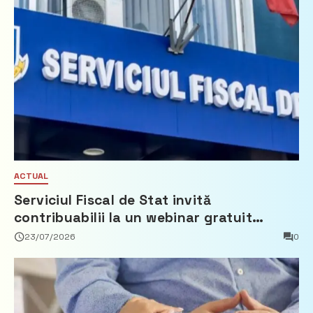
ACTUAL
Serviciul Fiscal de Stat invită
contribuabilii la un webinar gratuit
privind calculul impozitului pe bunurile
23/07/2026
0
imobiliare