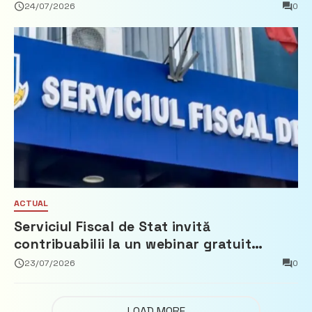
Partidul Democrat
24/07/2026
0
ACTUAL
Serviciul Fiscal de Stat invită
contribuabilii la un webinar gratuit
privind calculul impozitului pe bunurile
23/07/2026
0
imobiliare
LOAD MORE