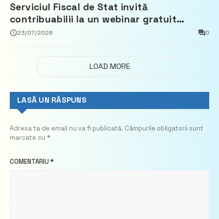
Serviciul Fiscal de Stat invită
contribuabilii la un webinar gratuit
privind calculul impozitului pe bunurile
23/07/2026
0
imobiliare
LOAD MORE
LASĂ UN RĂSPUNS
Adresa ta de email nu va fi publicată.
Câmpurile obligatorii sunt
marcate cu
*
COMENTARIU
*