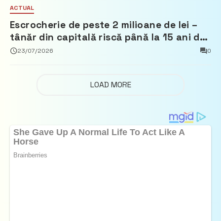
ACTUAL
Escrocherie de peste 2 milioane de lei –
tânăr din capitală riscă până la 15 ani de
închisoare
23/07/2026
0
LOAD MORE