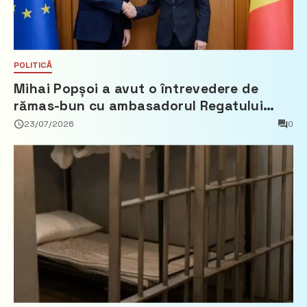
POLITICĂ
Mihai Popșoi a avut o întrevedere de
rămas-bun cu ambasadorul Regatului
Țărilor de Jos, Fred Duijn
23/07/2026
0