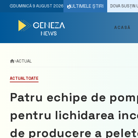
Skip
ULTIMELE ȘTIRI
ABSOLVENȚII DE LICEU DIN REPUBLICA MOLDOVA SUSȚIN ULTIMA PROBĂ
DUMINICĂ 9 AUGUST 2026
to
content
ACASĂ
ACTUAL
ACTUAL
TOATE
Patru echipe de pomp
pentru lichidarea inc
de producere a pelet