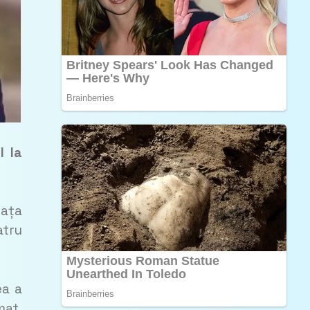
l la
fața
atru
ea a
mat.