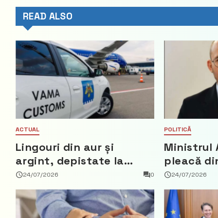
READ ALSO
ACTUAL
POLITICĂ
Lingouri din aur și
Ministrul 
argint, depistate la
pleacă di
vama Aeroport
ce a nega
24/07/2026
0
24/07/2026
parte din
Democrat