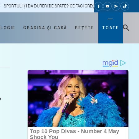
DĂ DURERI DE SPATE? CE FACI GREȘIT ȘI CÂND SĂ APELEZI LA MEDIC
OLOGIE
GRĂDINĂ ȘI CASĂ
REȚETE
TOATE
e