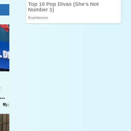
t
0
e