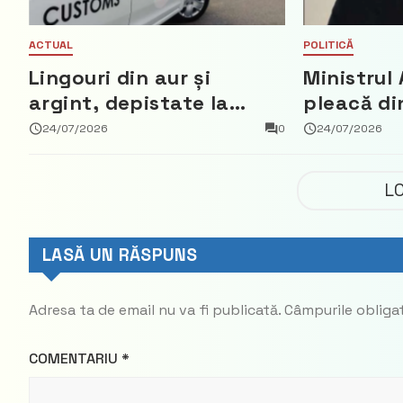
ACTUAL
POLITICĂ
Lingouri din aur și
Ministrul 
argint, depistate la
pleacă di
vama Aeroport
ce a nega
24/07/2026
0
24/07/2026
parte din
Democrat
L
LASĂ UN RĂSPUNS
Adresa ta de email nu va fi publicată.
Câmpurile obliga
COMENTARIU
*