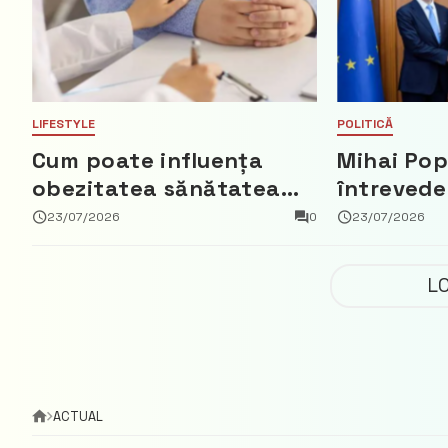
LIFESTYLE
POLITICĂ
Cum poate influența
Mihai Pop
obezitatea sănătatea
întrevede
creierului
bun cu a
23/07/2026
0
23/07/2026
Regatului 
Fred Duij
L
ACTUAL