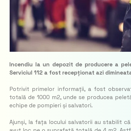
Incendiu la un depozit de producere a pelet
Serviciul 112 a fost recepționat azi dimineata
Potrivit primelor informații, a fost observ
totală de 1000 m2, unde se producea peletă.
echipe de pompieri și salvatori.
Ajunși, la fața locului salvatorii au stabili
avut loc pe o suprafață totală de 4 m2. Astfe