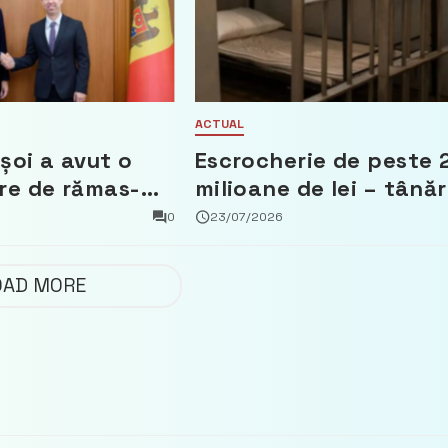
ACTUAL
șoi a avut o
Escrocherie de peste 
re de rămas-
milioane de lei – tânăr
mbasadorul
din capitală riscă pân
0
23/07/2026
Țărilor de Jos,
la 15 ani de închisoare
n
OAD MORE