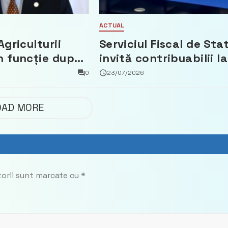
ACTUAL
Agriculturii
Serviciul Fiscal de Sta
n funcție după
invită contribuabilii la
t că a făcut
un webinar gratuit
0
23/07/2026
 Partidul
privind calculul
impozitului pe bunuril
OAD MORE
imobiliare
torii sunt marcate cu
*