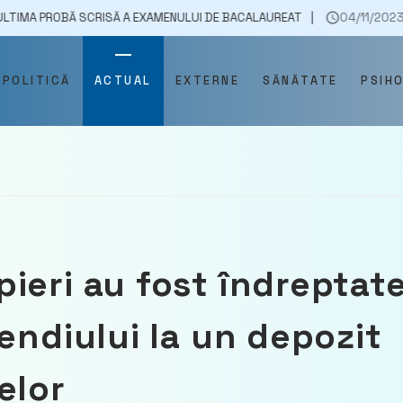
 SCRISĂ A EXAMENULUI DE BACALAUREAT
04/11/2023
SPORTUL ÎȚI 
POLITICĂ
ACTUAL
EXTERNE
SĂNĂTATE
PSIH
ieri au fost îndreptat
endiului la un depozit
elor