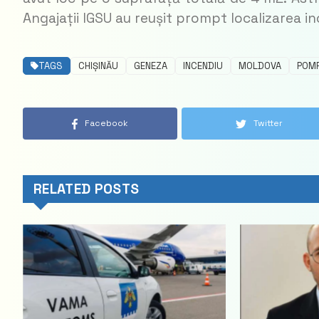
Angajații IGSU au reușit prompt localizarea in
TAGS
CHIȘINĂU
GENEZA
INCENDIU
MOLDOVA
POMP
Facebook
Twitter
RELATED POSTS