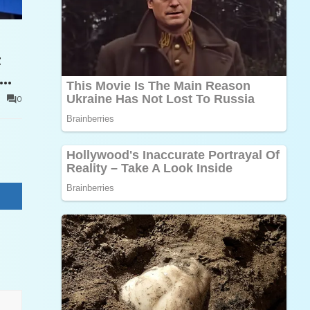
t
0
e