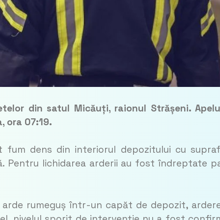
elor din satul Micăuți, raionul Strășeni. Apelu
, ora 07:19.
at fum dens din interiorul depozitului cu supra
 Pentru lichidarea arderii au fost îndreptate p
t că arde rumeguș într-un capăt de depozit, arder
l, nivelul sporit de intervenție nu a fost confir