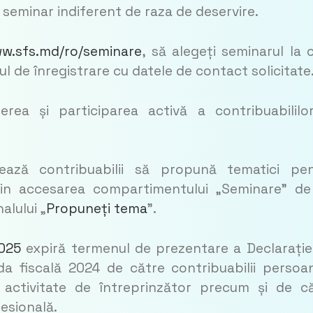
e seminar indiferent de raza de deservire.
w.sfs.md/ro/seminare
, să alegeți seminarul la 
rul de înregistrare cu datele de contact solicitate
ierea și participarea activă a contribuabililo
jează contribuabilii să propună tematici pe
rin accesarea compartimentului „Seminare” d
alului „
Propuneți tema
”.
025
expiră termenul de prezentare a Declarație
da fiscală 2024 de către contribuabilii persoa
ă activitate de întreprinzător precum și de c
fesională.