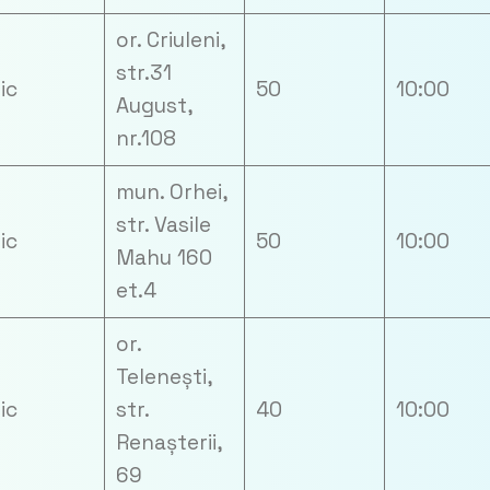
or. Criuleni,
str.31
zic
50
10:00
August,
nr.108
mun. Orhei,
str. Vasile
zic
50
10:00
Mahu 160
et.4
or.
Telenești,
zic
str.
40
10:00
Renașterii,
69