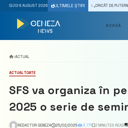
Skip
ULTIMELE ȘTIRI
5/2025
JOI 6 AUGUST 2026
OPINIE// ALEXANDR STOIANOGLO: „ORICÂT DE PUTERNICE AR FI PA
to
content
ACASĂ
ACTUAL
ACTUAL
TOATE
SFS va organiza în p
2025 o serie de semi
REDACTOR GENEZA
25/02/2025
3.771
2 MINUTES READ