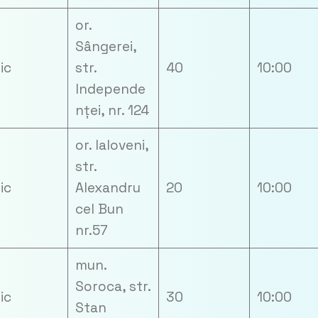
or.
Sângerei,
zic
str.
40
10:00
Independe
nței, nr. 124
or. Ialoveni,
str.
zic
Alexandru
20
10:00
cel Bun
nr.57
mun.
Soroca, str.
zic
30
10:00
Stan