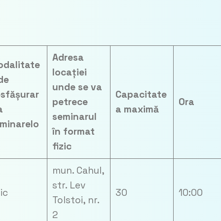
Adresa
dalitate
locației
de
unde se va
sfășurar
Capacitate
petrece
Ora
a
a maximă
seminarul
minarelo
în format
fizic
mun. Cahul,
str. Lev
zic
30
10:00
Tolstoi, nr.
2