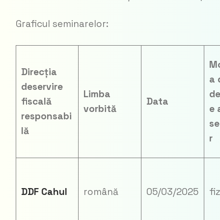
Graficul seminarelor:
Mo
Direcția
a 
deservire
Limba
de
fiscală
Data
vorbită
e 
responsabi
se
lă
r
DDF Cahul
română
05/03/2025
fi