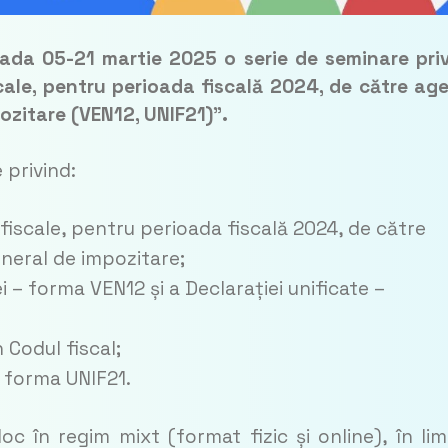
ioada 05-21 martie 2025 o serie de seminare pri
iscale, pentru perioada fiscală 2024, de către age
ozitare (VEN12, UNIF21)”.
 privind:
r fiscale, pentru perioada fiscală 2024, de către
eneral de impozitare;
 – forma VEN12 și a Declarației unificate –
n Codul fiscal;
– forma UNIF21.
c în regim mixt (format fizic și online), în lim