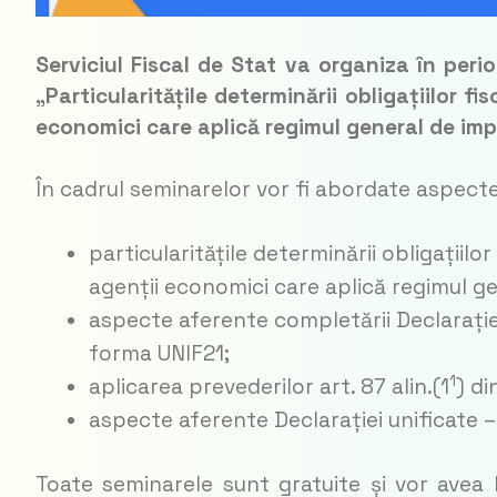
Serviciul Fiscal de Stat va organiza în per
„Particularitățile determinării obligațiilor f
economici care aplică regimul general de imp
În cadrul seminarelor vor fi abordate aspecte
particularitățile determinării obligațiilo
agenții economici care aplică regimul g
aspecte aferente completării Declarației
forma UNIF21;
1
aplicarea prevederilor art. 87 alin.(1
) di
aspecte aferente Declarației unificate 
Toate seminarele sunt gratuite și vor avea lo