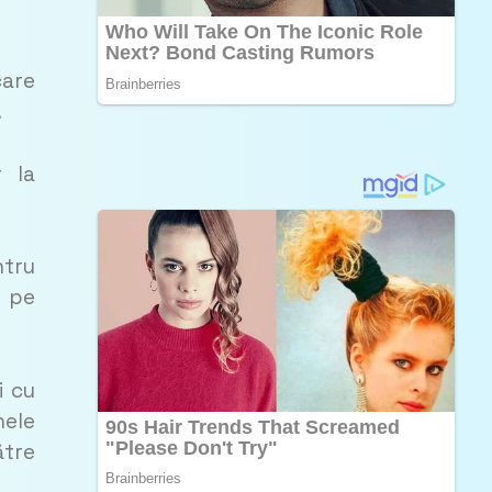
care
.
r la
ntru
e pe
i cu
nele
ătre