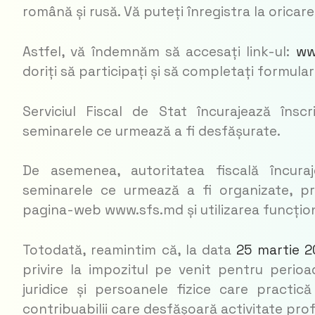
română și rusă. Vă puteți înregistra la oricar
Astfel, vă îndemnăm să accesați link-ul:
ww
doriți să participați și să completați formula
Serviciul Fiscal de Stat încurajează înscr
seminarele ce urmează a fi desfășurate.
De asemenea, autoritatea fiscală încura
seminarele ce urmează a fi organizate, p
pagina-web www.sfs.md și utilizarea funcțion
Totodată, reamintim că, la data
25 martie 2
privire la impozitul pe venit pentru perioa
juridice și persoanele fizice care practic
contribuabilii care desfășoară activitate pro