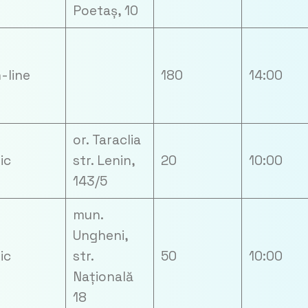
Poetaș, 10
-line
180
14:00
or. Taraclia
zic
str. Lenin,
20
10:00
143/5
mun.
Ungheni,
zic
str.
50
10:00
Națională
18