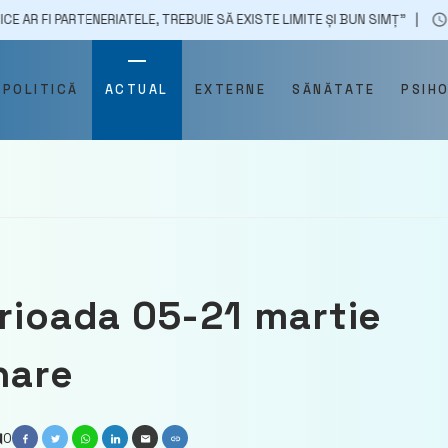
RTENERIATELE, TREBUIE SĂ EXISTE LIMITE ȘI BUN SIMȚ”
30/10/202
POLITICĂ
ACTUAL
EXTERNE
SĂNĂTATE
PSIH
erioada 05-21 martie
nare
0