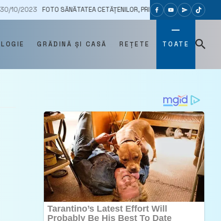
3
FOTO SĂNĂTATEA CETĂȚENILOR, PRIORITARĂ PENTRU ECHIPA LUI ILAN Ș
OLOGIE
GRĂDINĂ ȘI CASĂ
REȚETE
TOATE