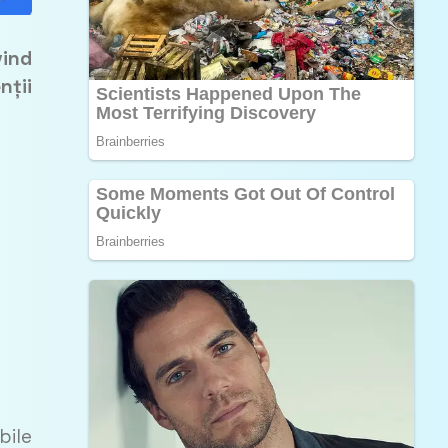
vind
nții
bile