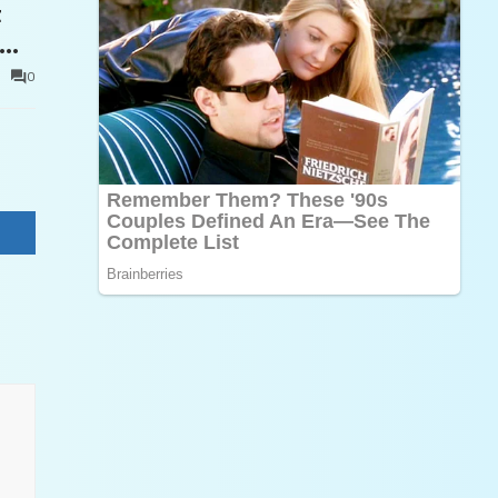
t
0
e