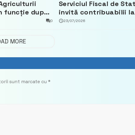
Agriculturii
Serviciul Fiscal de Sta
n funcție după
invită contribuabilii la
t că a făcut
un webinar gratuit
0
23/07/2026
 Partidul
privind calculul
impozitului pe bunuril
OAD MORE
imobiliare
torii sunt marcate cu
*