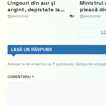
Lingouri din aur și
Ministrul 
argint, depistate la
pleacă di
vama Aeroport
ce a nega
24/07/2026
0
24/07/2026
parte din
Democrat
L
LASĂ UN RĂSPUNS
Adresa ta de email nu va fi publicată.
Câmpurile obliga
COMENTARIU
*