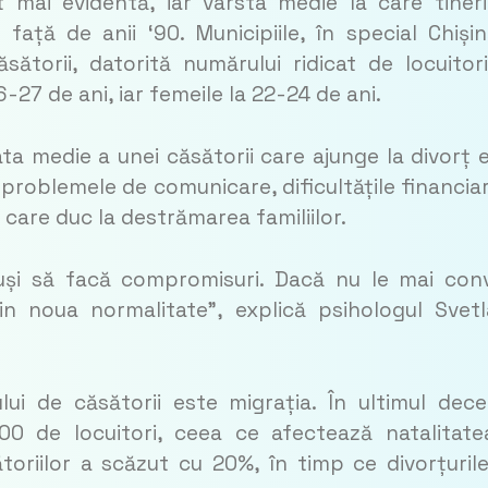
mai evidentă, iar vârsta medie la care tinerii
 față de anii ‘90. Municipiile, în special Chișin
ătorii, datorită numărului ridicat de locuitori
-27 de ani, iar femeile la 22-24 de ani.
ta medie a unei căsătorii care ajunge la divorț 
ă problemele de comunicare, dificultățile financiar
 care duc la destrămarea familiilor.
uși să facă compromisuri. Dacă nu le mai con
evin noua normalitate”, explică psihologul Svet
ui de căsătorii este migrația. În ultimul dece
0 de locuitori, ceea ce afectează natalitate
toriilor a scăzut cu 20%, în timp ce divorțuril