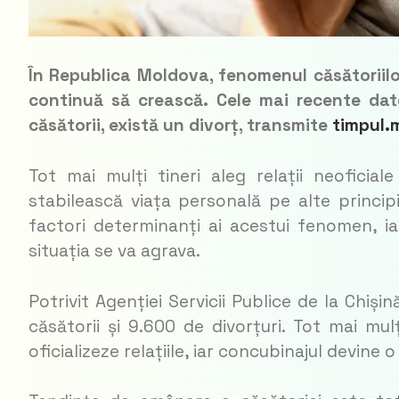
În Republica Moldova, fenomenul căsătoriilor
continuă să crească. Cele mai recente date
căsătorii, există un divorț
,
transmite
timpul.
Tot mai mulți tineri aleg relații neoficia
stabilească viața personală pe alte principi
factori determinanți ai acestui fenomen, iar
situația se va agrava.
Potrivit Agenției Servicii Publice de la Chiș
căsătorii și 9.600 de divorțuri. Tot mai m
oficializeze relațiile, iar concubinajul devine 