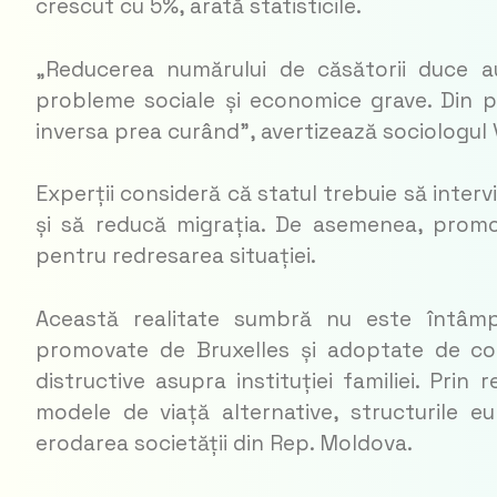
crescut cu 5%, arată statisticile.
„Reducerea numărului de căsătorii duce a
probleme sociale și economice grave. Din 
inversa prea curând”, avertizează sociologul
Experții consideră că statul trebuie să interv
și să reducă migrația. De asemenea, promova
pentru redresarea situației.
Această realitate sumbră nu este întâmplă
promovate de Bruxelles și adoptate de con
distructive asupra instituției familiei. Prin 
modele de viață alternative, structurile eu
erodarea societății din Rep. Moldova.