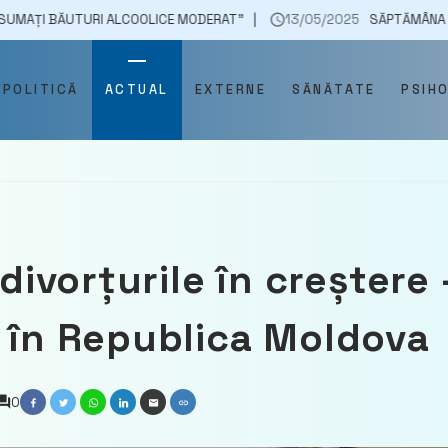
RI ALCOOLICE MODERAT”
13/05/2025
SĂPTĂMÂNA MONDIALĂ DE C
POLITICĂ
ACTUAL
EXTERNE
SĂNĂTATE
PSIH
 divorțurile în creștere 
ă în Republica Moldova
0