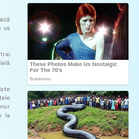
oacă
e va
trai
ială
iste
tele
unor
v la