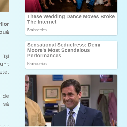
ilor
două
 își
sunt
ate,
0 de
r să