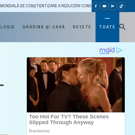
ONȘTIENTIZARE A REDUCERII CONSUMULUI DE SARE
04/02/2025
OLOGIE
GRĂDINĂ ȘI CASĂ
REȚETE
TOATE
–