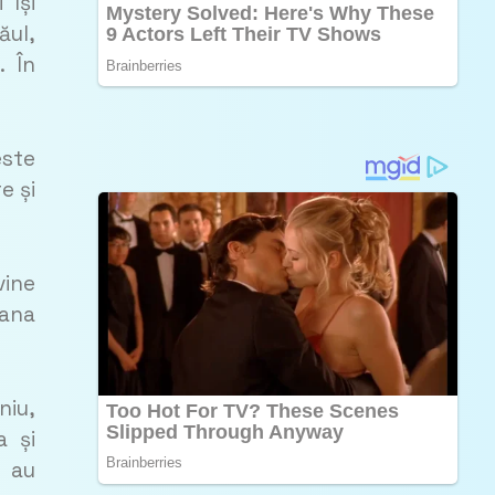
 își
ăul,
. În
este
e și
vine
lana
niu,
a și
e au