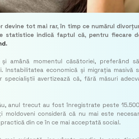
 devine tot mai rar, în timp ce numărul divorțur
 statistice indică faptul că, pentru fiecare 
md
.
le și amână momentul căsătoriei, preferând să
i. Instabilitatea economică și migrația masivă 
 specialiștii avertizează că, fără măsuri adecv
inău, anul trecut au fost înregistrate peste 15.50
ulți moldoveni consideră că nu mai este necesa
o practică din ce în ce mai acceptată social.