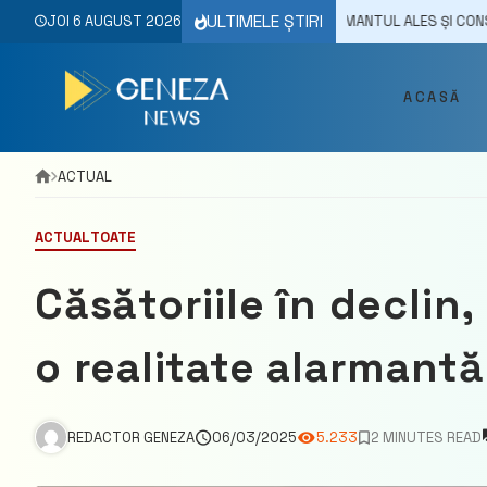
Skip
ULTIMELE ȘTIRI
MANDĂRI: “INFORMAȚI-VĂ DESPRE SPUMANTUL ALES ȘI CONSUMAȚI BĂUTU
JOI 6 AUGUST 2026
to
content
ACASĂ
ACTUAL
ACTUAL
TOATE
Căsătoriile în declin,
o realitate alarmant
REDACTOR GENEZA
06/03/2025
5.233
2 MINUTES READ