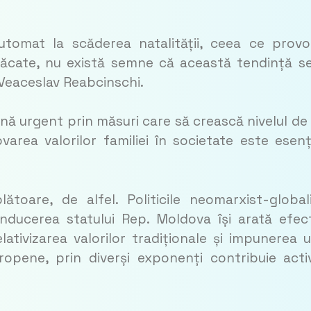
utomat la scăderea natalității, ceea ce prov
păcate, nu există semne că această tendință s
 Veaceslav Reabcinschi.
ină urgent prin măsuri care să crească nivelul de 
rea valorilor familiei în societate este esenț
toare, de alfel. Politicile neomarxist-global
ducerea statului Rep. Moldova își arată efec
relativizarea valorilor tradiționale și impunerea 
ropene, prin diverși exponenți contribuie acti