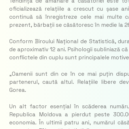
Tendința de amânare a căsătoriei este tot 
oficializează relațiile a crescut cu șase ani
continuă să înregistreze cele mai multe căs
prezent, bărbații se căsătoresc în medie la 26
Conform Biroului Național de Statistică, dura
de aproximativ 12 ani. Psihologii subliniază c
conflictele din cuplu sunt principalele motive
„Oamenii sunt din ce în ce mai puțin disp
partenerul, caută altul. Relațiile libere d
Gorea.
Un alt factor esențial în scăderea numărul
Republica Moldova a pierdut peste 300.00
economia. În ultimii patru ani, numărul căsă