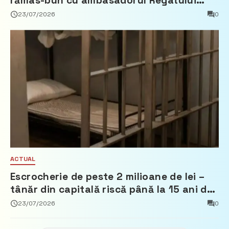
rămas-bun cu ambasadorul Regatului
Țărilor de Jos, Fred Duijn
23/07/2026
0
ACTUAL
Escrocherie de peste 2 milioane de lei –
tânăr din capitală riscă până la 15 ani de
închisoare
23/07/2026
0