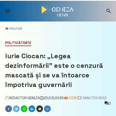
Skip
to
content
POLITICĂ
POLITICĂ
TOATE
Iurie Ciocan: „Legea
dezinformării” este o cenzură
mascată și se va întoarce
împotriva guvernării
REDACTOR GENEZA
25/03/2025
7.030
1 MINUTES READ
0