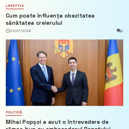
LIFESTYLE
Cum poate influența obezitatea
sănătatea creierului
23/07/2026
0
POLITICĂ
Mihai Popșoi a avut o întrevedere de