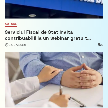
ACTUAL
Serviciul Fiscal de Stat invită
contribuabilii la un webinar gratuit
privind calculul impozitului pe bunurile
23/07/2026
0
imobiliare