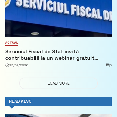
ACTUAL
Serviciul Fiscal de Stat invită
contribuabilii la un webinar gratuit
privind calculul impozitului pe bunurile
23/07/2026
0
imobiliare
LOAD MORE
READ ALSO