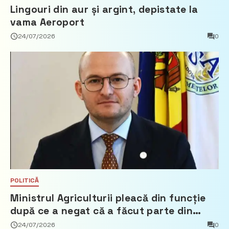
Lingouri din aur și argint, depistate la
vama Aeroport
24/07/2026
0
POLITICĂ
Ministrul Agriculturii pleacă din funcție
după ce a negat că a făcut parte din
Partidul Democrat
24/07/2026
0