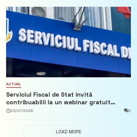
ACTUAL
Serviciul Fiscal de Stat invită
contribuabilii la un webinar gratuit
privind calculul impozitului pe bunurile
23/07/2026
0
imobiliare
LOAD MORE