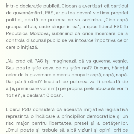
Într-o declarație publică, Ciocan a avertizat că partidul
de guvernământ, PAS, ar putea deveni victima propriei
politici, odată ce puterea se va schimba
. „Cine sapă
groapa altuia, cade singur în ea”,
a spus liderul PSD în
Republica Moldova, subliniind că orice încercare de a
controla discursul public se va întoarce împotriva celor
care o inițiază.
„
Nu cred că PAS își imaginează că va guverna veșnic.
Sau poate știe ceva ce nu știm noi? Oricum, hârlețul
celor de la guvernare e mereu ocupat: sapă, sapă, sapă.
Dar până când? Imediat ce puterea va fi preluată de
alții, primii care vor simți pe propria piele abuzurile vor fi
tot ei”
, a declarat Ciocan.
Liderul PSD consideră că această inițiativă legislativă
reprezintă o încălcare a principiilor democratice și un
risc major pentru libertatea presei și a cetățenilor.
„
Omul poate și trebuie să aibă viziuni și opinii critice