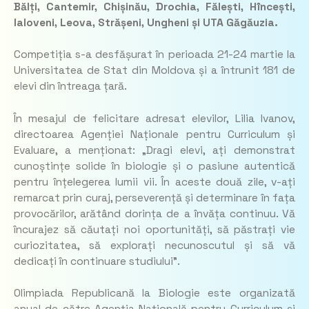
Bălți, Cantemir, Chișinău, Drochia, Fălești, Hîncești,
Ialoveni, Leova, Strășeni, Ungheni și UTA Găgăuzia.
Competiția s-a desfășurat în perioada 21-24 martie la
Universitatea de Stat din Moldova și a întrunit 181 de
elevi din întreaga țară.
În mesajul de felicitare adresat elevilor, Lilia Ivanov,
directoarea Agenției Naționale pentru Curriculum și
Evaluare, a menționat: „Dragi elevi, ați demonstrat
cunoștințe solide în biologie și o pasiune autentică
pentru înțelegerea lumii vii. În aceste două zile, v-ați
remarcat prin curaj, perseverență și determinare în fața
provocărilor, arătând dorința de a învăța continuu. Vă
încurajez să căutați noi oportunități, să păstrați vie
curiozitatea, să explorați necunoscutul și să vă
dedicați în continuare studiului”.
Olimpiada Republicană la Biologie este organizată
anual de către Agenția Națională pentru Curriculum și