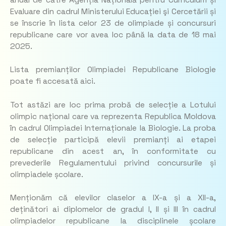
Evaluare din cadrul Ministerului Educației şi Cercetării și
se înscrie în lista celor 23 de olimpiade și concursuri
republicane care vor avea loc până la data de 18 mai
2025.
Lista premianților Olimpiadei Republicane Biologie
poate fi accesată aici.
Tot astăzi are loc prima probă de selecție a Lotului
olimpic național care va reprezenta Republica Moldova
în cadrul Olimpiadei Internaționale la Biologie. La proba
de selecție participă elevii premianți ai etapei
republicane din acest an, în conformitate cu
prevederile Regulamentului privind concursurile și
olimpiadele școlare.
Menționăm că elevilor claselor a IX-a și a XII-a,
deținători ai diplomelor de gradul I, II și III în cadrul
olimpiadelor republicane la disciplinele școlare