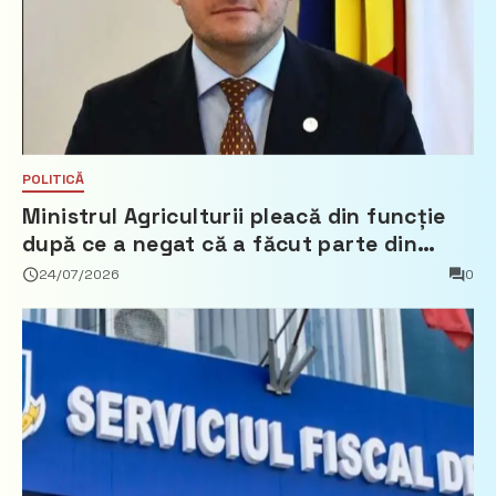
POLITICĂ
Ministrul Agriculturii pleacă din funcție
după ce a negat că a făcut parte din
Partidul Democrat
24/07/2026
0