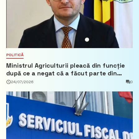
POLITICĂ
Ministrul Agriculturii pleacă din funcție
după ce a negat că a făcut parte din
Partidul Democrat
24/07/2026
0