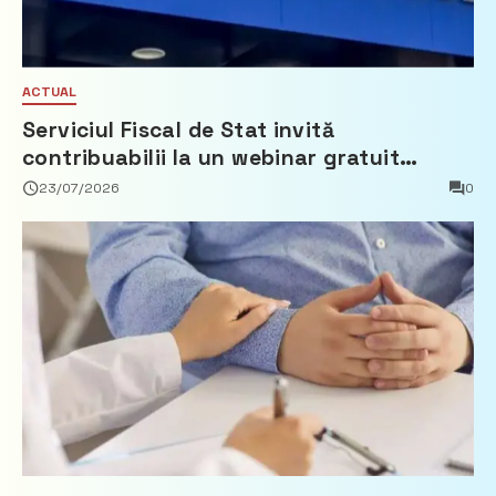
ACTUAL
Serviciul Fiscal de Stat invită
contribuabilii la un webinar gratuit
privind calculul impozitului pe bunurile
23/07/2026
0
imobiliare