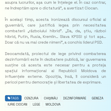
asupra lucrurilor, așa cum le înțelege el. În caz contrar,
ne îndreptăm spre o dictatură”,
a avertizat Ciocan.
În același timp, acesta ironizează discursul oficial al
guvernării, care justifică legea prin necesitatea
combaterii „războiului hibrid”. „
Da, da, știu, război
hibrid, Putin, Rusia, Kremlin… Slava KPSS! și tot așa…
Doar că nu va mai crede nimeni
”, a conchis liderul PSD.
Deocamdată, proiectul de lege privind combaterea
dezinformării este în dezbatere publică, iar guvernarea
susține că acesta este necesar pentru a proteja
spațiul informațional al Republicii Moldova de
influențele externe. Opoziția, însă, îl consideră un
pericol pentru democrație și libertatea de exprimare.
TAGS
CENZURA
CHIȘINĂU
DEZINFORMARE
GENEZA
IURIE CIOCAN
LEGE
MOLDOVA