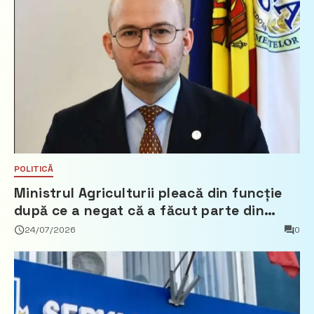
POLITICĂ
Ministrul Agriculturii pleacă din funcție
după ce a negat că a făcut parte din
Partidul Democrat
24/07/2026
0