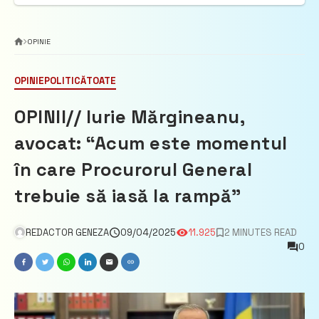
OPINIE
OPINIE
POLITICĂ
TOATE
OPINII// Iurie Mărgineanu,
avocat: “Acum este momentul
în care Procurorul General
trebuie să iasă la rampă”
REDACTOR GENEZA
09/04/2025
11.925
2 MINUTES READ
0