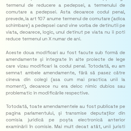
termenul de reducere a pedepsei, a termenului de
comutare a pedepsei. Asta deoarece codul penal,
prevede, la art 107 anume termenul de comutare (adica
schimbare) a pedepsei cand vine vorba de detinutii pe
viata, deoarece, logic, unul detinut pe viata nu ii poti
reduce termenul un X numar de ani.
Aceste doua modificari au fost facute sub formă de
amendamente și integrate în alte proiecte de lege
care vizau modificari la codul penal. Totodată, eu am
semnat ambele amendamente, fără să pasez către
cineva din colegi (asa cum mai practica unii la
moment), deoarece nu era deloc nimic dubios sau
problematic in modificările respective.
Totodată, toate amendamentele au fost publicate pe
pagina parlamentului, și transmise deputaților din
comisia juridică pe poșta electronică anterior
examinării în comisie. Mai mult decat atât, unii juristi