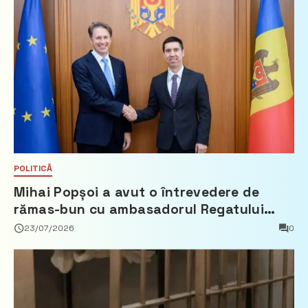
POLITICĂ
Mihai Popșoi a avut o întrevedere de
rămas-bun cu ambasadorul Regatului
Țărilor de Jos, Fred Duijn
23/07/2026
0