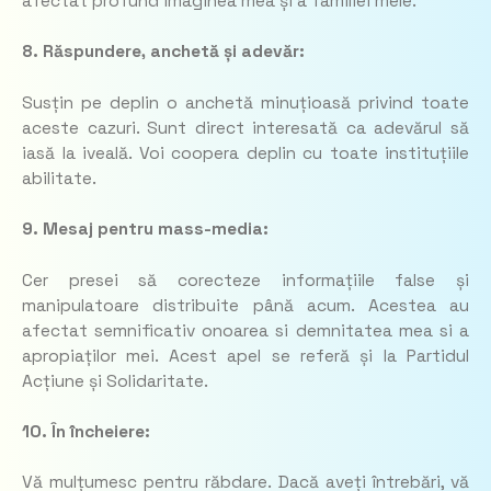
afectat profund imaginea mea și a familiei mele.
8. Răspundere, anchetă și adevăr:
Susțin pe deplin o anchetă minuțioasă privind toate
aceste cazuri. Sunt direct interesată ca adevărul să
iasă la iveală. Voi coopera deplin cu toate instituțiile
abilitate.
9. Mesaj pentru mass-media:
Cer presei să corecteze informațiile false și
manipulatoare distribuite până acum. Acestea au
afectat semnificativ onoarea si demnitatea mea si a
apropiaților mei. Acest apel se referă și la Partidul
Acțiune și Solidaritate.
10. În încheiere:
Vă mulțumesc pentru răbdare. Dacă aveți întrebări, vă