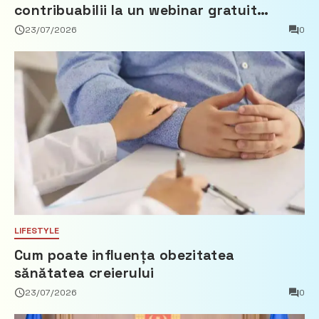
contribuabilii la un webinar gratuit
privind calculul impozitului pe bunurile
23/07/2026
0
imobiliare
LIFESTYLE
Cum poate influența obezitatea
sănătatea creierului
23/07/2026
0