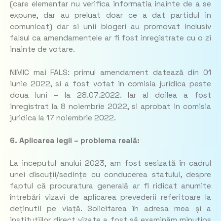
(care elementar nu verifica informatia inainte de a se
expune, dar au preluat doar ce a dat partidul in
comunicat) dar si unii blogeri au promovat inclusiv
falsul ca amendamentele ar fi fost inregistrate cu o zi
inainte de votare.
NIMIC mai FALS: primul amendament datează din 01
iunie 2022, si a fost votat in comisia juridica peste
doua luni – la 28.07.2022. Iar al doilea a fost
inregistrat la 8 noiembrie 2022, si aprobat in comisia
juridica la 17 noiembrie 2022.
6. Aplicarea legii – problema reală:
La inceputul anului 2023, am fost sesizată în cadrul
unei discuții/sedințe cu conducerea statului, despre
faptul că procuratura generală ar fi ridicat anumite
întrebări vizavi de aplicarea prevederii referitoare la
deținutii pe viață. Solicitarea în adresa mea și a
instituțiilor direct vizate a fost să examinăm minuțios