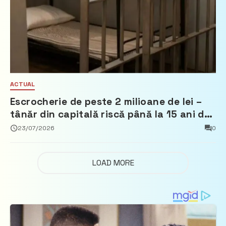
ACTUAL
Escrocherie de peste 2 milioane de lei –
tânăr din capitală riscă până la 15 ani de
închisoare
23/07/2026
0
LOAD MORE