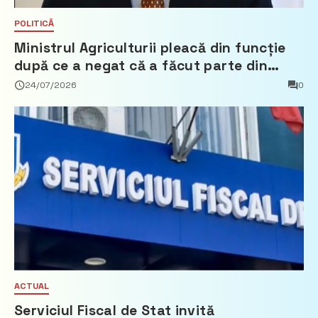
POLITICĂ
Ministrul Agriculturii pleacă din funcție
după ce a negat că a făcut parte din
Partidul Democrat
24/07/2026
0
ACTUAL
Serviciul Fiscal de Stat invită