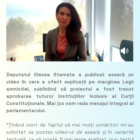
Deputatul Olesea Stamate a publicat aseară un
video în care a oferit explicații pe marginea Legii
amnistiei, subliniind că proiectul a fost trecut
aprobarea tuturor instituțiilor inclusiv al Curții
Constituționale. Mai jos vom reda mesajul integral al
parlamentarului.
“Ținând cont de faptul că mai mulți urmăritori mi-au
solicitat sa postez video-ul de aseară și în variantă
textuală, ca să poate fi mai lesne analizat, pun textul