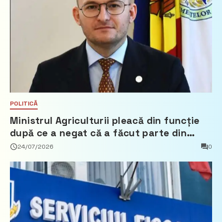
POLITICĂ
Ministrul Agriculturii pleacă din funcție
după ce a negat că a făcut parte din
Partidul Democrat
24/07/2026
0