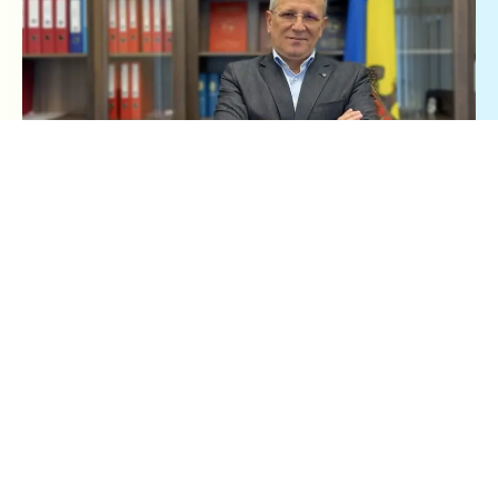
M-am văzut nevoit să vin și eu cu o reacție la cele
întâmplate ieri, legate de scrisoarea Veronicăi
Dragalin.
Am ascultat cu mare atenție pe stimata doamnă
Cristina Cebotari, care dădea citire acestei scrisori
buclucașe. Sincer să fiu, îmi venea să aplaud ceea ce
auzeam. Mi-am zis: „Măcar în al doisprezecelea ceas!”