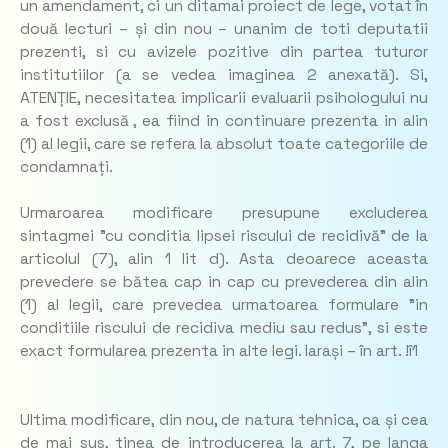
un amendament, ci un ditamai proiect de lege, votat în
două lecturi – și din nou – unanim de toti deputatii
prezenti, si cu avizele pozitive din partea tuturor
institutiilor (a se vedea imaginea 2 anexată). Si,
ATENȚIE, necesitatea implicarii evaluarii psihologului nu
a fost exclusă , ea fiind in continuare prezenta in alin
(1) al legii, care se refera la absolut toate categoriile de
condamnați.
Urmaroarea modificare presupune excluderea
sintagmei ”cu conditia lipsei riscului de recidivă” de la
articolul (7), alin 1 lit d). Asta deoarece aceasta
prevedere se bătea cap in cap cu prevederea din alin
(1) al legii, care prevedea urmatoarea formulare ”in
conditiile riscului de recidiva mediu sau redus”, si este
exact formularea prezenta in alte legi. Iarași – în art. !î1
Ultima modificare, din nou, de natura tehnica, ca și cea
de mai sus, tinea de introducerea la art. 7, pe langa