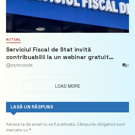
ACTUAL
Serviciul Fiscal de Stat invită
contribuabilii la un webinar gratuit
privind calculul impozitului pe bunurile
23/07/2026
0
imobiliare
LOAD MORE
LASĂ UN RĂSPUNS
Adresa ta de email nu va fi publicată.
Câmpurile obligatorii sunt
marcate cu
*