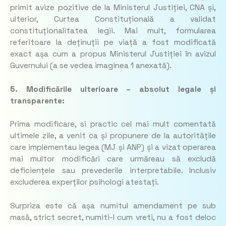
primit avize pozitive de la Ministerul Justiției, CNA și,
ulterior, Curtea Constituțională a validat
constituționalitatea legii. Mai mult, formularea
referitoare la deținuții pe viață a fost modificată
exact așa cum a propus Ministerul Justiției în avizul
Guvernului (a se vedea imaginea 1 anexată).
5. Modificările ulterioare – absolut legale și
transparente:
Prima modificare, si practic cel mai mult comentată
ultimele zile, a venit ca și propunere de la autoritățile
care implementau legea (MJ și ANP) și a vizat operarea
mai multor modificări care urmăreau să excludă
deficiențele sau prevederile interpretabile. Inclusiv
excluderea experților psihologi atestați.
Surpriza este că așa numitul amendament pe sub
masă, strict secret, numiti-l cum vreti, nu a fost deloc