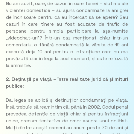
Nu am auzit, oare, de cazuri în care femei – victime ale
violenței domestice – au ajuns condamnate la ani grei
de închisoare pentru că au încercat să se apere? Sau
cazuri în care tinere au fost acuzate de trafic de
persoane pentru simpla participare la așa-numite
„videochat-uri”? Într-un caz menționat chiar într-un
comentariu, o tânără condamnată la vârsta de 19 ani
execută deja 10 ani pentru o infracțiune care nu era
prevăzută clar în lege la acel moment, și este refuzată
la amnistie.
2. Deținuții pe viață – între realitate juridică și mituri
publice:
Da, legea se aplică și deținuților condamnați pe viață.
Însă trebuie să reamintim că, până în 2002, Codul penal
prevedea detenție pe viață chiar și pentru infracțiuni
unice, precum tentativa de omor asupra unui polițist.
Mulți dintre acești oameni au acum peste 70 de ani și