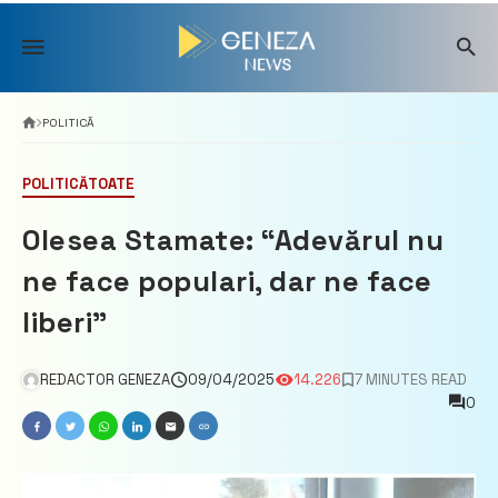
Skip
to
content
POLITICĂ
POLITICĂ
TOATE
Olesea Stamate: “Adevărul nu
ne face populari, dar ne face
liberi”
REDACTOR GENEZA
09/04/2025
14.226
7 MINUTES READ
0