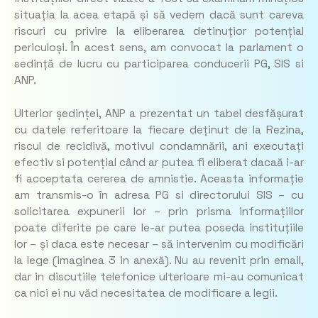
situația la acea etapă și să vedem dacă sunt careva
riscuri cu privire la eliberarea detinuțior potențial
periculoși. În acest sens, am convocat la parlament o
sedință de lucru cu participarea conducerii PG, SIS si
ANP.
Ulterior ședinței, ANP a prezentat un tabel desfășurat
cu datele referitoare la fiecare deținut de la Rezina,
riscul de recidivă, motivul condamnării, ani executați
efectiv si potențial când ar putea fi eliberat dacaă i-ar
fi acceptata cererea de amnistie. Aceasta informație
am transmis-o în adresa PG si directorului SIS – cu
solicitarea expunerii lor – prin prisma informațiilor
poate diferite pe care le-ar putea poseda instituțiile
lor – și daca este necesar – să intervenim cu modificări
la lege (imaginea 3 in anexă). Nu au revenit prin email,
dar in discutiile telefonice ulterioare mi-au comunicat
ca nici ei nu văd necesitatea de modificare a legii.