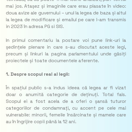
mai jos. Atașez și imaginile care erau plasate în video:
doua avize ale guvernului – unul la legea de baza și altul
la legea de modificare și emailul pe care l-am transmis
in 2023 în adresa PG si SIS.
In primul comentariu la postare voi pune link-uri la
ședințele plenare in care s-au discutat aceste legi,
precum și linkuri la pagina parlamentului unde găsiți
proiectele și toate documentele aferente.
1. Despre scopul real al legii:
În spațiul public s-a indus ideea că legea ar fi vizat
doar o anumită categorie de deținuți. Total fals.
Scopul ei a fost acela de a oferi o șansă tuturor
categoriilor de condamnați, cu accent pe cele mai
vulnerabile: minorii, femeile însărcinate și mamele care
au în îngrijire copii până la 12 ani.