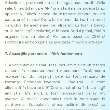
Adevărata problemă nu este legea sau modificările
sale. Ci modul în care ANP și instanțele de judecată au
aplicat-o. Există semne de întrebare majore privind
caracterizările pozitive oferite unor deținuți cu profil
periculos. De asemenea, cei eliberați au fost eliberați
nu în baza legii amnistiei, ci în baza Codul penal, fără o
argumentare suficientă. Aici este cazul ca CSM și
instituțiile anticorupție să analizeze minuțios situația.
7. Acuzațiile personale – fără fundament:
S-a vehiculat că eu sau tatăl meu am fi avut un interes
personal în eliberarea anumitor persoane. Tatăl meu a
reprezentat doi deținuți care au fost refuzați de
instanțe. Persoana invocată – Radulov – a fost
eliberată în baza art. 91 Cod penal, și nu în baza legii
amnistiei. Mai mult, a fost reprezentat de un alt
avocat. Al doilea condamnat este în continuare în
penitenciar. Speculațiile și manipulările din presă au