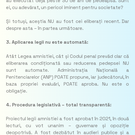
au executat deja peste 30 de ani de pedeapsă. Sunt
ei, cu adevărat, un pericol iminent pentru societate?
Și totuși, aceștia NU au fost cei eliberați recent. Dar
despre asta – în partea următoare.
3. Aplicarea legii nu este automată:
Atât Legea amnistiei, cât și Codul penal prevăd clar că
eliberarea condiționată sau reducerea pedepsei NU
sunt automate. Administrația Națională a
Penitenciarelor (ANP) POATE propune, iar judecătorul, în
baza propriei evaluări, POATE aproba. Nu este o
obligație.
4. Procedura legislativă – total transparentă:
Proiectul legii amnistiei a fost aprobat în 2021, în două
lecturi, cu vot unanim – guvernare și opoziție
deopotrivă. A fost dezbătut în audieri publice și a