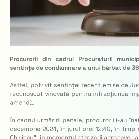
Procurorii din cadrul Procuraturii munic
sentințe de condamnare a unui bărbat de 36 
Astfel, potrivit sentinței recent emise de Ju
recunoscut vinovată pentru infracțiunea imp
amendă.
În cadrul urmăririi penale, procurorii i-au în
decembrie 2024, în jurul orei 12:40, în timp
Chișinău”, în momentul aterizării aeronavei, a 