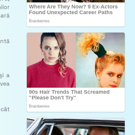
ilor
sară
entă
și a
avea
 cât