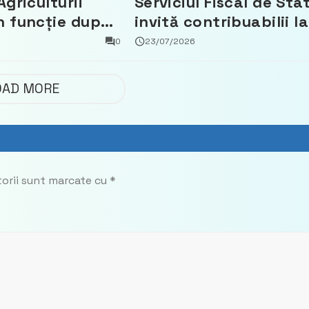
Agriculturii
Serviciul Fiscal de Sta
n funcție după
invită contribuabilii la
t că a făcut
un webinar gratuit
0
23/07/2026
 Partidul
privind calculul
impozitului pe bunuril
OAD MORE
imobiliare
torii sunt marcate cu
*