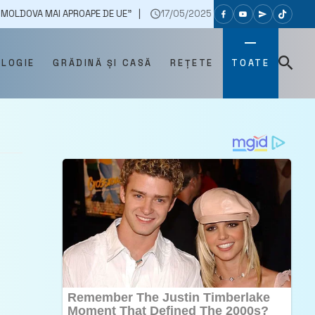
 APROAPE DE UE”
17/05/2025
ZECI DE CETĂȚENI STRĂINI NU AU FO
OLOGIE
GRĂDINĂ ȘI CASĂ
REȚETE
TOATE