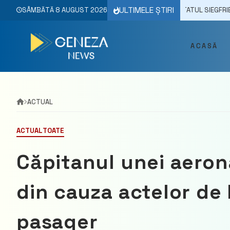
Skip
ULTIMELE ȘTIRI
024
MIHAI POPȘOI, ÎN DISCUȚII CU EURODEPUTATUL SIEGFRIED MUREȘAN:
SÂMBĂTĂ 8 AUGUST 2026
to
content
ACASĂ
ACTUAL
ACTUAL
TOATE
Căpitanul unei aeron
din cauza actelor de
pasager