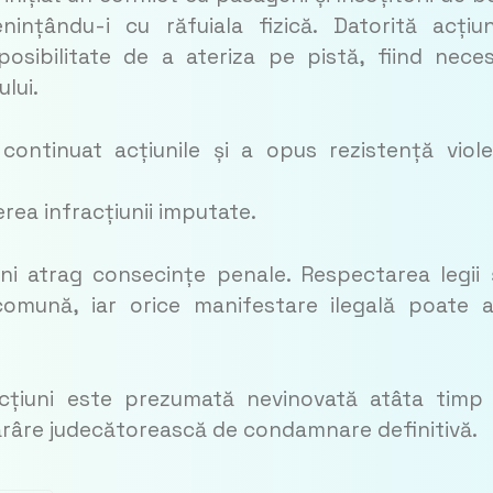
nțându-i cu răfuiala fizică. Datorită acțiun
posibilitate de a ateriza pe pistă, fiind nece
lui.
 continuat acțiunile și a opus rezistență viol
rea infracțiunii imputate.
ni atrag consecințe penale. Respectarea legii 
 comună, iar orice manifestare ilegală poate 
acțiuni este prezumată nevinovată atâta timp
tărâre judecătorească de condamnare definitivă.