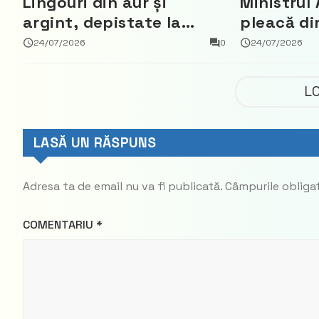
Lingouri din aur și
Ministrul 
argint, depistate la
pleacă di
vama Aeroport
ce a nega
24/07/2026
0
24/07/2026
parte din
Democrat
L
LASĂ UN RĂSPUNS
Adresa ta de email nu va fi publicată.
Câmpurile obliga
COMENTARIU
*