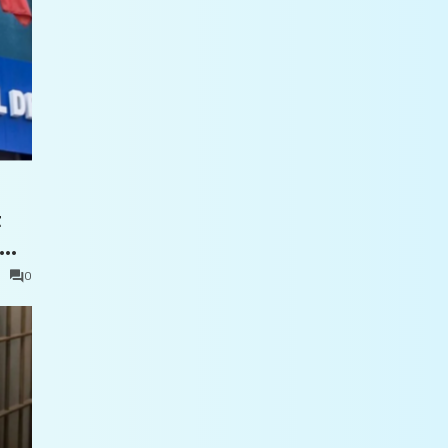
t
0
e