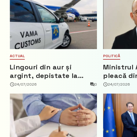
ACTUAL
POLITICĂ
Lingouri din aur și
Ministrul 
argint, depistate la
pleacă di
vama Aeroport
ce a nega
24/07/2026
0
24/07/2026
parte din
Democrat