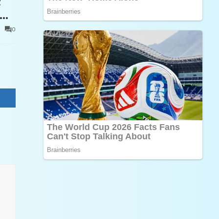
t
0
e