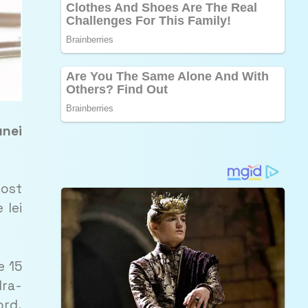
unei
fost
 lei
e 15
dra-
ord,