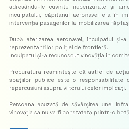
adresându-le cuvinte necenzurate și ameni
inculpatului, căpitanul aeronavei era în im
intervenția pasagerilor la imobilizarea făptașu
După aterizarea aeronavei, inculpatul și-a
reprezentanților poliției de frontieră.
Inculpatul și-a recunoscut vinovăția în comite
Procuratura reamintește că astfel de acțiu
spațiilor publice este o responsabilitate
repercusiuni asupra viitorului celor implicați.
Persoana acuzată de săvârșirea unei infr
vinovăția sa nu va fi constatată printr-o ho