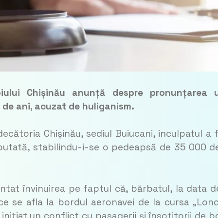
ipiului Chișinău anunță despre pronunțarea 
de ani, acuzat de huliganism.
decătoria Chișinău, sediul Buiucani, inculpatul a 
utată, stabilindu-i-se o pedeapsă de 35 000 de
aintat învinuirea pe faptul că, bărbatul, la data d
 ce se afla la bordul aeronavei de la cursa „Lon
inițiat un conflict cu pasagerii și însoțitorii de b