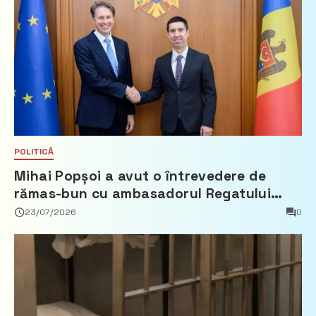
POLITICĂ
Mihai Popșoi a avut o întrevedere de
rămas-bun cu ambasadorul Regatului
Țărilor de Jos, Fred Duijn
23/07/2026
0