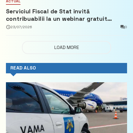
ACTUAL
Serviciul Fiscal de Stat invită
contribuabilii la un webinar gratuit
privind calculul impozitului pe bunurile
23/07/2026
0
imobiliare
LOAD MORE
READ ALSO