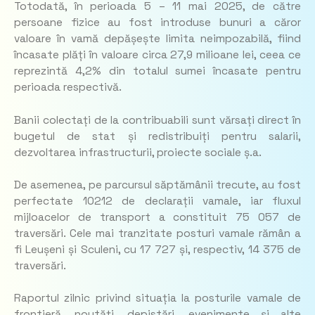
Totodată, în perioada 5 – 11 mai 2025, de către
persoane fizice au fost introduse bunuri a căror
valoare în vamă depășește limita neimpozabilă, fiind
încasate plăți în valoare circa 27,9 milioane lei, ceea ce
reprezintă 4,2% din totalul sumei încasate pentru
perioada respectivă.
Banii colectați de la contribuabili sunt vărsați direct în
bugetul de stat și redistribuiți pentru salarii,
dezvoltarea infrastructurii, proiecte sociale ș.a.
De asemenea, pe parcursul săptămânii trecute, au fost
perfectate 10212 de declarații vamale, iar fluxul
mijloacelor de transport a constituit 75 057 de
traversări. Cele mai tranzitate posturi vamale rămân a
fi Leușeni și Sculeni, cu 17 727 și, respectiv, 14 375 de
traversări.
Raportul zilnic privind situația la posturile vamale de
frontieră, noutăți, depistări, evenimente și alte