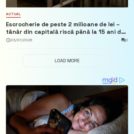
ACTUAL
Escrocherie de peste 2 milioane de lei –
tânăr din capitală riscă până la 15 ani de
închisoare
23/07/2026
0
LOAD MORE