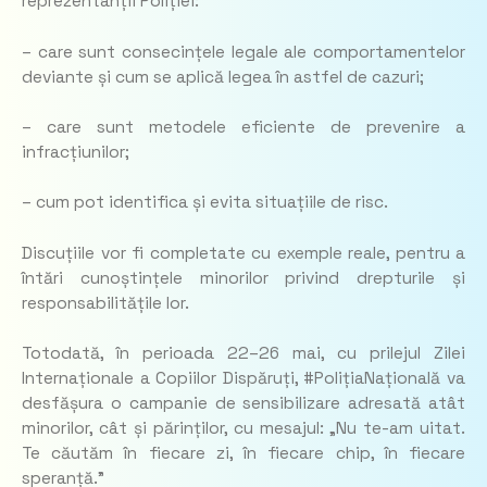
reprezentanții Poliției:
– care sunt consecințele legale ale comportamentelor
deviante și cum se aplică legea în astfel de cazuri;
– care sunt metodele eficiente de prevenire a
infracțiunilor;
– cum pot identifica și evita situațiile de risc.
Discuțiile vor fi completate cu exemple reale, pentru a
întări cunoștințele minorilor privind drepturile și
responsabilitățile lor.
Totodată, în perioada 22–26 mai, cu prilejul Zilei
Internaționale a Copiilor Dispăruți, #PolițiaNațională va
desfășura o campanie de sensibilizare adresată atât
minorilor, cât și părinților, cu mesajul: „Nu te-am uitat.
Te căutăm în fiecare zi, în fiecare chip, în fiecare
speranță.”