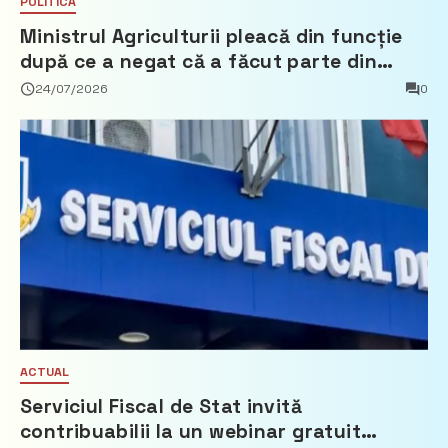
POLITICĂ
Ministrul Agriculturii pleacă din funcție
după ce a negat că a făcut parte din
Partidul Democrat
24/07/2026
0
ACTUAL
Serviciul Fiscal de Stat invită
contribuabilii la un webinar gratuit