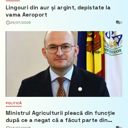
Lingouri din aur și argint, depistate la
vama Aeroport
24/07/2026
0
POLITICĂ
Ministrul Agriculturii pleacă din funcție
după ce a negat că a făcut parte din
Partidul Democrat