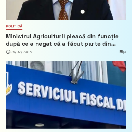
POLITICĂ
Ministrul Agriculturii pleacă din funcție
după ce a negat că a făcut parte din
Partidul Democrat
24/07/2026
0