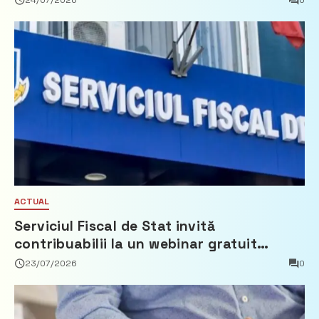
24/07/2026
0
ACTUAL
Serviciul Fiscal de Stat invită
contribuabilii la un webinar gratuit
privind calculul impozitului pe bunurile
23/07/2026
0
imobiliare