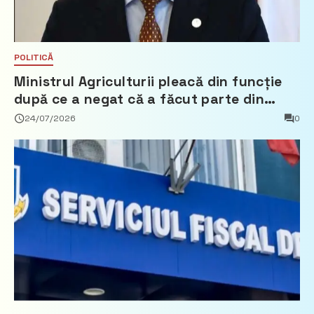
POLITICĂ
Ministrul Agriculturii pleacă din funcție
după ce a negat că a făcut parte din
Partidul Democrat
24/07/2026
0