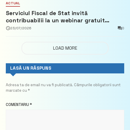
ACTUAL
Serviciul Fiscal de Stat invită
contribuabilii la un webinar gratuit
privind calculul impozitului pe bunurile
23/07/2026
0
imobiliare
LOAD MORE
LASĂ UN RĂSPUNS
Adresa ta de email nu va fi publicată.
Câmpurile obligatorii sunt
marcate cu
*
COMENTARIU
*