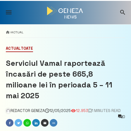
Skip
to
content
ACTUAL
ACTUAL
TOATE
Serviciul Vamal raportează
încasări de peste 665,8
milioane lei în perioada 5 – 11
mai 2025
REDACTOR GENEZA
12/05/2025
12.953
1 MINUTES READ
0