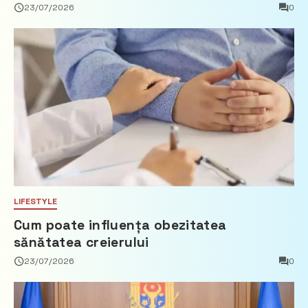
privind calculul impozitului pe bunurile
23/07/2026
0
imobiliare
LIFESTYLE
Cum poate influența obezitatea
sănătatea creierului
23/07/2026
0