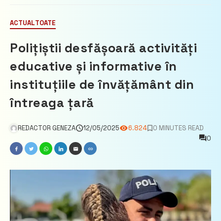
ACTUAL
TOATE
Polițiștii desfășoară activități
educative și informative în
instituțiile de învățământ din
întreaga țară
REDACTOR GENEZA
12/05/2025
6.824
0 MINUTES READ
0