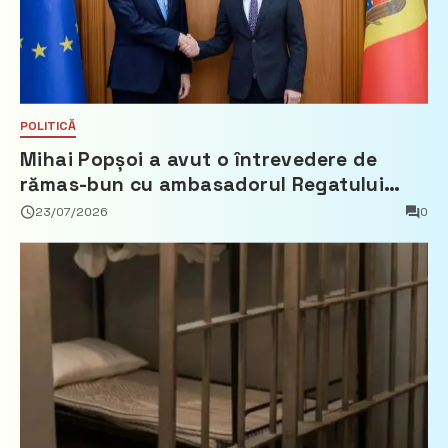
POLITICĂ
Mihai Popșoi a avut o întrevedere de
rămas-bun cu ambasadorul Regatului
Țărilor de Jos, Fred Duijn
23/07/2026
0