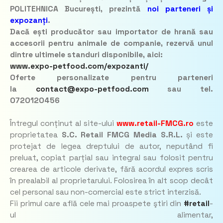
POLITEHNICA București, prezintă
noi parteneri și
expozanți
.
Dacă ești producător sau importator de hrană sau
accesorii pentru animale de companie, rezervă unul
dintre ultimele standuri disponibile, aici:
www.expo-petfood.com/expozanti/
Oferte personalizate pentru parteneri
la
contact@expo-petfood.com
sau tel.
0720120456
Întregul conținut al site-ului
www.retail-FMCG.ro
este
proprietatea
S.C. Retail FMCG Media S.R.L.
și este
protejat de legea dreptului de autor, neputând fi
preluat, copiat parțial sau integral sau folosit pentru
crearea de articole derivate, fără acordul expres scris
în prealabil al proprietarului. Folosirea în alt scop decât
cel personal sau non-comercial este strict interzisă.
Fii primul care află cele mai proaspete ştiri din
#retail
-
ul alimentar,