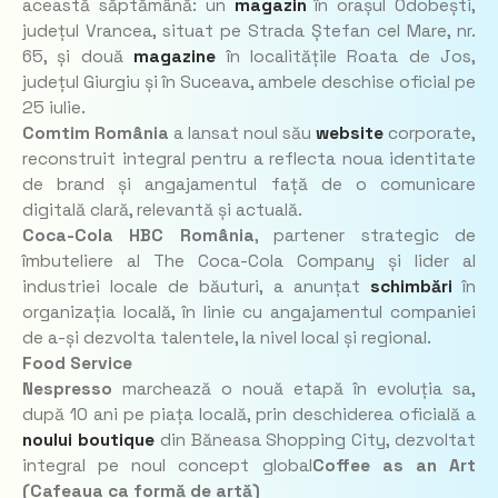
această săptămână: un
magazin
în orașul Odobești,
județul Vrancea, situat pe Strada Ștefan cel Mare, nr.
65, și două
magazine
în localitățile Roata de Jos,
județul Giurgiu și în Suceava, ambele deschise oficial pe
25 iulie.
Comtim România
a lansat noul său
website
corporate,
reconstruit integral pentru a reflecta noua identitate
de brand și angajamentul față de o comunicare
digitală clară, relevantă și actuală.
Coca-Cola HBC România
, partener strategic de
îmbuteliere al The Coca-Cola Company și lider al
industriei locale de băuturi, a anunțat
schimbări
în
organizația locală, în linie cu angajamentul companiei
de a-și dezvolta talentele, la nivel local și regional.
Food Service
Nespresso
marchează o nouă etapă în evoluția sa,
după 10 ani pe piața locală, prin deschiderea oficială a
noului boutique
din Băneasa Shopping City, dezvoltat
integral pe noul concept global
Coffee as an Art
(Cafeaua ca formă de artă)