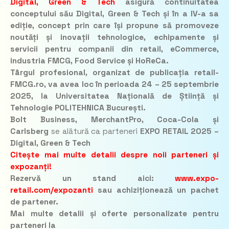
Digital, Green & Tech
asigură continuitatea
conceptului său
Digital, Green & Tech
și în a IV-a sa
ediție, concept prin care își propune să promoveze
noutăți și inovații tehnologice, echipamente și
servicii pentru companii din
retail, eCommerce,
industria FMCG, Food Service și HoReCa.
Târgul profesional, organizat de publicația retail-
FMCG.ro, va avea loc în perioada 24 – 25 septembrie
2025, la Universitatea Națională de Știință și
Tehnologie POLITEHNICA București.
Bolt Business, MerchantPro, Coca-Cola și
Carlsberg
se alătură ca parteneri
EXPO RETAIL 2025 –
Digital, Green & Tech
Citește mai multe detalii despre noii parteneri și
expozanți!
Rezervă un stand aici:
www.expo-
retail.com/expozanti
sau achiziționează un pachet
de partener.
Mai multe detalii și oferte personalizate pentru
parteneri la