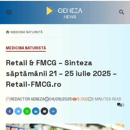
Skip
to
content
MEDICINA NATURISTĂ
MEDICINA NATURISTĂ
Retail & FMCG – Sinteza
săptămânii 21 – 25 iulie 2025 –
Retail-FMCG.ro
REDACTOR GENEZA
04/08/2025
5.002
5 MINUTES READ
0