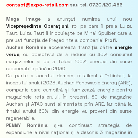
contact@expo-retail.com
sau tel. 0720.120.456
Mega Image
a anunțat numirea unui nou
Vicepreședinte Operațiuni
, rol pe care îl preia Luiza
Tăut. Luiza Taut îl înlocuiește pe Mihai Spulber care a
preluat funcția de Președinte al companiei
Profi.
Auchan România
accelerează tranziția către
energie
verde
, cu obiectivul de a reduce cu 40% consumul
magazinelor și de a folosi 100% energie din surse
regenerabile până în 2030.
Ca parte a acestui demers, retailerul a înființat, la
începutul anului 2023, Auchan Renewable Energy (ARE),
companie care cumpără și furnizează energie pentru
magazinele retailerului. În prezent, 30 de magazine
Auchan și ATAC sunt alimentate prin ARE, iar până la
finalul anului 60% din energie va proveni din surse
regenerabile.
PENNY România
și-a continuat strategia de
expansiune la nivel național și a deschis 3 magazine în