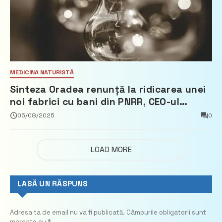
MEDICINA NATURISTĂ
Sinteza Oradea renunță la ridicarea unei
noi fabrici cu bani din PNRR, CEO-ul
demisionează – Profit.ro
05/08/2025
0
LOAD MORE
LASĂ UN RĂSPUNS
Adresa ta de email nu va fi publicată.
Câmpurile obligatorii sunt
marcate cu
*