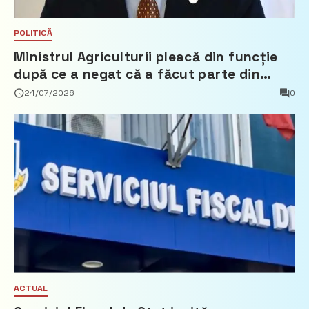
POLITICĂ
Ministrul Agriculturii pleacă din funcție
după ce a negat că a făcut parte din
Partidul Democrat
24/07/2026
0
ACTUAL