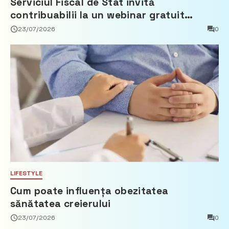
Serviciul Fiscal de Stat invită
contribuabilii la un webinar gratuit
privind calculul impozitului pe bunurile
23/07/2026
0
imobiliare
LIFESTYLE
Cum poate influența obezitatea
sănătatea creierului
23/07/2026
0