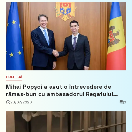
POLITICĂ
Mihai Popșoi a avut o întrevedere de
rămas-bun cu ambasadorul Regatului
Țărilor de Jos, Fred Duijn
23/07/2026
0