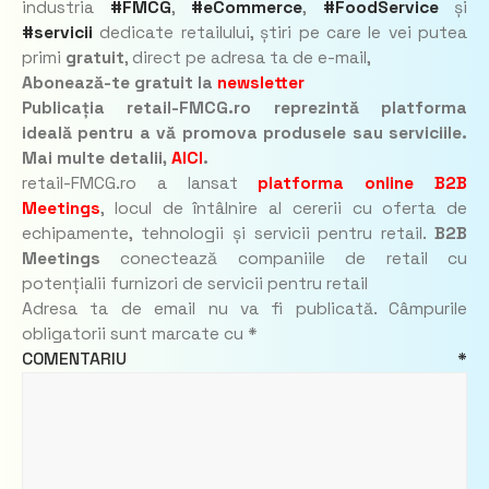
industria
#FMCG
,
#eCommerce
,
#FoodService
și
#servicii
dedicate retailului, știri pe care le vei putea
primi
gratuit
, direct pe adresa ta de e-mail,
Abonează-te gratuit la
newsletter
Publicația retail-FMCG.ro reprezintă platforma
ideală pentru a vă promova produsele sau serviciile.
Mai multe detalii,
AICI
.
retail-FMCG.ro a lansat
platforma online B2B
Meetings
, locul de întâlnire al cererii cu oferta de
echipamente, tehnologii și servicii pentru retail.
B2B
Meetings
conectează companiile de retail cu
potențialii furnizori de servicii pentru retail
Adresa ta de email nu va fi publicată.
Câmpurile
obligatorii sunt marcate cu
*
COMENTARIU
*