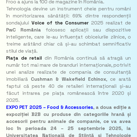
Froo a ajuns la 100 de magazine în România.
Tehnologia devine un instrument cheie pentru români
în monitorizarea sănătății: 69% dintre respondenții
sondajului
Voice of the Consumer
2025 realizat de
PwC România
folosesc aplicații sau dispozitive
inteligente, care le-au influențat obiceiurile zilnice, o
treime arătând chiar că și-au schimbat semnificativ
stilul de viață.
Piața de retail
din România continuă să atragă un
număr tot mai mare de branduri internaționale, potrivit
unei analize realizate de compania de consultanță
imobiliară
Cushman & Wakefield Echinox
, ce arată
faptul că peste 40 de retaileri internaționali și-au
făcut intrarea pe piața românească între 2020 și
2025.
EXPO PET 2025 – Food & Accessories
, a doua ediție a
expoziției B2B cu produse din categoriile hrană și
accesorii pentru animale de companie, ce va avea
loc în perioada 24 – 25 septembrie 2025, la
Universitatea Națională de Știință și Tehnologie