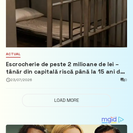
ACTUAL
Escrocherie de peste 2 milioane de lei –
tânăr din capitală riscă până la 15 ani de
închisoare
23/07/2026
0
LOAD MORE