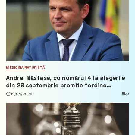
MEDICINA NATURISTĂ
Andrei Năstase, cu numărul 4 la alegerile
din 28 septembrie promite “ordine
europeană” și 10 miliarde pentru cetățeni
14/08/2025
0