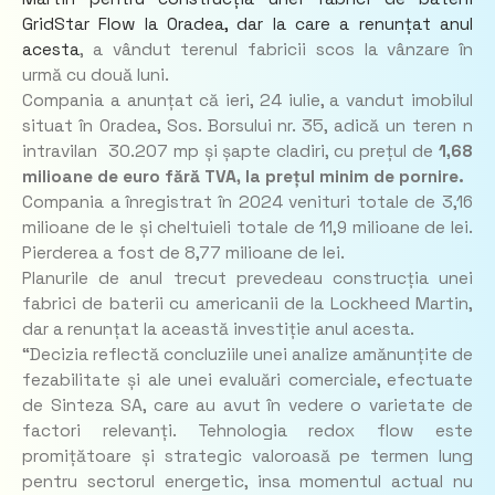
GridStar Flow la Oradea, dar la care a renunțat anul
acesta
, a vândut terenul fabricii scos la vânzare în
urmă cu două luni.
Compania a anunțat că ieri, 24 iulie, a vandut imobilul
situat în Oradea, Sos. Borsului nr. 35, adică un teren n
intravilan 30.207 mp și șapte cladiri, cu prețul de
1,68
milioane de euro fără TVA, la prețul minim de pornire.
Compania a înregistrat în 2024 venituri totale de 3,16
milioane de le și cheltuieli totale de 11,9 milioane de lei.
Pierderea a fost de 8,77 milioane de lei.
Planurile de anul trecut prevedeau construcția unei
fabrici de baterii cu americanii de la Lockheed Martin,
dar a renunțat la această investiție anul acesta.
“Decizia reflectă concluziile unei analize amănunțite de
fezabilitate și ale unei evaluări comerciale, efectuate
de Sinteza SA, care au avut în vedere o varietate de
factori relevanți. Tehnologia redox flow este
promițătoare și strategic valoroasă pe termen lung
pentru sectorul energetic, insa momentul actual nu