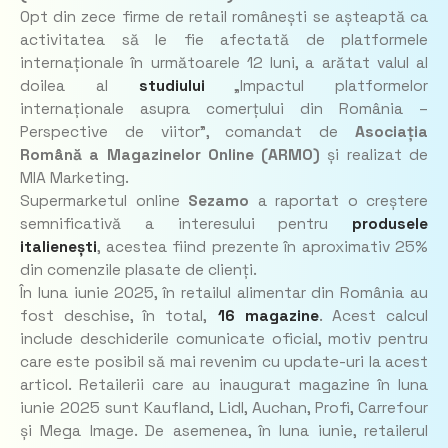
Opt din zece firme de retail românești se așteaptă ca
activitatea să le fie afectată de platformele
internaționale în următoarele 12 luni, a arătat valul al
doilea al
studiului
„Impactul platformelor
internaționale asupra comerțului din România –
Perspective de viitor”, comandat de
Asociația
Română a Magazinelor Online (ARMO)
și realizat de
MIA Marketing.
Supermarketul online
Sezamo
a raportat o creștere
semnificativă a interesului pentru
produsele
italienești
, acestea fiind prezente în aproximativ 25%
din comenzile plasate de clienți.
În luna iunie 2025, în retailul alimentar din România au
fost deschise, în total,
16 magazine
. Acest calcul
include deschiderile comunicate oficial, motiv pentru
care este posibil să mai revenim cu update-uri la acest
articol. Retailerii care au inaugurat magazine în luna
iunie 2025 sunt Kaufland, Lidl, Auchan, Profi, Carrefour
și Mega Image. De asemenea, în luna iunie, retailerul