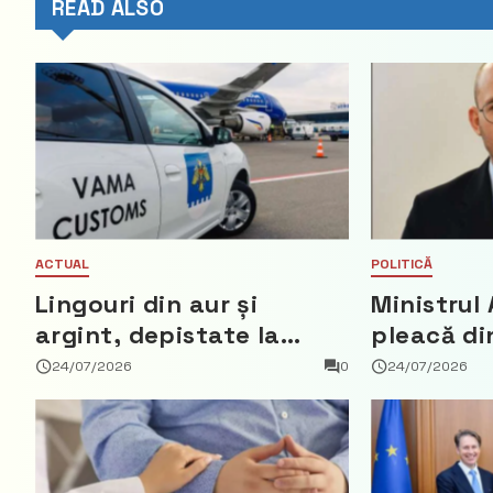
READ ALSO
ACTUAL
POLITICĂ
Lingouri din aur și
Ministrul 
argint, depistate la
pleacă di
vama Aeroport
ce a nega
24/07/2026
0
24/07/2026
parte din
Democrat