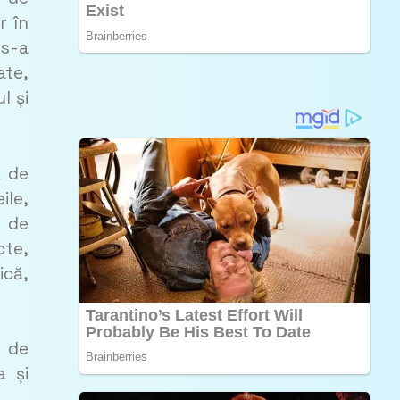
r în
 s-a
ate,
l și
a de
ile,
e de
cte,
ică,
l de
a și