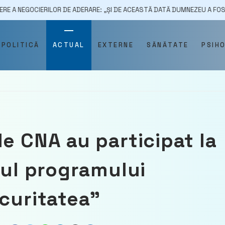
CIERILOR DE ADERARE: „ȘI DE ACEASTĂ DATĂ DUMNEZEU A FOST MOLDOVEAN
POLITICĂ
ACTUAL
EXTERNE
SĂNĂTATE
PSIH
e CNA au participat la
rul programului
ecuritatea”