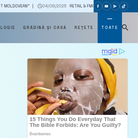
”
04/08/2025
RETAIL & FMCG – SINTEZA SĂPTĂMÂNII 7 – 11 IULIE
OLOGIE
GRĂDINĂ ȘI CASĂ
REȚETE
TOATE