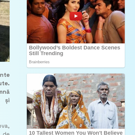
nte
ute.
amnă
 și
ova,
l de