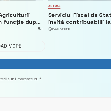
ACTUAL
Agriculturii
Serviciul Fiscal de Sta
n funcție după
invită contribuabilii la
t că a făcut
un webinar gratuit
0
23/07/2026
 Partidul
privind calculul
impozitului pe bunuril
OAD MORE
imobiliare
torii sunt marcate cu
*