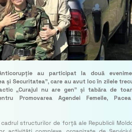
Anticorupție au participat la două evenime
 și Securitatea”, care au avut loc în zilele trec
ractic „Curajul nu are gen” și tabăra de to
pentru Promovarea Agendei Femeile, Pacea
 cadrul structurilor de forță ale Republicii Mold
r activități complexe, organizate de Serviciu