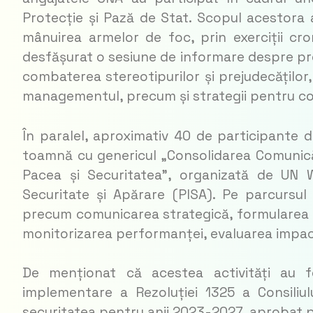
Protecție și Pază de Stat. Scopul acestora a 
mânuirea armelor de foc, prin exerciții cr
desfășurat o sesiune de informare despre pro
combaterea stereotipurilor și prejudecăților,
managementul, precum și strategii pentru con
În paralel, aproximativ 40 de participante di
toamnă cu genericul „Consolidarea Comunică
Pacea și Securitatea”, organizată de UN 
Securitate și Apărare (PISA). Pe parcursul
precum comunicarea strategică, formularea 
monitorizarea performanței, evaluarea impactu
De menționat că acestea activități au f
implementare a Rezoluției 1325 a Consiliul
securitatea pentru anii 2023-2027, aprobat p