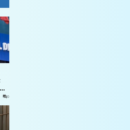
t
0
e