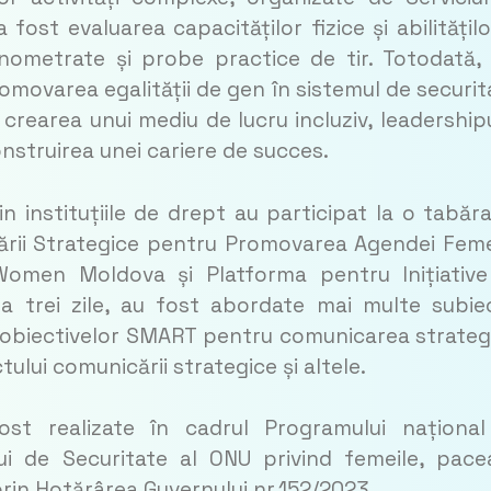
fost evaluarea capacităților fizice și abilitățilo
onometrate și probe practice de tir. Totodată,
movarea egalității de gen în sistemul de securit
 crearea unui mediu de lucru incluziv, leadershipu
struirea unei cariere de succes.
n instituțiile de drept au participat la o tabăr
rii Strategice pentru Promovarea Agendei Feme
Women Moldova și Platforma pentru Inițiativ
 a trei zile, au fost abordate mai multe subie
obiectivelor SMART pentru comunicarea strateg
lui comunicării strategice și altele.
ost realizate în cadrul Programului naționa
ui de Securitate al ONU privind femeile, pace
rin Hotărârea Guvernului nr.152/2023.