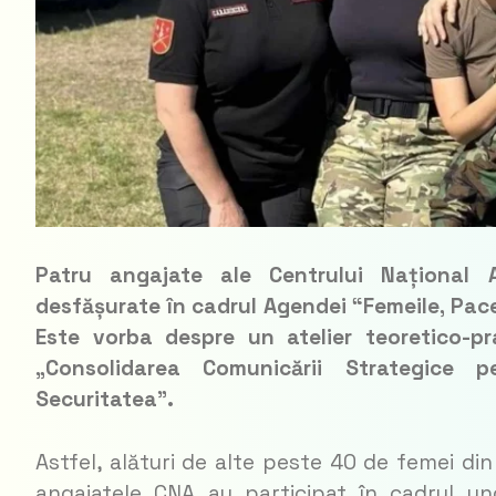
Patru angajate ale Centrului Național 
desfășurate în cadrul Agendei “Femeile, Pacea
Este vorba despre un atelier teoretico-p
„Consolidarea Comunicării Strategice 
Securitatea”.
Astfel, alături de alte peste 40 de femei din
angajatele CNA au participat în cadrul uno