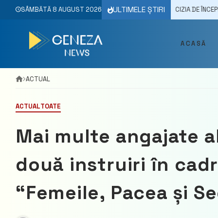
Skip
ULTIMELE ȘTIRI
2023
LIDERUL PLDM, VLAD FILAT, DESPRE DECIZIA DE ÎNCEPERE A NEGO
SÂMBĂTĂ 8 AUGUST 2026
to
content
ACASĂ
ACTUAL
ACTUAL
TOATE
Mai multe angajate al
două instruiri în cad
“Femeile, Pacea și S