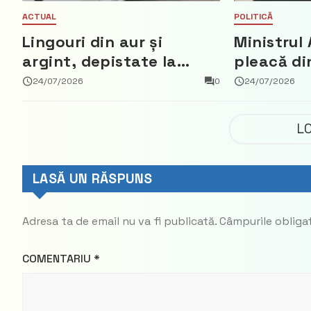
ACTUAL
POLITICĂ
Lingouri din aur și
Ministrul 
argint, depistate la
pleacă di
vama Aeroport
ce a nega
24/07/2026
0
24/07/2026
parte din
Democrat
L
LASĂ UN RĂSPUNS
Adresa ta de email nu va fi publicată.
Câmpurile obliga
COMENTARIU
*