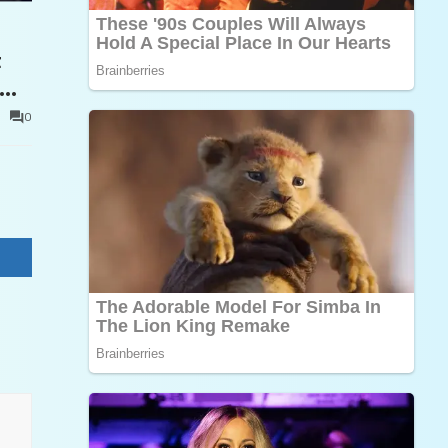
t
0
e