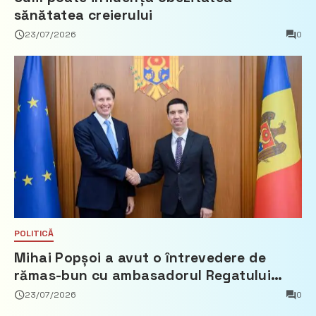
sănătatea creierului
23/07/2026
0
POLITICĂ
Mihai Popșoi a avut o întrevedere de
rămas-bun cu ambasadorul Regatului
Țărilor de Jos, Fred Duijn
23/07/2026
0