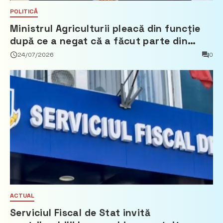
POLITICĂ
Ministrul Agriculturii pleacă din funcție
după ce a negat că a făcut parte din
Partidul Democrat
24/07/2026
0
ACTUAL
Serviciul Fiscal de Stat invită