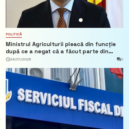
POLITICĂ
Ministrul Agriculturii pleacă din funcție
după ce a negat că a făcut parte din
Partidul Democrat
24/07/2026
0