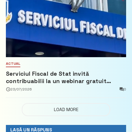
ACTUAL
Serviciul Fiscal de Stat invită
contribuabilii la un webinar gratuit
privind calculul impozitului pe bunurile
23/07/2026
0
imobiliare
LOAD MORE
LASĂ UN RĂSPUNS