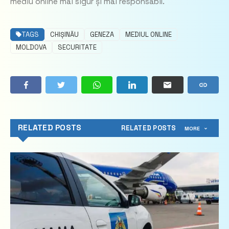
mediu online mai sigur și mai responsabil.
TAGS
CHIȘINĂU
GENEZA
MEDIUL ONLINE
MOLDOVA
SECURITATE
RELATED POSTS
RELATED POSTS
MORE