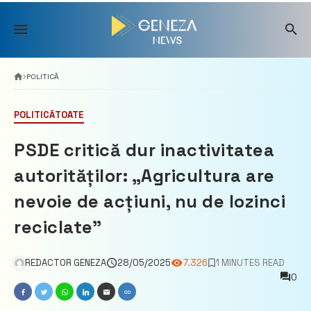
Skip
to
content
POLITICĂ
POLITICĂ
TOATE
PSDE critică dur inactivitatea
autorităților: „Agricultura are
nevoie de acțiuni, nu de lozinci
reciclate”
REDACTOR GENEZA
28/05/2025
7.326
1 MINUTES READ
0