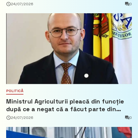
24/07/2026
0
POLITICĂ
Ministrul Agriculturii pleacă din funcție
după ce a negat că a făcut parte din
Partidul Democrat
24/07/2026
0