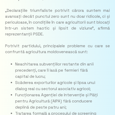
„
Declarațiile triumfaliste potrivit cărora suntem mai
avansați decât punctul zero sunt nu doar ridicole, ci și
periculoase, în condițiile în care agricultorii sunt blocați
într-un sistem haotic și lipsit de viziune”,
afirmă
reprezentanții PSDE.
Potrivit partidului, principalele probleme cu care se
confruntă agricultura moldovenească sunt:
Neachitarea subvențiilor restante din anii
precedenți, care îi lasă pe fermieri fără
capital de lucru;
Scăderea exporturilor agricole și lipsa unui
dialog real cu sectorul asociativ agricol;
Funcționarea Agenției de Intervenție și Plăți
pentru Agricultură (AIPA) fără conducere
deplină de peste patru ani;
Tratarea formală a procesului de screening