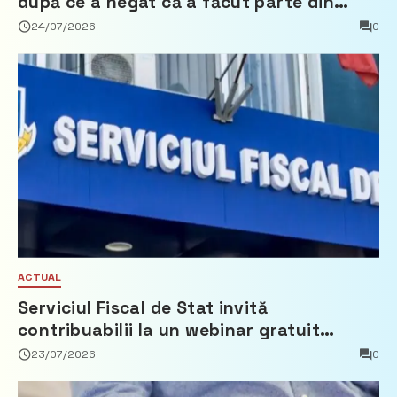
după ce a negat că a făcut parte din
Partidul Democrat
24/07/2026
0
ACTUAL
Serviciul Fiscal de Stat invită
contribuabilii la un webinar gratuit
privind calculul impozitului pe bunurile
23/07/2026
0
imobiliare