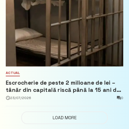
ACTUAL
Escrocherie de peste 2 milioane de lei –
tânăr din capitală riscă până la 15 ani de
închisoare
23/07/2026
0
LOAD MORE