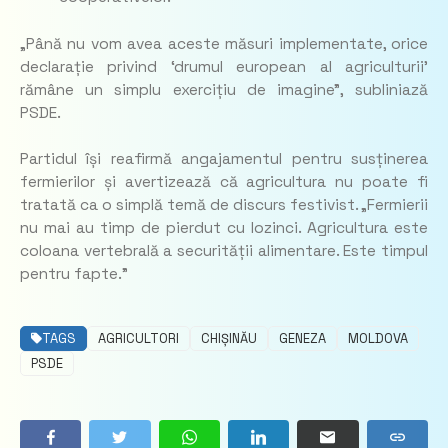
„
Până nu vom avea aceste măsuri implementate, orice
declarație privind ‘drumul european al agriculturii’
rămâne un simplu exercițiu de imagine”,
subliniază
PSDE.
Partidul își reafirmă angajamentul pentru susținerea
fermierilor și avertizează că agricultura nu poate fi
tratată ca o simplă temă de discurs festivist. „
Fermierii
nu mai au timp de pierdut cu lozinci. Agricultura este
coloana vertebrală a securității alimentare. Este timpul
pentru fapte.”
TAGS
AGRICULTORI
CHIȘINĂU
GENEZA
MOLDOVA
PSDE