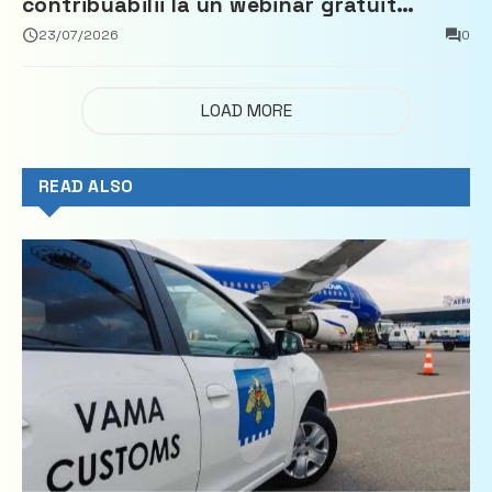
contribuabilii la un webinar gratuit
privind calculul impozitului pe bunurile
23/07/2026
0
imobiliare
LOAD MORE
READ ALSO