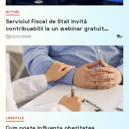
ACTUAL
Serviciul Fiscal de Stat invită
contribuabilii la un webinar gratuit
privind calculul impozitului pe bunurile
23/07/2026
0
imobiliare
LIFESTYLE
Cum poate influența obezitatea