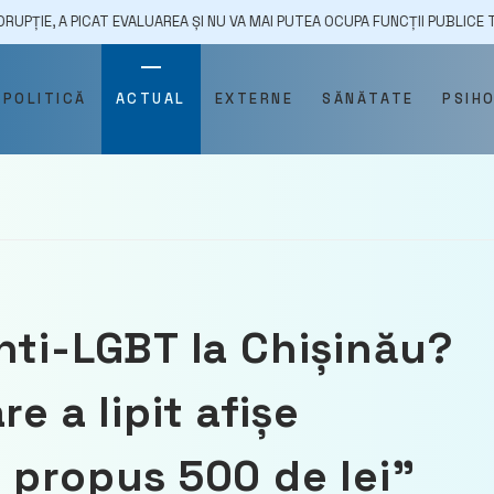
T EVALUAREA ȘI NU VA MAI PUTEA OCUPA FUNCȚII PUBLICE TIMP DE CINCI 
POLITICĂ
ACTUAL
EXTERNE
SĂNĂTATE
PSIH
nti-LGBT la Chișinău?
e a lipit afișe
 propus 500 de lei”