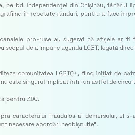
, pe bd. Independenței din Chișinău, tânărul li
grafiind în repetate rânduri, pentru a face impr
canalele pro-ruse au sugerat că afișele ar fi 
cu scopul de a impune agenda LGBT, legată direc
diteze comunitatea LGBTQ+, fiind inițiat de căt
 nu este singurul implicat într-un astfel de circuit
sta pentru ZDG.
ra caracterului fraudulos al demersului, el s-a
sunt necesare abordări neobișnuite”.