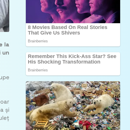
e la
i un
rupe
doar
a și
uleț