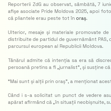
Reporterii ZdG au observat, sâmbătă, 7 iunie
afișe asociate Pride Moldova 2025, apoi foto
că pliantele erau peste tot în
oraș
.
Ulterior, mesaje și materiale promovate de 
distribuite de partidul de guvernământ PAS, 
parcursul european al Republicii Moldova.
Tânărul admite că intenția sa era să discre
persoană pretins a fi „jurnalist”, și susține că
“Mai sunt și alții prin oraș”, a menționat ace
Când i s-a solicitat un punct de vedere asup
apărat afirmând că „în situații neobișnuite, 