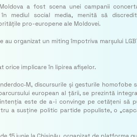
, Moldova a fost scena unei campanii concert
i în mediul social media, menită să discredi
ritățile pro-europene ale Moldovei.
sale au organizat un miting împotriva marșului LGB
orice implicare în lipirea afișelor.
nderdoc‑M, discursurile și gesturile homofobe 
arcursului european al țării, se prezintă integr
intenția este de a-i convinge pe cetățeni să 
ntru a susține politic partide populiste, o „cap
de 15 iunie la Chișinău, organizat de platforma q