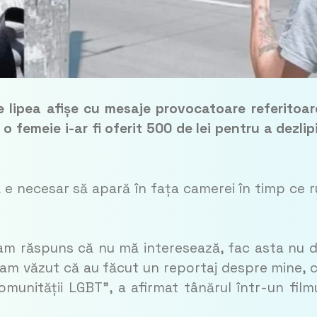
ce lipea afișe cu mesaje provocatoare referitoar
 o femeie i-ar fi oferit 500 de lei pentru a dezlip
că e necesar să apară în fața camerei în timp ce 
-am răspuns că nu mă interesează, fac asta nu 
 am văzut că au făcut un reportaj despre mine, c
omunității LGBT”, a afirmat tânărul într-un film