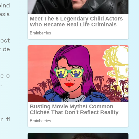
pind
esia
fost
t de
re o
.
r fi