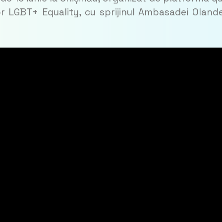
 LGBT+ Equality, cu sprijinul Ambasadei Olande