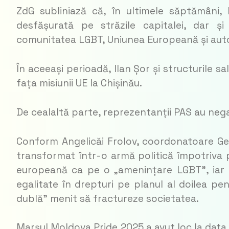
ZdG subliniază că, în ultimele săptămâni
desfășurată pe străzile capitalei, dar ș
comunitatea LGBT, Uniunea Europeană și auto
În aceeași perioadă, Ilan Șor și structurile 
fața misiunii UE la Chișinău.
De cealaltă parte, reprezentanții PAS au negat 
Conform Angelicăi Frolov, coordonatoare Ge
transformat într-o armă politică împotriva p
europeană ca pe o „amenințare LGBT”, iar 
egalitate în drepturi pe planul al doilea pe
dublă” menit să fractureze societatea.
Marșul Moldova Pride 2025 a avut loc la data 