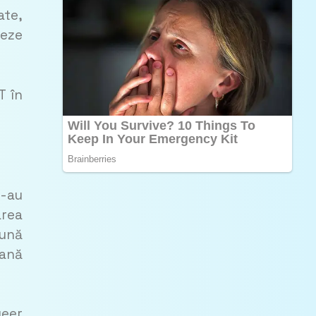
ate,
teze
T în
s-au
area
pună
cană
ueer