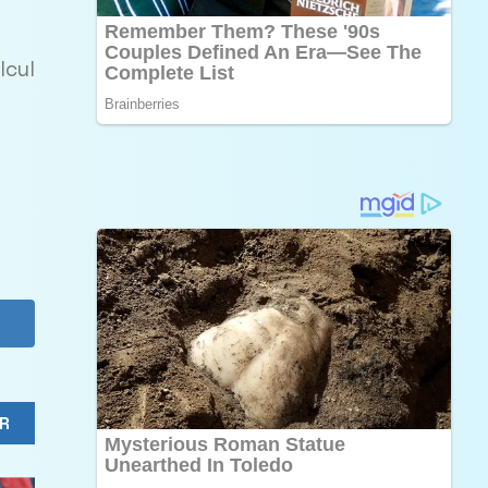
lcul
R