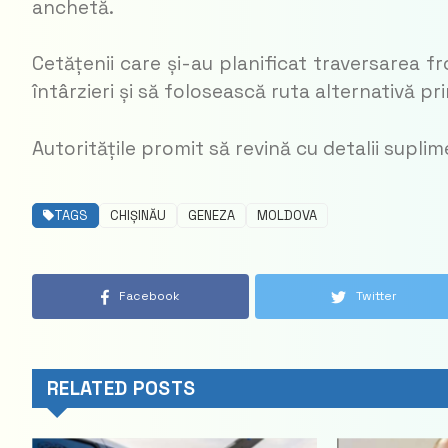
anchetă.
Cetățenii care și-au planificat traversarea fr
întârzieri și să folosească ruta alternativă p
Autoritățile promit să revină cu detalii suplim
TAGS
CHIȘINĂU
GENEZA
MOLDOVA
Facebook
Twitter
RELATED POSTS