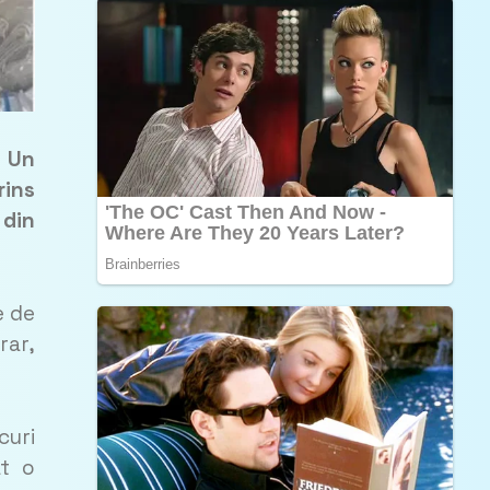
. Un
ins
 din
e de
rar,
curi
at o