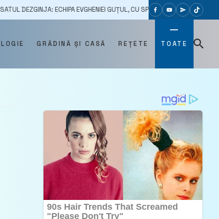
NJA: ECHIPA EVGHENIEI GUȚUL, CU SPRIJINUL LUI ILAN ȘOR, A DESCHIS UN
OLOGIE
GRĂDINĂ ȘI CASĂ
REȚETE
TOATE