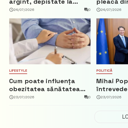
argint, depistate la
pleacă di
vama Aeroport
ce a nega
24/07/2026
0
24/07/2026
parte din
Democrat
LIFESTYLE
POLITICĂ
Cum poate influența
Mihai Pop
obezitatea sănătatea
întrevede
creierului
bun cu a
23/07/2026
0
23/07/2026
Regatului 
Fred Duij
L