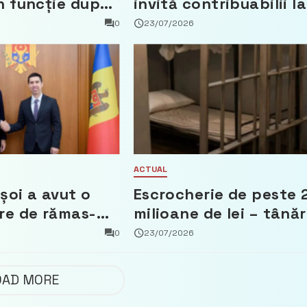
n funcție după
invită contribuabilii la
t că a făcut
un webinar gratuit
0
23/07/2026
 Partidul
privind calculul
impozitului pe bunuril
imobiliare
ACTUAL
șoi a avut o
Escrocherie de peste 
re de rămas-
milioane de lei – tânăr
mbasadorul
din capitală riscă pân
0
23/07/2026
Țărilor de Jos,
la 15 ani de închisoare
n
OAD MORE