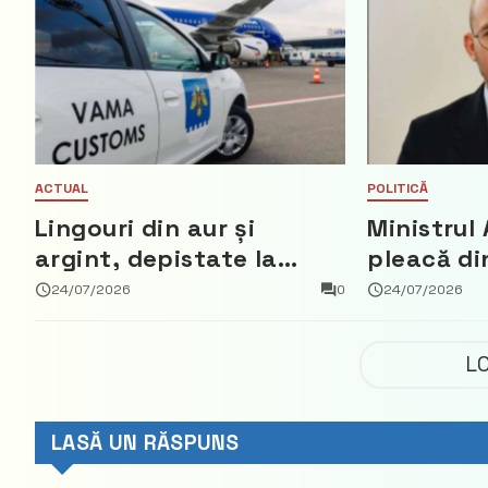
ACTUAL
POLITICĂ
Lingouri din aur și
Ministrul 
argint, depistate la
pleacă di
vama Aeroport
ce a nega
24/07/2026
0
24/07/2026
parte din
Democrat
L
LASĂ UN RĂSPUNS