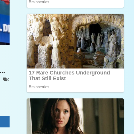
t
0
e