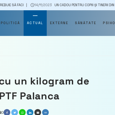
I
14/11/2023
UN CADOU PENTRU COPIII ȘI TINERII DIN SATUL DEZGI
POLITICĂ
ACTUAL
EXTERNE
SĂNĂTATE
PSIH
cu un kilogram de
a PTF Palanca
0