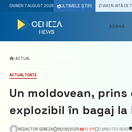
Skip
ULTIMELE ȘTIRI
TAC DE CORD AI 10 SECUNDE SĂ ÎȚI SALVEZI VIAȚA! IATĂ CE TREBUIE SĂ FAC
VINERI 7 AUGUST 2026
to
content
ACASĂ
ACTUAL
ACTUAL
TOATE
Un moldovean, prins 
explozibil în bagaj l
REDACTOR GENEZA
19/08/2025
12.611
0 MINUTES READ