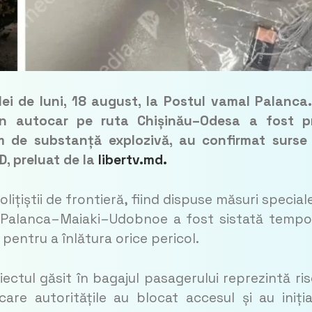
lei de luni, 18 august, la Postul vamal Palanca
n autocar pe ruta Chișinău–Odesa a fost pr
m de substanță explozivă, au confirmat surse
, preluat de la
libertv.md.
lițiștii de frontieră, fiind dispuse măsuri special
re Palanca–Maiaki–Udobnoe a fost sistată tempo
i pentru a înlătura orice pericol.
biectul găsit în bagajul pasagerului reprezintă ris
are autoritățile au blocat accesul și au iniți