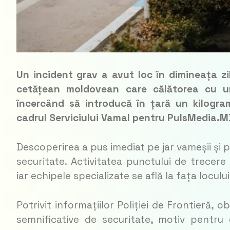
Un incident grav a avut loc în dimineața zi
cetățean moldovean care călătorea cu u
încercând să introducă în țară un kilogra
cadrul Serviciului Vamal pentru PulsMedia.MD
Descoperirea a pus imediat pe jar vameșii și po
securitate. Activitatea punctului de trece
iar echipele specializate se află la fața loculu
Potrivit informațiilor Poliției de Frontieră, o
semnificative de securitate, motiv pentru c