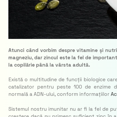
Atunci când vorbim despre vitamine și nutrie
magneziu, dar zincul este la fel de importan
la copilărie până la vârsta adultă.
Există o multitudine de funcții biologice ca
catalizator pentru peste 100 de enzime dif
normală a ADN-ului, conform informațiilor
Ac
Sistemul nostru imunitar nu ar fi la fel de pu
creștere dacă nu primesc suficient zinc în 