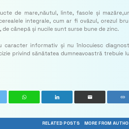
ructe de mare,năutul, linte, fasole și mazăre,u
erealele integrale, cum ar fi ovăzul, orezul bru
 de cânepă și nucile sunt surse bune de zinc.
 caracter informativ și nu înlocuiesc diagnost
cizie privind sănătatea dumneavoastră trebuie l
RELATED POSTS
MORE FROM AUTHO