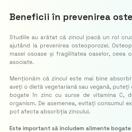
Beneficii în prevenirea ost
Studiile au arătat că zincul joacă un rol cr
ajutând la prevenirea osteoporozei. Osteop
masei osoase și fragilitatea oaselor, ceea c
asociate.
Menționăm că zincul este mai bine absorbit
aveți o dietă vegetariană sau vegană, puteți
bogate în zinc cu surse de vitamina C, de
organism. De asemenea, evitați consumul exce
pot afecta absorbția zincului.
Este important să includem alimente bogate î