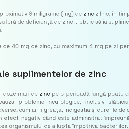
aproximativ 8 miligrame (mg) de
zinc
zilnic, în tim
suferă de deficiență de zinc trebuie să ia suplim
i.
te de 40 mg de zinc, cu maximum 4 mg pe zi pe
ale suplimentelor de zinc
or doze mari de
zinc
pe o perioadă lungă poate 
auza probleme neurologice, inclusiv slăbici
verse, cum ar fi greața, indigestia și durerile de 
un efect negativ când este administrat împreun
ea organismului de a lupta împotriva bacteriilor.