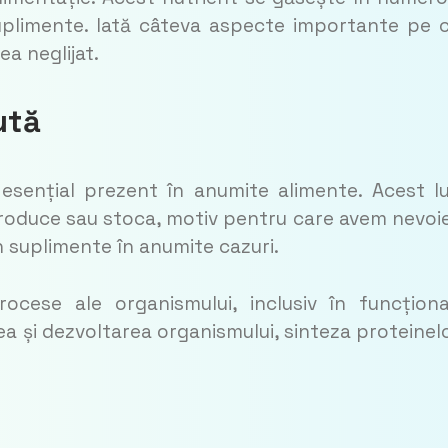
suplimente. Iată câteva aspecte importante pe 
a neglijat.
ută
 esențial prezent în anumite alimente. Acest l
roduce sau stoca, motiv pentru care avem nevoi
in suplimente în anumite cazuri.
ocese ale organismului, inclusiv în funcțion
ea și dezvoltarea organismului, sinteza proteinelo