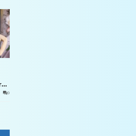
ru
0
ple