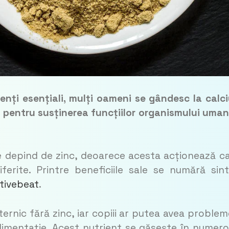
nți esențiali, mulți oameni se gândesc la calci
t pentru susținerea funcțiilor organismului uman
re depind de zinc, deoarece acesta acționează c
erite. Printre beneficiile sale se numără sin
tivebeat
.
ternic fără zinc, iar copiii ar putea avea problem
alimentație. Acest nutrient se găsește în numer