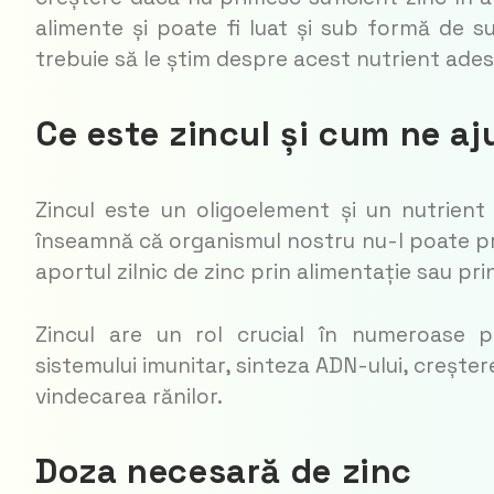
alimente și poate fi luat și sub formă de 
trebuie să le știm despre acest nutrient adese
Ce este zincul și cum ne aj
Zincul este un oligoelement și un nutrient
înseamnă că organismul nostru nu-l poate p
aportul zilnic de zinc prin alimentație sau pr
Zincul are un rol crucial în numeroase pr
sistemului imunitar, sinteza ADN-ului, creșter
vindecarea rănilor.
Doza necesară de zinc