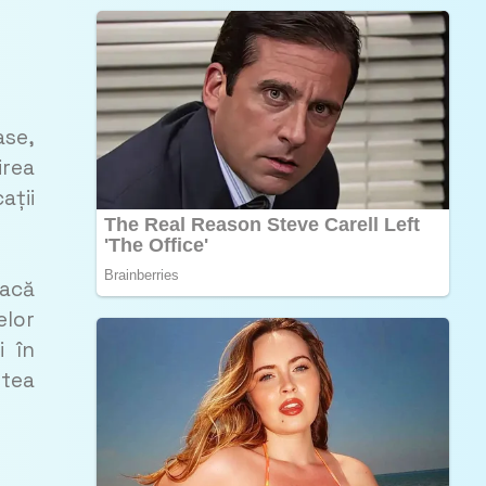
ase,
irea
ații
Dacă
elor
i în
stea
: