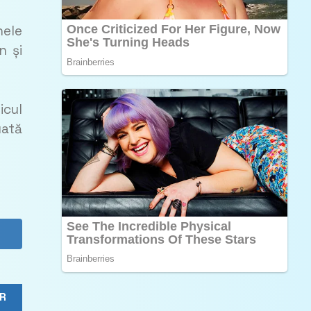
nele
n și
icul
uată
R