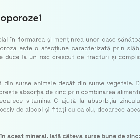
eoporozei
ucial în formarea și menținrea unor oase sănăto
oroza este o afecțiune caracterizată prin slăb
e duce la un risc crescut de fracturi și complic
 din surse animale decât din surse vegetale. 
 crește absorția de zinc prin combinarea aliment
oarece vitamina C ajută la absorbția zinculu
siv de alcool și fitați cu calciu, deoarece ace
n acest mineral. Iată câteva surse bune de zinc