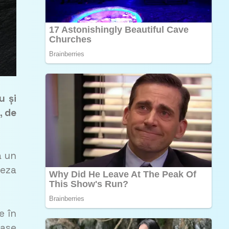
u și
, de
a un
teza
e în
oase