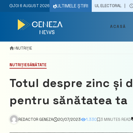
Skip
ULTIMELE ȘTIRI
ARE EFICIENTĂ A RISCURILOR ÎN PROCESUL ELECTORAL
JOI 6 AUGUST 2026
26/05/2023
to
content
ACASĂ
NUTRIȚIE
NUTRIȚIE
SĂNĂTATE
Totul despre zinc și 
pentru sănătatea ta
REDACTOR GENEZA
20/07/2023
1.330
3 MINUTES READ