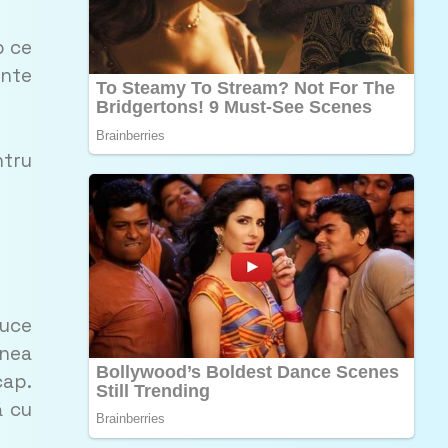
p ce
ente
ntru
duce
unea
cap.
ă cu