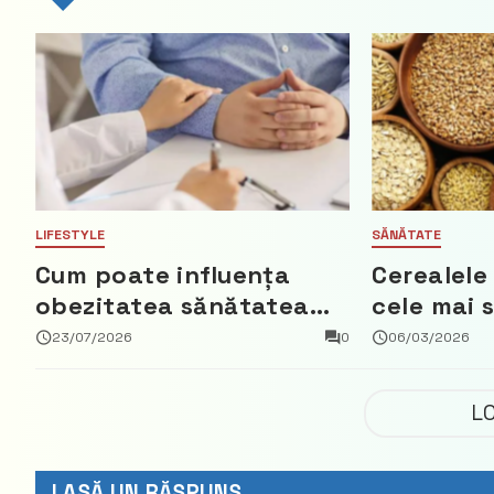
LIFESTYLE
SĂNĂTATE
Cum poate influența
Cerealele
obezitatea sănătatea
cele mai 
creierului
schimbări
23/07/2026
0
06/03/2026
care pot 
reale
L
LASĂ UN RĂSPUNS