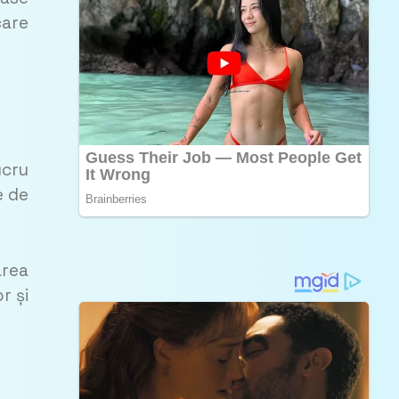
care
ucru
e de
area
r și