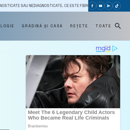
U NEDIAGNOSTICATE. CE ESTE FIBRILAȚIA ATRIALĂ?
11/04/2023
D
OLOGIE
GRĂDINĂ ȘI CASĂ
REȚETE
TOATE