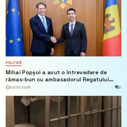
POLITICĂ
Mihai Popșoi a avut o întrevedere de
rămas-bun cu ambasadorul Regatului
Țărilor de Jos, Fred Duijn
23/07/2026
0