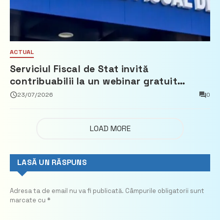
ACTUAL
Serviciul Fiscal de Stat invită
contribuabilii la un webinar gratuit
privind calculul impozitului pe bunurile
23/07/2026
0
imobiliare
LOAD MORE
LASĂ UN RĂSPUNS
Adresa ta de email nu va fi publicată.
Câmpurile obligatorii sunt
marcate cu
*