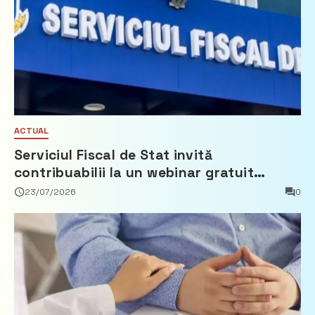
ACTUAL
Serviciul Fiscal de Stat invită
contribuabilii la un webinar gratuit
privind calculul impozitului pe bunurile
23/07/2026
0
imobiliare