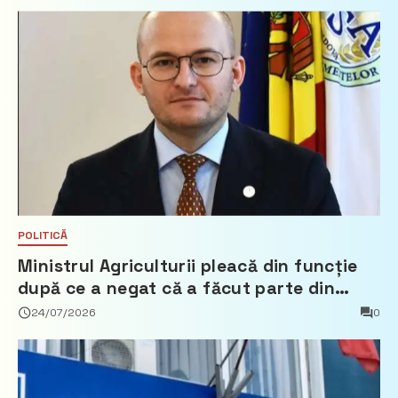
POLITICĂ
Ministrul Agriculturii pleacă din funcție
după ce a negat că a făcut parte din
Partidul Democrat
24/07/2026
0