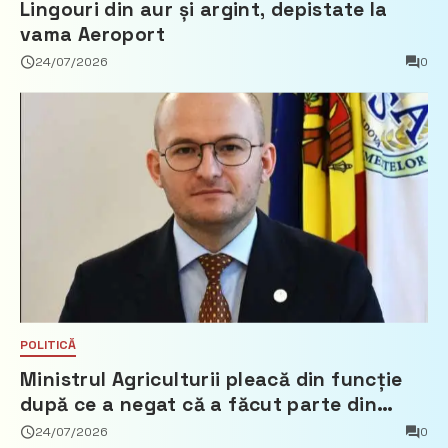
Lingouri din aur și argint, depistate la
vama Aeroport
24/07/2026
0
POLITICĂ
Ministrul Agriculturii pleacă din funcție
după ce a negat că a făcut parte din
Partidul Democrat
24/07/2026
0