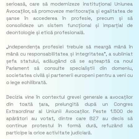
serioasă, care să modernizeze instituțional Uniunea
Avocaților, să promoveze meritocrația și egalitatea de
șanse în accederea în profesie, precum și să
consolideze un sistem funcțional și imparțial de
deontologie și etică profesională.
„Independența profesiei trebuie să meargă mână în
mână cu responsabilitatea și integritatea”,
a subliniat
șefa statului, adăugând că se așteaptă ca noul
Parlament să consulte specialiștii din domeniu,
societatea civilă și partenerii europeni pentru a veni cu
o lege echilibrată.
Decizia vine în contextul grevei generale a avocaților
din toată țara, prelungită după un Congres
Extraordinar al Uniunii Avocaților. Peste 1.500 de
apărători au votat, dintre care 827 au decis să
continue protestul în formă dură, refuzând să
participe la orice activitate judiciară.