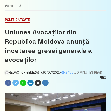
POLITICĂ
POLITICĂ
TOATE
Uniunea Avocaților din
Republica Moldova anunță
încetarea grevei generale a
avocaților
REDACTOR GENEZA
30/07/2025
2.158
0 MINUTES READ
0