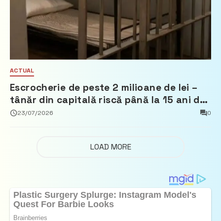
ACTUAL
Escrocherie de peste 2 milioane de lei –
tânăr din capitală riscă până la 15 ani de
închisoare
23/07/2026
0
LOAD MORE