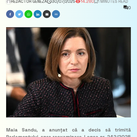
REDACTOR GENEZA
30/07/2025
14.280
1 MINUTES READ
0
Maia Sandu, a anunțat că a decis să trimită
Parlamentului, spre reexaminare, Legea nr. 242/2025