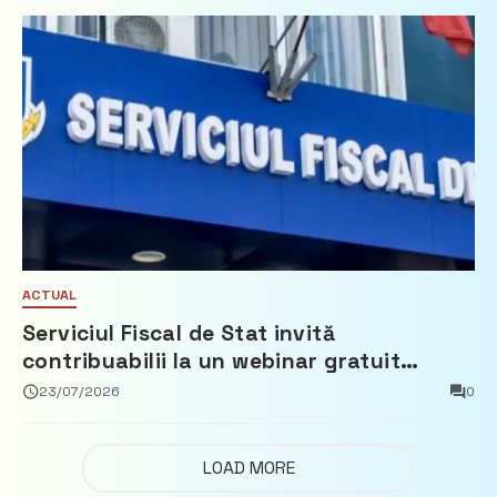
ACTUAL
Serviciul Fiscal de Stat invită
contribuabilii la un webinar gratuit
privind calculul impozitului pe bunurile
23/07/2026
0
imobiliare
LOAD MORE