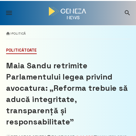
Skip
to
content
POLITICĂ
POLITICĂ
TOATE
Maia Sandu retrimite
Parlamentului legea privind
avocatura: „Reforma trebuie să
aducă integritate,
transparență și
responsabilitate”