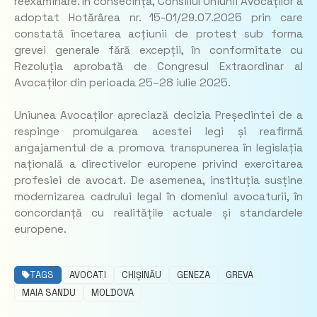
reexaminare. În consecință, Consiliul Uniunii Avocaților a
adoptat Hotărârea nr. 15-01/29.07.2025 prin care
constată încetarea acțiunii de protest sub forma
grevei generale fără excepții, în conformitate cu
Rezoluția aprobată de Congresul Extraordinar al
Avocaților din perioada 25–28 iulie 2025.
Uniunea Avocaților apreciază decizia Președintei de a
respinge promulgarea acestei legi și reafirmă
angajamentul de a promova transpunerea în legislația
națională a directivelor europene privind exercitarea
profesiei de avocat. De asemenea, instituția susține
modernizarea cadrului legal în domeniul avocaturii, în
concordanță cu realitățile actuale și standardele
europene.
TAGS
AVOCATI
CHIȘINĂU
GENEZA
GREVA
MAIA SANDU
MOLDOVA