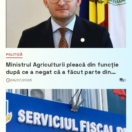
POLITICĂ
Ministrul Agriculturii pleacă din funcție
după ce a negat că a făcut parte din
Partidul Democrat
24/07/2026
0