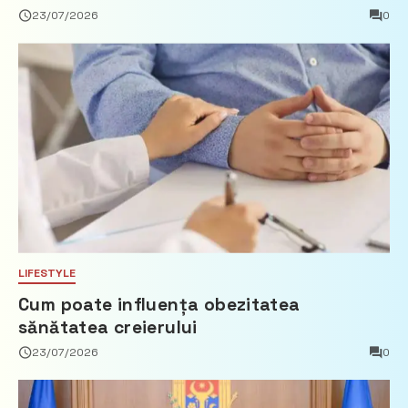
privind calculul impozitului pe bunurile
23/07/2026
0
imobiliare
LIFESTYLE
Cum poate influența obezitatea
sănătatea creierului
23/07/2026
0