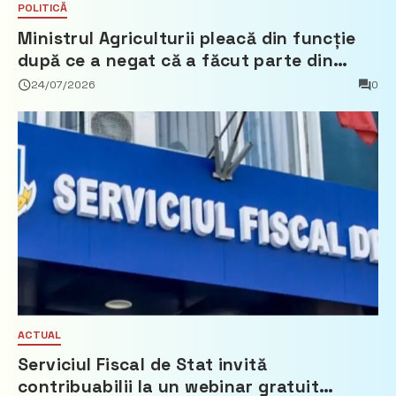
POLITICĂ
Ministrul Agriculturii pleacă din funcție
după ce a negat că a făcut parte din
Partidul Democrat
24/07/2026
0
ACTUAL
Serviciul Fiscal de Stat invită
contribuabilii la un webinar gratuit