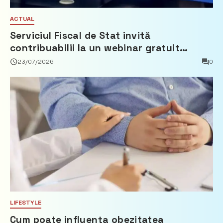
ACTUAL
Serviciul Fiscal de Stat invită
contribuabilii la un webinar gratuit
privind calculul impozitului pe bunurile
23/07/2026
0
imobiliare
LIFESTYLE
Cum poate influența obezitatea