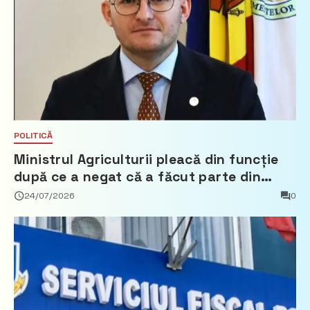
POLITICĂ
Ministrul Agriculturii pleacă din funcție
după ce a negat că a făcut parte din
Partidul Democrat
24/07/2026
0