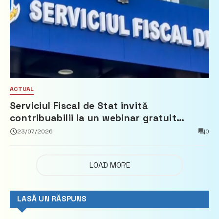
ACTUAL
Serviciul Fiscal de Stat invită
contribuabilii la un webinar gratuit
privind calculul impozitului pe bunurile
23/07/2026
0
imobiliare
LOAD MORE
LASĂ UN RĂSPUNS