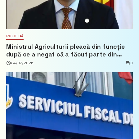
POLITICĂ
Ministrul Agriculturii pleacă din funcție
după ce a negat că a făcut parte din
Partidul Democrat
24/07/2026
0