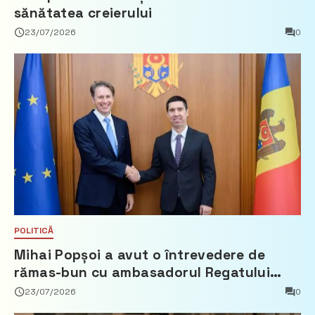
sănătatea creierului
23/07/2026
0
POLITICĂ
Mihai Popșoi a avut o întrevedere de
rămas-bun cu ambasadorul Regatului
Țărilor de Jos, Fred Duijn
23/07/2026
0