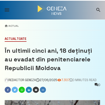
Skip
to
content
ACTUAL
ACTUAL
TOATE
În ultimii cinci ani, 18 deținuți
au evadat din penitenciarele
Republicii Moldova
REDACTOR GENEZA
27/06/2025
7.307
0 MINUTES READ
0