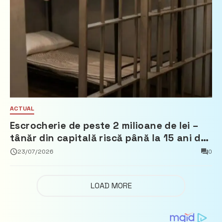
ACTUAL
Escrocherie de peste 2 milioane de lei –
tânăr din capitală riscă până la 15 ani de
închisoare
23/07/2026
0
LOAD MORE