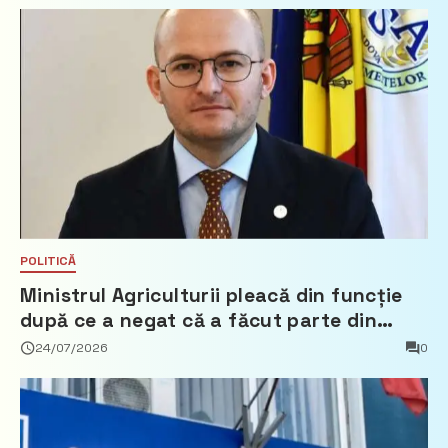
POLITICĂ
Ministrul Agriculturii pleacă din funcție
după ce a negat că a făcut parte din
Partidul Democrat
24/07/2026
0