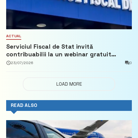
ACTUAL
Serviciul Fiscal de Stat invită
contribuabilii la un webinar gratuit
privind calculul impozitului pe bunurile
23/07/2026
0
imobiliare
LOAD MORE
READ ALSO