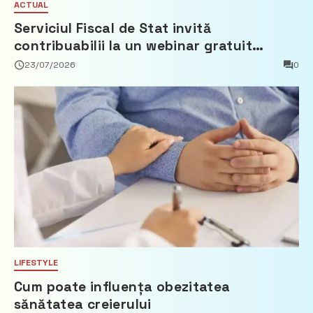
ACTUAL
Serviciul Fiscal de Stat invită
contribuabilii la un webinar gratuit
privind calculul impozitului pe bunurile
23/07/2026
0
imobiliare
LIFESTYLE
Cum poate influența obezitatea
sănătatea creierului