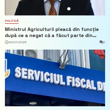
POLITICĂ
Ministrul Agriculturii pleacă din funcție
după ce a negat că a făcut parte din
Partidul Democrat
24/07/2026
0