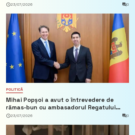
23/07/2026
0
POLITICĂ
Mihai Popșoi a avut o întrevedere de
rămas-bun cu ambasadorul Regatului
Țărilor de Jos, Fred Duijn
23/07/2026
0