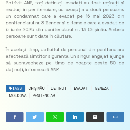
Potrivit ANP, toți deținuții evadați au fost reținuți și
readuși în penitenciare, cu excepția a două persoane:
un condamnat care a evadat pe 16 mai 2025 din
penitenciarul nr. 8 Bender și o femeie care a evadat pe
5 iunie 2025 din penitenciarul nr. 13 Chișinău. Ambele
persoane sunt date în căutare.
În același timp, deficitul de personal din penitenciare
afectează simțitor siguranța. Un singur angajat ajunge
să supravegheze pe timp de noapte peste 50 de
deținuți, informează ANP.
TAGS
CHIȘINĂU
DETINUTI
EVADATI
GENEZA
MOLDOVA
PENITENCIAR