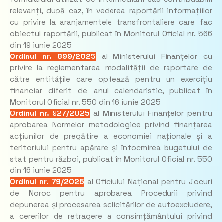
relevanți, după caz, în vederea raportării informațiilor
cu privire la aranjamentele transfrontaliere care fac
obiectul raportării, publicat în Monitorul Oficial nr. 566
din 19 iunie 2025
Ordinul nr. 899/2025
al Ministerului Finanțelor cu
privire la reglementarea modalității de raportare de
către entitățile care optează pentru un exercițiu
financiar diferit de anul calendaristic, publicat în
Monitorul Oficial nr. 550 din 16 iunie 2025
Ordinul nr. 927/2025
al Ministerului Finanțelor pentru
aprobarea Normelor metodologice privind finanțarea
acțiunilor de pregătire a economiei naționale și a
teritoriului pentru apărare și întocmirea bugetului de
stat pentru război, publicat în Monitorul Oficial nr. 550
din 16 iunie 2025
Ordinul nr. 79/2025
al Oficiului Național pentru Jocuri
de Noroc pentru aprobarea Procedurii privind
depunerea și procesarea solicitărilor de autoexcludere,
a cererilor de retragere a consimțământului privind