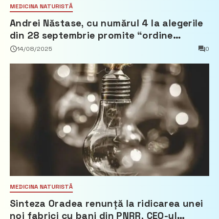
MEDICINA NATURISTĂ
Andrei Năstase, cu numărul 4 la alegerile
din 28 septembrie promite “ordine
europeană” și 10 miliarde pentru cetățeni
14/08/2025
0
MEDICINA NATURISTĂ
Sinteza Oradea renunță la ridicarea unei
noi fabrici cu bani din PNRR, CEO-ul