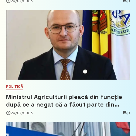
24/07/2026
0
POLITICĂ
Ministrul Agriculturii pleacă din funcție
după ce a negat că a făcut parte din
Partidul Democrat
24/07/2026
0