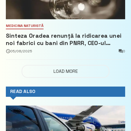
MEDICINA NATURISTĂ
Sinteza Oradea renunță la ridicarea unei
noi fabrici cu bani din PNRR, CEO-ul
demisionează – Profit.ro
05/08/2025
0
LOAD MORE
READ ALSO