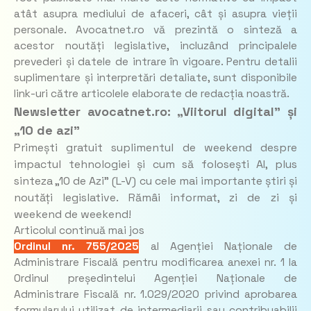
atât asupra mediului de afaceri, cât și asupra vieții
personale. Avocatnet.ro vă prezintă o sinteză a
acestor noutăți legislative, incluzând principalele
prevederi și datele de intrare în vigoare. Pentru detalii
suplimentare și interpretări detaliate, sunt disponibile
link-uri către articolele elaborate de redacția noastră.
Newsletter avocatnet.ro: „Viitorul digital” și
„10 de azi”
Primești gratuit suplimentul de weekend despre
impactul tehnologiei și cum să folosești AI, plus
sinteza „10 de Azi” (L-V) cu cele mai importante știri și
noutăți legislative. Rămâi informat, zi de zi și
weekend de weekend!
Articolul continuă mai jos
Ordinul nr. 755/2025
al Agenției Naționale de
Administrare Fiscală pentru modificarea anexei nr. 1 la
Ordinul președintelui Agenției Naționale de
Administrare Fiscală nr. 1.029/2020 privind aprobarea
formularului utilizat de intermediarii sau contribuabilii