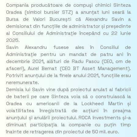
Compania producătoare de compuşi chimici Sinteza
Oradea (simbol bursier STZ) a anunțat luni seară la
Bursa de Valori București că Alexandru Savin a
demisionat din funcțiile de administrator și președinte
al Consiliului de Administrație începând cu 22 iunie
2025.
Savin Alexandru fusese ales în Consiliul de
Administrație pentru un mandat de patru ani în
decembrie 2021, alături de Radu Pascu (CEO, om de
afaceri), Aurel Bernat (CEO BT Asset Management).
Potrivit anunțului de la finele anului 2021, funcțiile erau
neremunerate.
Demisia lui Savin vine după proiectul anulat al fabricii
de baterii pe care Sinteza voia să o construiască la
Oradea cu americanii de la Lockheed Martin și
volatilitatea înregistrată de acțiuni în preajma
anunțului și anulării proiectului. ROCA Investments și-a
diminuat participația la companie cu puțin timp
înainte de retragerea din proiectul de 50 mil. euro.