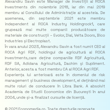
Alexandru Savin este Manager de Investiții al ROCA
Investments din noiembrie 2018, iar din mai 2019
membru al Consiliului de Administrație al acesteia. De
asemenea, din septembrie 2021 este membru
independent al ROCA Industry Holdingrock1, care
grupează mai multe companii producătoare de
materiale de construcții – Evolor, Dial, Velta Doors, Bico
Industries și Electroplast.
În vara anului 2023, Alexandru Savin a fost numit CEO al
ROCA Agri RDF, holdingul de agricultură al ROCA
Investments, care deține companiile RDF Agricultură,
RDF SA, Adidana Agricultură, Dachim și Supliment.
Anterior, acesta a fost membru CA al ROCA Agri RDF.
Experiența lui anterioară este în domeniul de risk
management și business development, el deținând mai
multe roluri de conducere în Libra Bank. A absolvit
Academia de Studii Economice din București în anul
2004, unde și-a finalizat cursurile de licență.
© 2021 Economedia.ro. Toate drepturile rezervate