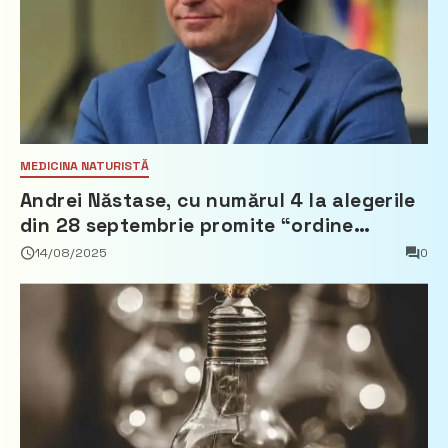
MEDICINA NATURISTĂ
Andrei Năstase, cu numărul 4 la alegerile
din 28 septembrie promite “ordine
europeană” și 10 miliarde pentru cetățeni
14/08/2025
0