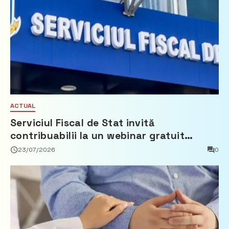
ACTUAL
Serviciul Fiscal de Stat invită
contribuabilii la un webinar gratuit
privind calculul impozitului pe bunurile
23/07/2026
0
imobiliare