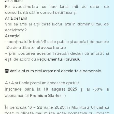
Află cum!
Pe avocatnet.ro se fac lunar mii de cereri de
consultanță către consultanții înscriși.
Află detalii!
Vrei să afle și alții câte lucruri știi în domeniul tău de
activitate?
Atenție!
– conținutul întrebării este public și asociat de numele
tău de utilizator al avocatnet.ro
– prin postarea acestei întrebări declari că ai citit și
ești de acord cu
Regulamentul Forumului
.
Vezi aici cum prelucrăm noi datele tale personale.
4 / 4
articole premium accesate gratuit
Înscrie-te până la
10 august 2025
și ai -50% la
abonamentul
Premium Starter →
În perioada 16 – 22 iunie 2025, în Monitorul Oficial au
fost publicate mai multe acte normative cu impact