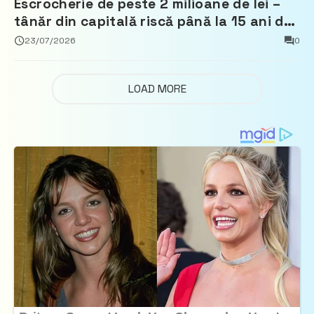
Escrocherie de peste 2 milioane de lei –
tânăr din capitală riscă până la 15 ani de
închisoare
23/07/2026
0
LOAD MORE