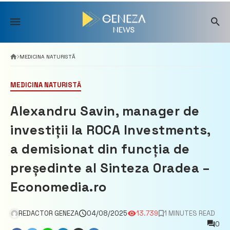
Skip
to
content
MEDICINA NATURISTĂ
MEDICINA NATURISTĂ
Alexandru Savin, manager de
investiții la ROCA Investments,
a demisionat din funcția de
președinte al Sinteza Oradea –
Economedia.ro
REDACTOR GENEZA
04/08/2025
13.739
1 MINUTES READ
0