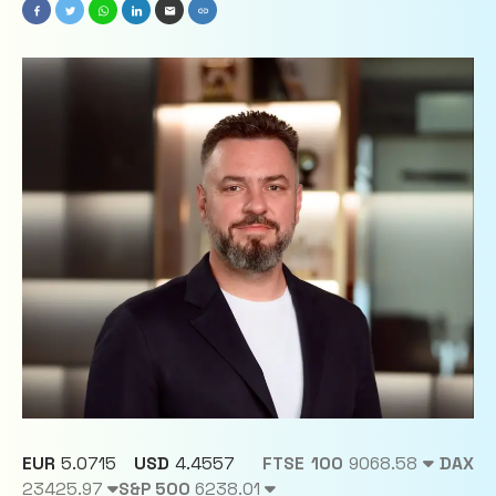
EUR
5.0715
USD
4.4557
FTSE 100
9068.58
DAX
23425.97
S&P 500
6238.01