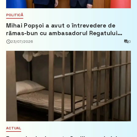
POLITICĂ
Mihai Popșoi a avut o întrevedere de
rămas-bun cu ambasadorul Regatului
Țărilor de Jos, Fred Duijn
23/07/2026
0
ACTUAL