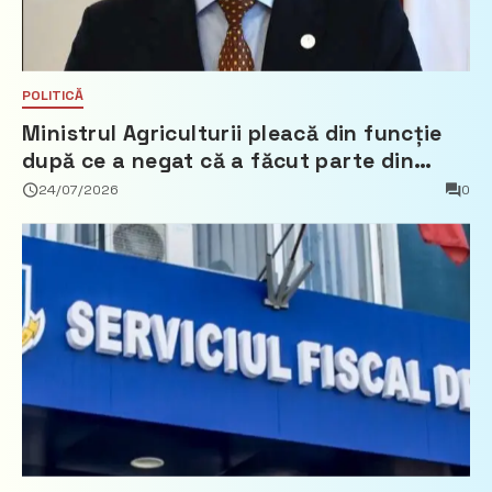
POLITICĂ
Ministrul Agriculturii pleacă din funcție
după ce a negat că a făcut parte din
Partidul Democrat
24/07/2026
0