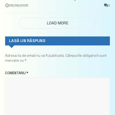
demisionează – Profit.ro
05/08/2025
0
LOAD MORE
LASĂ UN RĂSPUNS
Adresa ta de email nu va fi publicată.
Câmpurile obligatorii sunt
marcate cu
*
COMENTARIU
*