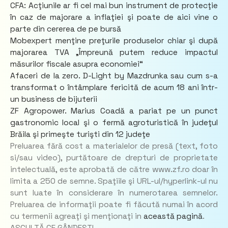
CFA: Acţiunile ar fi cel mai bun instrument de protecţie
în caz de majorare a inflaţiei şi poate de aici vine o
parte din cererea de pe bursă
Mobexpert menţine preţurile produselor chiar şi după
majorarea TVA „Împreună putem reduce impactul
măsurilor fiscale asupra economiei“
Afaceri de la zero. D-Light by Mazdrunka sau cum s-a
transformat o întâmplare fericită de acum 18 ani într-
un business de bijuterii
ZF Agropower. Marius Coadă a pariat pe un punct
gastronomic local şi o fermă agroturistică în judeţul
Brăila şi primeşte turişti din 12 judeţe
Preluarea fără cost a materialelor de presă (text, foto
si/sau video), purtătoare de drepturi de proprietate
intelectuală, este aprobată de către www.zf.ro doar în
limita a 250 de semne. Spaţiile şi URL-ul/hyperlink-ul nu
sunt luate în considerare în numerotarea semnelor.
Preluarea de informaţii poate fi făcută numai în acord
cu termenii agreaţi şi menţionaţi in
această pagină
.
ASCULTĂ CE GÂNDEȘTI