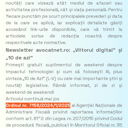
noutăți care vizează atât mediul de afaceri sau
activitatea profesională, cât și viața personală. Pentru
fiecare punctăm pe scurt principalele prevederi și data
de la care se aplică, iar explicații detaliate găsiți
accesând link-urile disponibile, care vă trimit la
articolele scrise de redacția noastră despre
respectivele acte normative.
Newsletter avocatnet.ro: „Viitorul digital” și
„10 de azi”
Primești gratuit suplimentul de weekend despre
impactul tehnologiei și cum să folosești AI, plus
sinteza „10 de Azi” (L-V) cu cele mai importante știri și
noutăți legislative. Rămâi informat, zi de zi și
weekend de weekend!
Articolul continuă mai jos
Ordinul nr. 7158/2024/1/2025
al Agenției Naționale de
Administrare Fiscală privind raportarea informațiilor
conform art. 61^2 din Legea nr. 207/2015 privind Codul
de procedură fiscală, publicat în Monitorul Oficial nr. 35