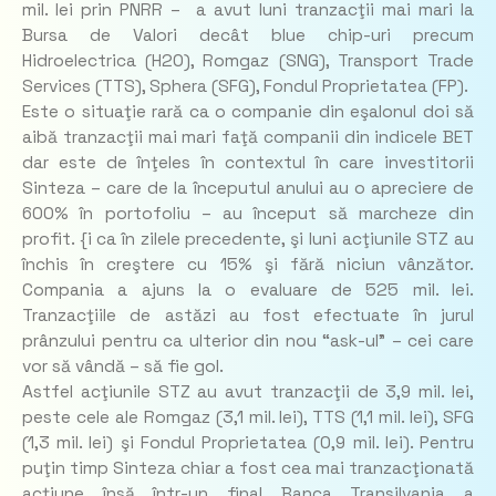
mil. lei prin PNRR – a avut luni tranzacţii mai mari la
Bursa de Valori decât blue chip-uri precum
Hidroelectrica (H2O), Romgaz (SNG), Transport Trade
Services (TTS), Sphera (SFG), Fondul Proprietatea (FP).
Este o situaţie rară ca o companie din eşalonul doi să
aibă tranzacţii mai mari faţă companii din indicele BET
dar este de înţeles în contextul în care investitorii
Sinteza – care de la începutul anului au o apreciere de
600% în portofoliu – au început să marcheze din
profit. {i ca în zilele precedente, şi luni acţiunile STZ au
închis în creştere cu 15% şi fără niciun vânzător.
Compania a ajuns la o evaluare de 525 mil. lei.
Tranzacţiile de astăzi au fost efectuate în jurul
prânzului pentru ca ulterior din nou “ask-ul” – cei care
vor să vândă – să fie gol.
Astfel acţiunile STZ au avut tranzacţii de 3,9 mil. lei,
peste cele ale Romgaz (3,1 mil. lei), TTS (1,1 mil. lei), SFG
(1,3 mil. lei) şi Fondul Proprietatea (0,9 mil. lei). Pentru
puţin timp Sinteza chiar a fost cea mai tranzacţionată
acţiune însă într-un final Banca Transilvania a