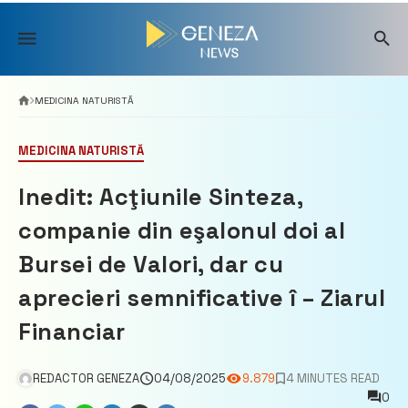
Skip
to
content
MEDICINA NATURISTĂ
MEDICINA NATURISTĂ
Inedit: Acţiunile Sinteza,
companie din eşalonul doi al
Bursei de Valori, dar cu
aprecieri semnificative î – Ziarul
Financiar
REDACTOR GENEZA
04/08/2025
9.879
4 MINUTES READ
0