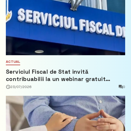
ACTUAL
Serviciul Fiscal de Stat invită
contribuabilii la un webinar gratuit
privind calculul impozitului pe bunurile
23/07/2026
0
imobiliare