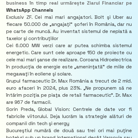
business în timp real urmărește Ziarul Financiar pe
WhatsApp Channels
Exclusiv ZF. Cei mai mari angajatori. Bolt şi Uber au
fiecare 50.000 de „angajaţi“ şoferi în România, dar nu
pe carte de muncă. Au inventat sistemul de neplată a
taxelor şi contribuţiilor
Cei 6.000 MW verzi care ar putea schimba sistemul
energetic. Care sunt cele aproape 150 de proiecte cu
cele mai mari şanse de realizare. Coroana Hidroelectrica
în producţia de energie este „ameninţată“ de miile de
megawaţi în eoliene şi solare.
Grupul farmaceutic Dr. Max România a trecut de 2 mld.
euro afaceri în 2024, plus 23%. „Ne propunem să ne
întărim poziţia pe piaţa de retail farmaceutic“. Dr. Max
are 967 de farmacii.
Sorin Preda, Global Vision: Centrele de date vor fi
fabricile viitorului. Deja lucrăm la strategie alături de
companii din tech şi energy
Bucureştiul numără de două sau trei ori mai puţine
hoteluri sub un brand internaţional decât Varşovia sau