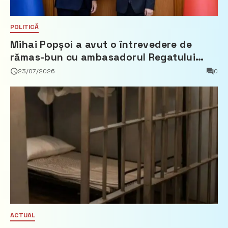
POLITICĂ
Mihai Popșoi a avut o întrevedere de
rămas-bun cu ambasadorul Regatului
Țărilor de Jos, Fred Duijn
23/07/2026
0
ACTUAL