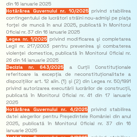
din 16 ianuarie 2025
Hotărârea Guvernului nr. 10/2025
privind stabilirea
contingentului de lucrători străini nou-admişi pe piaţa
forţei de muncă în anul 2025, publicată în Monitorul
Oficial nr. 37 din 16 ianuarie 2025
Legea nr. 1/2025
privind modificarea şi completarea
Legii nr. 217/2003 pentru prevenirea şi combaterea
violenţei domestice, publicată în Monitorul Oficial nr.
26 din 14 ianuarie 2025
Decizia nr. 643/2025
a Curții Constituționale
referitoare la excepția de neconstituționalitate a
dispozițiilor art. 12 alin. (1) și (2) din Legea nr. 50/1991
privind autorizarea executării lucrărilor de construcții,
publicată în Monitorul Oficial nr. 41 din 17 ianuarie
2025
Hotărârea Guvernului nr. 4/2025
privind stabilirea
datei alegerilor pentru Președintele României din anul
2025, publicată în Monitorul Oficial nr. 37 din 16
ianuarie 2025