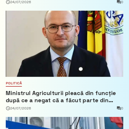
24/07/2026
0
POLITICĂ
Ministrul Agriculturii pleacă din funcție
după ce a negat că a făcut parte din
Partidul Democrat
24/07/2026
0