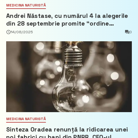
MEDICINA NATURISTĂ
Andrei Năstase, cu numărul 4 la alegerile
din 28 septembrie promite “ordine
europeană” și 10 miliarde pentru cetățeni
14/08/2025
0
MEDICINA NATURISTĂ
Sinteza Oradea renunță la ridicarea unei
noi fabrici cu bani din PNRR, CEO-ul