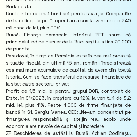
Budapesta
Unul dintre cei mai buni ani pentru aviaţie. Companiile
de handling de pe Otopeni au ajuns la venituri de 340
milioane de lei, plus 20%
Bursă. Finanţe personale. Istoricul BET acum că
principalul indice bursier de la Bucureşti a atins 20.000
de puncte
Paradoxal, în timp ce România este în cea mai proastă
situaţie fiscală din ultimii 15 ani, românii înregistrează
cea mai mare acumulare de capital, de avere din toată
istoria. Cum se face transferul de resurse financiare de
la stat către sectorul privat
Profit de 1,5 mld. lei pentru grupul BCR, controlat de
Erste, în S1/2025, în creştere cu 12%, la venituri de 3,2
mld. lei, plus 11%. Peste 4.000 de firme finanţate de
bancă în S1. Sergiu Manea, CEO: „Ne-am concentrat pe
finanţarea responsabilă şi sprijin real, acolo unde
economia are nevoie de capital şi încredere
ZF Deschiderea de astăzi la Bursă. Adrian Codirlaşu,