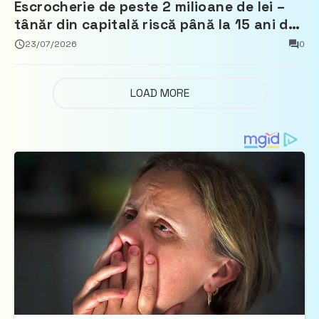
Escrocherie de peste 2 milioane de lei –
tânăr din capitală riscă până la 15 ani de
închisoare
23/07/2026
0
LOAD MORE