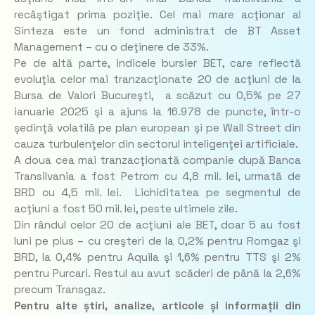
recâştigat prima poziţie. Cel mai mare acţionar al
Sinteza este un fond administrat de BT Asset
Management – cu o deţinere de 33%.
Pe de altă parte, indicele bursier BET, care reflectă
evoluţia celor mai tranzacţionate 20 de acţiuni de la
Bursa de Valori Bucureşti, a scăzut cu 0,5% pe 27
ianuarie 2025 şi a ajuns la 16.978 de puncte, într-o
şedinţă volatilă pe plan european şi pe Wall Street din
cauza turbulenţelor din sectorul inteligenţei artificiale.
A doua cea mai tranzacţionată companie după Banca
Transilvania a fost Petrom cu 4,8 mil. lei, urmată de
BRD cu 4,5 mil. lei. Lichiditatea pe segmentul de
acţiuni a fost 50 mil. lei, peste ultimele zile.
Din rândul celor 20 de acţiuni ale BET, doar 5 au fost
luni pe plus – cu creşteri de la 0,2% pentru Romgaz şi
BRD, la 0,4% pentru Aquila şi 1,6% pentru TTS şi 2%
pentru Purcari. Restul au avut scăderi de până la 2,6%
precum Transgaz.
Pentru alte știri, analize, articole și informații din