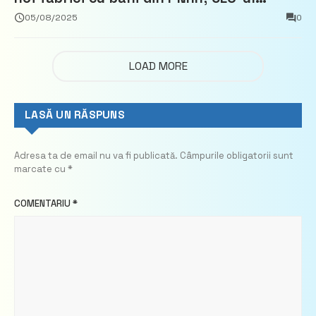
demisionează – Profit.ro
05/08/2025
0
LOAD MORE
LASĂ UN RĂSPUNS
Adresa ta de email nu va fi publicată.
Câmpurile obligatorii sunt
marcate cu
*
COMENTARIU
*