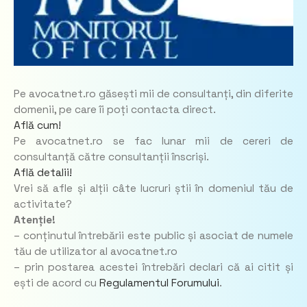
Pe avocatnet.ro găsești mii de consultanți, din diferite
domenii, pe care îi poți contacta direct.
Află cum!
Pe avocatnet.ro se fac lunar mii de cereri de
consultanță către consultanții înscriși.
Află detalii!
Vrei să afle și alții câte lucruri știi în domeniul tău de
activitate?
Atenție!
– conținutul întrebării este public și asociat de numele
tău de utilizator al avocatnet.ro
– prin postarea acestei întrebări declari că ai citit și
ești de acord cu
Regulamentul Forumului
.